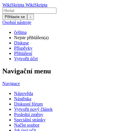
WikiSkripta
WikiSkripta
Přihlaste se
↓
Osobní nástroje
čeština
Nejste přihlášen(a)
Diskuse
Příspěvky
Přihlášení
Vytvořit účet
Navigační menu
Navigace
Nápověda
Nástěnka
Diskusní fórum
Vytvořit nový článek
Poslední změny
Speciální stránky
Načíst soubor
Jak (se) učit