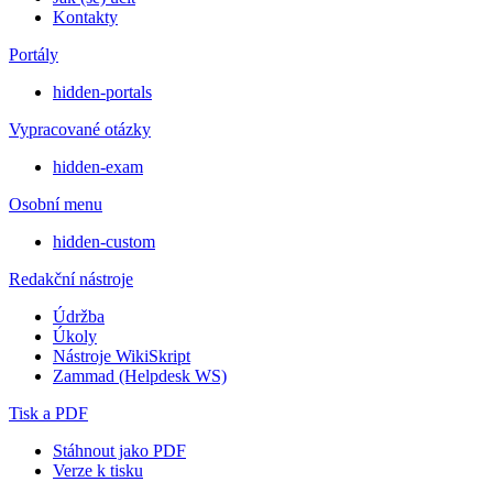
Kontakty
Portály
hidden-portals
Vypracované otázky
hidden-exam
Osobní menu
hidden-custom
Redakční nástroje
Údržba
Úkoly
Nástroje WikiSkript
Zammad (Helpdesk WS)
Tisk a PDF
Stáhnout jako PDF
Verze k tisku