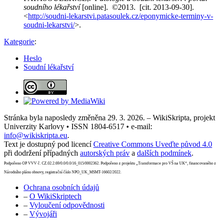
soudního lékařství
[online]. ©2013. [cit. 2013-09-30].
<
http://soudni-lekarstvi.patasoulek.cz/eponymicke-terminy-v-
soudni-lekarstvi/
>.
Kategorie
:
Heslo
Soudní lékařství
Stránka byla naposledy změněna 29. 3. 2026. – WikiSkripta, projekt
Univerzity Karlovy • ISSN 1804-6517 • e-mail:
info@wikiskripta.eu
.
Text je dostupný pod licencí
Creative Commons Uveďte původ 4.0
při dodržení případných
autorských práv
a
dalších podmínek
.
Podpořeno OP VVV č. CZ.02.2.69/0.0/0.0/16_015/0002362. Podpořeno z projektu „Transformace pro VŠ na UK“, financovaného z
Národního plánu obnovy, registrační číslo NPO_UK_MSMT-16602/2022.
Ochrana osobních údajů
–
O WikiSkriptech
–
Vyloučení odpovědnosti
–
Vývojáři