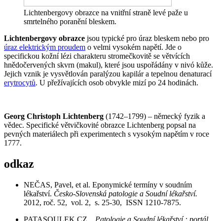
Lichtenbergovy obrazce na vnitřní straně levé paže u
smrtelného poranění bleskem.
Lichtenbergovy obrazce
jsou typické pro úraz bleskem nebo pro
úraz elektrickým proudem
o velmi vysokém napětí. Jde o
specifickou kožní lézi charakteru stromečkovitě se větvících
hnědočervených skvrn (makul), které jsou uspořádány v nivó kůže.
Jejich vznik je vysvětlován paralýzou kapilár a tepelnou denaturací
erytrocytů
. U přežívajících osob obvykle mizí po 24 hodinách.
Georg Christoph Lichtenberg
(1742–1799) – německý fyzik a
vědec. Specifické větvičkovité obrazce Lichtenberg popsal na
pevných materiálech při experimentech s vysokým napětím v roce
1777.
odkaz
NEČAS, Pavel, et al. Eponymické termíny v soudním
lékařství.
Česko-Slovenská patologie a Soudní lékařství.
2012, roč. 52, vol. 2, s. 25-30, ISSN 1210-7875.
PATASOULEK.CZ,.
Patologie a Soudní lékařství : portál