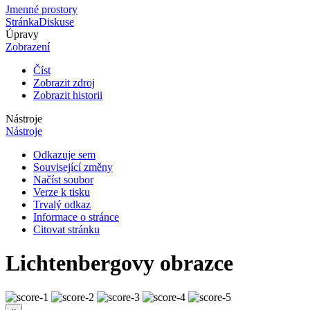
Jmenné prostory
Stránka
Diskuse
Úpravy
Zobrazení
Číst
Zobrazit zdroj
Zobrazit historii
Nástroje
Nástroje
Odkazuje sem
Související změny
Načíst soubor
Verze k tisku
Trvalý odkaz
Informace o stránce
Citovat stránku
Lichtenbergovy obrazce