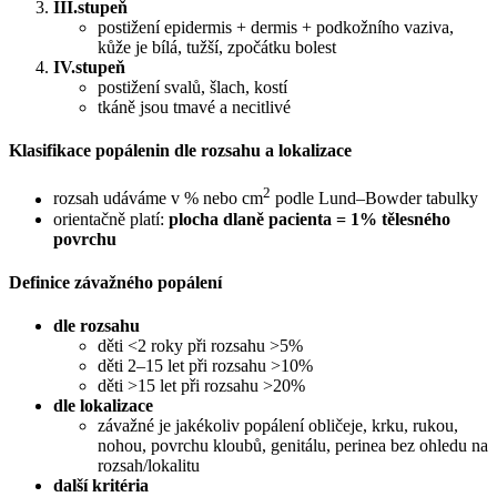
III.stupeň
postižení epidermis + dermis + podkožního vaziva,
kůže je bílá, tužší, zpočátku bolest
IV.stupeň
postižení svalů, šlach, kostí
tkáně jsou tmavé a necitlivé
Klasifikace popálenin dle rozsahu a lokalizace
2
rozsah udáváme v % nebo cm
podle Lund–Bowder tabulky
orientačně platí:
plocha dlaně pacienta = 1% tělesného
povrchu
Definice závažného popálení
dle rozsahu
děti <2 roky při rozsahu >5%
děti 2–15 let při rozsahu >10%
děti >15 let při rozsahu >20%
dle lokalizace
závažné je jakékoliv popálení obličeje, krku, rukou,
nohou, povrchu kloubů, genitálu, perinea bez ohledu na
rozsah/lokalitu
další kritéria