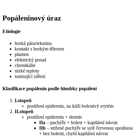
Popáleninový úraz
Etiologie
horká pára/tekutina
kontakt s horkým tělesem
plamen
elektrický proud
chemikálie
nízké teploty
ionizující záření
Klasifikace popálenin podle hloubky popálení
I.stupeň
postižení epidermis, na kůži bolestivý erytém
II.stupeň
postižení epidermis + dermis
IIa
– puchýře + bolest + kapilární návrat
IIb
– stržené puchýře se sytě červenou spodinou
+ bez bolesti, chybí kapilární návrat