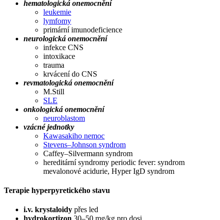
hematologická onemocnění
leukemie
lymfomy
primární imunodeficience
neurologická onemocnění
infekce CNS
intoxikace
trauma
krvácení do CNS
revmatologická onemocnění
M.Still
SLE
onkologická onemocnění
neuroblastom
vzácné jednotky
Kawasakiho nemoc
Stevens–Johnson syndrom
Caffey–Silvermann syndrom
hereditární syndromy periodic fever: syndrom
mevalonové acidurie, Hyper IgD syndrom
Terapie hyperpyretického stavu
i.v. krystaloidy
přes led
hydrokortizon
30–50 mg/kg pro dosi