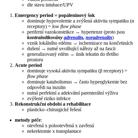
dle stavu intubace/UPV
Emergency period = popáleninový šok
dominuje hypovolemie a zvýšená aktivita sympatiku (α
receptory) =
low flow phase
periferní vazokonstrikce → hypertenze (proto jsou
kontraindikovány
adrenalin
,
noradrenalin
)
vznik lokálního edému → ischemizace na končetinách
dušení → nutné uvolňující nářezy až na fascii
generalizovaný edém → únik tekutin do třetího
prostoru
Acute period
dominuje vysoká aktivita sympatiku (β receptory) =
flow phase
dominuje katabolismus → často hyperglykemie bez
odpovědi na inzulin
nutná perfektní a adekvátní parenterální výživa
zvýšené riziko infekce
Rekonstrukční období a rehabilitace
plasticko–chirurgické řešení
metody péče
:
otevřená x polootevřená x zavřená
nekrektomie x transplantace