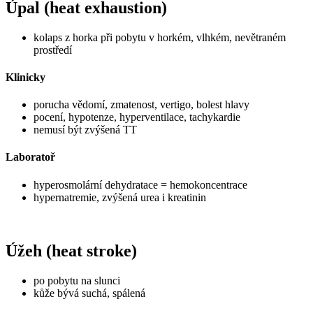
Úpal (heat exhaustion)
kolaps z horka při pobytu v horkém, vlhkém, nevětraném
prostředí
Klinicky
porucha vědomí, zmatenost, vertigo, bolest hlavy
pocení, hypotenze, hyperventilace, tachykardie
nemusí být zvýšená TT
Laboratoř
hyperosmolární dehydratace = hemokoncentrace
hypernatremie, zvýšená urea i kreatinin
Úžeh (heat stroke)
po pobytu na slunci
kůže bývá suchá, spálená