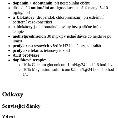
dopamin + dobutamin
: při nestabilním oběhu
důsledná
kontinuální analgosedace
: např. fentanyl 5–10
μg/kg/hod
α–blokátory
(droperidol, chlorpromazin): při extrémní
periferní vazokonstrikci
α–blokátory jsou kontraindikovány bez patřičné infuzní
terapie
methylprednisolon
30 mg/kg v jedné dávce co nejdříve po
úrazu
profylaxe stresových vředů
: H2 blokátory, sukralfát
profylaxe tetanu
: tetanový toxoid
ATB profylaxe
doplňková terapie
:
10% Calcium gluconicum 1 ml/kg/24 hod á 6 hod. i.v.
10% Magnesium sulfuricum 0,5 ml/kg/24 hod. á 6 hod
i.v.
Odkazy
Související články
Zdroj