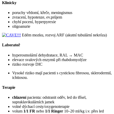
Klinicky
poruchy vědomí, křeče, meningismus
zvracení, hypotenze, ev.průjem
chybí pocení, hyperpyrexie
oligoanurie
Edém mozku, rozvoj ARF (akutní tubulární nekróza)
Laboratoř
hyperosmolární dehydratace, RAL → MAC
elevace svalových enzymů při rhabdomyolýze
riziko rozvoje DIC
Vysoké riziko mají pacienti s cystickou fibrosou, sklerodermií,
ichtiosou.
Terapie
chlazení
pacienta: odstranit oděv, led do třísel,
supraklavikulárních jamek
volné dýchací cesty/oxygenoterapie
volum
1/1 FR
nebo
1/1 Ringer
10–20 ml/kg i.v. přes led