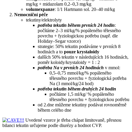
mg/kg + midazolam 0,2–0,3 mg/kg
volumexpanze
: 1/1 Hartmann sol. 20–40 ml/kg
Nemocniční péče
tekutiny/elektrolyty
potřeba tekutin během prvních 24 hodin
:
počítáme 2–3 ml/kg/% popáleného tělesného
povrchu + fyziologickou potřebu (např. dle
Holiday–Segar vzorce)
strategie: 50% tekutin podáváme v prvních 8
hodinách a to
pouze krystaloidy
dalších 50% tekutin v následujících 16 hodinách,
poměr koloidy/krystaloidy = 1 : 2
potřeba Na v prvních 24 hodinách
v mmol:
0,5–0,75 mmol/kg/% popáleného
tělesného povrchu + fyziologická potřeba
Na (3 mmol/kg/24 hod)
potřeba tekutin během druhých 24 hodin
počítáme 1,5 ml/kg/ % popáleného
tělesného povrchu + fyziologickou potřebu
od 2.dne můžeme tekutiny podávat rovnoměrně
během celého dne
Uvedené vzorce je třeba chápat limitovaně, přesnou
bilanci tekutin určujeme podle diurézy a hodnot CVP.