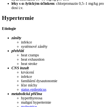
léky s α–lytickým účinkem
: chlorpromazin 0,5–1 mg/kg pro
dosi i.v.
Hypertermie
Etiologie
záněty
infekce
systémové záněty
přehřátí
heat cramps
heat exhaustion
heat stroke
CNS inzult
krvácení
infekce
familiární dysautonomie
léze míchy
status epilepticus
metabolická příčina
hyperthyreosa
maligní hypertermie
malnutrice