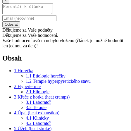
×
Odeslat
Děkujeme za Vaše podněty.
Děkujeme za Vaše hodnocení.
Vaše hodnocení ovšem nebylo vloženo (článek je možné hodnotit
jen jednou za den)!
Obsah
1
Horečka
1.1
Etiologie horečky
1.2
Terapie hyperpyretického stavu
2
Hypertermie
2.1
Etiologie
3
Křeče z horka (heat cramps)
3.1
Laboratoř
3.2
Terapie
4
Úpal (heat exhaustion)
4.1
Klinicky
4.2
Laboratoř
5
Úžeh (heat stroke)