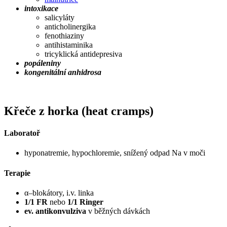
intoxikace
salicyláty
anticholinergika
fenothiaziny
antihistaminika
tricyklická antidepresiva
popáleniny
kongenitální anhidrosa
Křeče z horka (heat cramps)
Laboratoř
hyponatremie, hypochloremie, snížený odpad Na v moči
Terapie
α–blokátory, i.v. linka
1/1 FR
nebo
1/1 Ringer
ev. antikonvulziva
v běžných dávkách