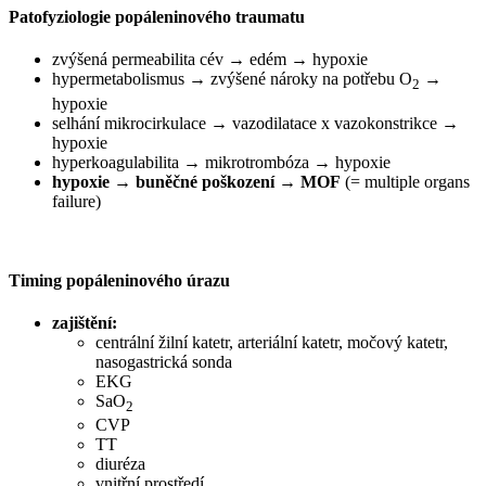
Patofyziologie popáleninového traumatu
zvýšená permeabilita cév → edém → hypoxie
hypermetabolismus → zvýšené nároky na potřebu O
→
2
hypoxie
selhání mikrocirkulace → vazodilatace x vazokonstrikce →
hypoxie
hyperkoagulabilita → mikrotrombóza → hypoxie
hypoxie → buněčné poškození →
MOF
(= multiple organs
failure)
Timing popáleninového úrazu
zajištění:
centrální žilní katetr, arteriální katetr, močový katetr,
nasogastrická sonda
EKG
SaO
2
CVP
TT
diuréza
vnitřní prostředí