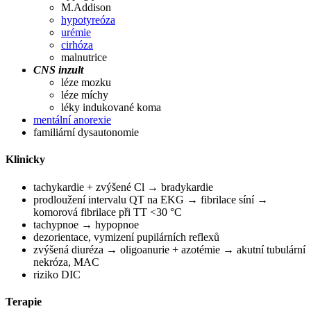
M.Addison
hypotyreóza
urémie
cirhóza
malnutrice
CNS inzult
léze mozku
léze míchy
léky indukované koma
mentální anorexie
familiární dysautonomie
Klinicky
tachykardie + zvýšené Cl → bradykardie
prodloužení intervalu QT na EKG → fibrilace síní →
komorová fibrilace při TT <30 °C
tachypnoe → hypopnoe
dezorientace, vymizení pupilárních reflexů
zvýšená diuréza → oligoanurie + azotémie → akutní tubulární
nekróza, MAC
riziko DIC
Terapie