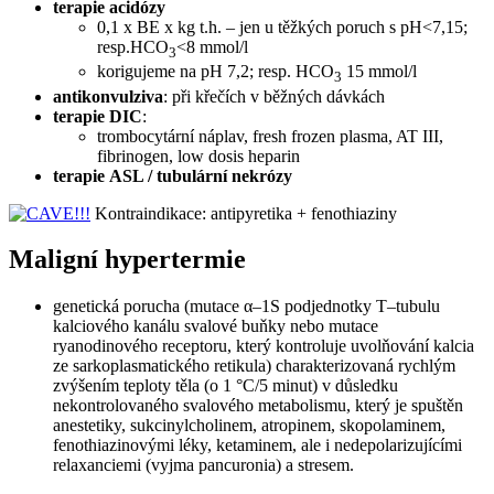
terapie acidózy
0,1 x BE x kg t.h. – jen u těžkých poruch s pH<7,15;
resp.HCO
<8 mmol/l
3
korigujeme na pH 7,2; resp. HCO
15 mmol/l
3
antikonvulziva
: při křečích v běžných dávkách
terapie DIC
:
trombocytární náplav, fresh frozen plasma, AT III,
fibrinogen, low dosis heparin
terapie
ASL / tubulární nekrózy
Kontraindikace: antipyretika + fenothiaziny
Maligní hypertermie
genetická porucha (mutace α–1S podjednotky T–tubulu
kalciového kanálu svalové buňky nebo mutace
ryanodinového receptoru, který kontroluje uvolňování kalcia
ze sarkoplasmatického retikula) charakterizovaná rychlým
zvýšením teploty těla (o 1 °C/5 minut) v důsledku
nekontrolovaného svalového metabolismu, který je spuštěn
anestetiky, sukcinylcholinem, atropinem, skopolaminem,
fenothiazinovými léky, ketaminem, ale i nedepolarizujícími
relaxanciemi (vyjma pancuronia) a stresem.