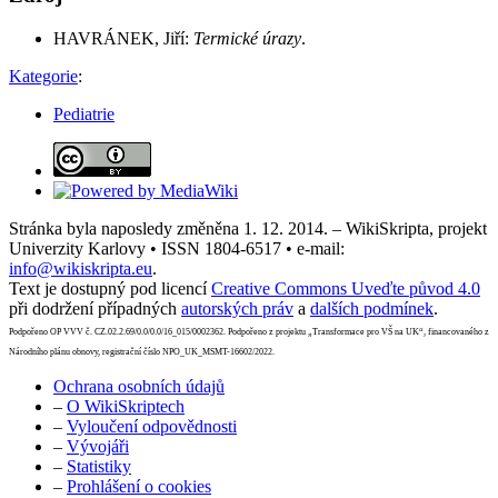
HAVRÁNEK, Jiří:
Termické úrazy
.
Kategorie
:
Pediatrie
Stránka byla naposledy změněna 1. 12. 2014. – WikiSkripta, projekt
Univerzity Karlovy • ISSN 1804-6517 • e-mail:
info@wikiskripta.eu
.
Text je dostupný pod licencí
Creative Commons Uveďte původ 4.0
při dodržení případných
autorských práv
a
dalších podmínek
.
Podpořeno OP VVV č. CZ.02.2.69/0.0/0.0/16_015/0002362. Podpořeno z projektu „Transformace pro VŠ na UK“, financovaného z
Národního plánu obnovy, registrační číslo NPO_UK_MSMT-16602/2022.
Ochrana osobních údajů
–
O WikiSkriptech
–
Vyloučení odpovědnosti
–
Vývojáři
–
Statistiky
–
Prohlášení o cookies