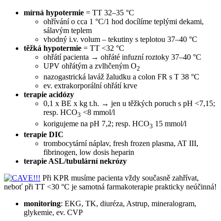
mírná hypotermie
= TT 32–35 °C
ohřívání o cca 1 °C/1 hod docílíme teplými dekami,
sálavým teplem
vhodný i.v. volum – tekutiny s teplotou 37–40 °C
těžká hypotermie
= TT <32 °C
ohřátí pacienta → ohřáté infuzní roztoky 37–40 °C
UPV ohřátým a zvlhčeným O
2
nazogastrická laváž žaludku a colon FR s T 38 °C
ev. extrakorporální ohřátí krve
terapie acidózy
0,1 x BE x kg t.h. → jen u těžkých poruch s pH <7,15;
resp. HCO
<8 mmol/l
3
korigujeme na pH 7,2; resp. HCO
15 mmol/l
3
terapie DIC
trombocytární náplav, fresh frozen plasma, AT III,
fibrinogen, low dosis heparin
terapie ASL/tubulární nekrózy
Při KPR musíme pacienta vždy současně zahřívat,
neboť při TT <30 °C je samotná farmakoterapie prakticky neúčinná!
monitoring
: EKG, TK, diuréza, Astrup, mineralogram,
glykemie, ev. CVP