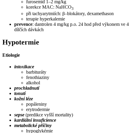
furosemid 1–2 mg/kg
korekce MAC: NaHCO
3
při tachyarytmiích: β–blokátory, dexamethason
terapie hyperkalemie
prevence
: dantrolen 4 mg/kg p.o. 24 hod před výkonem ve 4
dílčích dávkách
Hypotermie
Etiologie
intoxikace
barbituráty
fenothiaziny
alkohol
prochladnutí
tonutí
kožní léze
popáleniny
erytrodermie
sepse
(predikce vyšší mortality)
kardiální insuficience
metabolické příčiny
hypoglykémie