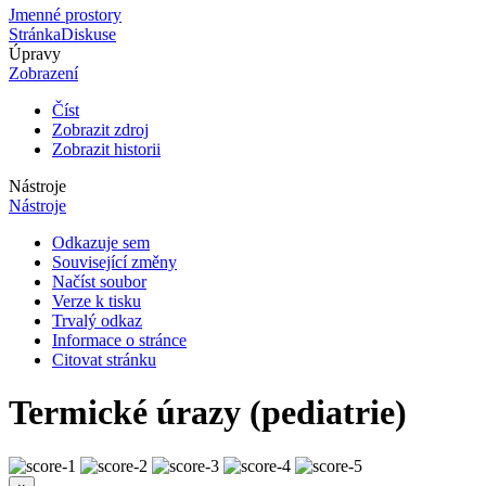
Jmenné prostory
Stránka
Diskuse
Úpravy
Zobrazení
Číst
Zobrazit zdroj
Zobrazit historii
Nástroje
Nástroje
Odkazuje sem
Související změny
Načíst soubor
Verze k tisku
Trvalý odkaz
Informace o stránce
Citovat stránku
Termické úrazy (pediatrie)