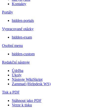
Kontakty
Portály
hidden-portals
Vypracované otázky
hidden-exam
Osobní menu
hidden-custom
Redakční nástroje
Údržba
Úkoly
Nástroje WikiSkript
Zammad (Helpdesk WS)
Tisk a PDF
Stáhnout jako PDF
Verze k tisku