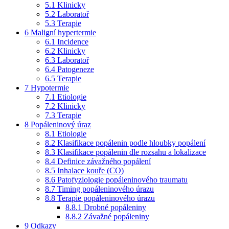
5.1
Klinicky
5.2
Laboratoř
5.3
Terapie
6
Maligní hypertermie
6.1
Incidence
6.2
Klinicky
6.3
Laboratoř
6.4
Patogeneze
6.5
Terapie
7
Hypotermie
7.1
Etiologie
7.2
Klinicky
7.3
Terapie
8
Popáleninový úraz
8.1
Etiologie
8.2
Klasifikace popálenin podle hloubky popálení
8.3
Klasifikace popálenin dle rozsahu a lokalizace
8.4
Definice závažného popálení
8.5
Inhalace kouře (CO)
8.6
Patofyziologie popáleninového traumatu
8.7
Timing popáleninového úrazu
8.8
Terapie popáleninového úrazu
8.8.1
Drobné popáleniny
8.8.2
Závažné popáleniny
9
Odkazy