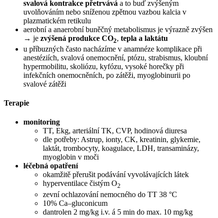
svalová kontrakce přetrvává
a to buď zvýšeným
uvolňováním nebo sníženou zpětnou vazbou kalcia v
plazmatickém retikulu
aerobní a anaerobní buněčný metabolismus je výrazně zvýšen
→ je
zvýšená produkce CO
,
tepla a laktátu
2
u příbuzných často nacházíme v anamnéze komplikace při
anestéziích, svalová onemocnění, ptózu, strabismus, kloubní
hypermobilitu, skoliózu, kyfózu, vysoké horečky při
infekčních onemocněních, po zátěži, myoglobinurii po
svalové zátěži
Terapie
monitoring
TT, Ekg, arteriální TK, CVP, hodinová diuresa
dle potřeby: Astrup, ionty, CK, kreatinin, glykemie,
laktát, trombocyty, koagulace, LDH, transaminázy,
myoglobin v moči
léčebná opatření
okamžitě přerušit podávání vyvolávajících látek
hyperventilace čistým O
2
zevní ochlazování nemocného do TT 38 °C
10% Ca–gluconicum
dantrolen 2 mg/kg i.v. á 5 min do max. 10 mg/kg