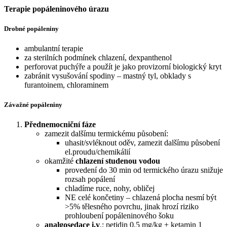
Terapie popáleninového úrazu
Drobné popáleniny
ambulantní terapie
za sterilních podmínek chlazení, dexpanthenol
perforovat puchýře a použít je jako provizorní biologický kryt
zabránit vysušování spodiny – mastný tyl, obklady s
furantoinem, chloraminem
Závažné popáleniny
Přednemocniční fáze
zamezit dalšímu termickému působení:
uhasit/svléknout oděv, zamezit dalšímu působení
el.proudu/chemikálií
okamžité
chlazení studenou vodou
provedení do 30 min od termického úrazu snižuje
rozsah popálení
chladíme ruce, nohy, obličej
NE celé končetiny – chlazená plocha nesmí být
>5% tělesného povrchu, jinak hrozí riziko
prohloubení popáleninového šoku
analgosedace
i.v
.: petidin 0,5 mg/kg + ketamin 1