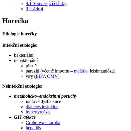
9.1
Související články
9.2
Zdroj
Horečka
Etiologie horečky
Infekční etiologie
:
bakteriální
nebakteriální
plísně
paraziti (včetně importu –
malárie
, leishmanióza)
viry (
EBV
,
CMV
)
Neinfekční etiologie
:
metabolicko–endokrinní poruchy
iontové dysbalance
diabetes insipidus
hypertyreóza
GIT afekce
Crohnova choroba
hepatitis