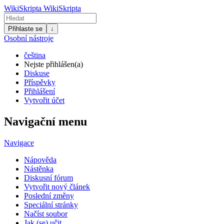
WikiSkripta
WikiSkripta
Přihlaste se
↓
Osobní nástroje
čeština
Nejste přihlášen(a)
Diskuse
Příspěvky
Přihlášení
Vytvořit účet
Navigační menu
Navigace
Nápověda
Nástěnka
Diskusní fórum
Vytvořit nový článek
Poslední změny
Speciální stránky
Načíst soubor
Jak (se) učit