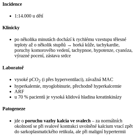
Incidence
1:14.000 u dětí
Klinicky
po několika minutách dochází k rychlému vzestupu tělesné
teploty až o několik stupňů → horká kůže, tachykardie,
poruchy komorového vedení, tachypnoe, hypotenze, cyanóza,
výrazné pocení, zástava srdce
Laboratoř
vysoké pCO
(i přes hyperventilaci), závažná MAC
2
hyperkalemie, myoglobinurie, přechodně hyperkalcemie
ARF
u 70 % pacientů je vysoká klidová hladina kreatinkinázy
Patogeneze
jde o
poruchu vazby kalcia ve svalech
– za normálních
okolností se při svalové kontrakci uvolněné kalcium vrací zpět
do sarkoplasmatického retikula, ale při maligní hypertermii