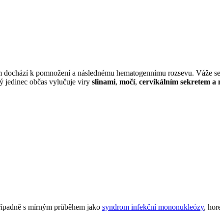
Potom dochází k pomnožení a následnému hematogennímu rozsevu. Váže s
ý jedinec občas vylučuje viry
slinami
,
močí
,
cervikálním sekretem 
případně s mírným průběhem jako
syndrom infekční mononukleózy
, ho