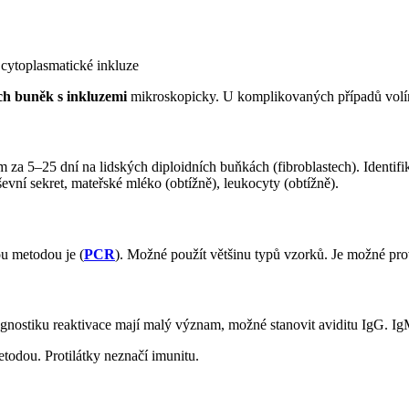
 cytoplasmatické inkluze
ch buněk s inkluzemi
mikroskopicky. U komplikovaných případů vol
za 5–25 dní na lidských diploidních buňkách (fibroblastech). Identifi
evní sekret, mateřské mléko (obtížně), leukocyty (obtížně).
ou metodou je (
PCR
). Možné použít většinu typů vzorků. Je možné prová
gnostiku reaktivace mají malý význam, možné stanovit aviditu IgG. IgM i
etodou. Protilátky neznačí imunitu.