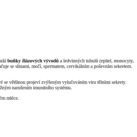
padá
buňky žlázových vývodů
a ledvinných tubulů (epitel, monocyty,
čuje se slinami, močí, spermatem, cervikálním a poševním sekretem.
ré se většinou projeví zvýšeným vylučováním viru tělními sekrety.
s vážným narušením imunitního systému.
kém mléce.