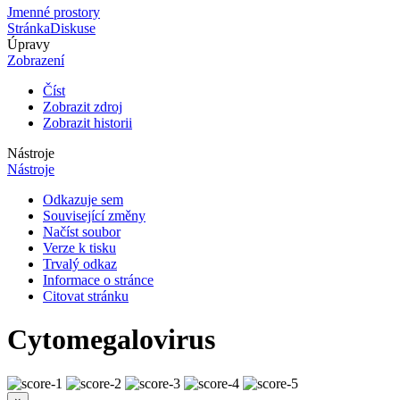
Jmenné prostory
Stránka
Diskuse
Úpravy
Zobrazení
Číst
Zobrazit zdroj
Zobrazit historii
Nástroje
Nástroje
Odkazuje sem
Související změny
Načíst soubor
Verze k tisku
Trvalý odkaz
Informace o stránce
Citovat stránku
Cytomegalovirus