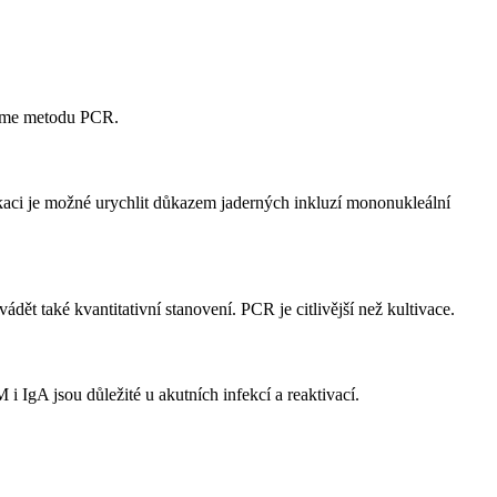
íme metodu PCR.
kaci je možné urychlit důkazem jaderných inkluzí mononukleální
dět také kvantitativní stanovení. PCR je citlivější než kultivace.
 IgA jsou důležité u akutních infekcí a reaktivací.