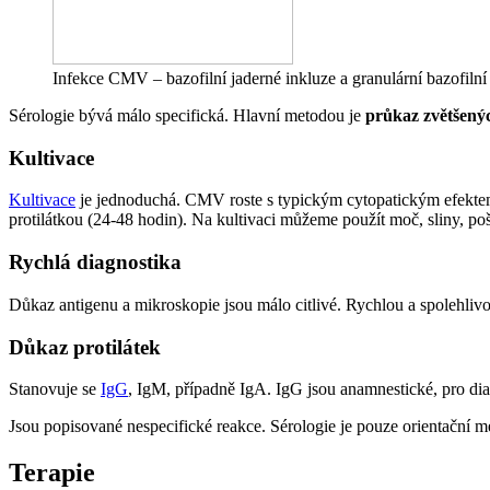
Infekce CMV – bazofilní jaderné inkluze a granulární bazofilní
Sérologie bývá málo specifická. Hlavní metodou je
průkaz zvětšený
Kultivace
Kultivace
je jednoduchá. CMV roste s typickým cytopatickým efektem 
protilátkou (24-48 hodin). Na kultivaci můžeme použít moč, sliny, poš
Rychlá diagnostika
Důkaz antigenu a mikroskopie jsou málo citlivé. Rychlou a spolehliv
Důkaz protilátek
Stanovuje se
IgG
, IgM, případně IgA. IgG jsou anamnestické, pro dia
Jsou popisované nespecifické reakce. Sérologie je pouze orientační m
Terapie