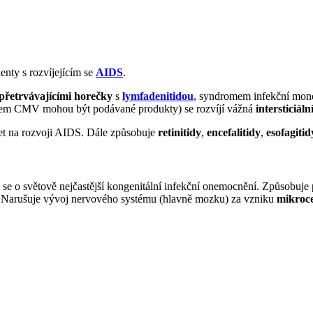
enty s rozvíjejícím se
AIDS
.
přetrvávajícími horečky
s
lymfadenitidou
, syndromem infekční monon
rojem CMV mohou být podávané produkty) se rozvíjí vážná
intersticiá
et na rozvoji AIDS. Dále způsobuje
retinitidy
,
encefalitidy
,
esofagitid
se o světově nejčastější kongenitální infekční onemocnění. Způsobuje
 Narušuje vývoj nervového systému (hlavně mozku) za vzniku
mikroce