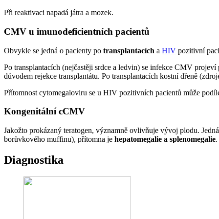
Při reaktivaci napadá játra a mozek.
CMV u imunodeficientních pacientů
Obvykle se jedná o pacienty po
transplantacích
a
HIV
pozitivní paci
Po transplantacích (nejčastěji srdce a ledvin) se infekce CMV projeví
důvodem rejekce transplantátu. Po transplantacích kostní dřeně (zd
Přítomnost cytomegaloviru se u HIV pozitivních pacientů může podíl
Kongenitální cCMV
Jakožto prokázaný teratogen, významně ovlivňuje vývoj plodu. Jedná 
borůvkového muffinu), přítomna je
hepatomegalie a splenomegalie
.
Diagnostika