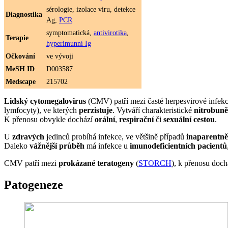
sérologie, izolace viru, detekce
Diagnostika
Ag,
PCR
symptomatická,
antivirotika
,
Terapie
hyperimunní Ig
Očkování
ve vývoji
MeSH ID
D003587
Medscape
215702
Lidský cytomegalovirus
(CMV) patří mezi časté herpesvirové infekc
lymfocyty), ve kterých
perzistuje
. Vytváří charakteristické
nitrobuně
K přenosu obvykle dochází
orální
,
respirační
či
sexuální cestou
.
U
zdravých
jedinců probíhá infekce, ve většině případů
inaparentně
Daleko
vážnější průběh
má infekce u
imunodeficientních pacientů
CMV patří mezi
prokázané teratogeny
(
STORCH
), k přenosu doch
Patogeneze