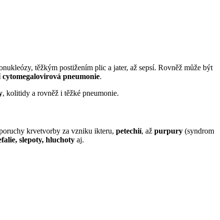
ukleózy, těžkým postižením plic a jater, až sepsí. Rovněž může být
lní cytomegalovirová pneumonie
.
y
, kolitidy a rovněž i těžké pneumonie.
 poruchy krvetvorby za vzniku ikteru,
petechií
, až
purpury
(syndrom
falie, slepoty, hluchoty
aj.