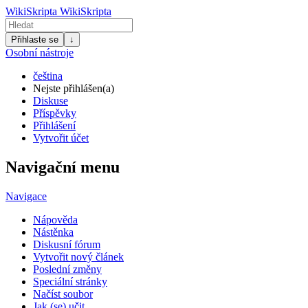
WikiSkripta
WikiSkripta
Přihlaste se
↓
Osobní nástroje
čeština
Nejste přihlášen(a)
Diskuse
Příspěvky
Přihlášení
Vytvořit účet
Navigační menu
Navigace
Nápověda
Nástěnka
Diskusní fórum
Vytvořit nový článek
Poslední změny
Speciální stránky
Načíst soubor
Jak (se) učit