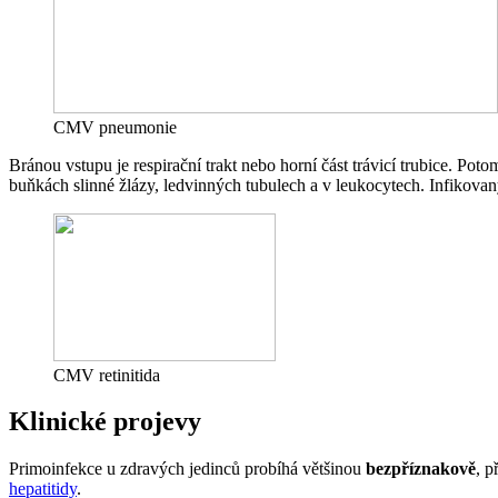
CMV pneumonie
Bránou vstupu je respirační trakt nebo horní část trávicí trubice. 
buňkách slinné žlázy, ledvinných tubulech a v leukocytech. Infikovan
CMV retinitida
Klinické projevy
Primoinfekce u zdravých jedinců probíhá většinou
bezpříznakově
, 
hepatitidy
.