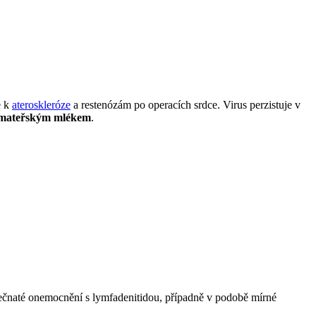
e k
ateroskleróze
a restenózám po operacích srdce. Virus perzistuje v
a mateřským mlékem
.
rečnaté onemocnění s lymfadenitidou, případně v podobě mírné