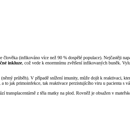
e člověka (infikováno více než 90 % dospělé populace). Nejčastěji na
čné inkluze
, což vede k enormnímu zvětšení infikovaných buněk. Vylu
(němý průběh). V případě snížení imunity, může dojít k reaktivaci, kte
, a to jak primoinfekce, tak reaktivace perzistujícího viru u pacienta 
ází transplacentárně z těla matky na plod. Rovněž je obsažen v mateřs