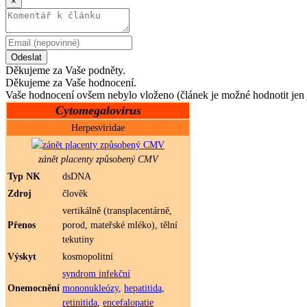
×
Odeslat
Děkujeme za Vaše podněty.
Děkujeme za Vaše hodnocení.
Vaše hodnocení ovšem nebylo vloženo (článek je možné hodnotit jen 
Cytomegalovirus
Herpesviridae
zánět placenty způsobený CMV
Typ NK
dsDNA
Zdroj
člověk
vertikálně (transplacentárně,
Přenos
porod, mateřské mléko), tělní
tekutiny
Výskyt
kosmopolitní
syndrom infekční
Onemocnění
mononukleózy
,
hepatitida
,
retinitida
,
encefalopatie