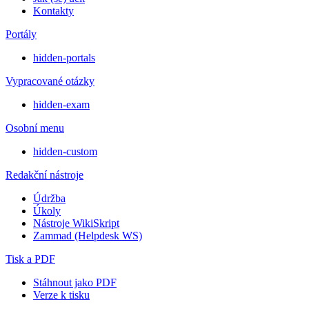
Kontakty
Portály
hidden-portals
Vypracované otázky
hidden-exam
Osobní menu
hidden-custom
Redakční nástroje
Údržba
Úkoly
Nástroje WikiSkript
Zammad (Helpdesk WS)
Tisk a PDF
Stáhnout jako PDF
Verze k tisku