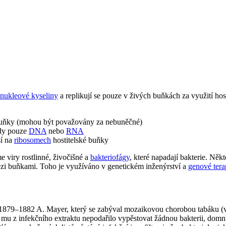
nukleové kyseliny
a replikují se pouze v živých buňkách za využití hos
o buňky (mohou být považovány za nebuněčné)
ždy pouze
DNA
nebo
RNA
sí na
ribosomech
hostitelské buňky
e viry rostlinné, živočišné a
bakteriofágy
, které napadají bakterie. Něk
ezi buňkami. Toho je využíváno v genetickém inženýrství a
genové tera
h 1879–1882 A. Mayer, který se zabýval mozaikovou chorobou tabáku (
 se mu z infekčního extraktu nepodařilo vypěstovat žádnou bakterii, d