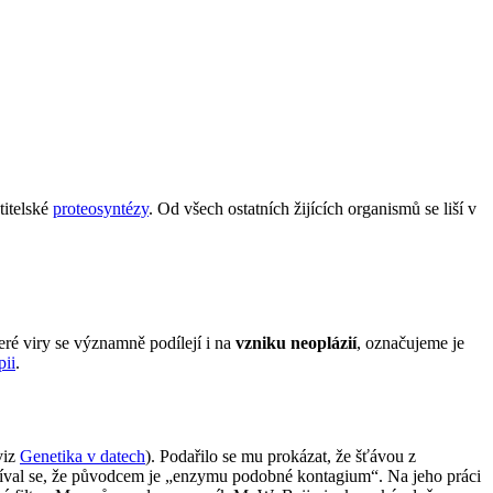
titelské
proteosyntézy
. Od všech ostatních žijících organismů se liší v
teré viry se významně podílejí i na
vzniku neoplázií
, označujeme je
pii
.
viz
Genetika v datech
). Podařilo se mu prokázat, že šťávou z
omníval se, že původcem je „enzymu podobné kontagium“. Na jeho práci