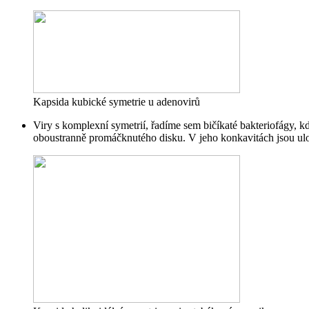
Kapsida kubické symetrie u adenovirů
Viry s komplexní symetrií, řadíme sem bičíkaté bakteriofágy, kd
oboustranně promáčknutého disku. V jeho konkavitách jsou ulože