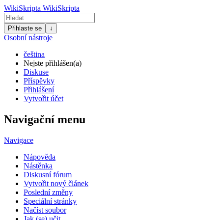
WikiSkripta
WikiSkripta
Přihlaste se
↓
Osobní nástroje
čeština
Nejste přihlášen(a)
Diskuse
Příspěvky
Přihlášení
Vytvořit účet
Navigační menu
Navigace
Nápověda
Nástěnka
Diskusní fórum
Vytvořit nový článek
Poslední změny
Speciální stránky
Načíst soubor
Jak (se) učit