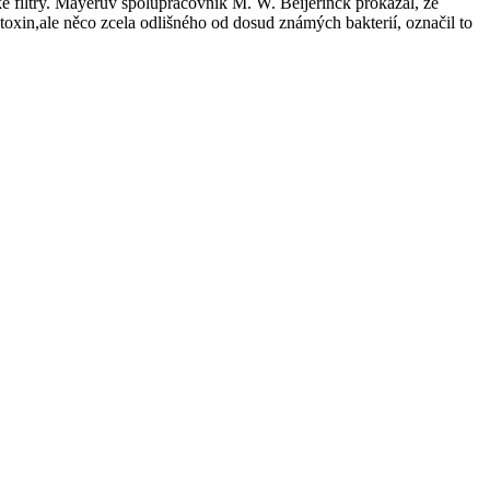
cké filtry. Mayerův spolupracovník M. W. Beijerinck prokázal, že
toxin,ale něco zcela odlišného od dosud známých bakterií, označil to