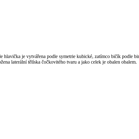
e hlavička je vytvářena podle symetrie kubické, zatímco bičík podle biná
na laterální tělíska čočkovitého tvaru a jako celek je obalen obalem.