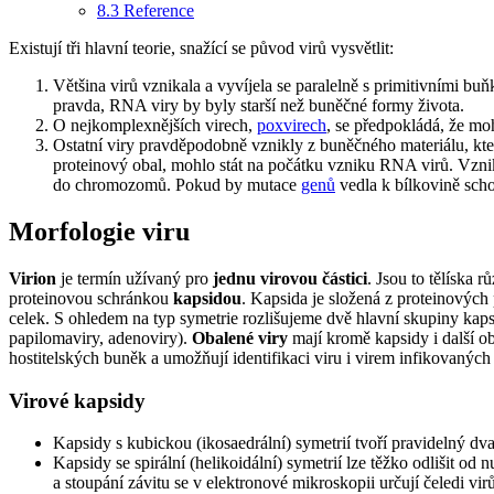
8.3
Reference
Existují tři hlavní teorie, snažící se původ virů vysvětlit:
Většina virů vznikala a vyvíjela se paralelně s primitivními b
pravda, RNA viry by byly starší než buněčné formy života.
O nejkomplexnějších virech,
poxvirech
, se předpokládá, že m
Ostatní viry pravděpodobně vznikly z buněčného materiálu, kte
proteinový obal, mohlo stát na počátku vzniku RNA virů. Vz
do chromozomů. Pokud by mutace
genů
vedla k bílkovině scho
Morfologie viru
Virion
je termín užívaný pro
jednu virovou částici
. Jsou to tělíska 
proteinovou schránkou
kapsidou
. Kapsida je složená z proteinovýc
celek. S ohledem na typ symetrie rozlišujeme dvě hlavní skupiny kapsi
papilomaviry, adenoviry).
Obalené viry
mají kromě kapsidy i další o
hostitelských buněk a umožňují identifikaci viru i virem infikovaných
Virové kapsidy
Kapsidy s kubickou (ikosaedrální) symetrií tvoří pravidelný dva
Kapsidy se spirální (helikoidální) symetrií lze těžko odlišit o
a stoupání závitu se v elektronové mikroskopii určují čeledi virů