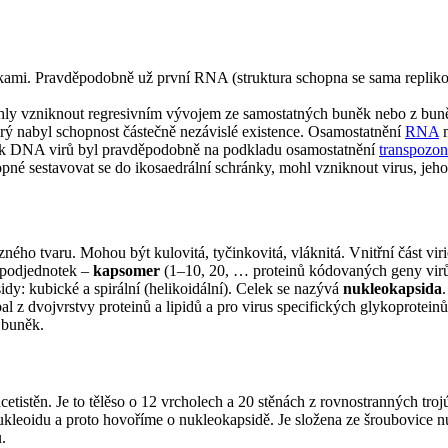
uňkami. Pravděpodobně už první RNA (struktura schopna se sama replikov
ohly vzniknout regresivním vývojem ze samostatných buněk nebo z bun
rý nabyl schopnost částečně nezávislé existence. Osamostatnění
RNA
m
nik DNA virů byl pravděpodobně na podkladu osamostatnění
transpozo
pné sestavovat se do ikosaedrální schránky, mohl vzniknout virus, je
různého tvaru. Mohou být kulovitá, tyčinkovitá, vláknitá. Vnitřní část v
h podjednotek –
kapsomer
(1–10, 20, … proteinů kódovaných geny virů).
dy: kubické a spirální (helikoidální). Celek se nazývá
nukleokapsida
bal z dvojvrstvy proteinů a lipidů a pro virus specifických glykoprote
 buněk.
cetistěn. Je to tělěso o 12 vrcholech a 20 stěnách z rovnostranných troj
d nukleoidu a proto hovoříme o nukleokapsidě. Je složena ze šroubovice 
.