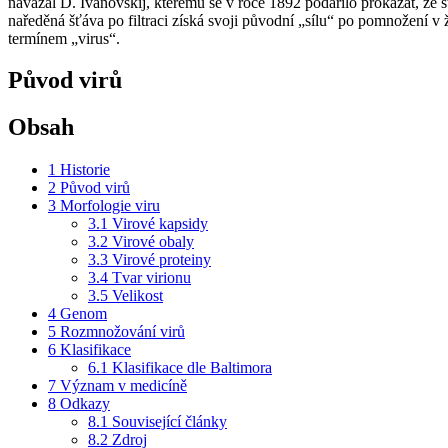
navázal D. Ivanovskij, kterému se v roce 1892 podařilo prokázat, že š
naředěná šťáva po filtraci získá svoji původní „sílu“ po pomnožení v
termínem „virus“.
Původ virů
Obsah
1
Historie
2
Původ virů
3
Morfologie viru
3.1
Virové kapsidy
3.2
Virové obaly
3.3
Virové proteiny
3.4
Tvar virionu
3.5
Velikost
4
Genom
5
Rozmnožování virů
6
Klasifikace
6.1
Klasifikace dle Baltimora
7
Význam v medicíně
8
Odkazy
8.1
Související články
8.2
Zdroj