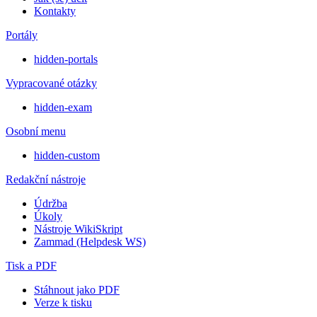
Kontakty
Portály
hidden-portals
Vypracované otázky
hidden-exam
Osobní menu
hidden-custom
Redakční nástroje
Údržba
Úkoly
Nástroje WikiSkript
Zammad (Helpdesk WS)
Tisk a PDF
Stáhnout jako PDF
Verze k tisku