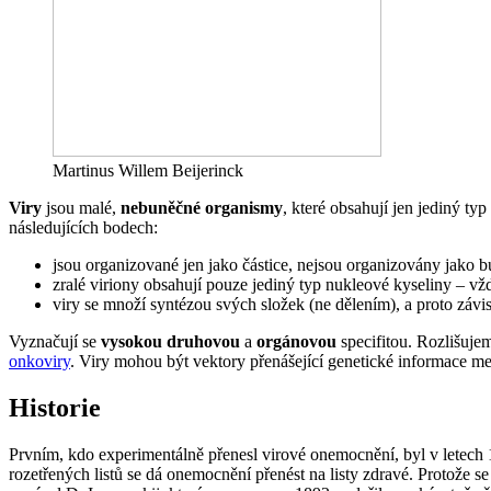
Martinus Willem Beijerinck
Viry
jsou malé,
nebuněčné organismy
, které obsahují jen jediný typ
následujících bodech:
jsou organizované jen jako částice, nejsou organizovány jak
zralé viriony obsahují pouze jediný typ nukleové kyseliny – v
viry se množí syntézou svých složek (ne dělením), a proto závi
Vyznačují se
vysokou druhovou
a
orgánovou
specifitou. Rozlišujem
onkoviry
. Viry mohou být vektory přenášející genetické informace m
Historie
Prvním, kdo experimentálně přenesl virové onemocnění, byl v letec
rozetřených listů se dá onemocnění přenést na listy zdravé. Protože