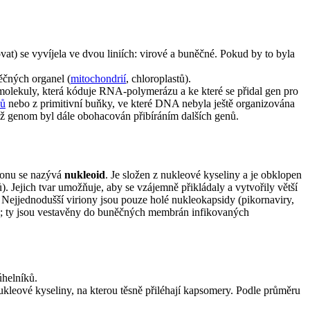
at) se vyvíjela ve dvou liniích: virové a buněčné. Pokud by to byla
ěčných organel (
mitochondrií
, chloroplastů).
olekuly, která kóduje RNA-polymerázu a ke které se přidal gen pro
nů
nebo z primitivní buňky, ve které DNA nebyla ještě organizována
hož genom byl dále obohacován přibíráním dalších genů.
irionu se nazývá
nukleoid
. Je složen z nukleové kyseliny a je obklopen
 Jejich tvar umožňuje, aby se vzájemně přikládaly a vytvořily větší
. Nejjednodušší viriony jsou pouze holé nukleokapsidy (pikornaviry,
inů; ty jsou vestavěny do buněčných membrán infikovaných
úhelníků.
nukleové kyseliny, na kterou těsně přiléhají kapsomery. Podle průměru