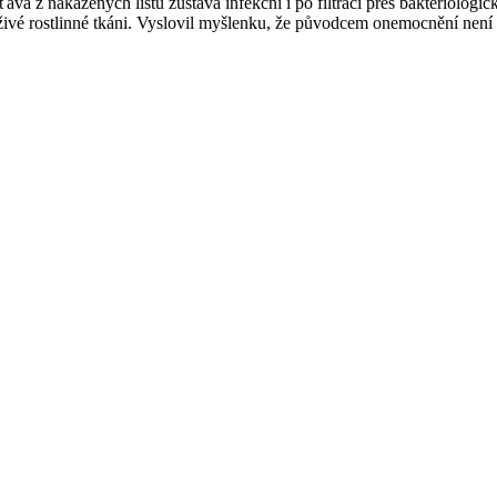
ťáva z nakažených listů zůstává infekční i po filtraci přes bakteriologi
 živé rostlinné tkáni. Vyslovil myšlenku, že původcem onemocnění není 