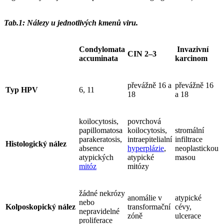
Tab.1: Nálezy u jednotlivých kmenů viru.
Condylomata
Invazivní
CIN 2–3
accuminata
karcinom
převážně 16 a
převážně 16
Typ HPV
6, 11
18
a 18
koilocytosis,
povrchová
papillomatosa
koilocytosis,
stromální
parakeratosis,
intraepitelialní
infiltrace
Histologický nález
absence
hyperplázie
,
neoplastickou
atypických
atypické
masou
mitóz
mitózy
žádné nekrózy
anomálie v
atypické
nebo
Kolposkopický nález
transformační
cévy,
nepravidelné
zóně
ulcerace
proliferace