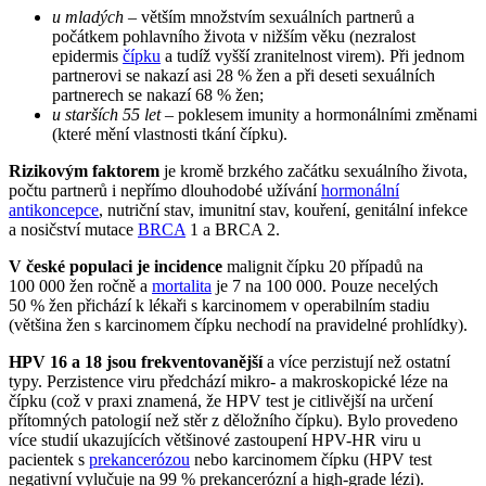
u mladých
– větším množstvím sexuálních partnerů a
počátkem pohlavního života v nižším věku (nezralost
epidermis
čípku
a tudíž vyšší zranitelnost virem). Při jednom
partnerovi se nakazí asi 28 % žen a při deseti sexuálních
partnerech se nakazí 68 % žen;
u starších 55 let
– poklesem imunity a hormonálními změnami
(které mění vlastnosti tkání čípku).
Rizikovým faktorem
je kromě brzkého začátku sexuálního života,
počtu partnerů i nepřímo dlouhodobé užívání
hormonální
antikoncepce
, nutriční stav, imunitní stav, kouření, genitální infekce
a nosičství mutace
BRCA
1 a BRCA 2.
V české populaci je incidence
malignit čípku 20 případů na
100 000 žen ročně a
mortalita
je 7 na 100 000. Pouze necelých
50 % žen přichází k lékaři s karcinomem v operabilním stadiu
(většina žen s karcinomem čípku nechodí na pravidelné prohlídky).
HPV 16 a 18 jsou frekventovanější
a více perzistují než ostatní
typy. Perzistence viru předchází mikro- a makroskopické léze na
čípku (což v praxi znamená, že HPV test je citlivější na určení
přítomných patologií než stěr z děložního čípku). Bylo provedeno
více studií ukazujících většinové zastoupení HPV-HR viru u
pacientek s
prekancerózou
nebo karcinomem čípku (HPV test
negativní vylučuje na 99 % prekancerózní a high-grade lézi).