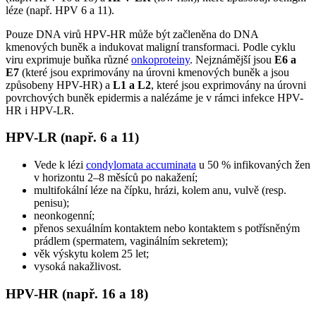
léze (např. HPV 6 a 11).
Pouze DNA virů HPV-HR může být začleněna do DNA
kmenových buněk a indukovat maligní transformaci. Podle cyklu
viru exprimuje buňka různé
onkoproteiny
. Nejznámější jsou
E6 a
E7
(které jsou exprimovány na úrovni kmenových buněk a jsou
způsobeny HPV-HR) a
L1 a L2
, které jsou exprimovány na úrovni
povrchových buněk epidermis a nalézáme je v rámci infekce HPV-
HR i HPV-LR.
HPV-LR (např. 6 a 11)
Vede k lézi
condylomata accuminata
u 50 % infikovaných žen
v horizontu 2–8 měsíců po nakažení;
multifokální léze na čípku, hrázi, kolem anu, vulvě (resp.
penisu);
neonkogenní;
přenos sexuálním kontaktem nebo kontaktem s potřísněným
prádlem (spermatem, vaginálním sekretem);
věk výskytu kolem 25 let;
vysoká nakažlivost.
HPV-HR (např. 16 a 18)