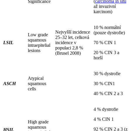
(
carcinoma in situ
Significance
až invazivní
karcinom)
10 % normální
Nejvyšší incidence
(pouze dystrofie)
Low grade
25–32 let, celková
squamous
LSIL
incidence v
70 % CIN 1
intraepitelial
populaci 2,8 %
lesions
20 % CIN 3 a
(Brusel 2008)
horší
30 % dystrofie
Atypical
ASCH
squamous
30 % CIN1
cells
40 % CIN 2 a 3
4 % dystrofie
4 % CIN 1
High grade
squamous
92 % CIN 2 a 3 (z
HSIL