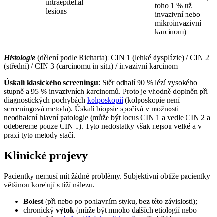
intraepitelial
toho 1 % už
lesions
invazivní nebo
mikroinvazivní
karcinom)
Histologie
(dělení podle Richarta): CIN 1 (lehké dysplázie) / CIN 2
(střední) / CIN 3 (carcinomu in situ) / invazivní karcinom
Úskalí klasického screeningu
: Stěr odhalí 90 % lézí vysokého
stupně a 95 % invazivních karcinomů. Proto je vhodně doplněn při
diagnostických pochybách
kolposkopií
(kolposkopie není
screeningová metoda). Úskalí biopsie spočívá v možnosti
neodhalení hlavní patologie (může být locus CIN 1 a vedle CIN 2 a
odebereme pouze CIN 1). Tyto nedostatky však nejsou velké a v
praxi tyto metody stačí.
Klinické projevy
Pacientky nemusí mít žádné problémy. Subjektivní obtíže pacientky
většinou korelují s tíží nálezu.
Bolest
(při nebo po pohlavním styku, bez této závislosti);
chronický
výtok
(může být mnoho dalších etiologií nebo