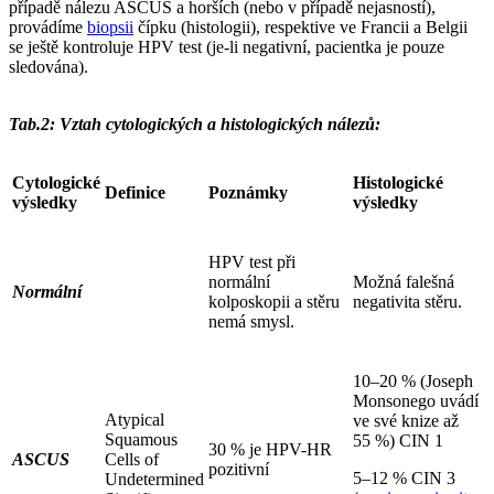
případě nálezu ASCUS a horších (nebo v případě nejasností),
provádíme
biopsii
čípku (histologii), respektive ve Francii a Belgii
se ještě kontroluje HPV test (je-li negativní, pacientka je pouze
sledována).
Tab.2: Vztah cytologických a histologických nálezů:
Cytologické
Histologické
Definice
Poznámky
výsledky
výsledky
HPV test při
normální
Možná falešná
Normální
kolposkopii a stěru
negativita stěru.
nemá smysl.
10–20 % (Joseph
Monsonego uvádí
Atypical
ve své knize až
Squamous
55 %) CIN 1
30 % je HPV-HR
ASCUS
Cells of
pozitivní
5–12 % CIN 3
Undetermined