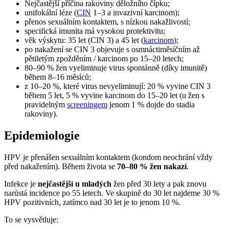
Nejčastější příčina rakoviny děložního čípku;
unifokální léze (
CIN
1–3 a invazivní karcinom);
přenos sexuálním kontaktem, s nízkou nakažlivostí;
specifická imunita má vysokou protektivitu;
věk výskytu: 35 let (CIN 3) a 45 let (
karcinom
);
po nakažení se CIN 3 objevuje s osmnáctiměsíčním až
pětiletým zpožděním / karcinom po 15–20 letech;
80–90 % žen vyeliminuje virus spontánně (díky imunitě)
během 8–16 měsíců;
z 10–20 %, které virus nevyeliminují: 20 % vyvine CIN 3
během 5 let, 5 % vyvine karcinom do 15–20 let (u žen s
pravidelným
screeningem
jenom 1 % dojde do stadia
rakoviny).
Epidemiologie
HPV je přenášen sexuálním kontaktem (kondom neochrání vždy
před nakažením). Během života se
70–80 % žen nakazí
.
Infekce je
nejčastější u mladých
žen před 30 lety a pak znovu
narůstá incidence po 55 letech. Ve skupině do 30 let najdeme 30 %
HPV pozitivních, zatímco nad 30 let je to jenom 10 %.
To se vysvětluje: