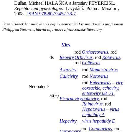
Dušan, Michael HALAŠKA a Jaroslav FEYEREISL.
Repetitorium gynekologie.
1. vydání. Praha : Maxdorf,
2008.
ISBN 978-80-7345-138-7
.
Pozn.:
Článek konzultován v Belgii v nemocnici Erasme Brusel s profesorem
Philippem Simonem, hlavní informace z francouzské literatury
Viry
rod
Orthoreovirus
, rod
ds
Reoviry
Orbivirus
, rod
Rotavirus
,
rod
Coltivirus
Astroviry
rod
Mamastrovirus
Caliciviry
rod
Norovirus
rod
Enterovirus
–
viry
Neobalené
coxsackie
,
echoviry
,
enteroviry 68–71
,
ss(+)
Picornaviry
polioviry
, rod
Rhinovirus
, rod
Hepatovirus
–
virus
hepatitidy A
Hepeviry
virus hepatitidy E
rod
Coronavirus
, rod
Coronaviry