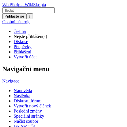
WikiSkripta
WikiSkripta
Přihlaste se
↓
Osobní nástroje
čeština
Nejste přihlášen(a)
Diskuse
Příspěvky
Přihlášení
Vytvořit účet
Navigační menu
Navigace
Nápověda
Nástěnka
Diskusní fórum
Vytvořit nový článek
Poslední změny
Speciální stránky
Načíst soubor
Jak (se) učit