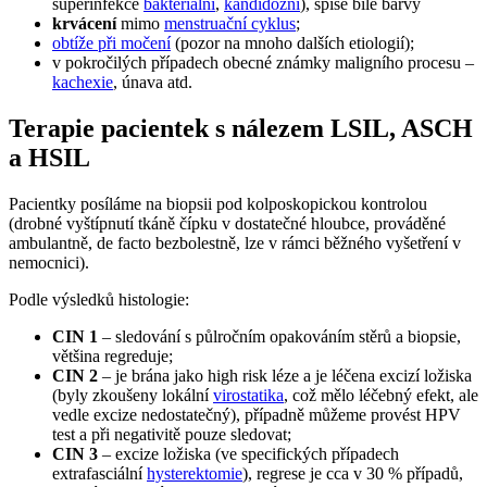
superinfekce
bakteriální
,
kandidozní
), spíše bílé barvy
krvácení
mimo
menstruační cyklus
;
obtíže při močení
(pozor na mnoho dalších etiologií);
v pokročilých případech obecné známky maligního procesu –
kachexie
, únava atd.
Terapie pacientek s nálezem LSIL, ASCH
a HSIL
Pacientky posíláme na biopsii pod kolposkopickou kontrolou
(drobné vyštípnutí tkáně čípku v dostatečné hloubce, prováděné
ambulantně, de facto bezbolestně, lze v rámci běžného vyšetření v
nemocnici).
Podle výsledků histologie:
CIN 1
– sledování s půlročním opakováním stěrů a biopsie,
většina regreduje;
CIN 2
– je brána jako high risk léze a je léčena excizí ložiska
(byly zkoušeny lokální
virostatika
, což mělo léčebný efekt, ale
vedle excize nedostatečný), případně můžeme provést HPV
test a při negativitě pouze sledovat;
CIN 3
– excize ložiska (ve specifických případech
extrafasciální
hysterektomie
), regrese je cca v 30 % případů,