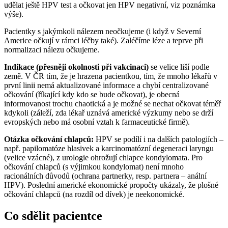
udělat ještě HPV test a očkovat jen HPV negativní, viz poznámka
výše).
Pacientky s jakýmkoli nálezem neočkujeme (i když v Severní
Americe očkují v rámci léčby také). Zaléčíme léze a teprve při
normalizaci nálezu očkujeme.
Indikace (přesněji okolnosti při vakcinaci)
se velice liší podle
země. V ČR tím, že je hrazena pacientkou, tím, že mnoho lékařů v
první linii nemá aktualizované informace a chybí centralizované
očkování (říkající kdy kdo se bude očkovat), je obecná
informovanost trochu chaotická a je možné se nechat očkovat téměř
kdykoli (záleží, zda lékař uznává americké výzkumy nebo se drží
evropských nebo má osobní vztah k farmaceutické firmě).
Otázka očkování chlapců:
HPV se podílí i na dalších patologiích –
např. papilomatóze hlasivek a karcinomatózní degeneraci laryngu
(velice vzácné), z urologie ohrožují chlapce kondylomata. Pro
očkování chlapců (s výjimkou kondylomat) není mnoho
racionálních důvodů (ochrana partnerky, resp. partnera – anální
HPV). Poslední americké ekonomické propočty ukázaly, že plošné
očkování chlapců (na rozdíl od dívek) je neekonomické.
Co sdělit pacientce