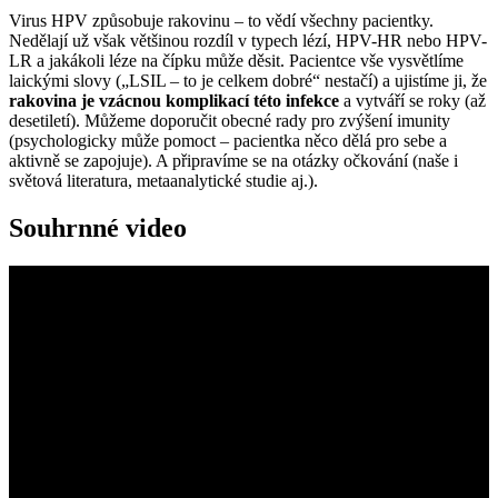
Virus HPV způsobuje rakovinu – to vědí všechny pacientky.
Nedělají už však většinou rozdíl v typech lézí, HPV-HR nebo HPV-
LR a jakákoli léze na čípku může děsit. Pacientce vše vysvětlíme
laickými slovy („LSIL – to je celkem dobré“ nestačí) a ujistíme ji, že
rakovina je vzácnou komplikací této infekce
a vytváří se roky (až
desetiletí). Můžeme doporučit obecné rady pro zvýšení imunity
(psychologicky může pomoct – pacientka něco dělá pro sebe a
aktivně se zapojuje). A připravíme se na otázky očkování (naše i
světová literatura, metaanalytické studie aj.).
Souhrnné video