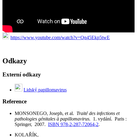
https://www.youtube.com/watch?v=Qn45Ekp5twE
Odkazy
Externí odkazy
Lidský papillomavirus
Reference
MONSONEGO, Joseph, et al.
Traité des infections et
pathologies génitales à papillomavirus.
1. vydání. Paris :
Springer, 2007.
ISBN 978-2-287-72064-2
.
KOLAŘÍK,