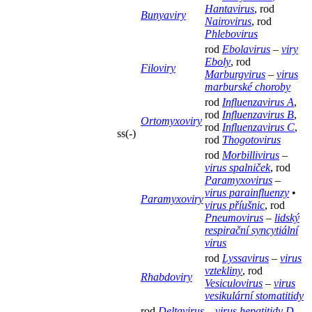
Hantavirus
, rod
Bunyaviry
Nairovirus
, rod
Phlebovirus
rod
Ebolavirus
–
viry
Eboly
, rod
Filoviry
Marburgvirus
–
virus
marburské choroby
rod
Influenzavirus A
,
rod
Influenzavirus B
,
Ortomyxoviry
rod
Influenzavirus C
,
ss(-)
rod
Thogotovirus
rod
Morbillivirus
–
virus spalniček
, rod
Paramyxovirus
–
virus parainfluenzy
•
Paramyxoviry
virus příušnic
, rod
Pneumovirus
–
lidský
respirační syncytiální
virus
rod
Lyssavirus
–
virus
vztekliny
, rod
Rhabdoviry
Vesiculovirus
–
virus
vesikulární stomatitidy
rod
Deltavirus
–
virus hepatitidy D