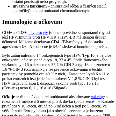
ostatní perzistují nebo progredují;
Invazivní karcinom
– chirurgická léčba u časných stádií,
pokročilejší – konkomitantní chemoradioterapie.
Imunologie a očkování
CD4+ a CD8+
T-lymfocyty
jsou zodpovědné za spontánní regresi
lézí HPV. Imunita proti HPV-HR a HPV-LR má stejnou úroveň
účinnosti. Můžeme detekovat CD4+ T-lymfocyty až do stádia
agresivních lézí. Ale obecně je těžké sledovat imunitní odpověď.
Bylo zatím nalezeno 14 onkogenních typů HPV.
Typ 16
je nejvíce
onkogenní, dále se jedná o typ 18, 33 a 45. Podle francouzského
výzkumu typ 16 nalezneme v 35,7 % CIN 3 a typ 18 nalezneme u
1,8 % CIN 3 (což implikuje, že prevence očkováním u těchto
pacientek by pomohla cca 40 % z nich). Zastoupení typů 6 a 11 v
prekacenrózních lézí je de facto nulové. V 1,8 % CIN 3 byl test
HPV negativní. Jsou k dispozici vakcíny proti typu 16 a 18
(Cervarix) nebo 6, 11, 16 a 18 (Silgard).
Očkuje se
třemi dávkami rekombinantní absorbované
vakcíny
: s
rozsahem 1 měsíce a 6 měsíců pro 3. dávku (podle země – v Kanadě
první cca v 10 letech, druhá po 6 měsících a třetí po 5 letech).Ve
většině zemí Evropy bráno jako obecná prevence a je hrazeno
(aspoň do určitého věku) státem. V ČR je ještě koncem roku 2009