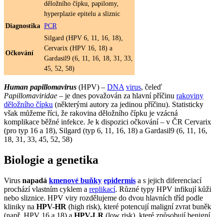
děložního čípku, papilomy,
hyperplazie epitelu a sliznic
Diagnostika
PCR
Silgard (HPV 6, 11, 16, 18),
Cervarix (HPV 16, 18) a
Očkování
Gardasil9 (6, 11, 16, 18, 31, 33,
45, 52, 58)
Human papillomavirus
(HPV) –
DNA
virus
, čeleď
Papillomaviridae
– je dnes považován za hlavní příčinu
rakoviny
děložního čípku
(některými autory za jedinou příčinu). Statisticky
však můžeme říci, že rakovina děložního čípku je vzácná
komplikace běžné infekce. Je k dispozici očkování – v ČR Cervarix
(pro typ 16 a 18), Silgard (typ 6, 11, 16, 18) a Gardasil9 (6, 11, 16,
18, 31, 33, 45, 52, 58)
Biologie a genetika
Virus
napadá
kmenové buňky
epidermis
a s jejich diferenciací
prochází vlastním cyklem a
replikací
. Různé typy HPV infikují kůži
nebo sliznice. HPV viry rozdělujeme do dvou hlavních tříd podle
kliniky na
HPV-HR
(high risk), které potencují maligní zvrat buněk
(např. HPV 16 a 18) a
HPV-LR
(low risk), které způsobují benigní