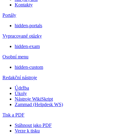
Kontakty
Portály
hidden-portals
Vypracované otázky
hidden-exam
Osobní menu
hidden-custom
Redakční nástroje
Údržba
Úkoly
Nástroje WikiSkript
Zammad (Helpdesk WS)
Tisk a PDF
Stáhnout jako PDF
Verze k tisku