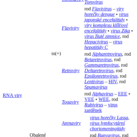
Torovirus
rod
Flavivirus
–
viry
horečky dengue
•
virus
japonské encefalitidy
•
viry komplexu klíšťové
Flaviviry
encefalitidy
•
virus Zika
•
virus žluté zimnice
, rod
Hepacivirus
–
virus
hepatitidy C
ss(+)
rod
Alpharetrovirus
, rod
Betaretrovirus
, rod
Gammaretrovirus
, rod
Retroviry
Deltaretrovirus
, rod
Epsilonretrovirus
, rod
Lentivirus
–
HIV
, rod
Spumavirus
rod
Alphavirus
–
EEE
•
RNA viry
VEE
•
WEE
, rod
Togaviry
Rubivirus
–
virus
zarděnek
virus horečky Lassa
,
Arenaviry
virus lymfocytární
choriomeningitidy
Obalené
rod
Bunyavirus
, rod