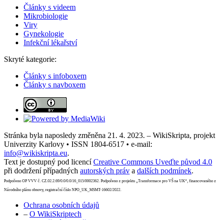
Články s videem
Mikrobiologie
Viry
Gynekologie
Infekční lékařství
Skryté kategorie:
Články s infoboxem
Články s navboxem
Stránka byla naposledy změněna 21. 4. 2023. – WikiSkripta, projekt
Univerzity Karlovy • ISSN 1804-6517 • e-mail:
info@wikiskripta.eu
.
Text je dostupný pod licencí
Creative Commons Uveďte původ 4.0
při dodržení případných
autorských práv
a
dalších podmínek
.
Podpořeno OP VVV č. CZ.02.2.69/0.0/0.0/16_015/0002362. Podpořeno z projektu „Transformace pro VŠ na UK“, financovaného z
Národního plánu obnovy, registrační číslo NPO_UK_MSMT-16602/2022.
Ochrana osobních údajů
–
O WikiSkriptech