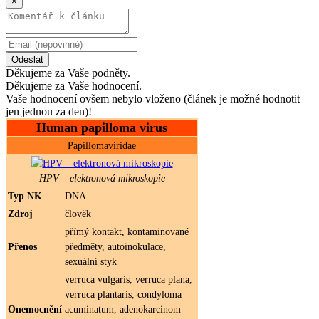
×
Odeslat
Děkujeme za Vaše podněty.
Děkujeme za Vaše hodnocení.
Vaše hodnocení ovšem nebylo vloženo (článek je možné hodnotit
jen jednou za den)!
Human papilloma virus
Papillomaviridae
HPV – elektronová mikroskopie
Typ NK
DNA
Zdroj
člověk
přímý kontakt, kontaminované
Přenos
předměty, autoinokulace,
sexuální styk
verruca vulgaris, verruca plana,
verruca plantaris, condyloma
Onemocnění
acuminatum, adenokarcinom