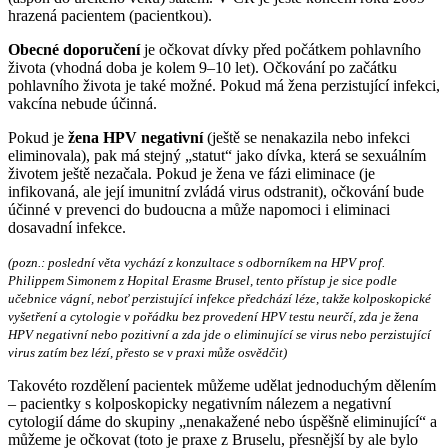
hrazená pacientem (pacientkou).
Obecné doporučení
je očkovat dívky před počátkem pohlavního
života (vhodná doba je kolem 9–10 let). Očkování po začátku
pohlavního života je také možné. Pokud má žena perzistující infekci,
vakcína nebude účinná.
Pokud je
žena HPV negativní
(ještě se nenakazila nebo infekci
eliminovala), pak má stejný „statut“ jako dívka, která se sexuálním
životem ještě nezačala. Pokud je žena ve fázi eliminace (je
infikovaná, ale její imunitní zvládá virus odstranit), očkování bude
účinné v prevenci do budoucna a může napomoci i eliminaci
dosavadní infekce.
(pozn.: poslední věta vychází z konzultace s odborníkem na HPV prof.
Philippem Simonem z Hopital Erasme Brusel, tento přístup je sice podle
učebnice vágní, neboť perzistující infekce předchází léze, takže kolposkopické
vyšetření a cytologie v pořádku bez provedení HPV testu neurčí, zda je žena
HPV negativní nebo pozitivní a zda jde o eliminující se virus nebo perzistující
virus zatím bez lézí, přesto se v praxi může osvědčit)
Takovéto rozdělení pacientek můžeme udělat jednoduchým dělením
– pacientky s kolposkopicky negativním nálezem a negativní
cytologií dáme do skupiny „nenakažené nebo úspěšně eliminující“ a
můžeme je očkovat (toto je praxe z Bruselu, přesnější by ale bylo