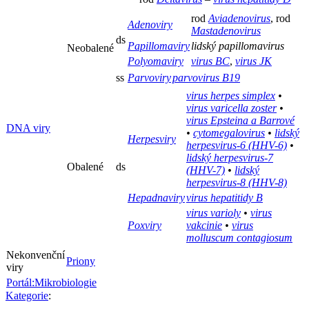
rod
Aviadenovirus
, rod
Adenoviry
Mastadenovirus
ds
Papillomaviry
lidský papillomavirus
Neobalené
Polyomaviry
virus BC
,
virus JK
ss
Parvoviry
parvovirus B19
virus herpes simplex
•
virus varicella zoster
•
virus Epsteina a Barrové
DNA viry
•
cytomegalovirus
•
lidský
Herpesviry
herpesvirus-6 (HHV-6)
•
lidský herpesvirus-7
Obalené
ds
(HHV-7)
•
lidský
herpesvirus-8 (HHV-8)
Hepadnaviry
virus hepatitidy B
virus varioly
•
virus
Poxviry
vakcinie
•
virus
molluscum contagiosum
Nekonvenční
Priony
viry
Portál:Mikrobiologie
Kategorie
: