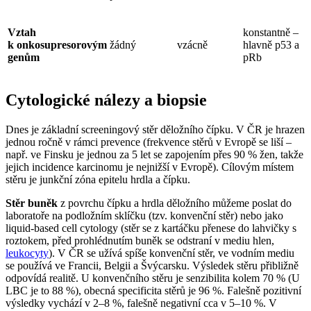
Vztah
konstantně –
k onkosupresorovým
žádný
vzácně
hlavně p53 a
genům
pRb
Cytologické nálezy a biopsie
Dnes je základní screeningový stěr děložního čípku. V ČR je hrazen
jednou ročně v rámci prevence (frekvence stěrů v Evropě se liší –
např. ve Finsku je jednou za 5 let se zapojením přes 90 % žen, takže
jejich incidence karcinomu je nejnižší v Evropě). Cílovým místem
stěru je junkční zóna epitelu hrdla a čípku.
Stěr buněk
z povrchu čípku a hrdla děložního můžeme poslat do
laboratoře na podložním sklíčku (tzv. konvenční stěr) nebo jako
liquid-based cell cytology (stěr se z kartáčku přenese do lahvičky s
roztokem, před prohlédnutím buněk se odstraní v mediu hlen,
leukocyty
). V ČR se užívá spíše konvenční stěr, ve vodním mediu
se používá ve Francii, Belgii a Švýcarsku. Výsledek stěru přibližně
odpovídá realitě. U konvenčního stěru je senzibilita kolem 70 % (U
LBC je to 88 %), obecná specificita stěrů je 96 %. Falešně pozitivní
výsledky vychází v 2–8 %, falešně negativní cca v 5–10 %. V