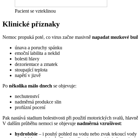
Pacient se vzteklinou
Klinické příznaky
Nemoc propuká poté, co virus začne masivně
napadat mozkové bu
únava a poruchy spánku
emoční labilita a neklid
bolesti hlavy
dezorientace a zmatek
stoupající teplota
napětí v jizvě
Po
několika málo dnech
se objevuje:
nechutenství
nadměrná produkce slin
profúzní pocení
Pak nastává stadium bolestivosti při použití motorických svalů, hlavn
V dalším průběhu nemoci se objevuje
nadměrná vzrušivost
:
hydrofobie
– i pouhý pohled na vodu nebo zvuk tekoucí vody