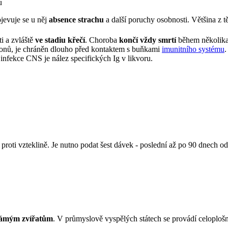
u
ojevuje se u něj
absence strachu
a další poruchy osobnosti. Většina z 
i a zvláště
ve stadiu křečí
. Choroba
končí vždy smrtí
během několika
euronů, je chráněn dlouho před kontaktem s buňkami
imunitního systému
.
fekce CNS je nález specifických Ig v likvoru.
 proti vzteklině. Je nutno podat šest dávek - poslední až po 90 dnech 
námým zvířatům
. V průmyslově vyspělých státech se provádí celoploš