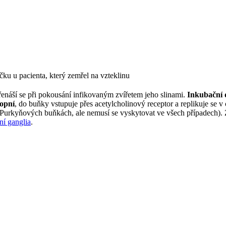
ku u pacienta, který zemřel na vzteklinu
řenáší se při pokousání infikovaným zvířetem jeho slinami.
Inkubační
opní
, do buňky vstupuje přes acetylcholinový receptor a replikuje se v
 Purkyňových buňkách, ale nemusí se vyskytovat ve všech případech). 
ní ganglia
.