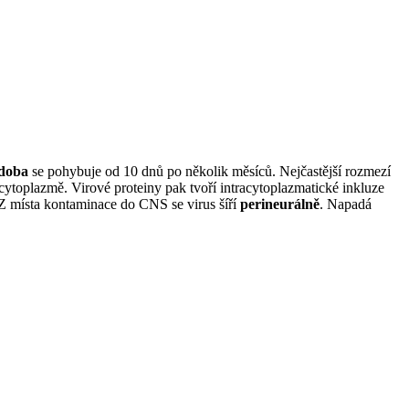
 doba
se pohybuje od 10 dnů po několik měsíců. Nejčastější rozmezí
 cytoplazmě. Virové proteiny pak tvoří intracytoplazmatické inkluze
Z místa kontaminace do CNS se virus šíří
perineurálně
. Napadá