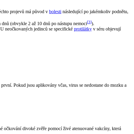
těchto projevů má původ v
bolesti
následující po jakémkoliv podnětu,
[
3
]
 dnů (obvykle 2 až 10 dnů po nástupu nemoci
).
 U neočkovaných jedinců se specifické
protilátky
v séru objevují
od první. Pokud jsou aplikovány včas, virus se nedostane do mozku a
né očkování divoké zvěře pomocí živé atenuované vakcíny, která