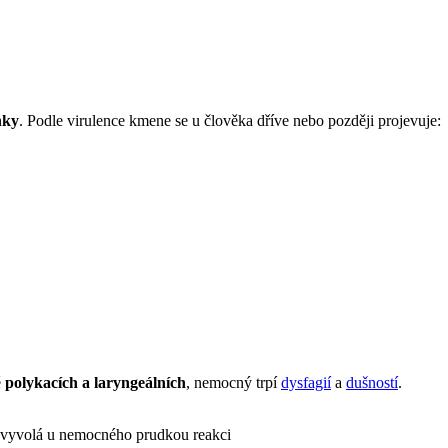
ňky
. Podle virulence kmene se u člověka dříve nebo později projevuje:
ě
polykacích a laryngeálních
, nemocný trpí
dysfagií
a
dušností
.
 vyvolá u nemocného prudkou reakci