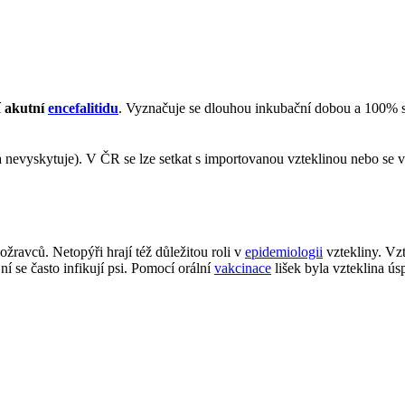
í
akutní
encefalitidu
. Vyznačuje se dlouhou inkubační dobou a 100% sm
 nevyskytuje). V ČR se lze setkat s importovanou vzteklinou nebo se v
žravců. Netopýři hrají též důležitou roli v
epidemiologii
vztekliny. Vzt
 ní se často infikují psi. Pomocí orální
vakcinace
lišek byla vzteklina ú