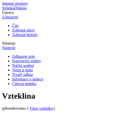
Jmenné prostory
Stránka
Diskuse
Úpravy
Zobrazení
Číst
Zobrazit zdroj
Zobrazit historii
Nástroje
Nástroje
Odkazuje sem
Související změny
Načíst soubor
Verze k tisku
Trvalý odkaz
Informace o stránce
Citovat stránku
Vzteklina
(přesměrováno z
Virus vztekliny
)