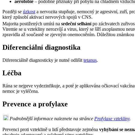
aerofobie
– podobné příznaky při pobytu na chladném vzduch
Později se
úzkost
a nervozita stupňuje, nemocný je agresivní, zuří, pr
který způsobí aktivaci nervových spojů v CNS.
Majorita postižených umírá na
srdeční selhání
po záchvatech zuřivost
Viremie se u vztekliny nerozvíjí a virus, který se šíří axoplasmou n
zpravidla až současně se zjevným onemocněním. Důležitou známkou in
Diferenciální diagnostika
Diferenciálně diagnosticky je nutné odlišit
tetanus
.
Léčba
Rána se nejprve vydezinfikuje, a poté je aplikována očkovací vakcína
nemoc je vyléčena.
Prevence a profylaxe
Podrobnější informace naleznete na stránce
Profylaxe vztekliny
.
Prevenci proti vzteklině u lidí představuje zejména
vyhýbání se nez
obsahuje adaptovaný a oslabený virus vztekliny.