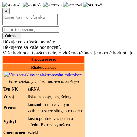
×
Odeslat
Děkujeme za Vaše podněty.
Děkujeme za Vaše hodnocení.
Vaše hodnocení ovšem nebylo vloženo (článek je možné hodnotit jen 
Lyssavirus
Rhabdoviridae
Virus vztekliny v elektronovém mikrokopu
Typ NK
ssRNA
Zdroj
liška, netopýr, pes, šelmy
kousnutím infikovaným
Přenos
zvířetem skrze sliny, aerosolem
kosmopolitně, v západní a
Výskyt
střední Evropě vymýcen
Onemocnění
vzteklina