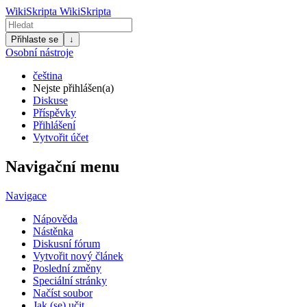
WikiSkripta
WikiSkripta
Přihlaste se
↓
Osobní nástroje
čeština
Nejste přihlášen(a)
Diskuse
Příspěvky
Přihlášení
Vytvořit účet
Navigační menu
Navigace
Nápověda
Nástěnka
Diskusní fórum
Vytvořit nový článek
Poslední změny
Speciální stránky
Načíst soubor
Jak (se) učit