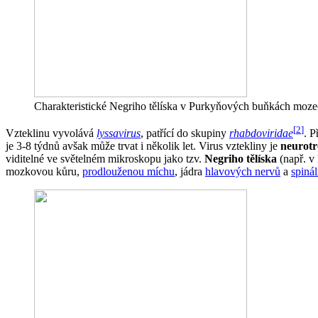
Charakteristické Negriho tělíska v Purkyňových buňkách mozeč
[
2
]
Vzteklinu vyvolává
lyssavirus
, patřící do skupiny
rhabdoviridae
. P
je 3-8 týdnů avšak může trvat i několik let. Virus vztekliny je
neurotr
viditelné ve světelném mikroskopu jako tzv.
Negriho tělíska
(např. v
mozkovou kůru,
prodlouženou míchu
, jádra
hlavových nervů
a
spinál