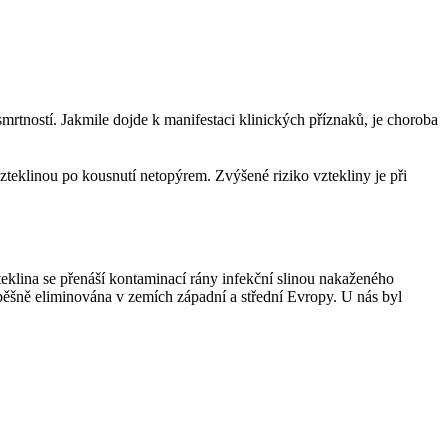
rtností. Jakmile dojde k manifestaci klinických příznaků, je choroba
zteklinou po kousnutí netopýrem. Zvýšené riziko vztekliny je při
eklina se přenáší kontaminací rány infekční slinou nakaženého
spěšně eliminována v zemích západní a střední Evropy. U nás byl