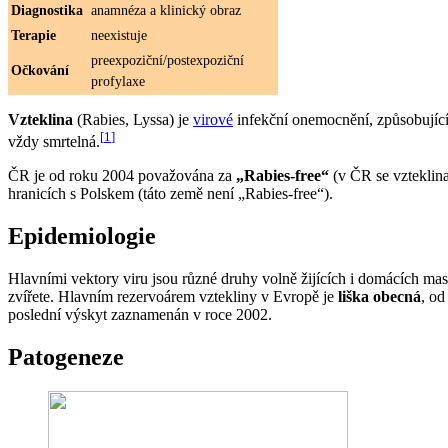
Diagnostika
anamnéza a klinický obraz
Terapie
neexistuje
preexpoziční/postexpoziční
Očkování
profylaxe
Vzteklina
(Rabies, Lyssa) je
virové
infekční onemocnění, způsobujíc
[
1
]
vždy smrtelná.
ČR je od roku 2004 považována za
„Rabies-free“
(v ČR se vzteklina
hranicích s Polskem (táto země není „Rabies-free“).
Epidemiologie
Hlavními vektory viru jsou různé druhy volně žijících i domácích maso
zvířete. Hlavním rezervoárem vztekliny v Evropě je
liška obecná
, od
poslední výskyt zaznamenán v roce 2002.
Patogeneze