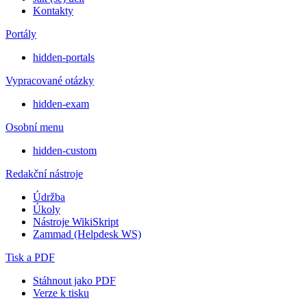
Kontakty
Portály
hidden-portals
Vypracované otázky
hidden-exam
Osobní menu
hidden-custom
Redakční nástroje
Údržba
Úkoly
Nástroje WikiSkript
Zammad (Helpdesk WS)
Tisk a PDF
Stáhnout jako PDF
Verze k tisku