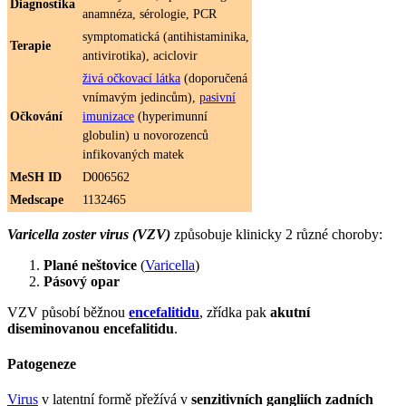
Diagnostika
anamnéza, sérologie, PCR
symptomatická (antihistaminika,
Terapie
antivirotika), aciclovir
živá očkovací látka
(doporučená
vnímavým jedincům),
pasivní
Očkování
imunizace
(hyperimunní
globulin) u novorozenců
infikovaných matek
MeSH ID
D006562
Medscape
1132465
Varicella zoster virus (VZV)
způsobuje klinicky 2 různé choroby:
Plané neštovice
(
Varicella
)
Pásový opar
VZV působí běžnou
encefalitidu
, zřídka pak
akutní
diseminovanou encefalitidu
.
Patogeneze
Virus
v latentní formě přežívá v
senzitivních gangliích zadních