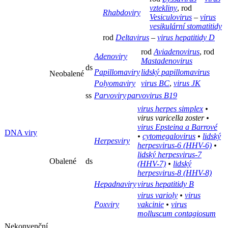
vztekliny
, rod
Rhabdoviry
Vesiculovirus
–
virus
vesikulární stomatitidy
rod
Deltavirus
–
virus hepatitidy D
rod
Aviadenovirus
, rod
Adenoviry
Mastadenovirus
ds
Papillomaviry
lidský papillomavirus
Neobalené
Polyomaviry
virus BC
,
virus JK
ss
Parvoviry
parvovirus B19
virus herpes simplex
•
virus varicella zoster
•
virus Epsteina a Barrové
DNA viry
•
cytomegalovirus
•
lidský
Herpesviry
herpesvirus-6 (HHV-6)
•
lidský herpesvirus-7
Obalené
ds
(HHV-7)
•
lidský
herpesvirus-8 (HHV-8)
Hepadnaviry
virus hepatitidy B
virus varioly
•
virus
Poxviry
vakcinie
•
virus
molluscum contagiosum
Nekonvenční