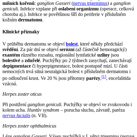
míšních kořenů
:
ganglion Gasseri
(
nervus trigeminus
) a
ganglion
geniculi.
Infekce vzplane při
oslabení organizmu
(operace, celková
choroba aj.). Infekce se povětšinou šíří do periferie v příslušném
kožním
dermatomu
.
Klinické příznaky
V průběhu dermatomu se objeví
bolest
, které někdy předchází
svědění
. Za pár dní se objeví
serózní
(až částečně hemoragický)
exantém
různého rozsahu, regionální lymfatické
uzliny
jsou
bolestivé
a
zduřelé
. Puchýřky po 2 týdnech zasychají, zanechávají
depigmentace
či hyperpigmentace, bolest postupně mizí. U části
nemocných trvá silná neuralgická bolest v příslušném dermatomu i
[
1
]
po odloučení krust. Ve 20 % jsou přítomny
parézy
,
, encefalitida
vzácná.
Herpes zoster oticus
Při postižení
ganglion geniculi
. Puchýřky se objeví ve zvukovodu i
kolem ucha.
Huntův syndrom
– porucha sluchu, závratě, paréza
nervus facialis
(n. VII).
Herpes zoster ophthalmicus
Léze
ganglion Gasseri
. Výsev puchýřků v I. větvi trigeminu (
nervus