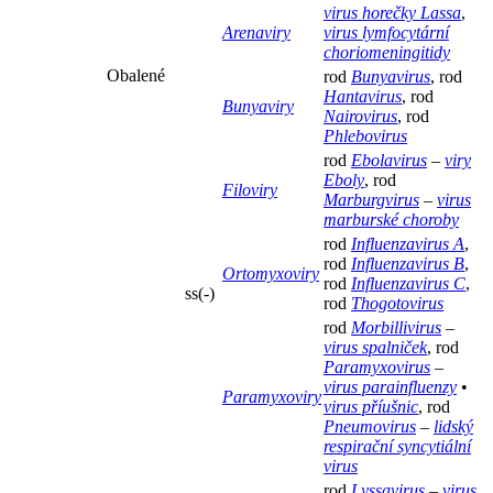
virus horečky Lassa
,
Arenaviry
virus lymfocytární
choriomeningitidy
Obalené
rod
Bunyavirus
, rod
Hantavirus
, rod
Bunyaviry
Nairovirus
, rod
Phlebovirus
rod
Ebolavirus
–
viry
Eboly
, rod
Filoviry
Marburgvirus
–
virus
marburské choroby
rod
Influenzavirus A
,
rod
Influenzavirus B
,
Ortomyxoviry
rod
Influenzavirus C
,
ss(-)
rod
Thogotovirus
rod
Morbillivirus
–
virus spalniček
, rod
Paramyxovirus
–
virus parainfluenzy
•
Paramyxoviry
virus příušnic
, rod
Pneumovirus
–
lidský
respirační syncytiální
virus
rod
Lyssavirus
–
virus