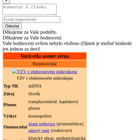
×
Odeslat
Děkujeme za Vaše podněty.
Děkujeme za Vaše hodnocení.
Vaše hodnocení ovšem nebylo vloženo (článek je možné hodnotit
jen jednou za den)!
Varicella zoster virus
Herpesviridae
VZV v elektronovém mikroskopu
Typ NK
dsDNA
Zdroj
člověk
transplacentárně, kapénkový
Přenos
přenos
Výskyt
kosmopolitní
plané neštovice
(primoinfekce),
Onemocnění
pásový opar
(reaktivace)
klinický obraz, epidemiologická