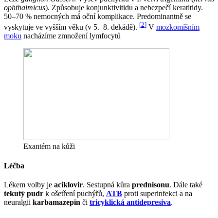
ophthalmicus
). Způsobuje konjunktivitidu a nebezpečí keratitidy.
50–70 % nemocných má oční komplikace. Predominantně se
[
2
]
vyskytuje ve vyšším věku (v 5.–8. dekádě).
V
mozkomíšním
moku
nacházíme zmnožení lymfocytů
Exantém na kůži
Léčba
Lékem volby je
aciklovir
. Sestupná kůra
prednisonu
. Dále také
tekutý pudr
k ošetření puchýřů,
ATB
proti superinfekci a na
neuralgii
karbamazepin
či
tricyklická antidepresiva
.