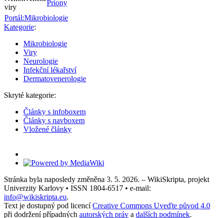
Priony
viry
Portál:Mikrobiologie
Kategorie
:
Mikrobiologie
Viry
Neurologie
Infekční lékařství
Dermatovenerologie
Skryté kategorie:
Články s infoboxem
Články s navboxem
Vložené články
Stránka byla naposledy změněna 3. 5. 2026. – WikiSkripta, projekt
Univerzity Karlovy • ISSN 1804-6517 • e-mail:
info@wikiskripta.eu
.
Text je dostupný pod licencí
Creative Commons Uveďte původ 4.0
při dodržení případných
autorských práv
a
dalších podmínek
.