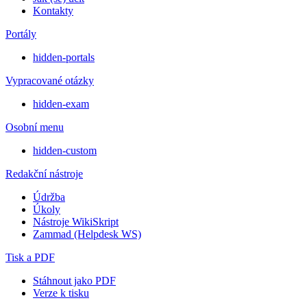
Kontakty
Portály
hidden-portals
Vypracované otázky
hidden-exam
Osobní menu
hidden-custom
Redakční nástroje
Údržba
Úkoly
Nástroje WikiSkript
Zammad (Helpdesk WS)
Tisk a PDF
Stáhnout jako PDF
Verze k tisku