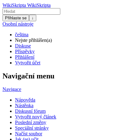
WikiSkripta
WikiSkripta
Přihlaste se
↓
Osobní nástroje
čeština
Nejste přihlášen(a)
Diskuse
Příspěvky
Přihlášení
Vytvořit účet
Navigační menu
Navigace
Nápověda
Nástěnka
Diskusní fórum
Vytvořit nový článek
Poslední změny
Speciální stránky
Načíst soubor
Jak (se) učit