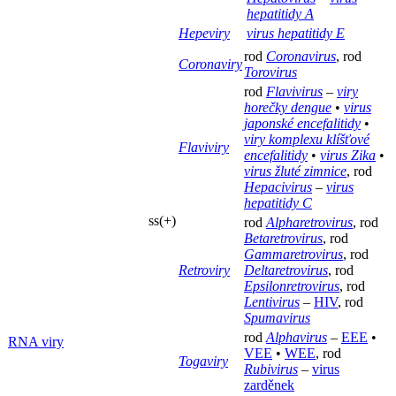
hepatitidy A
Hepeviry
virus hepatitidy E
rod
Coronavirus
, rod
Coronaviry
Torovirus
rod
Flavivirus
–
viry
horečky dengue
•
virus
japonské encefalitidy
•
viry komplexu klíšťové
Flaviviry
encefalitidy
•
virus Zika
•
virus žluté zimnice
, rod
Hepacivirus
–
virus
hepatitidy C
ss(+)
rod
Alpharetrovirus
, rod
Betaretrovirus
, rod
Gammaretrovirus
, rod
Retroviry
Deltaretrovirus
, rod
Epsilonretrovirus
, rod
Lentivirus
–
HIV
, rod
Spumavirus
rod
Alphavirus
–
EEE
•
RNA viry
VEE
•
WEE
, rod
Togaviry
Rubivirus
–
virus
zarděnek