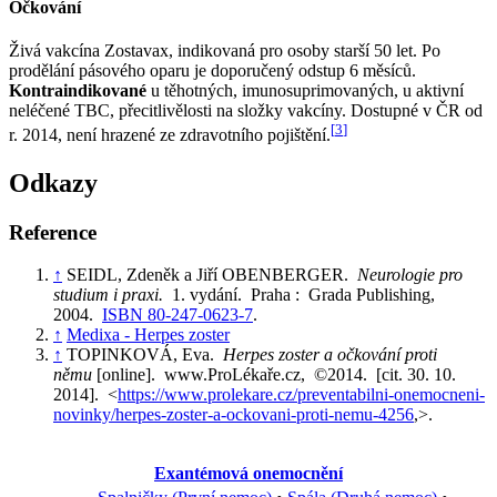
Očkování
Živá vakcína Zostavax, indikovaná pro osoby starší 50 let. Po
prodělání pásového oparu je doporučený odstup 6 měsíců.
Kontraindikované
u těhotných, imunosuprimovaných, u aktivní
neléčené TBC, přecitlivělosti na složky vakcíny. Dostupné v ČR od
[
3
]
r. 2014, není hrazené ze zdravotního pojištění.
Odkazy
Reference
↑
SEIDL, Zdeněk a Jiří OBENBERGER.
Neurologie pro
studium i praxi.
1. vydání. Praha : Grada Publishing,
2004.
ISBN 80-247-0623-7
.
↑
Medixa - Herpes zoster
↑
TOPINKOVÁ, Eva.
Herpes zoster a očkování proti
němu
[online]. www.ProLékaře.cz, ©2014. [cit. 30. 10.
2014]. <
https://www.prolekare.cz/preventabilni-onemocneni-
novinky/herpes-zoster-a-ockovani-proti-nemu-4256
,>.
Exantémová onemocnění