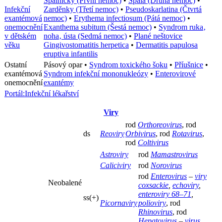
Spalničky (První nemoc)
•
Spála (Druhá nemoc)
•
Infekční
Zarděnky (Třetí nemoc)
•
Pseudoskarlatina (Čtvrtá
exantémová
nemoc)
•
Erythema infectiosum (Pátá nemoc)
•
onemocnění
Exanthema subitum (Šestá nemoc)
•
Syndrom ruka‚
v dětském
noha‚ ústa (Sedmá nemoc)
•
Plané neštovice
věku
Gingivostomatitis herpetica
•
Dermatitis papulosa
eruptiva infantilis
Ostatní
Pásový opar
•
Syndrom toxického šoku
•
Příušnice
•
exantémová
Syndrom infekční mononukleózy
•
Enterovirové
onemocnění
exantémy
Portál:Infekční lékařství
Viry
rod
Orthoreovirus
, rod
ds
Reoviry
Orbivirus
, rod
Rotavirus
,
rod
Coltivirus
Astroviry
rod
Mamastrovirus
Caliciviry
rod
Norovirus
rod
Enterovirus
–
viry
Neobalené
coxsackie
,
echoviry
,
enteroviry 68–71
,
ss(+)
Picornaviry
polioviry
, rod
Rhinovirus
, rod
Hepatovirus
–
virus