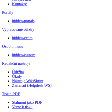
Kontakty
Portály
hidden-portals
Vypracované otázky
hidden-exam
Osobní menu
hidden-custom
Redakční nástroje
Údržba
Úkoly
Nástroje WikiSkript
Zammad (Helpdesk WS)
Tisk a PDF
Stáhnout jako PDF
Verze k tisku