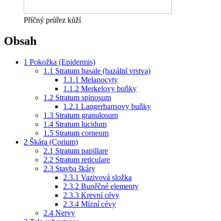
Příčný průřez kůží
Obsah
1
Pokožka (Epidermis)
1.1
Stratum basale (bazální vrstva)
1.1.1
Melanocyty
1.1.2
Merkelovy buňky
1.2
Stratum spinosum
1.2.1
Langerhansovy buňky
1.3
Stratum granulosum
1.4
Stratum lucidum
1.5
Stratum corneum
2
Škára (Corium)
2.1
Stratum papillare
2.2
Stratum reticulare
2.3
Stavba škáry
2.3.1
Vazivová složka
2.3.2
Buněčné elementy
2.3.3
Krevní cévy
2.3.4
Mízní cévy
2.4
Nervy