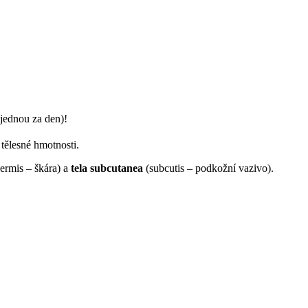
jednou za den)!
 tělesné hmotnosti.
ermis – škára) a
tela subcutanea
(subcutis – podkožní vazivo).