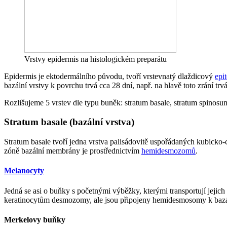
Vrstvy epidermis na histologickém preparátu
Epidermis je ektodermálního původu, tvoří vrstevnatý dlaždicový
epit
bazální vrstvy k povrchu trvá cca 28 dní, např. na hlavě toto zrání t
Rozlišujeme 5 vrstev dle typu buněk: stratum basale, stratum spinos
Stratum basale (bazální vrstva)
Stratum basale tvoří jedna vrstva palisádovitě uspořádaných kubicko
zóně bazální membrány je prostřednictvím
hemidesmozomů
.
Melanocyty
Jedná se asi o buňky s početnými výběžky, kterými transportují jeji
keratinocytům desmozomy, ale jsou připojeny hemidesmosomy k baz
Merkelovy buňky