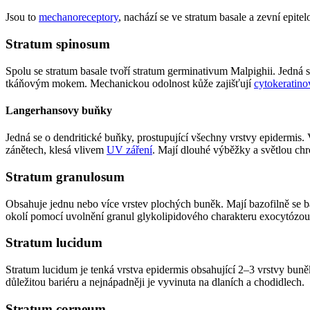
Jsou to
mechanoreceptory
, nachází se ve stratum basale a zevní epit
Stratum spinosum
Spolu se stratum basale tvoří stratum germinativum Malpighii. Jedn
tkáňovým mokem. Mechanickou odolnost kůže zajišťují
cytokeratino
Langerhansovy buňky
Jedná se o dendritické buňky, prostupující všechny vrstvy epidermis.
zánětech, klesá vlivem
UV záření
. Mají dlouhé výběžky a světlou ch
Stratum granulosum
Obsahuje jednu nebo více vrstev plochých buněk. Mají bazofilně se b
okolí pomocí uvolnění granul glykolipidového charakteru exocytózou
Stratum lucidum
Stratum lucidum je tenká vrstva epidermis obsahující 2–3 vrstvy buně
důležitou bariéru a nejnápadněji je vyvinuta na dlaních a chodidlech.
Stratum corneum