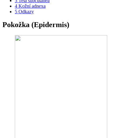
3
Tela subcutanea
4
Kožní adnexa
5
Odkazy
Pokožka (Epidermis)