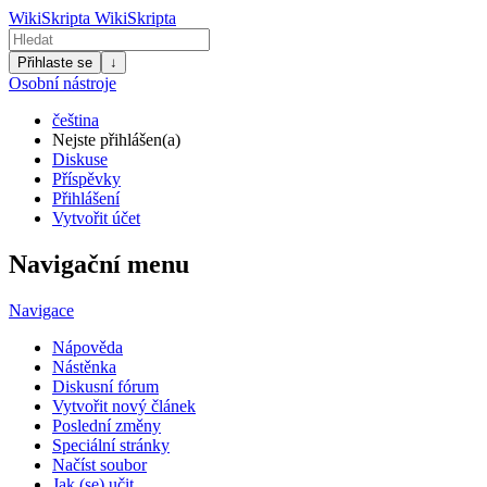
WikiSkripta
WikiSkripta
Přihlaste se
↓
Osobní nástroje
čeština
Nejste přihlášen(a)
Diskuse
Příspěvky
Přihlášení
Vytvořit účet
Navigační menu
Navigace
Nápověda
Nástěnka
Diskusní fórum
Vytvořit nový článek
Poslední změny
Speciální stránky
Načíst soubor
Jak (se) učit