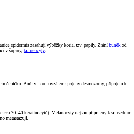
nice epidermis zasahují výběžky koria, tzv. papily. Zrání
buněk
od
ací v šupiny,
korneocyty
.
ádrem čepičku. Buňky jsou navzájem spojeny desmozomy, připojení k
uje cca 30–40 keratinocytů). Melanocyty nejsou připojeny k sousedním
dno metastazují.