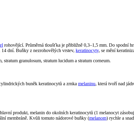
el
rohovějící. Průměrná tloušťka je přibližně 0,3–1,5 mm. Do spodní hra
rvá 14 dní. Buňky z nezrohovělých vrstev,
keratinocyty
, se mění keratiniz
um, stratum granulosum, stratum lucidum a stratum corneum.
-cylindrických buněk keratinocytů a zrnka
melaninu
, která tvoří nad j
ch hlavní produkt, melanin do okolních keratinocytů (1 melanocyt zásob
ální membráně. Kvůli tomuto nádorové buňky (
melanom
) rychle a sna