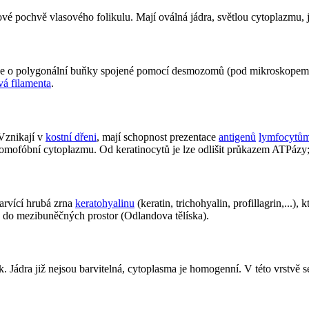
elové pochvě vlasového folikulu. Mají oválná jádra, světlou cytoplazmu
á se o polygonální buňky spojené pomocí desmozomů (pod mikroskopem v
vá filamenta
.
 Vznikají v
kostní dřeni
, mají schopnost prezentace
antigenů
lymfocytů
romofóbní cytoplazmu. Od keratinocytů je lze odlišit průkazem ATPázy;
arvící hrubá zrna
keratohyalinu
(keratin, trichohyalin, profillagrin,...
 do mezibuněčných prostor (Odlandova tělíska).
k. Jádra již nejsou barvitelná, cytoplasma je homogenní. V této vrstvě