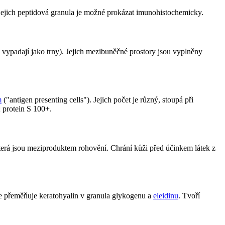
, jejich peptidová granula je možné prokázat imunohistochemicky.
ypadají jako trny). Jejich mezibuněčné prostory jsou vyplněny
m
("antigen presenting cells"). Jejich počet je různý, stoupá při
 protein S 100+.
), která jsou meziproduktem rohovění. Chrání kůži před účinkem látek z
 se přeměňuje keratohyalin v granula glykogenu a
eleidinu
. Tvoří