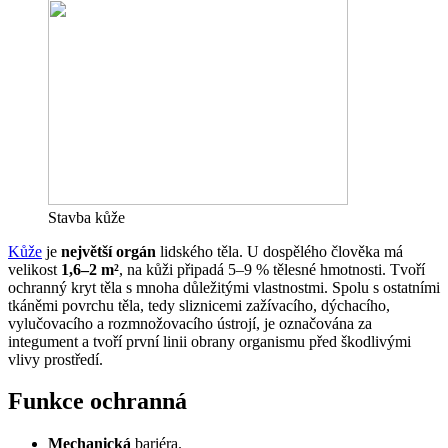
Stavba kůže
Kůže
je
největší orgán
lidského těla. U dospělého člověka má
velikost
1,6–2 m²
, na kůži připadá 5–9 % tělesné hmotnosti. Tvoří
ochranný kryt těla s mnoha důležitými vlastnostmi. Spolu s ostatními
tkáněmi povrchu těla, tedy sliznicemi zažívacího, dýchacího,
vylučovacího a rozmnožovacího ústrojí, je označována za
integument a tvoří první linii obrany organismu před škodlivými
vlivy prostředí.
Funkce ochranná
Mechanická
bariéra.