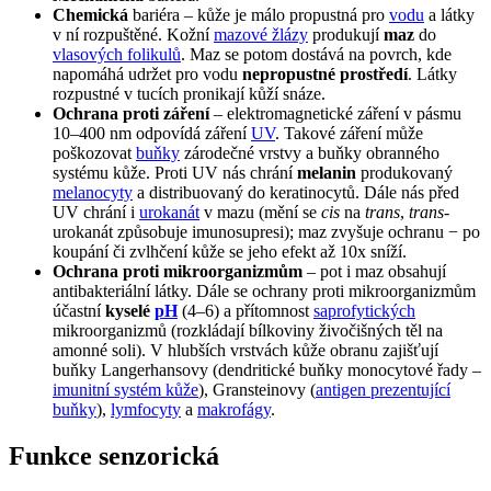
Chemická
bariéra – kůže je málo propustná pro
vodu
a látky
v ní rozpuštěné. Kožní
mazové žlázy
produkují
maz
do
vlasových folikulů
. Maz se potom dostává na povrch, kde
napomáhá udržet pro vodu
nepropustné prostředí
. Látky
rozpustné v tucích pronikají kůží snáze.
Ochrana proti záření
– elektromagnetické záření v pásmu
10–400 nm odpovídá záření
UV
. Takové záření může
poškozovat
buňky
zárodečné vrstvy a buňky obranného
systému kůže. Proti UV nás chrání
melanin
produkovaný
melanocyty
a distribuovaný do keratinocytů. Dále nás před
UV chrání i
urokanát
v mazu (mění se
cis
na
trans
,
trans
-
urokanát způsobuje imunosupresi); maz zvyšuje ochranu − po
koupání či zvlhčení kůže se jeho efekt až 10x sníží.
Ochrana proti mikroorganizmům
– pot i maz obsahují
antibakteriální látky. Dále se ochrany proti mikroorganizmům
účastní
kyselé
pH
(4–6) a přítomnost
saprofytických
mikroorganizmů (rozkládají bílkoviny živočišných těl na
amonné soli). V hlubších vrstvách kůže obranu zajišťují
buňky Langerhansovy (dendritické buňky monocytové řady –
imunitní systém kůže
), Gransteinovy (
antigen prezentující
buňky
),
lymfocyty
a
makrofágy
.
Funkce senzorická