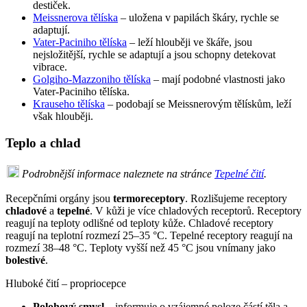
destiček.
Meissnerova tělíska
– uložena v papilách škáry, rychle se
adaptují.
Vater-Paciniho tělíska
– leží hlouběji ve škáře, jsou
nejsložitější, rychle se adaptují a jsou schopny detekovat
vibrace.
Golgiho-Mazzoniho tělíska
– mají podobné vlastnosti jako
Vater-Paciniho tělíska.
Krauseho tělíska
– podobají se Meissnerovým tělískům, leží
však hlouběji.
Teplo a chlad
Podrobnější informace naleznete na stránce
Tepelné čití
.
Recepčními orgány jsou
termoreceptory
. Rozlišujeme receptory
chladové
a
tepelné
. V kůži je více chladových receptorů. Receptory
reagují na teploty odlišné od teploty kůže. Chladové receptory
reagují na teplotní rozmezí 25–35 °C. Tepelné receptory reagují na
rozmezí 38–48 °C. Teploty vyšší než 45 °C jsou vnímany jako
bolestivé
.
Hluboké čití – propriocepce
Polohový smysl
– informuje o vzájemné poloze částí těla a