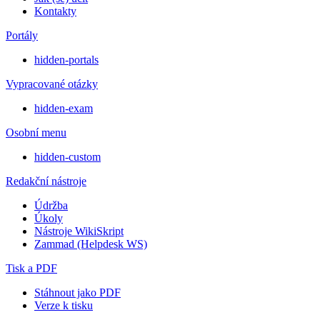
Kontakty
Portály
hidden-portals
Vypracované otázky
hidden-exam
Osobní menu
hidden-custom
Redakční nástroje
Údržba
Úkoly
Nástroje WikiSkript
Zammad (Helpdesk WS)
Tisk a PDF
Stáhnout jako PDF
Verze k tisku