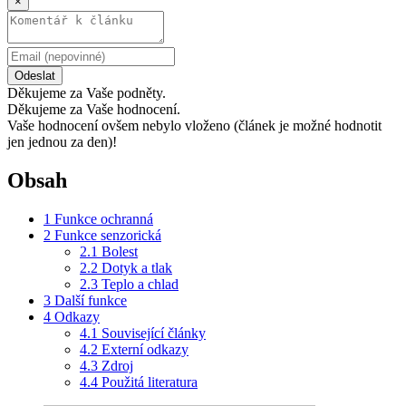
×
Odeslat
Děkujeme za Vaše podněty.
Děkujeme za Vaše hodnocení.
Vaše hodnocení ovšem nebylo vloženo (článek je možné hodnotit
jen jednou za den)!
Obsah
1
Funkce ochranná
2
Funkce senzorická
2.1
Bolest
2.2
Dotyk a tlak
2.3
Teplo a chlad
3
Další funkce
4
Odkazy
4.1
Související články
4.2
Externí odkazy
4.3
Zdroj
4.4
Použitá literatura