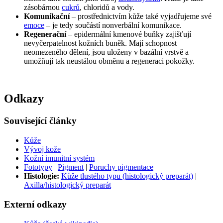
zásobárnou
cukrů
, chloridů a vody.
Komunikační
– prostřednictvím kůže také vyjadřujeme své
emoce
– je tedy součástí nonverbální komunikace.
Regenerační
– epidermální kmenové buňky zajišťují
nevyčerpatelnost kožních buněk. Mají schopnost
neomezeného dělení, jsou uloženy v bazální vrstvě a
umožňují tak neustálou obměnu a regeneraci pokožky.
Odkazy
Související články
Kůže
Vývoj kože
Kožní imunitní systém
Fototypy
|
Pigment
|
Poruchy pigmentace
Histologie:
Kůže tlustého typu (histologický preparát)
|
Axilla/histologický preparát
Externí odkazy