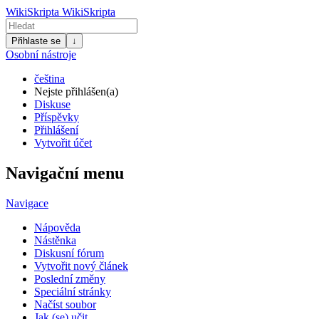
WikiSkripta
WikiSkripta
Přihlaste se
↓
Osobní nástroje
čeština
Nejste přihlášen(a)
Diskuse
Příspěvky
Přihlášení
Vytvořit účet
Navigační menu
Navigace
Nápověda
Nástěnka
Diskusní fórum
Vytvořit nový článek
Poslední změny
Speciální stránky
Načíst soubor
Jak (se) učit