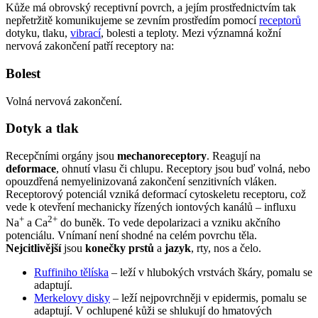
Kůže má obrovský receptivní povrch, a jejím prostřednictvím tak
nepřetržitě komunikujeme se zevním prostředím pomocí
receptorů
dotyku, tlaku,
vibrací
, bolesti a teploty. Mezi významná kožní
nervová zakončení patří receptory na:
Bolest
Volná nervová zakončení.
Dotyk a tlak
Recepčními orgány jsou
mechanoreceptory
. Reagují na
deformace
, ohnutí vlasu či chlupu. Receptory jsou buď volná, nebo
opouzdřená nemyelinizovaná zakončení senzitivních vláken.
Receptorový potenciál vzniká deformací cytoskeletu receptoru, což
vede k otevření mechanicky řízených iontových kanálů – influxu
+
2+
Na
a Ca
do buněk. To vede depolarizaci a vzniku akčního
potenciálu. Vnímaní není shodné na celém povrchu těla.
Nejcitlivější
jsou
konečky prstů
a
jazyk
, rty, nos a čelo.
Ruffiniho tělíska
– leží v hlubokých vrstvách škáry, pomalu se
adaptují.
Merkelovy disky
– leží nejpovrchněji v epidermis, pomalu se
adaptují. V ochlupené kůži se shlukují do hmatových