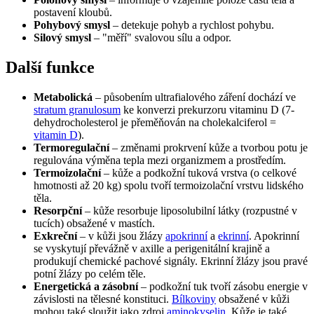
postavení kloubů.
Pohybový smysl
– detekuje pohyb a rychlost pohybu.
Silový smysl
– "měří" svalovou sílu a odpor.
Další funkce
Metabolická
– působením ultrafialového záření dochází ve
stratum granulosum
ke konverzi prekurzoru vitaminu D (7-
dehydrocholesterol je přeměňován na cholekalciferol =
vitamin D
).
Termoregulační
– změnami prokrvení kůže a tvorbou potu je
regulována výměna tepla mezi organizmem a prostředím.
Termoizolační
– kůže a podkožní tuková vrstva (o celkové
hmotnosti až 20 kg) spolu tvoří termoizolační vrstvu lidského
těla.
Resorpční
– kůže resorbuje liposolubilní látky (rozpustné v
tucích) obsažené v mastích.
Exkreční
– v kůži jsou žlázy
apokrinní
a
ekrinní
. Apokrinní
se vyskytují převážně v axille a perigenitální krajině a
produkují chemické pachové signály. Ekrinní žlázy jsou pravé
potní žlázy po celém těle.
Energetická a zásobní
– podkožní tuk tvoří zásobu energie v
závislosti na tělesné konstituci.
Bílkoviny
obsažené v kůži
mohou také sloužit jako zdroj
aminokyselin
. Kůže je také