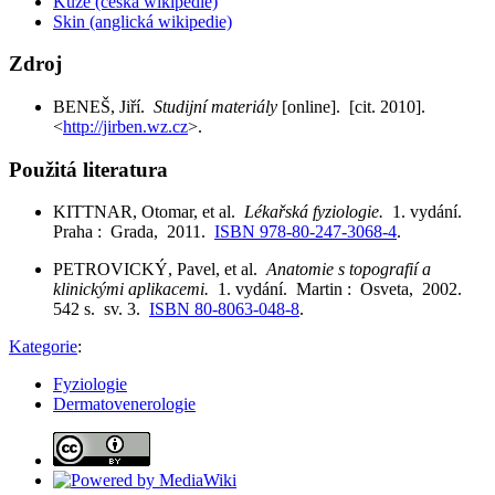
Kůže (česká wikipedie)
Skin (anglická wikipedie)
Zdroj
BENEŠ, Jiří.
Studijní materiály
[online]. [cit. 2010].
<
http://jirben.wz.cz
>.
Použitá literatura
KITTNAR, Otomar, et al.
Lékařská fyziologie.
1. vydání.
Praha : Grada, 2011.
ISBN 978-80-247-3068-4
.
PETROVICKÝ, Pavel, et al.
Anatomie s topografií a
klinickými aplikacemi.
1. vydání. Martin : Osveta, 2002.
542 s. sv. 3.
ISBN 80-8063-048-8
.
Kategorie
:
Fyziologie
Dermatovenerologie