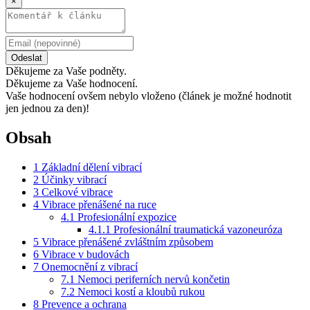
×
Odeslat
Děkujeme za Vaše podněty.
Děkujeme za Vaše hodnocení.
Vaše hodnocení ovšem nebylo vloženo (článek je možné hodnotit
jen jednou za den)!
Obsah
1
Základní dělení vibrací
2
Účinky vibrací
3
Celkové vibrace
4
Vibrace přenášené na ruce
4.1
Profesionální expozice
4.1.1
Profesionální traumatická vazoneuróza
5
Vibrace přenášené zvláštním způsobem
6
Vibrace v budovách
7
Onemocnění z vibrací
7.1
Nemoci periferních nervů končetin
7.2
Nemoci kostí a kloubů rukou
8
Prevence a ochrana