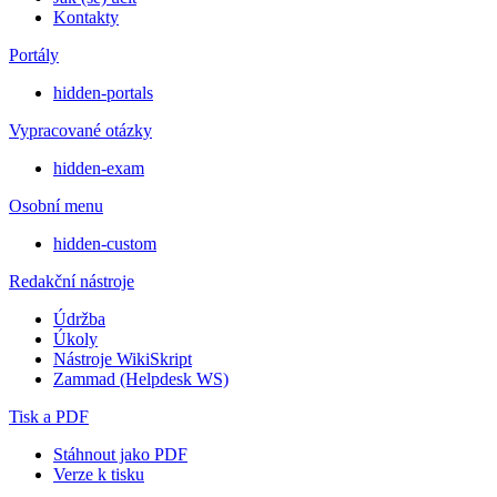
Kontakty
Portály
hidden-portals
Vypracované otázky
hidden-exam
Osobní menu
hidden-custom
Redakční nástroje
Údržba
Úkoly
Nástroje WikiSkript
Zammad (Helpdesk WS)
Tisk a PDF
Stáhnout jako PDF
Verze k tisku