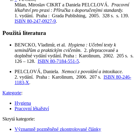
Milan, Miroslav CIKRT a Daniela PELCLOVÁ.
Pracovní
lékařství pro praxi : Příručka s doporučenými standardy.
1. vydání. Praha : Grada Publishing, 2005. 328 s. s. 139.
ISBN 80-247-0927-9
.
Použitá literatura
BENCKO, Vladimír, et al.
Hygiena : Učební texty k
seminářům a praktickým cvičením.
2. přepracované a
doplněné vydání vydání. Praha : Karolinum, 2002. 205 s. s.
126 – 128.
ISBN 80-7184-551-5
.
PELCLOVÁ, Daniela.
Nemoci z povolání a intoxikace.
2. vydání. Praha : Karolinum, 2006. 207 s.
ISBN 80-246-
1183-X
.
Kategorie
:
Hygiena
Pracovní lékařství
Skrytá kategorie:
Významně pozměněné zkontrolované články