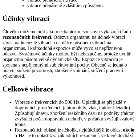
vibrace přenášené zvláštním způsobem.
Účinky vibrací
Člověka můžeme brát jako mechanickou soustavu vykazující řadu
rezonančních frekvencí
. Odezva organizmu na účinek vibrací
závisí na intenzitě vibrací a na délce působení vibrací na
organizmus. I krátkodobá expozice může vyvolat nepříznivou
odezvu. Systémové účinky mohou být nebezpečné, protože uvnitř
organizmu působí velké dynamické síly. Expozice vibracím je
spojena s nepříjemnými subjektivními pocity. Obecně se jedná o
únavu, snížení pozornosti, zhoršené vnímání, snížení pracovní
výkonnosti.
Celkové vibrace
Vibrace o frekvencích do 500 Hz. Uplatňují se při jízdě v
dopravních prostředcích (automobily, vlak, traktor i letadlo).
Způsobují únavu, zhoršení reakčního času na podněty (faktor
zvyšující počet dopravních nehod), v počátku zvyšují svalový
tonus.
Rezonančních oblastí je několik, nejdůležitější je oblast
okolo
5 Hz
. Je to oblast tzv. základních rezonancí, ve které dochází