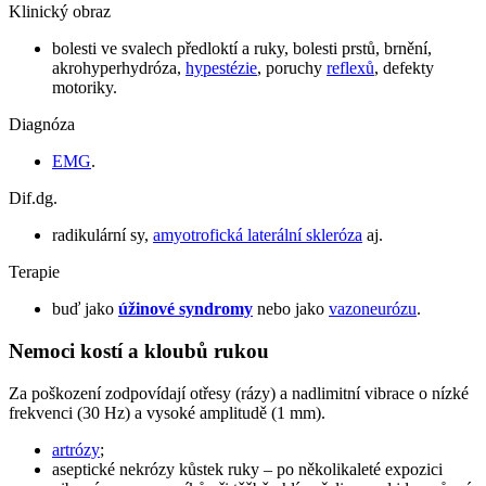
Klinický obraz
bolesti ve svalech předloktí a ruky, bolesti prstů, brnění,
akrohyperhydróza,
hypestézie
, poruchy
reflexů
, defekty
motoriky.
Diagnóza
EMG
.
Dif.dg.
radikulární sy,
amyotrofická laterální skleróza
aj.
Terapie
buď jako
úžinové syndromy
nebo jako
vazoneurózu
.
Nemoci kostí a kloubů rukou
Za poškození zodpovídají otřesy (rázy) a nadlimitní vibrace o nízké
frekvenci (30 Hz) a vysoké amplitudě (1 mm).
artrózy
;
aseptické nekrózy kůstek ruky – po několikaleté expozici