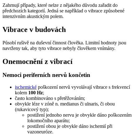
Zahrnují případy, které nelze z nějakého důvodu zařadit do
předchozích kategorií. Jedná se například o vibrace způsobené
intenzivním akustickým polem.
Vibrace v budovách
Působí rušivě na duševní činnost člověka. Limitní hodnoty jsou
navrženy tak, aby tyto vibrace nebyly člověkem vnímány.
Onemocnění z vibrací
Nemoci periferních nervů končetin
ischemické
poškození nervů vyvolávají vibrace s frekvencí
kolem
100 Hz
;
často kombinováno s přetěžováním;
obvykle léze v zóně n. medianus či ulnaris, či obou
(rukavicový typ);
postižení jednoho nervu je obvykle dáno poškozením
lokomočního aparátu;
postižení obou je obvykle dáno ischemií při
vazoneuróze.