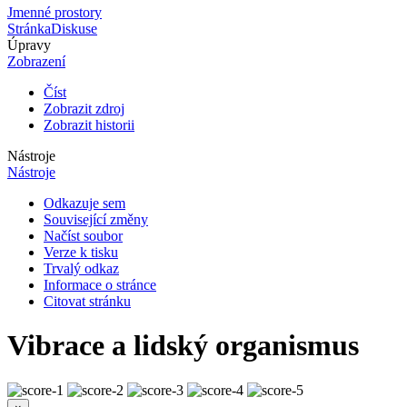
Jmenné prostory
Stránka
Diskuse
Úpravy
Zobrazení
Číst
Zobrazit zdroj
Zobrazit historii
Nástroje
Nástroje
Odkazuje sem
Související změny
Načíst soubor
Verze k tisku
Trvalý odkaz
Informace o stránce
Citovat stránku
Vibrace a lidský organismus