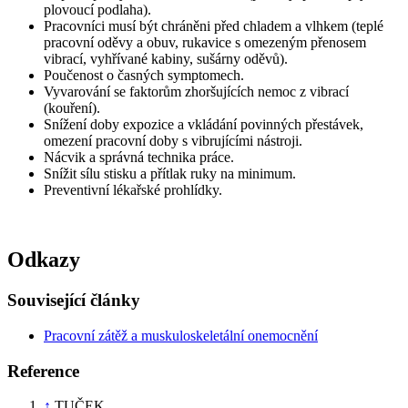
plovoucí podlaha).
Pracovníci musí být chráněni před chladem a vlhkem (teplé
pracovní oděvy a obuv, rukavice s omezeným přenosem
vibrací, vyhřívané kabiny, sušárny oděvů).
Poučenost o časných symptomech.
Vyvarování se faktorům zhoršujících nemoc z vibrací
(kouření).
Snížení doby expozice a vkládání povinných přestávek,
omezení pracovní doby s vibrujícími nástroji.
Nácvik a správná technika práce.
Snížit sílu stisku a přítlak ruky na minimum.
Preventivní lékařské prohlídky.
Odkazy
Související články
Pracovní zátěž a muskuloskeletální onemocnění
Reference
↑
TUČEK,