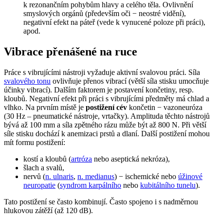
k rezonančním pohybům hlavy a celého těla. Ovlivnění
smyslových orgánů (především oči − neostré vidění),
negativní efekt na páteř (vede k vynucené poloze při práci),
apod.
Vibrace přenášené na ruce
Práce s vibrujícími nástroji vyžaduje aktivní svalovou práci. Síla
svalového tonu
ovlivňuje přenos vibrací (větší síla stisku umocňuje
účinky vibrací). Dalším faktorem je postavení končetiny, resp.
kloubů. Negativní efekt při práci s vibrujícími předměty má chlad a
vlhko. Na prvním místě je
postižení cév
končetin − vazoneuróza
(30 Hz – pneumatické nástroje, vrtačky). Amplituda těchto nástrojů
bývá až 100 mm a síla zpětného rázu může být až 800 N. Při větší
síle stisku dochází k anemizaci prstů a dlaní. Další postižení mohou
mít formu postižení:
kostí a kloubů (
artróza
nebo aseptická nekróza),
šlach a svalů,
nervů (
n. ulnaris
,
n. medianus
) − ischemické nebo
úžinové
neuropatie
(
syndrom karpálního
nebo
kubitálního tunelu
).
Tato postižení se často kombinují. Často spojeno i s nadměrnou
hlukovou zátěží (až 120 dB).