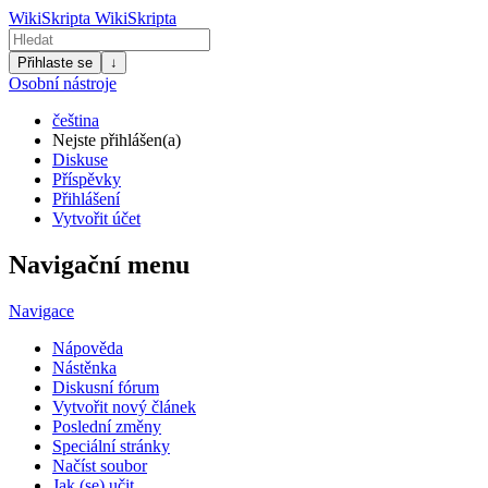
WikiSkripta
WikiSkripta
Přihlaste se
↓
Osobní nástroje
čeština
Nejste přihlášen(a)
Diskuse
Příspěvky
Přihlášení
Vytvořit účet
Navigační menu
Navigace
Nápověda
Nástěnka
Diskusní fórum
Vytvořit nový článek
Poslední změny
Speciální stránky
Načíst soubor
Jak (se) učit