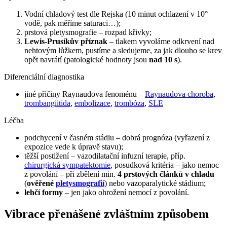
Vodní chladový test dle Rejska (10 minut ochlazení v 10°
vodě, pak měříme saturaci…);
prstová pletysmografie – rozpad křivky;
Lewis-Prusíkův příznak
– tlakem vyvoláme odkrvení nad
nehtovým lůžkem, pustíme a sledujeme, za jak dlouho se krev
opět navrátí (patologické hodnoty jsou
nad 10 s
).
Diferenciální diagnostika
jiné příčiny Raynaudova fenoménu –
Raynaudova choroba
,
trombangiitida
,
embolizace
,
trombóza
,
SLE
Léčba
podchycení v časném stádiu – dobrá prognóza (vyřazení z
expozice vede k úpravě stavu);
těžší postižení – vazodilatační infuzní terapie, příp.
chirurgická sympatektomie
, posudková kritéria – jako nemoc
z povolání – při zbělení min.
4 prstových článků v chladu
(
ověřené
pletysmografií
) nebo vazoparalytické stádium;
lehčí formy
– jen jako ohrožení nemocí z povolání.
Vibrace přenášené zvláštním způsobem