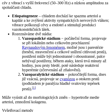
cév z vibrací s vyšší frekvencí (50–300 Hz) a nízkou amplitudou za
spoluúčasti chladu.
Etiopatogeneze
– chladem dochází ke spazmu arteriol a
kapilár a ke zvýšení aktivity sympatických nervových vláken;
vibrace poškozují cévy a endotel a stimulují produkci
vazokonstrikčních látek.
Rozeznáváme dvě stádia:
Vazospastické stádium
− počáteční forma, projevuje
se při lokálním nebo celkovém prochlazení
Raynaudovým fenoménem
, možné jsou i parestézie
(brnění, mravenčení a celkové snížení citlivosti prstů),
postižení může být jednostranné i oboustranné, palce
nebývají postiženy, během ataky, která trvá minuty až
hodiny, jsou prsty bledé, poté následuje reaktivní
hyperémie (zčervenání až zfialovění).
Vazoparalytické stádium
− pokročilejší forma, dnes
již vzácná, projevuje se
cyanózou
a otokem prstů
(podkladem je paralýza hladké svaloviny tepének
[
1
]
prstů).
Může vyústit až do morfologických změn – hypertrofie medie
arteriol, zmnožení kolagenu.
Vyšetřovací metody