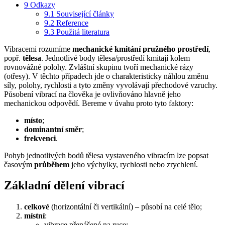
9
Odkazy
9.1
Související články
9.2
Reference
9.3
Použitá literatura
Vibracemi rozumíme
mechanické kmitání pružného prostředí
,
popř.
tělesa
. Jednotlivé body tělesa/prostředí kmitají kolem
rovnovážné polohy. Zvláštní skupinu tvoří mechanické rázy
(otřesy). V těchto případech jde o charakteristicky náhlou změnu
síly, polohy, rychlosti a tyto změny vyvolávají přechodové vzruchy.
Působení vibrací na člověka je ovlivňováno hlavně jeho
mechanickou odpovědí. Bereme v úvahu proto tyto faktory:
místo
;
dominantní směr
;
frekvenci
.
Pohyb jednotlivých bodů tělesa vystaveného vibracím lze popsat
časovým
průběhem
jeho výchylky, rychlosti nebo zrychlení.
Základní dělení vibrací
celkové
(horizontální či vertikální) – působí na celé tělo;
místní
:
vibrace přenášené na ruce;