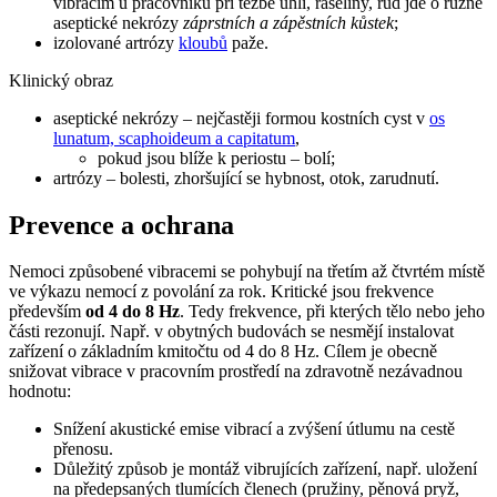
vibracím u pracovníků při těžbě uhlí, rašeliny, rud jde o různé
aseptické nekrózy
záprstních a zápěstních kůstek
;
izolované artrózy
kloubů
paže.
Klinický obraz
aseptické nekrózy – nejčastěji formou kostních cyst v
os
lunatum, scaphoideum a capitatum
,
pokud jsou blíže k periostu – bolí;
artrózy – bolesti, zhoršující se hybnost, otok, zarudnutí.
Prevence a ochrana
Nemoci způsobené vibracemi se pohybují na třetím až čtvrtém místě
ve výkazu nemocí z povolání za rok. Kritické jsou frekvence
především
od 4 do 8 Hz
. Tedy frekvence, při kterých tělo nebo jeho
části rezonují. Např. v obytných budovách se nesmějí instalovat
zařízení o základním kmitočtu od 4 do 8 Hz. Cílem je obecně
snižovat vibrace v pracovním prostředí na zdravotně nezávadnou
hodnotu:
Snížení akustické emise vibrací a zvýšení útlumu na cestě
přenosu.
Důležitý způsob je montáž vibrujících zařízení, např. uložení
na předepsaných tlumících členech (pružiny, pěnová pryž,