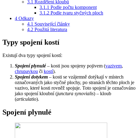
3.1
Rozdělení kloubů
3.1.1
Podle počtu komponent
3.1.2
Podle tvaru styčných ploch
4
Odkazy
4.1
Související články
4.2
Použitá literatura
Typy spojení kostí
Existují dva typy spojení kostí:
Spojení plynulé
– kosti jsou spojeny pojivem (
vazivem
,
chrupavkou
či
kostí
).
Spojení dotykem
– kosti se vzájemně dotýkají v místech
označovaných jako styčné plochy, po stranách těchto ploch je
vazivo, které kosti rovněž spojuje. Toto spojení je označováno
jako spojení kloubní (
junctura synovialis
) – kloub
(
articulatio
).
Spojení plynulé