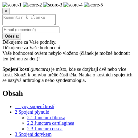
×
Odeslat
Děkujeme za Vaše podněty.
Děkujeme za Vaše hodnocení.
Vaše hodnocení ovšem nebylo vloženo (článek je možné hodnotit
jen jednou za den)!
Spojení kostí
(junctura)
je místo, kde se dotýkají dvě nebo více
kostí. Slouží k pohybu určité části těla. Nauka o kostních spojeních
se nazývá arthrologia nebo syndesmologia.
Obsah
1
Typy spojení kostí
2
Spojení plynulé
2.1
Junctura fibrosa
2.2
Junctura cartilaginea
2.3
Junctura ossea
3
Spojení dotykem