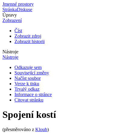
Jmenné prostory
Stránka
Diskuse
Úpravy
Zobrazení
Číst
Zobrazit zdroj
Zobrazit historii
Nástroje
Nástroje
Odkazuje sem
Související změny
Načíst soubor
Verze k tisku
Trvalý odkaz
Informace o stránce
Citovat stránku
Spojení kostí
(přesměrováno z
Kloub
)