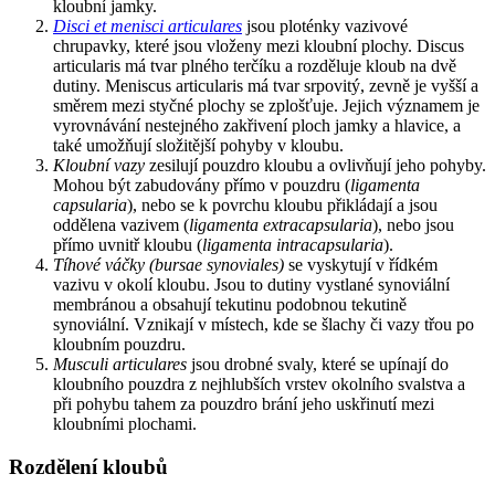
kloubní jamky.
Disci et menisci articulares
jsou ploténky vazivové
chrupavky, které jsou vloženy mezi kloubní plochy. Discus
articularis má tvar plného terčíku a rozděluje kloub na dvě
dutiny. Meniscus articularis má tvar srpovitý, zevně je vyšší a
směrem mezi styčné plochy se zplošťuje. Jejich významem je
vyrovnávání nestejného zakřivení ploch jamky a hlavice, a
také umožňují složitější pohyby v kloubu.
Kloubní vazy
zesilují pouzdro kloubu a ovlivňují jeho pohyby.
Mohou být zabudovány přímo v pouzdru (
ligamenta
capsularia
), nebo se k povrchu kloubu přikládají a jsou
oddělena vazivem (
ligamenta extracapsularia
), nebo jsou
přímo uvnitř kloubu (
ligamenta intracapsularia
).
Tíhové váčky (bursae synoviales)
se vyskytují v řídkém
vazivu v okolí kloubu. Jsou to dutiny vystlané synoviální
membránou a obsahují tekutinu podobnou tekutině
synoviální. Vznikají v místech, kde se šlachy či vazy třou po
kloubním pouzdru.
Musculi articulares
jsou drobné svaly, které se upínají do
kloubního pouzdra z nejhlubších vrstev okolního svalstva a
při pohybu tahem za pouzdro brání jeho uskřinutí mezi
kloubními plochami.
Rozdělení kloubů