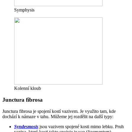
Symphysis
Kolenní kloub
Junctura fibrosa
Junctura fibrosa je spojení kostí vazivem. Je využito tam, kde
dochází k námaze v tahu. Můžeme jej rozdělit na další typy:
Syndesmosis
jsou vazivem spojené kosti mimo lebku. Pruh
vaziva, který kosti takto spojuje je vaz (
ligamentum
).