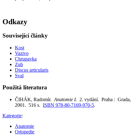
Odkazy
Související články
Kost
Vazivo
Chrupavka
Zub
Discus articularis
Sval
Použitá literatura
ČIHÁK, Radomír.
Anatomie I.
2. vydání. Praha : Grada,
2001. 516 s.
ISBN 978-80-7169-970-5
.
Kategorie
:
Anatomie
Ortopedie