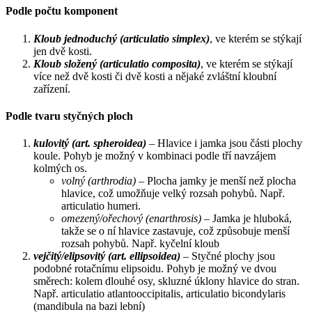
Podle počtu komponent
Kloub jednoduchý (articulatio simplex)
, ve kterém se stýkají
jen dvě kosti.
Kloub složený (articulatio composita)
, ve kterém se stýkají
více než dvě kosti či dvě kosti a nějaké zvláštní kloubní
zařízení.
Podle tvaru styčných ploch
kulovitý (art. spheroidea)
– Hlavice i jamka jsou části plochy
koule. Pohyb je možný v kombinaci podle tří navzájem
kolmých os.
volný (arthrodia)
– Plocha jamky je menší než plocha
hlavice, což umožňuje velký rozsah pohybů. Např.
articulatio humeri.
omezený/ořechový (enarthrosis)
– Jamka je hluboká,
takže se o ní hlavice zastavuje, což způsobuje menší
rozsah pohybů. Např. kyčelní kloub
vejčitý/elipsovitý (art. ellipsoidea)
– Styčné plochy jsou
podobné rotačnímu elipsoidu. Pohyb je možný ve dvou
směrech: kolem dlouhé osy, skluzné úklony hlavice do stran.
Např. articulatio atlantooccipitalis, articulatio bicondylaris
(mandibula na bazi lební)