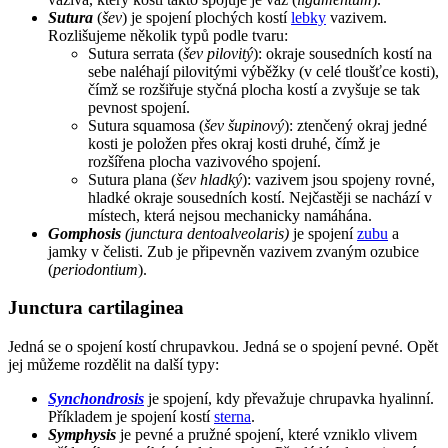
Sutura
(
šev
) je spojení plochých kostí
lebky
vazivem.
Rozlišujeme několik typů podle tvaru:
Sutura serrata (
šev pilovitý
): okraje sousedních kostí na
sebe naléhají pilovitými výběžky (v celé tloušťce kosti),
čímž se rozšiřuje styčná plocha kostí a zvyšuje se tak
pevnost spojení.
Sutura squamosa (
šev šupinový
): ztenčený okraj jedné
kosti je položen přes okraj kosti druhé, čímž je
rozšířena plocha vazivového spojení.
Sutura plana (
šev hladký
): vazivem jsou spojeny rovné,
hladké okraje sousedních kostí. Nejčastěji se nachází v
místech, která nejsou mechanicky namáhána.
Gomphosis
(junctura dentoalveolaris)
je spojení
zubu
a
jamky v čelisti. Zub je připevněn vazivem zvaným ozubice
(
periodontium
).
Junctura cartilaginea
Jedná se o spojení kostí chrupavkou. Jedná se o spojení pevné. Opět
jej můžeme rozdělit na další typy:
Synchondrosis
je spojení, kdy převažuje chrupavka hyalinní.
Příkladem je spojení kostí
sterna
.
Symphysis
je pevné a pružné spojení, které vzniklo vlivem