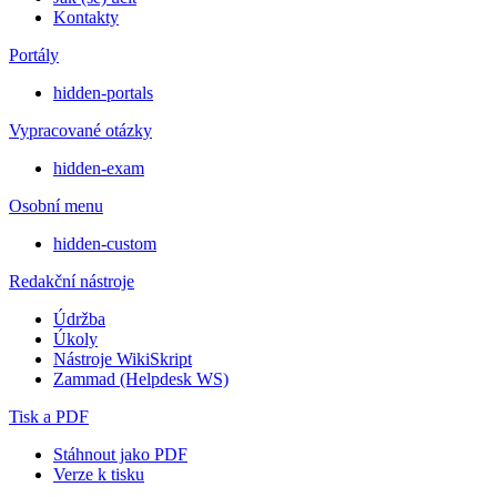
Kontakty
Portály
hidden-portals
Vypracované otázky
hidden-exam
Osobní menu
hidden-custom
Redakční nástroje
Údržba
Úkoly
Nástroje WikiSkript
Zammad (Helpdesk WS)
Tisk a PDF
Stáhnout jako PDF
Verze k tisku