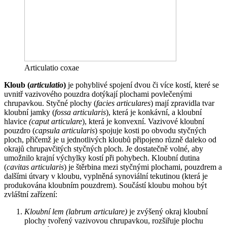
Articulatio coxae
Kloub (
articulatio
)
je pohyblivé spojení dvou či více kostí, které se
uvnitř vazivového pouzdra dotýkají plochami povlečenými
chrupavkou. Styčné plochy (
facies articulares
) mají zpravidla tvar
kloubní jamky (
fossa articularis
), která je konkávní, a kloubní
hlavice
(caput articulare
), která je konvexní. Vazivové kloubní
pouzdro (
capsula articularis
) spojuje kosti po obvodu styčných
ploch, přičemž je u jednotlivých kloubů připojeno různě daleko od
okrajů chrupavčitých styčných ploch. Je dostatečně volné, aby
umožnilo krajní výchylky kostí při pohybech. Kloubní dutina
(
cavitas articularis
) je štěrbina mezi styčnými plochami, pouzdrem a
dalšími útvary v kloubu, vyplněná synoviální tekutinou (která je
produkována kloubním pouzdrem). Součástí kloubu mohou být
zvláštní zařízení:
Kloubní lem (labrum articulare)
je zvýšený okraj kloubní
plochy tvořený vazivovou chrupavkou, rozšiřuje plochu