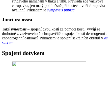
střídavého namáhání v tlaku a tahu. Převládá zde vazivová
chrupavka, jen malý podíl těsně při kostech tvoří chrupavka
hyalinní. Příkladem je
symphysis pubica
.
Junctura ossea
Také
synostosis
– spojení dvou kostí za pomoci kosti. Vyvíjí se
druhotně z vazivového či chrupavčitého spojení kostí desmogenní a
chondrogenní osifikací. Příkladem je spojení sakrálních obratlů v
os
sacrum
.
Spojení dotykem