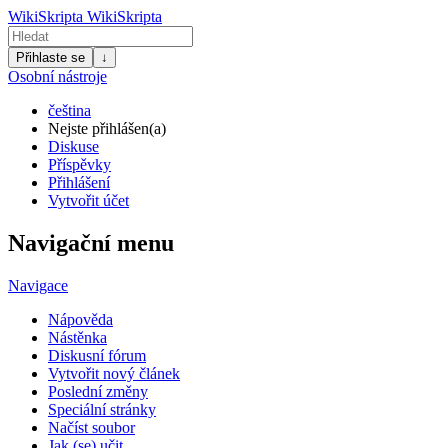
WikiSkripta
WikiSkripta
Přihlaste se
↓
Osobní nástroje
čeština
Nejste přihlášen(a)
Diskuse
Příspěvky
Přihlášení
Vytvořit účet
Navigační menu
Navigace
Nápověda
Nástěnka
Diskusní fórum
Vytvořit nový článek
Poslední změny
Speciální stránky
Načíst soubor
Jak (se) učit