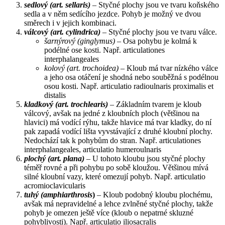
sedlový (art. sellaris)
– Styčné plochy jsou ve tvaru koňského
sedla a v něm sedícího jezdce. Pohyb je možný ve dvou
směrech i v jejich kombinaci.
válcový (art. cylindrica)
– Styčné plochy jsou ve tvaru válce.
šarnýrový (ginglymus)
– Osa pohybu je kolmá k
podélné ose kosti. Např. articulationes
interphalangeales
kolový (art. trochoidea)
– Kloub má tvar nízkého válce
a jeho osa otáčení je shodná nebo souběžná s podélnou
osou kosti. Např. articulatio radioulnaris proximalis et
distalis
kladkový (art. trochlearis)
– Základním tvarem je kloub
válcový, avšak na jedné z kloubních ploch (většinou na
hlavici) má vodící rýhu, takže hlavice má tvar kladky, do ní
pak zapadá vodící lišta vyvstávající z druhé kloubní plochy.
Nedochází tak k pohybům do stran. Např. articulationes
interphalangeales, articulatio humeroulnaris
plochý (art. plana)
– U tohoto kloubu jsou styčné plochy
téměř rovné a při pohybu po sobě kloužou. Většinou mívá
silné kloubní vazy, které omezují pohyb. Např. articulatio
acromioclavicularis
tuhý (amphiarthrosis
)
– Kloub podobný kloubu plochému,
avšak má nepravidelné a lehce zvlněné styčné plochy, takže
pohyb je omezen ještě více (kloub o nepatrné skluzné
pohyblivosti). Např. articulatio iliosacralis