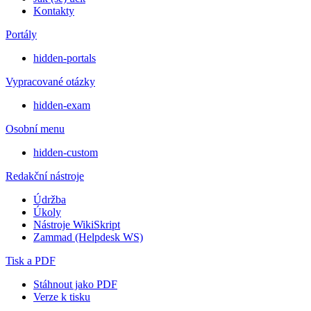
Kontakty
Portály
hidden-portals
Vypracované otázky
hidden-exam
Osobní menu
hidden-custom
Redakční nástroje
Údržba
Úkoly
Nástroje WikiSkript
Zammad (Helpdesk WS)
Tisk a PDF
Stáhnout jako PDF
Verze k tisku