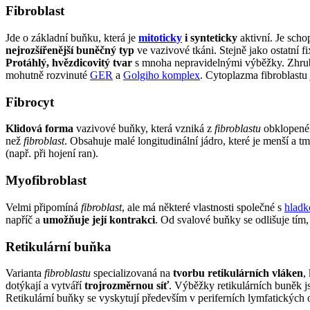
Fibroblast
Jde o základní buňku, která je
mitoticky
i synteticky
aktivní. Je sch
nejrozšířenější buněčný typ
ve vazivové tkáni. Stejně jako ostatní 
Protáhlý, hvězdicovitý tvar
s mnoha nepravidelnými výběžky. Zhruba
mohutně rozvinuté
GER
a
Golgiho komplex
. Cytoplazma fibroblastu
Fibrocyt
Klidová forma
vazivové buňky, která vzniká z
fibroblastu
obklopen
než
fibroblast
. Obsahuje malé longitudinální jádro, které je menší a t
(např. při hojení ran).
Myofibroblast
Velmi připomíná
fibroblast
, ale má některé vlastnosti společné s
hladk
napříč a
umožňuje její kontrakci
. Od svalové buňky se odlišuje tím
Retikulární buňka
Varianta
fibroblastu
specializovaná na
tvorbu retikulárních vláken
,
dotýkají a vytváří
trojrozměrnou síť
. Výběžky retikulárních buněk js
Retikulární buňky se vyskytují především v periferních lymfatickýc