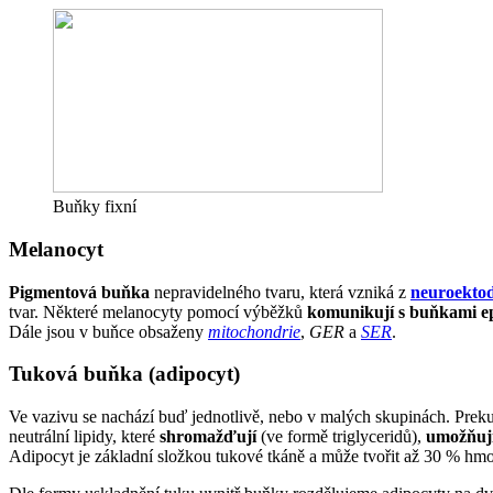
Buňky fixní
Melanocyt
Pigmentová buňka
nepravidelného tvaru, která vzniká z
neuroekto
tvar. Některé melanocyty pomocí výběžků
komunikují s buňkami ep
Dále jsou v buňce obsaženy
mitochondrie
,
GER
a
SER
.
Tuková buňka (adipocyt)
Ve vazivu se nachází buď jednotlivě, nebo v malých skupinách. Prek
neutrální lipidy, které
shromažďují
(ve formě triglyceridů),
umožňují
Adipocyt je základní složkou tukové tkáně a může tvořit až 30 % hmot