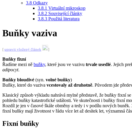
3.8
Odkazy
3.8.1
Virtuální mikroskop
3.8.2
Související články
3.8.3
Použitá literatura
Buňky vaziva
[
upravit vložený článek
]
Buňky fixní
Řadíme mezi ně
buňky
, které jsou ve vazivu
trvale usedlé
. Jejich pr
adipocyt
.
Buňky bloudivé
(syn.
volné buňky
)
Buňky, které do vaziva
vcestovaly až druhotně
. Původem jde přede
Klasický způsob výkladu nahrává mylné představě, že buňky fixní s
pohledu buňky katastrofické události. Ve skutečnosti i buňky fixní
Rozdíl je jen v časové škále obměny a tedy i v podílu nových buněk.
fixní buňky mají životnost v řádu více let až desítek let, významná č
Fixní buňky