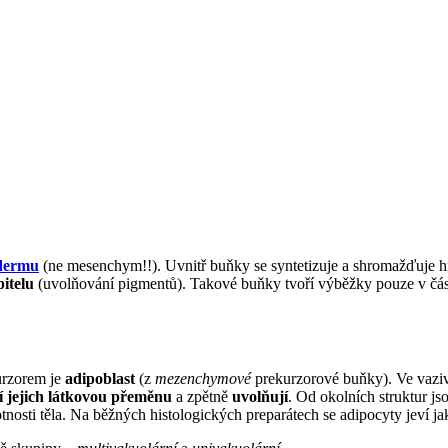
dermu
(ne mesenchym!!). Uvnitř buňky se syntetizuje a shromažďuje 
itelu
(uvolňování pigmentů). Takové buňky tvoří výběžky pouze v části
urzorem je
adipoblast
(z
mezenchymové
prekurzorové buňky). Ve vazi
 jejich látkovou přeměnu
a zpětně
uvolňují
. Od okolních struktur j
nosti těla. Na běžných histologických preparátech se adipocyty jeví ja