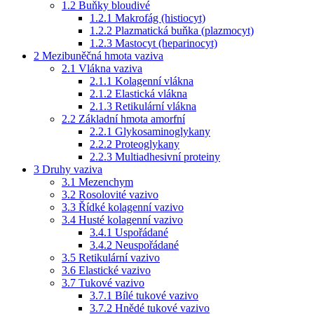
1.2
Buňky bloudivé
1.2.1
Makrofág (histiocyt)
1.2.2
Plazmatická buňka (plazmocyt)
1.2.3
Mastocyt (heparinocyt)
2
Mezibuněčná hmota vaziva
2.1
Vlákna vaziva
2.1.1
Kolagenní vlákna
2.1.2
Elastická vlákna
2.1.3
Retikulární vlákna
2.2
Základní hmota amorfní
2.2.1
Glykosaminoglykany
2.2.2
Proteoglykany
2.2.3
Multiadhesivní proteiny
3
Druhy vaziva
3.1
Mezenchym
3.2
Rosolovité vazivo
3.3
Řídké kolagenní vazivo
3.4
Husté kolagenní vazivo
3.4.1
Uspořádané
3.4.2
Neuspořádané
3.5
Retikulární vazivo
3.6
Elastické vazivo
3.7
Tukové vazivo
3.7.1
Bílé tukové vazivo
3.7.2
Hnědé tukové vazivo