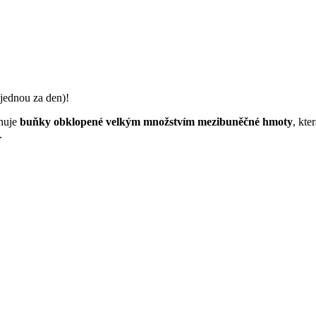
jednou za den)!
ahuje
buňky obklopené velkým množstvím mezibuněčné hmoty
, kte
.