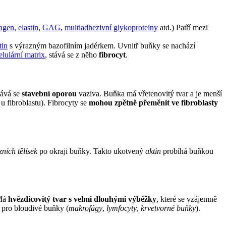
agen
,
elastin
,
GAG
,
multiadhezivní glykoproteiny
atd.) Patří mezi
tin
s výrazným bazofilním jadérkem. Uvnitř buňky se nachází
elulární matrix
, stává se z něho
fibrocyt
.
tává se
stavební oporou
vaziva. Buňka má vřetenovitý tvar a je menší
 u fibroblastu). Fibrocyty se
mohou zpětně přeměnit ve fibroblasty
ních tělísek
po okraji buňky. Takto ukotvený
aktin
probíhá buňkou
Má
hvězdicovitý tvar s velmi dlouhými výběžky
, které se vzájemně
pro bloudivé buňky (
makrofágy
,
lymfocyty
,
krvetvorné buňky
).