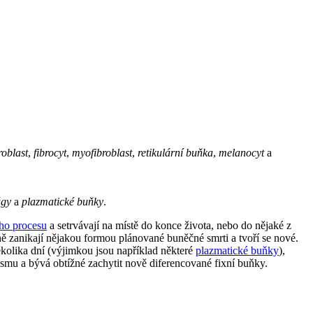
roblast
,
fibrocyt
,
myofibroblast
,
retikulární buňka
,
melanocyt
a
ágy
a
plazmatické buňky
.
ho procesu
a setrvávají na místě do konce života, nebo do nějaké z
 zanikají nějakou formou plánované buněčné smrti a tvoří se nové.
kolika dní (výjimkou jsou například některé
plazmatické buňky
),
nismu a bývá obtížné zachytit nově diferencované fixní buňky.