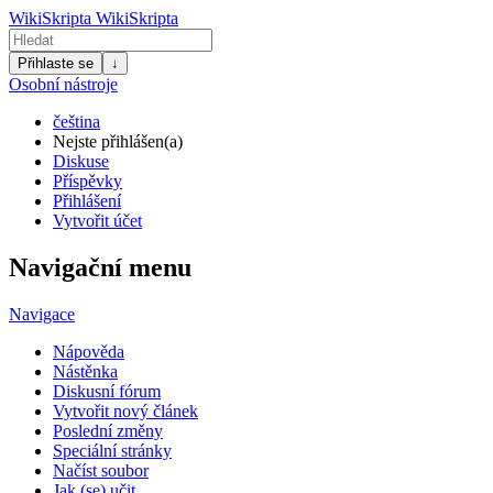
WikiSkripta
WikiSkripta
Přihlaste se
↓
Osobní nástroje
čeština
Nejste přihlášen(a)
Diskuse
Příspěvky
Přihlášení
Vytvořit účet
Navigační menu
Navigace
Nápověda
Nástěnka
Diskusní fórum
Vytvořit nový článek
Poslední změny
Speciální stránky
Načíst soubor
Jak (se) učit