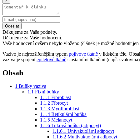
×
Odeslat
Děkujeme za Vaše podněty.
Děkujeme za Vaše hodnocení.
Vaše hodnocení ovšem nebylo vloženo (článek je možné hodnotit jen 
Vazivo je nejrozšířenějším typem
pojivové tkáně
v lidském těle. Obs
vaziva je spojení
epitelové tkáně
s ostatními tkáněmi (např. svalovina)
Obsah
1
Buňky vaziva
1.1
Fixní buňky
1.1.1
Fibroblast
1.1.2
Fibrocyt
1.1.3
Myofibroblast
1.1.4
Retikulární buňka
1.1.5
Melanocyt
1.1.6
Tuková buňka (adipocyt)
1.1.6.1
Univakuolární adipocyt
1.1.6.2
Multivakuolární adipocyt