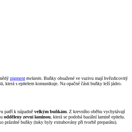
hnědý
pigment
melanin
. Buňky obsažené ve vazivu mají hvězdicovitý
, která s epitelem komunikuje. Na opačné části buňky leží jádro.
vu patří k nápadně
velkým buňkám
. Z krevního oběhu vychytávají
sou
odděleny zevní laminou
, která se podobá bazální lamině epitelu.
ko prázdné buňky (tuky byly extrahovány při tvorbě preparátu).