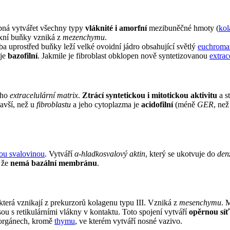
opná vytvářet všechny typy
vláknité i amorfní
mezibuněčné hmoty (
kol
fixní buňky vzniká z
mezenchymu
.
 uprostřed buňky leží velké ovoidní jádro obsahující světlý
euchroma
 je
bazofilní
. Jakmile je fibroblast obklopen nově syntetizovanou
extrac
ého
extracelulární matrix
.
Ztrácí syntetickou i mitotickou aktivitu
a s
mavší, než u
fibroblastu
a jeho cytoplazma je
acidofilní
(méně
GER
, než
ou svalovinou
. Vytváří
α-hladkosvalový aktin
, který se ukotvuje do
denz
, že
nemá bazální membránu
.
 která vznikají z prekurzorů kolagenu typu III. Vzniká z
mesenchymu
. 
ou s retikulárními vlákny v kontaktu. Toto spojení vytváří
opěrnou síť
h orgánech, kromě
thymu
, ve kterém vytváří nosné vazivo.