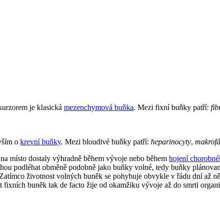
ekurzorem je klasická
mezenchymová buňka
. Mezi fixní buňky patří:
fib
vším o
krevní buňky
. Mezi bloudivé buňky patří:
heparinocyty
,
makrof
e na místo dostaly výhradně během vývoje nebo během
hojení chorobné
 mohou podléhat obměně podobně jako buňky volné, tedy buňky plánovaně
 Zatímco životnost volných buněk se pohybuje obvykle v řádu dní až ně
ást fixních buněk tak de facto žije od okamžiku vývoje až do smrti orga