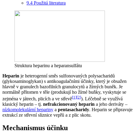
9.4
Použitá literatura
Struktura heparinu a heparansulfátu
Heparin
je heterogenní směs sulfonovaných polysacharidů
(glykosaminoglykan) s antikoagulačními účinky, který je obsažen
hlavně v granulech bazofilních granulocytů a žírných buněk. Je
normálně přítomen v těle (produkují ho žírné buňky, vyskytuje se
[
1
]
[
2
]
zejména v játrech, plicích a ve střevě
). Léčebně se využívá
klasický heparin – tj.
nefrakcionovaný heparin
a jeho deriváty –
nízkomolekulární hepariny
a
pentasacharidy
. Heparin se připravuje
extrakcí ze střevní sliznice vepřů a z plic skotu.
Mechanismus účinku