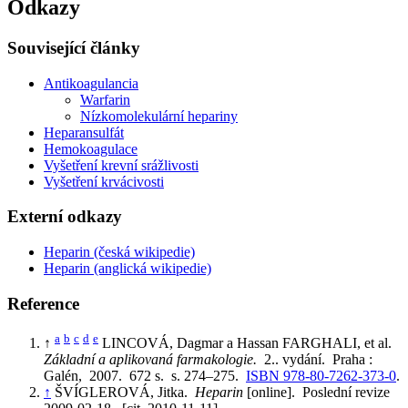
Odkazy
Související články
Antikoagulancia
Warfarin
Nízkomolekulární hepariny
Heparansulfát
Hemokoagulace
Vyšetření krevní srážlivosti
Vyšetření krvácivosti
Externí odkazy
Heparin (česká wikipedie)
Heparin (anglická wikipedie)
Reference
a
b
c
d
e
↑
LINCOVÁ, Dagmar a Hassan FARGHALI, et al.
Základní a aplikovaná farmakologie.
2.. vydání. Praha :
Galén, 2007. 672 s. s. 274–275.
ISBN 978-80-7262-373-0
.
↑
ŠVÍGLEROVÁ, Jitka.
Heparin
[online]. Poslední revize