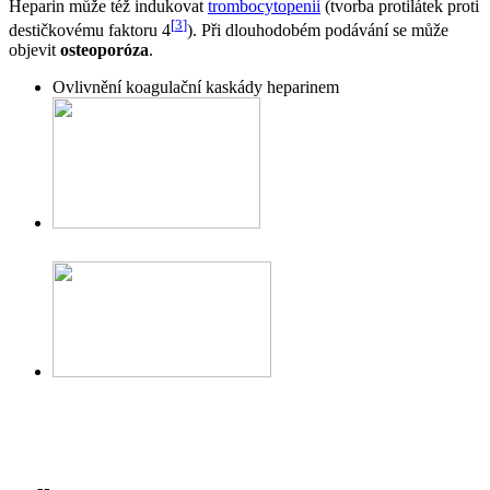
Heparin může též indukovat
trombocytopenii
(tvorba protilátek proti
[
3
]
destičkovému faktoru 4
). Při dlouhodobém podávání se může
objevit
osteoporóza
.
Ovlivnění koagulační kaskády heparinem