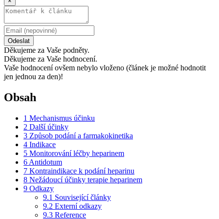
×
Odeslat
Děkujeme za Vaše podněty.
Děkujeme za Vaše hodnocení.
Vaše hodnocení ovšem nebylo vloženo (článek je možné hodnotit
jen jednou za den)!
Obsah
1
Mechanismus účinku
2
Další účinky
3
Způsob podání a farmakokinetika
4
Indikace
5
Monitorování léčby heparinem
6
Antidotum
7
Kontraindikace k podání heparinu
8
Nežádoucí účinky terapie heparinem
9
Odkazy
9.1
Související články
9.2
Externí odkazy
9.3
Reference