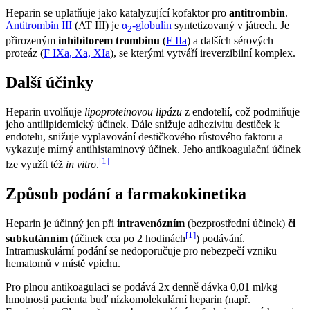
Heparin se uplatňuje jako katalyzující kofaktor pro
antitrombin
.
Antitrombin III
(AT III) je
α
-globulin
syntetizovaný v játrech. Je
2
přirozeným
inhibitorem trombinu
(
F IIa
) a dalších sérových
proteáz (
F IXa, Xa, XIa
), se kterými vytváří ireverzibilní komplex.
Další účinky
Heparin uvolňuje
lipoproteinovou lipázu
z endotelií, což podmiňuje
jeho antilipidemický účinek. Dále snižuje adhezivitu destiček k
endotelu, snižuje vyplavování destičkového růstového faktoru a
vykazuje mírný antihistaminový účinek. Jeho antikoagulační účinek
[
1
]
lze využít též
in vitro
.
Způsob podání a farmakokinetika
Heparin je účinný jen při
intravenózním
(bezprostřední účinek)
či
[
1
]
subkutánním
(účinek cca po 2 hodinách
) podávání.
Intramuskulární podání se nedoporučuje pro nebezpečí vzniku
hematomů v místě vpichu.
Pro plnou antikoagulaci se podává 2x denně dávka 0,01 ml/kg
hmotnosti pacienta buď nízkomolekulární heparin (např.