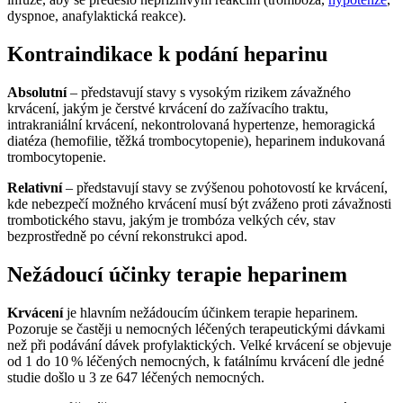
dyspnoe, anafylaktická reakce).
Kontraindikace k podání heparinu
Absolutní
– představují stavy s vysokým rizikem závažného
krvácení, jakým je čerstvé krvácení do zažívacího traktu,
intrakraniální krvácení, nekontrolovaná hypertenze, hemoragická
diatéza (hemofilie, těžká trombocytopenie), heparinem indukovaná
trombocytopenie.
Relativní
– představují stavy se zvýšenou pohotovostí ke krvácení,
kde nebezpečí možného krvácení musí být zváženo proti závažnosti
trombotického stavu, jakým je trombóza velkých cév, stav
bezprostředně po cévní rekonstrukci apod.
Nežádoucí účinky terapie heparinem
Krvácení
je hlavním nežádoucím účinkem terapie heparinem.
Pozoruje se častěji u nemocných léčených terapeutickými dávkami
než při podávání dávek profylaktických. Velké krvácení se objevuje
od 1 do 10 % léčených nemocných, k fatálnímu krvácení dle jedné
studie došlo u 3 ze 647 léčených nemocných.