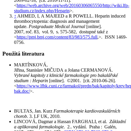
2009-02-18, [cit. 2010-11-11].
<
https://web.archive.org/web/20160306065550/http://wiki.lfp-
studium.cz/index.php/Heparin
>.
↑
AHMED, I, A MAJEED a R POWELL. Heparin induced
thrombocytopenia: diagnosis and management
update.
Postgraduate Medical Journal
[online]
.
2007, roč. 83, vol. 9, s. 575-582, dostupné také z
<
https://pmj.bmj.com/content/83/983/575.full
,>. ISSN 1469-
0756.
Použitá literatura
MARTÍNKOVÁ,
Jiřina, Stanislav MIČUDA a Jolana CERMANOVÁ.
Vybrané kapitoly z klinické farmakologie pro bakalářské
studium : Heparin
[online]. ©2001. [cit. 2010-06-26].
<
https://www.lfhk.cuni.cz/farmakol/predn/bak/kapitoly/krev/he
bak.doc/
>.
BULTAS, Jan. Kurz
Farmakoterapie kardiovaskulárních
chorob
. 3. LF UK, 2010.
LINCOVÁ, Dagmar a Hassan FARGHALI, et al.
Základní
a aplikovaná farmakologie.
2.. vydání. Praha : Galén,