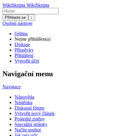
WikiSkripta
WikiSkripta
Přihlaste se
↓
Osobní nástroje
čeština
Nejste přihlášen(a)
Diskuse
Příspěvky
Přihlášení
Vytvořit účet
Navigační menu
Navigace
Nápověda
Nástěnka
Diskusní fórum
Vytvořit nový článek
Poslední změny
Speciální stránky
Načíst soubor
Jak (se) učit