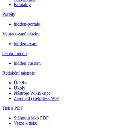
Kontakty
Portály
hidden-portals
Vypracované otázky
hidden-exam
Osobní menu
hidden-custom
Redakční nástroje
Údržba
Úkoly
Nástroje WikiSkript
Zammad (Helpdesk WS)
Tisk a PDF
Stáhnout jako PDF
Verze k tisku