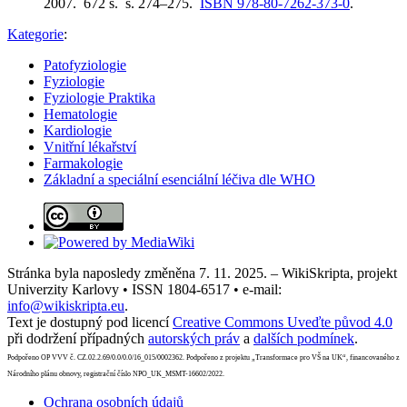
2007. 672 s. s. 274–275.
ISBN 978-80-7262-373-0
.
Kategorie
:
Patofyziologie
Fyziologie
Fyziologie Praktika
Hematologie
Kardiologie
Vnitřní lékařství
Farmakologie
Základní a speciální esenciální léčiva dle WHO
Stránka byla naposledy změněna 7. 11. 2025. – WikiSkripta, projekt
Univerzity Karlovy • ISSN 1804-6517 • e-mail:
info@wikiskripta.eu
.
Text je dostupný pod licencí
Creative Commons Uveďte původ 4.0
při dodržení případných
autorských práv
a
dalších podmínek
.
Podpořeno OP VVV č. CZ.02.2.69/0.0/0.0/16_015/0002362. Podpořeno z projektu „Transformace pro VŠ na UK“, financovaného z
Národního plánu obnovy, registrační číslo NPO_UK_MSMT-16602/2022.
Ochrana osobních údajů