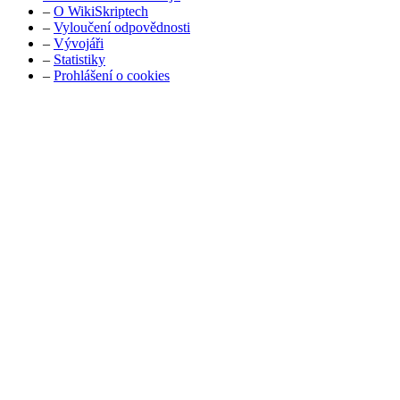
–
O WikiSkriptech
–
Vyloučení odpovědnosti
–
Vývojáři
–
Statistiky
–
Prohlášení o cookies