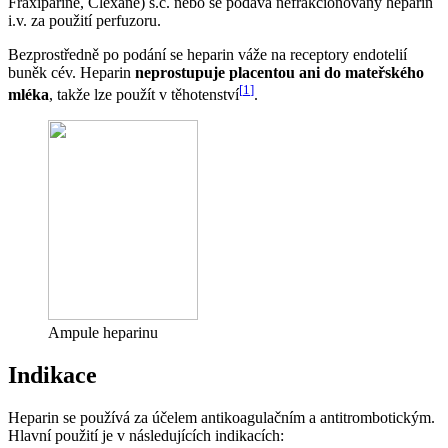
Fraxiparine, Clexane) s.c. nebo se podává nefrakcionovaný heparin
i.v. za použití perfuzoru.
Bezprostředně po podání se heparin váže na receptory endotelií
buněk cév. Heparin
neprostupuje placentou ani do mateřského
[
1
]
mléka
, takže lze použít v těhotenství
.
Ampule heparinu
Indikace
Heparin se používá za účelem antikoagulačním a antitrombotickým.
Hlavní použití je v následujících indikacích: