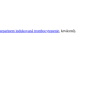
heparinem indukovaná trombocytopenie
, krvácení).