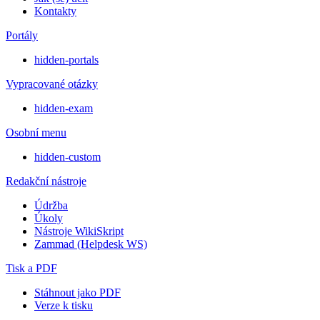
Kontakty
Portály
hidden-portals
Vypracované otázky
hidden-exam
Osobní menu
hidden-custom
Redakční nástroje
Údržba
Úkoly
Nástroje WikiSkript
Zammad (Helpdesk WS)
Tisk a PDF
Stáhnout jako PDF
Verze k tisku