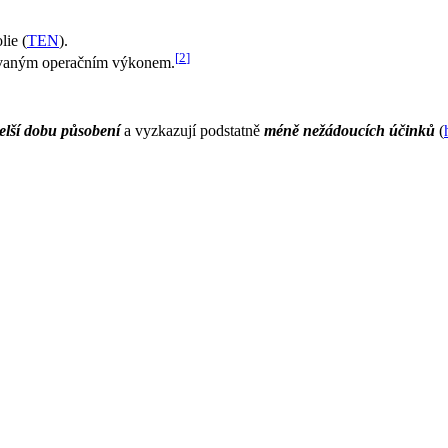
lie (
TEN
).
[
2
]
novaným operačním výkonem.
elší dobu působení
a vyzkazují podstatně
méně nežádoucích účinků
(