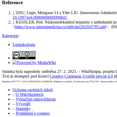
Reference
↑
ZHU, Liqin, Mengxue LI a Yihe LIU. Intravenous Administr
10.1097/mjt.0000000000000841
.
↑
KESSLER, Petr. Nízkomolekulární hepariny v ambulantní pr
<
https://www.internimedicina.cz/pdfs/int/2010/07/05.pdf
>. IS
Kategorie
:
Farmakologie
Stránka byla naposledy změněna 27. 2. 2023. – WikiSkripta, projekt
Text je dostupný pod licencí
Creative Commons Uveďte původ 4.0
př
Podpořeno OP VVV č. CZ.02.2.69/0.0/0.0/16_015/0002362. Podpořeno z projektu „Transformace pro VŠ na UK“, financovaného z 
Ochrana osobních údajů
–
O WikiSkriptech
–
Vyloučení odpovědnosti
–
Vývojáři
–
Statistiky
–
Prohlášení o cookies