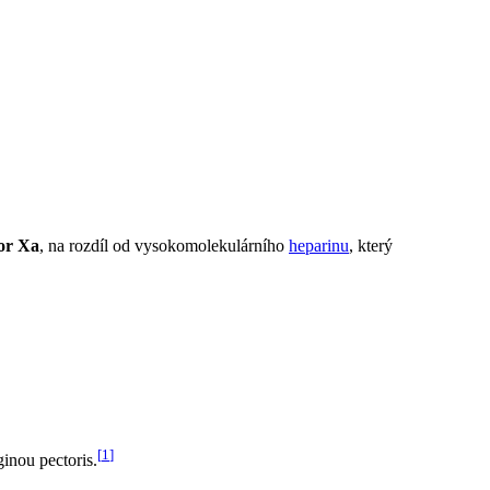
or Xa
, na rozdíl od vysokomolekulárního
heparinu
, který
[
1
]
ginou pectoris.