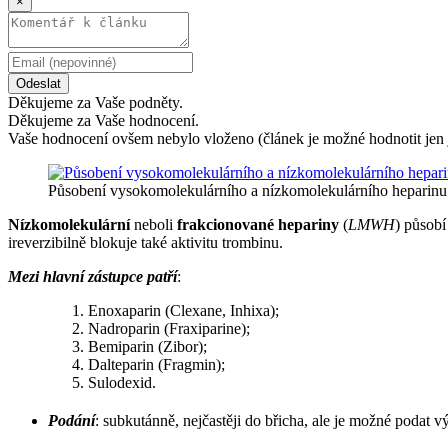
×
Odeslat
Děkujeme za Vaše podněty.
Děkujeme za Vaše hodnocení.
Vaše hodnocení ovšem nebylo vloženo (článek je možné hodnotit jen 
Působení vysokomolekulárního a nízkomolekulárního heparinu
Nízkomolekulární
neboli
frakcionované hepariny
(
LMWH
) působí
ireverzibilně blokuje také aktivitu trombinu.
Mezi hlavní zástupce patří
:
Enoxaparin (Clexane, Inhixa);
Nadroparin (Fraxiparine);
Bemiparin (Zibor);
Dalteparin (Fragmin);
Sulodexid.
Podání
: subkutánně, nejčastěji do břicha, ale je možné podat 