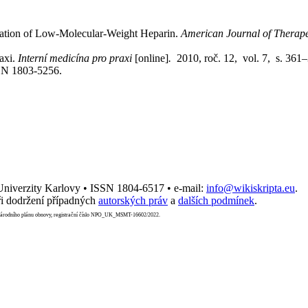
ation of Low-Molecular-Weight Heparin.
American Journal of Therap
axi.
Interní medicína pro praxi
[online]
.
2010, roč. 12, vol. 7, s. 361
SN 1803-5256.
 Univerzity Karlovy • ISSN 1804-6517 • e-mail:
info@wikiskripta.eu
.
i dodržení případných
autorských práv
a
dalších podmínek
.
Národního plánu obnovy, registrační číslo NPO_UK_MSMT-16602/2022.