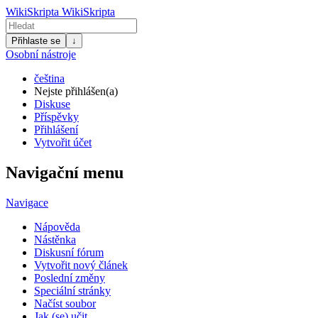
WikiSkripta
WikiSkripta
Přihlaste se
↓
Osobní nástroje
čeština
Nejste přihlášen(a)
Diskuse
Příspěvky
Přihlášení
Vytvořit účet
Navigační menu
Navigace
Nápověda
Nástěnka
Diskusní fórum
Vytvořit nový článek
Poslední změny
Speciální stránky
Načíst soubor
Jak (se) učit