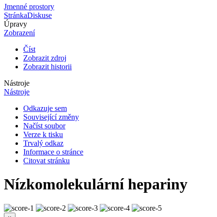
Jmenné prostory
Stránka
Diskuse
Úpravy
Zobrazení
Číst
Zobrazit zdroj
Zobrazit historii
Nástroje
Nástroje
Odkazuje sem
Související změny
Načíst soubor
Verze k tisku
Trvalý odkaz
Informace o stránce
Citovat stránku
Nízkomolekulární hepariny