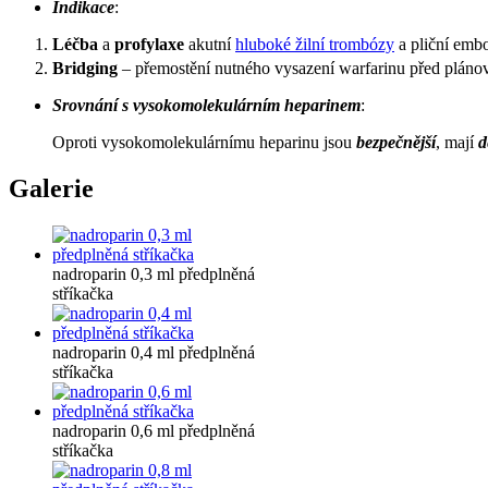
Indikace
:
Léčba
a
profylaxe
akutní
hluboké žilní trombózy
a pliční embo
Bridging
– přemostění nutného vysazení warfarinu před plá
Srovnání s vysokomolekulárním heparinem
:
Oproti vysokomolekulárnímu heparinu jsou
bezpečnější
, mají
d
Galerie
nadroparin 0,3 ml předplněná
stříkačka
nadroparin 0,4 ml předplněná
stříkačka
nadroparin 0,6 ml předplněná
stříkačka