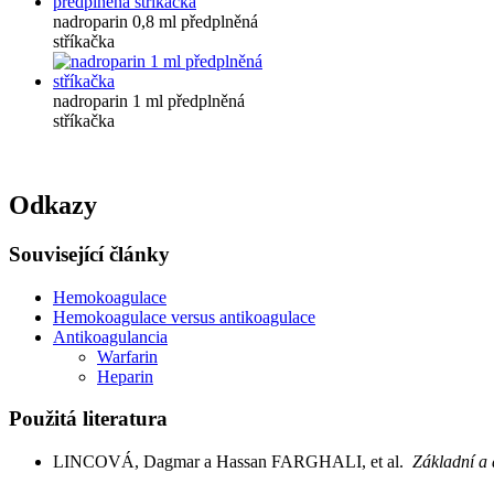
nadroparin 0,8 ml předplněná
stříkačka
nadroparin 1 ml předplněná
stříkačka
Odkazy
Související články
Hemokoagulace
Hemokoagulace versus antikoagulace
Antikoagulancia
Warfarin
Heparin
Použitá literatura
LINCOVÁ, Dagmar a Hassan FARGHALI, et al.
Základní a