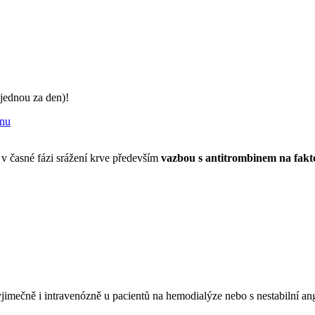
jednou za den)!
 v časné fázi srážení krve především
vazbou s antitrombinem na fakt
výjimečně i intravenózně u pacientů na hemodialýze nebo s nestabilní an