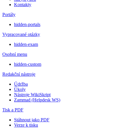
Kontakty
Portály
hidden-portals
Vypracované otázky
hidden-exam
Osobní menu
hidden-custom
Redakční nástroje
Údržba
Úkoly
Nástroje WikiSkript
Zammad (Helpdesk WS)
Tisk a PDF
Stáhnout jako PDF
Verze k tisku