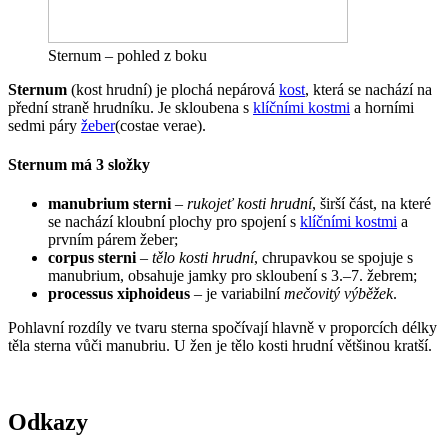
Sternum – pohled z boku
Sternum
(kost hrudní) je plochá nepárová
kost
, která se nachází na
přední straně hrudníku. Je skloubena s
klíčními kostmi
a horními
sedmi páry
žeber
(costae verae).
Sternum má 3 složky
manubrium sterni
–
rukojeť kosti hrudní
, širší část, na které
se nachází kloubní plochy pro spojení s
klíčními kostmi
a
prvním párem žeber;
corpus sterni
–
tělo kosti hrudní
, chrupavkou se spojuje s
manubrium, obsahuje jamky pro skloubení s 3.–7. žebrem;
processus xiphoideus
– je variabilní
mečovitý výběžek
.
Pohlavní rozdíly ve tvaru sterna spočívají hlavně v proporcích délky
těla sterna vůči manubriu. U žen je tělo kosti hrudní většinou kratší.
Odkazy