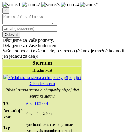
×
Odeslat
Děkujeme za Vaše podněty.
Děkujeme za Vaše hodnocení.
Vaše hodnocení ovšem nebylo vloženo (článek je možné hodnotit
jen jednou za den)!
Sternum
Hrudní kost
Přední strana sterna a chrupavky připojující
žebra ke sternu
TA
A02.3.03.001
Artikulující
clavicula, žebra
kosti
synchondrosis costae primae,
Typ
symphysis manubriosternalis et