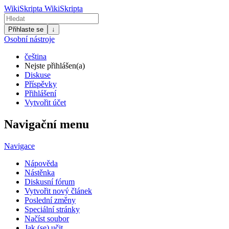
WikiSkripta
WikiSkripta
Přihlaste se
↓
Osobní nástroje
čeština
Nejste přihlášen(a)
Diskuse
Příspěvky
Přihlášení
Vytvořit účet
Navigační menu
Navigace
Nápověda
Nástěnka
Diskusní fórum
Vytvořit nový článek
Poslední změny
Speciální stránky
Načíst soubor
Jak (se) učit