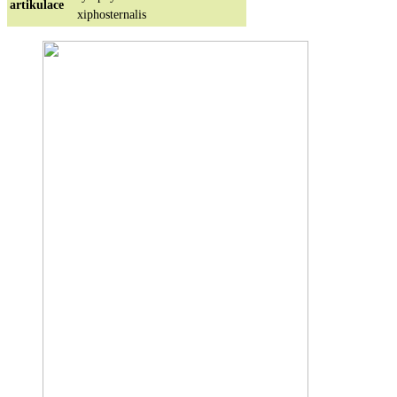
artikulace
xiphosternalis