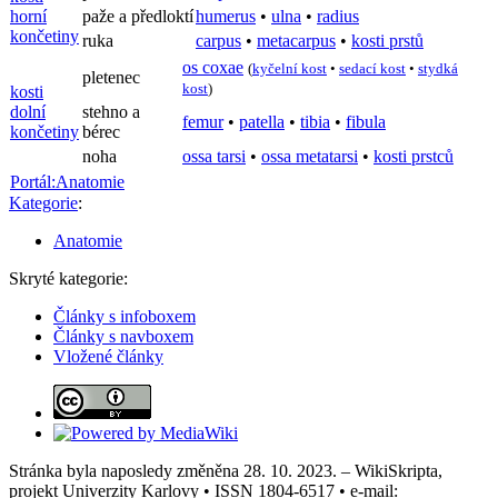
horní
paže a předloktí
humerus
•
ulna
•
radius
končetiny
ruka
carpus
•
metacarpus
•
kosti prstů
os coxae
(
kyčelní kost
•
sedací kost
•
stydká
pletenec
kost
)
kosti
dolní
stehno a
femur
•
patella
•
tibia
•
fibula
končetiny
bérec
noha
ossa tarsi
•
ossa metatarsi
•
kosti prstců
Portál:Anatomie
Kategorie
:
Anatomie
Skryté kategorie:
Články s infoboxem
Články s navboxem
Vložené články
Stránka byla naposledy změněna 28. 10. 2023. – WikiSkripta,
projekt Univerzity Karlovy • ISSN 1804-6517 • e-mail: