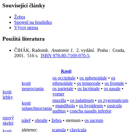
Související články
Žebra
Spojení na hrudníku
Vývoj sterna
Použitá literatura
ČIHÁK, Radomír.
Anatomie 1.
2. vydání. Praha : Grada,
2001. 516 s.
ISBN 978-80-7169-970-5
.
Kosti
os occipitale
•
os sphenoidale
•
os
kosti
ethmoidale
•
os temporale
•
os frontale
•
neurocrania
os parietale
•
os lacrimale
•
os nasale
•
kosti
vomer
lebky
maxilla
•
os palatinum
•
os zygomaticum
kosti
•
mandibula
•
os hyoideum
•
ossicula
splanchnocrania
auditus
•
concha nasalis inferior
osový
páteř
•
obratle
•
žebra
•
sternum
•
os sacrum
skelet
pletenec
scapula
•
clavicula
kosti