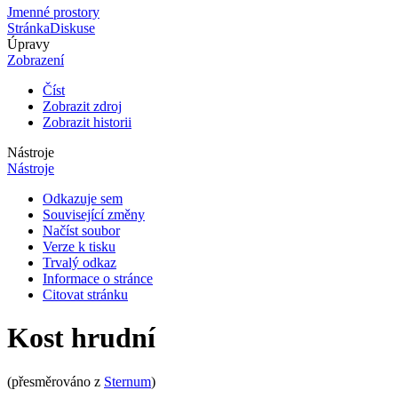
Jmenné prostory
Stránka
Diskuse
Úpravy
Zobrazení
Číst
Zobrazit zdroj
Zobrazit historii
Nástroje
Nástroje
Odkazuje sem
Související změny
Načíst soubor
Verze k tisku
Trvalý odkaz
Informace o stránce
Citovat stránku
Kost hrudní
(přesměrováno z
Sternum
)