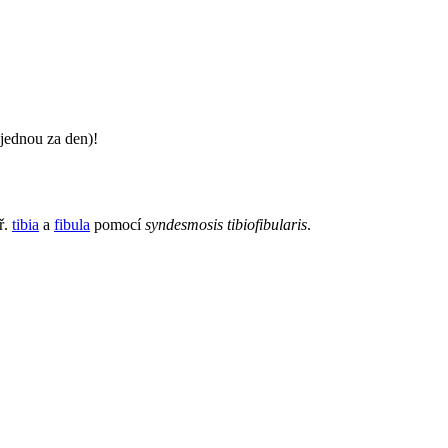
jednou za den)!
ř.
tibia
a
fibula
pomocí
syndesmosis tibiofibularis
.