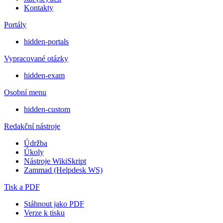
Kontakty
Portály
hidden-portals
Vypracované otázky
hidden-exam
Osobní menu
hidden-custom
Redakční nástroje
Údržba
Úkoly
Nástroje WikiSkript
Zammad (Helpdesk WS)
Tisk a PDF
Stáhnout jako PDF
Verze k tisku