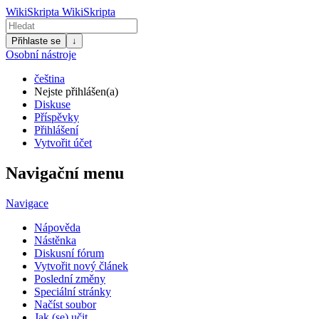
WikiSkripta
WikiSkripta
Přihlaste se
↓
Osobní nástroje
čeština
Nejste přihlášen(a)
Diskuse
Příspěvky
Přihlášení
Vytvořit účet
Navigační menu
Navigace
Nápověda
Nástěnka
Diskusní fórum
Vytvořit nový článek
Poslední změny
Speciální stránky
Načíst soubor
Jak (se) učit