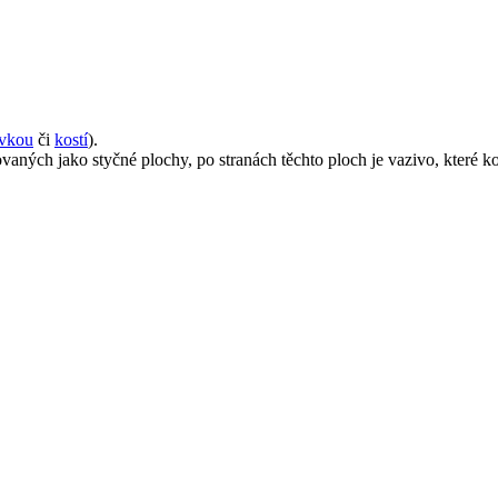
vkou
či
kostí
).
vaných jako styčné plochy, po stranách těchto ploch je vazivo, které ko