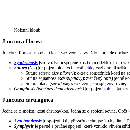
Kolenní kloub
Junctura fibrosa
Junctura fibrosa je spojení kostí vazivem. Je využito tam, kde dochází
Syndesmosis
jsou vazivem spojené kosti mimo lebku. Pruh vaziva
Sutura
(
šev
) je spojení plochých kostí
lebky
vazivem. Rozlišuje
Sutura serrata (
šev pilovitý
): okraje sousedních kostí na s
Sutura squamosa (
šev šupinový
): ztenčený okraj jedné ko
Sutura plana (
šev hladký
): vazivem jsou spojeny rovné, h
Gomphosis
(junctura dentoalveolaris)
je spojení
zubu
a jamky v
Junctura cartilaginea
Jedná se o spojení kostí chrupavkou. Jedná se o spojení pevné. Opět j
Synchondrosis
je spojení, kdy převažuje chrupavka hyalinní. P
Symphysis
je pevné a pružné spojení, které vzniklo vlivem stří