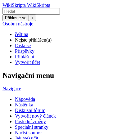
WikiSkripta
WikiSkripta
Přihlaste se
↓
Osobní nástroje
čeština
Nejste přihlášen(a)
Diskuse
Příspěvky
Přihlášení
Vytvořit účet
Navigační menu
Navigace
Nápověda
Nástěnka
Diskusní fórum
Vytvořit nový článek
Poslední změny
Speciální stránky
Načíst soubor
Jak (se) učit