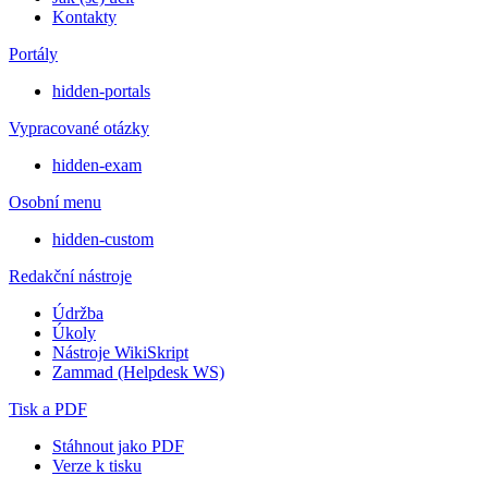
Kontakty
Portály
hidden-portals
Vypracované otázky
hidden-exam
Osobní menu
hidden-custom
Redakční nástroje
Údržba
Úkoly
Nástroje WikiSkript
Zammad (Helpdesk WS)
Tisk a PDF
Stáhnout jako PDF
Verze k tisku