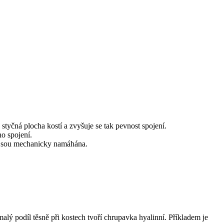
e styčná plocha kostí a zvyšuje se tak pevnost spojení.
ho spojení.
 nejsou mechanicky namáhána.
alý podíl těsně při kostech tvoří chrupavka hyalinní. Příkladem je