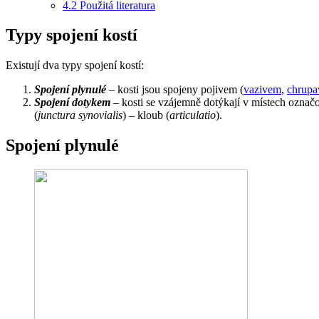
4.2
Použitá literatura
Typy spojení kostí
Existují dva typy spojení kostí:
Spojení plynulé
– kosti jsou spojeny pojivem (
vazivem
,
chrupa
Spojení dotykem
– kosti se vzájemně dotýkají v místech označo
(
junctura synovialis
) – kloub (
articulatio
).
Spojení plynulé