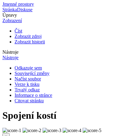
Jmenné prostory
Stránka
Diskuse
Úpravy
Zobrazení
Číst
Zobrazit zdroj
Zobrazit historii
Nástroje
Nástroje
Odkazuje sem
Související změny
Načíst soubor
Verze k tisku
Trvalý odkaz
Informace o stránce
Citovat stránku
Spojení kostí