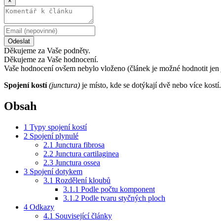
×
Odeslat
Děkujeme za Vaše podněty.
Děkujeme za Vaše hodnocení.
Vaše hodnocení ovšem nebylo vloženo (článek je možné hodnotit jen 
Spojení kostí
(junctura)
je místo, kde se dotýkají dvě nebo více kostí
Obsah
1
Typy spojení kostí
2
Spojení plynulé
2.1
Junctura fibrosa
2.2
Junctura cartilaginea
2.3
Junctura ossea
3
Spojení dotykem
3.1
Rozdělení kloubů
3.1.1
Podle počtu komponent
3.1.2
Podle tvaru styčných ploch
4
Odkazy
4.1
Související články