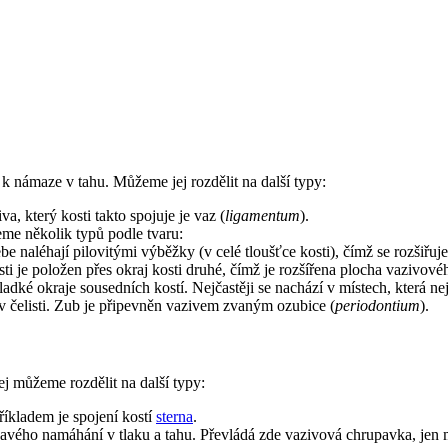
 k námaze v tahu. Můžeme jej rozdělit na další typy:
, který kosti takto spojuje je vaz (
ligamentum
).
me několik typů podle tvaru:
ebe naléhají pilovitými výběžky (v celé tloušťce kosti), čímž se rozšiřuj
sti je položen přes okraj kosti druhé, čímž je rozšířena plocha vazivové
ladké okraje sousedních kostí. Nejčastěji se nachází v místech, která
 čelisti. Zub je připevněn vazivem zvaným ozubice (
periodontium
).
ej můžeme rozdělit na další typy:
říkladem je spojení kostí
sterna
.
davého namáhání v tlaku a tahu. Převládá zde vazivová chrupavka, jen m