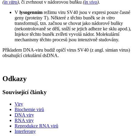
(
in vitro
)
, či zvrhnout v nádorovou buňku
(
in vivo
)
.
V
lysogenním
režimu viru SV40 jsou v expresi pouze časné
geny (proteiny T). Některé z těchto buněk se
in vitro
transformují, tzn. začnou se chovat jako nádorové buňky
(nekontrolovaně se dělí, sníží se jejich adheze ke sklu apod.),
Injekce těchto buněk zvířeti vyvolá nádor. Molekulární
mechanismy těchto procesů jsou intenzivně studovány.
Příkladem DNA-viru budiž opičí virus SV40 (z angl. simian virus)
obsahující cirkulární dsDNA.
Odkazy
Související články
Viry
Biochemie virů
DNA viry
RNA viry
Reprodukce RNA virů
Interferony