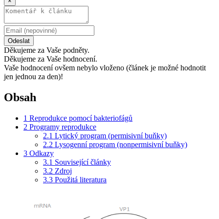
×
Odeslat
Děkujeme za Vaše podněty.
Děkujeme za Vaše hodnocení.
Vaše hodnocení ovšem nebylo vloženo (článek je možné hodnotit
jen jednou za den)!
Obsah
1
Reprodukce pomocí bakteriofágů
2
Programy reprodukce
2.1
Lytický program (permisivní buňky)
2.2
Lysogenní program (nonpermisivní buňky)
3
Odkazy
3.1
Související články
3.2
Zdroj
3.3
Použitá literatura