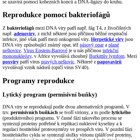
se uzavírá pomocí kohezních konců a DNA-ligázy do kruhu.
Reprodukce pomocí bakteriofágů
Z
bakteriofágů
mezi DNA viry patří např. fág T4, z živočišných
např.
adenoviry
, z nichž některé jsou příčinou běžné respirační
infekce, jiné však patří mezi onkogenní viry.
Herpetické viry
jsou
DNA viry způsobující známý opar, též
pásový opar
a
plané
neštovice
.
Virus Epstein-Barrové
je u nás příčinou
infekční
mononukleózy
, v Africe vyvolává zhoubný
Burkittův lymfom
. Mezi
poxviry
patří virus
pravých neštovic
. Některé z
papovavirů
vyvolávají vznik nádorů (opičí virus SV40).
Programy reprodukce
Lytický program (permisivní buňky)
DNA viry se reprodukují podle dvou alternativních programů. V
tzv.
permisivních buňkách
se tvoří viriony, a to podle
lytického
(produktivního) programu. V časné fázi takového procesu se
syntezují proteiny potřebné k replikaci nukleové kyseliny a k
regulaci hostitelské proteosyntézy ve prospěch viru. V pozdní fázi
hostitelského cyklu se syntezují složky virionu (plášťové proteiny,