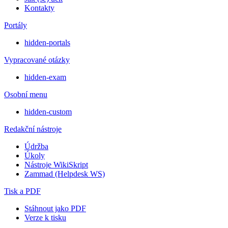
Kontakty
Portály
hidden-portals
Vypracované otázky
hidden-exam
Osobní menu
hidden-custom
Redakční nástroje
Údržba
Úkoly
Nástroje WikiSkript
Zammad (Helpdesk WS)
Tisk a PDF
Stáhnout jako PDF
Verze k tisku