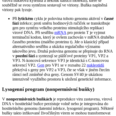
virová nukleová kyselina a několik dalších molekul), které se
souběžně se svou syntézou sestavují ve viriony. Buňka naplněná
viriony pak lyzuje.
Při
lytickém
cyklu je polovina tohoto genomu aktivní v
časné
fázi
infekce; proti směru hodinových ručiček se transkribuje
gen pro syntézu velkého proteinu stimulujícího replikaci
virové DNA. Při sestřihu
mRNA
pro protein T je vyjmut
terminační kodon, který je ovšem zachován v mRNA druhého
časného proteinu (malého proteinu t). Jde o klasický případ
alternativního sestřihu a ukázku regulačního významu
takového jevu. Druhá polovina genomu se přepisuje do RNA
v
pozdní fázi
a syntezují se plášťové proteiny VP1, VP2 a
VP3. N-koncová sekvence VP3 je identická s C-koncovou
sekvencí VP2.
Gen
pro VP1 se v rozsahu 22
nukleotidů
překrývá s geny pro VP2 a VP3, čte se však v jiném čtecím
rámci než zmíněné dva geny. Genom SV40 je ukázkou
intenzivně využitého prostoru k uložení genetické informace.
Lysogenní program (nonpermisivní buňky)
V
nonpermisivních buňkách
je reprodukce viru zastavena, virová
DNA v hostitelské buňce perzistuje volně nebo je integrována do
hostitelského genomu (latentní infekce, lysogenní program). Některé
buňky takto infikované živočišným virem se mohou transformovat