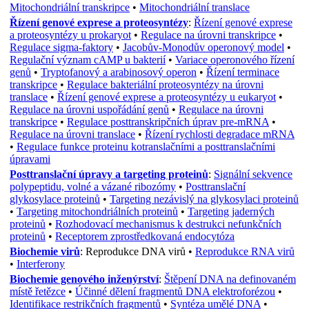
Mitochondriální transkripce
•
Mitochondriální translace
Řízení genové exprese a proteosyntézy
:
Řízení genové exprese
a proteosyntézy u prokaryot
•
Regulace na úrovni transkripce
•
Regulace sigma-faktory
•
Jacobův-Monodův operonový model
•
Regulační význam cAMP u bakterií
•
Variace operonového řízení
genů
•
Tryptofanový a arabinosový operon
•
Řízení terminace
transkripce
•
Regulace bakteriální proteosyntézy na úrovni
translace
•
Řízení genové exprese a proteosyntézy u eukaryot
•
Regulace na úrovni uspořádání genů
•
Regulace na úrovni
transkripce
•
Regulace posttranskripčních úprav pre-mRNA
•
Regulace na úrovni translace
•
Řízení rychlosti degradace mRNA
•
Regulace funkce proteinu kotranslačními a posttranslačními
úpravami
Posttranslační úpravy a targeting proteinů
:
Signální sekvence
polypeptidu, volné a vázané ribozómy
•
Posttranslační
glykosylace proteinů
•
Targeting nezávislý na glykosylaci proteinů
•
Targeting mitochondriálních proteinů
•
Targeting jaderných
proteinů
•
Rozhodovací mechanismus k destrukci nefunkčních
proteinů
•
Receptorem zprostředkovaná endocytóza
Biochemie virů
:
Reprodukce DNA virů
•
Reprodukce RNA virů
•
Interferony
Biochemie genového inženýrství
:
Štěpení DNA na definovaném
místě řetězce
•
Účinné dělení fragmentů DNA elektroforézou
•
Identifikace restrikčních fragmentů
•
Syntéza umělé DNA
•