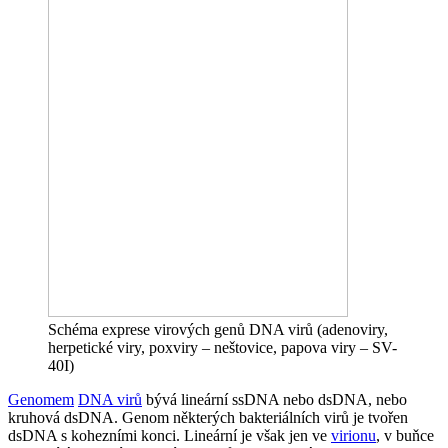
Schéma exprese virových genů DNA virů (adenoviry,
herpetické viry, poxviry – neštovice, papova viry – SV-
40I)
Genomem
DNA virů
bývá lineární ssDNA nebo dsDNA, nebo
kruhová dsDNA. Genom některých bakteriálních virů je tvořen
dsDNA s kohezními konci. Lineární je však jen ve
virionu
, v buňce