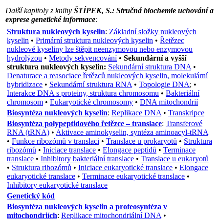
Další kapitoly z knihy
ŠTÍPEK, S.: Stručná biochemie uchování a
exprese genetické informace
:
Struktura nukleových kyselin
:
Základní složky nukleových
kyselin
•
Primární struktura nukleových kyselin
•
Řetězec
nukleové kyseliny lze štěpit neenzymovou nebo enzymovou
hydrolýzou
•
Metody sekvencování
•
Sekundární a vyšší
struktura nukleových kyselin:
Sekundární struktura DNA
•
Denaturace a reasociace řetězců nukleových kyselin, molekulární
hybridizace
•
Sekundární struktura RNA
•
Topologie DNA
; •
Interakce DNA s proteiny, struktura chromosomu
•
Bakteriální
chromosom
•
Eukaryotické chromosomy
•
DNA mitochondrií
Biosyntéza nukleových kyselin
:
Replikace DNA
•
Transkripce
Biosyntéza polypeptidového řetězce – translace
:
Transferové
RNA (tRNA)
•
Aktivace aminokyselin, syntéza aminoacyl-tRNA
•
Funkce ribozómů v translaci
•
Translace u prokaryotů
•
Struktura
ribozómů
•
Iniciace translace
•
Elongace peptidů
•
Terminace
translace
•
Inhibitory bakteriální translace
•
Translace u eukaryotů
•
Struktura ribozómů
•
Iniciace eukaryotické translace
•
Elongace
eukaryotické translace
•
Terminace eukaryotické translace
•
Inhibitory eukaryotické translace
Genetický kód
Biosyntéza nukleových kyselin a proteosyntéza v
mitochondriích
:
Replikace mitochondriální DNA
•