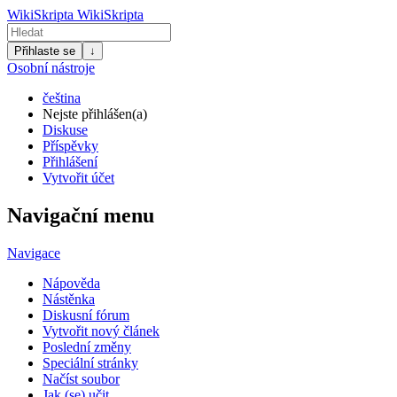
WikiSkripta
WikiSkripta
Přihlaste se
↓
Osobní nástroje
čeština
Nejste přihlášen(a)
Diskuse
Příspěvky
Přihlášení
Vytvořit účet
Navigační menu
Navigace
Nápověda
Nástěnka
Diskusní fórum
Vytvořit nový článek
Poslední změny
Speciální stránky
Načíst soubor
Jak (se) učit