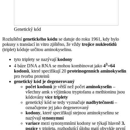
Genetický kód
Rozluštění
genetického kódu
se datuje do roku 1961, kdy bylo
pokusy s translací in vitro zjištěno, že vždy
trojice nukleotidů
(triplet) kóduje určitou aminokyselinu.
tyto triplety se nazývají
kodony
3
4 báze DNA a RNA se mohou kombinovat jako
4
=64
kodonů
, které specifikují 20
proteinogenních aminokyselin
pro tvorbu proteinů
genetický kód je degenerovaný
počet kodonů
je větší než počet
aminokyselin
–
všechny amk s výjimkou tryptofanu a methioninu jsou
kódovány
více triplety
genetický kód se tedy vyznačuje
nadbytečností
–
označujeme jej jako degenerovaný
kodony
, které specifikují stejnou aminokyselinu se
nazývají
synonymní
variace
mezi synonymními kodony se týkají hlavně
3.
pozice
v tripletu, rozhodující úlohu mají obvykle první