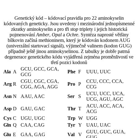
Genetický kód – kódovací pravidla pro 22 aminokyselin
kódovaných geneticky. Jsou uvedeny i mezinárodní jednopísmenné
zkratky aminokyselin a pro tři
stop
triplety i jejich historická
pojmenování
Amber
,
Opal
a
Ochre
. Syntéza naprosté většiny
bílkovin začíná methioninem, který je kódován kodonem AUG
(univerzální startovací signál), výjimečně valinem (kodon GUG)
případně ještě jinou aminokyselinou. Z tabulky je dobře patrná
degenerace genetického kódu vyjádřená zejména proměnlivostí ve
třetí pozici kodonů
GCU, GCC, GCA,
Ala
A
Phe
F
UUU, UUC
GCG
CGU, CGC, CGA,
CCU, CCC, CCA,
Arg
R
Pro
P
CGG, AGA, AGG
CCG
UCU, UCC, UCA,
Asn
N
AAU, AAC
Ser
S
UCG, AGU, AGC
ACU, ACC, ACA,
Asp
D
GAU, GAC
Thr
T
ACG
Cys
C
UGU, UGC
Trp
W
UGG
Gln
Q
CAA, CAG
Tyr
Y
UAU, UAC
GUU, GUC, GUA,
Glu
E
GAA, GAG
Val
V
GUG