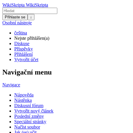
WikiSkripta
WikiSkripta
Přihlaste se
↓
Osobní nástroje
čeština
Nejste přihlášen(a)
Diskuse
Příspěvky
Přihlášení
Vytvořit účet
Navigační menu
Navigace
Nápověda
Nástěnka
Diskusní fórum
Vytvořit nový článek
Poslední změny
Speciální stránky
Načíst soubor
Jak (se) učit