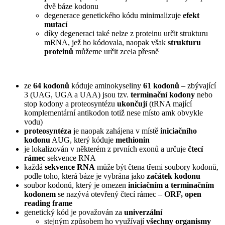
dvě báze kodonu
degenerace genetického kódu minimalizuje
efekt
mutací
díky degeneraci také nelze z proteinu určit strukturu
mRNA, jež ho kódovala, naopak však
strukturu
proteinů
můžeme určit zcela přesně
ze
64 kodonů
kóduje aminokyseliny
61 kodonů
– zbývající
3 (UAG, UGA a UAA) jsou tzv.
terminační kodony
nebo
stop kodony a proteosyntézu
ukončují
(tRNA mající
komplementární antikodon totiž nese místo amk obvykle
vodu)
proteosyntéza
je naopak zahájena v místě
iniciačního
kodonu
AUG, který kóduje
methionin
je lokalizován v některém z prvních exonů a určuje
čtecí
rámec
sekvence RNA
každá
sekvence RNA
může být čtena třemi soubory kodonů,
podle toho, která báze je vybrána jako
začátek kodonu
soubor kodonů, který je omezen
iniciačním a terminačním
kodonem
se nazývá otevřený čtecí rámec –
ORF, open
reading frame
genetický kód je považován za
univerzální
stejným způsobem ho využívají
všechny organismy