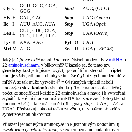
GGU, GGC, GGA,
Gly
G
Start
AUG, (GUG)
GGG
His
H
CAU, CAC
Stop
UAG (
Amber
)
Ile
I
AUU, AUC, AUA
Stop
UGA (
Opal
)
CUU, CUC, CUA,
Leu
L
Stop
UAA (
Ochre
)
CUG, UUA, UUG
Lys
K
AAA, AAG
Pyl
O
UAG
Met
M
AUG
Sec
U
UGA (+
SECIS
)
Jaký je
šifrovací klíč
neboli
kód
mezi čtyřmi nukleotidy v
mRNA
a
22
aminokyselinami
v bílkovině? Ukázalo se, že tento tzv.
genetický kód
je třípísmenový, tj. pořadí tří nukleotidů –
triplet
kóduje vždy jedinou aminokyselinu. Ze čtyř různých nukleotidů v
3
mRNA se tak může vytvořit 4
= 64 různých tripletů neboli
kódových slov,
kodonů
(viz tabulku). To je naprosto dostatečný
počet ke specifikaci každé z 22 aminokyselin a navíc i k vytvoření
signálů, které určí, odkud má v mRNA translace začít (obvykle od
kodonu AUG) a kde má skončit (tři signály
stop
– UAA, UAG a
UGA). Představují jakousi tečku za větou, tj. v našem případě za
syntetizovanou bílkovinou.
Přiřazení jednotlivých aminokyselin k jednotlivým kodonům, tj.
rozšifrování genetického kódu
, se experimentálně podařilo asi v