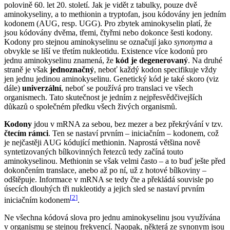
polovině 60. let 20. století. Jak je vidět z tabulky, pouze dvě
aminokyseliny, a to methionin a tryptofan, jsou kódovány jen jedním
kodonem (AUG, resp. UGG). Pro zbytek aminokyselin platí, že
jsou kódovány dvěma, třemi, čtyřmi nebo dokonce šesti kodony.
Kodony pro stejnou aminokyselinu se označují jako
synonyma
a
obvykle se liší ve třetím nukleotidu. Existence více kodonů pro
jednu aminokyselinu znamená, že
kód je degenerovaný
. Na druhé
straně je však
jednoznačný
, neboť každý kodon specifikuje vždy
jen jednu jedinou aminokyselinu. Genetický kód je také skoro (viz
dále)
univerzální
, neboť se používá pro translaci ve všech
organismech. Tato skutečnost je jedním z nejpřesvědčivejších
důkazů o společném předku všech živých organismů.
Kodony
jdou v mRNA za sebou, bez mezer a bez překrývání v tzv.
čtecím rámci
. Ten se nastaví prvním – iniciačním – kodonem, což
je nejčastěji AUG kódující methionin. Naprostá většina nově
syntetizovaných bílkovinných řetezců tedy začíná touto
aminokyselinou. Methionin se však velmi často – a to buď ješte před
dokončením translace, anebo až po ní, už z hotové bílkoviny –
odštěpuje. Informace v mRNA se tedy čte a překládá souvisle po
úsecích dlouhých tři nukleotidy a jejich sled se nastaví prvním
[
2
]
iniciačním kodonem
.
Ne všechna kódová slova pro jednu aminokyselinu jsou využívána
v organismu se stejnou frekvencí. Naopak, některá ze synonym jsou