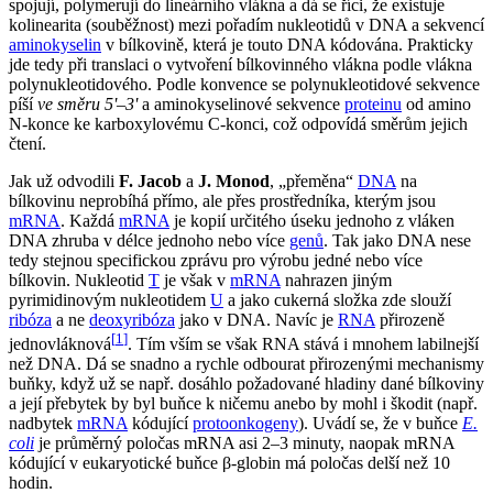
spojují, polymerují do lineárního vlákna a dá se říci, že existuje
kolinearita (souběžnost) mezi pořadím nukleotidů v DNA a sekvencí
aminokyselin
v bílkovině, která je touto DNA kódována. Prakticky
jde tedy při translaci o vytvoření bílkovinného vlákna podle vlákna
polynukleotidového. Podle konvence se polynukleotidové sekvence
píší
ve směru 5'–3'
a aminokyselinové sekvence
proteinu
od amino
N-konce ke karboxylovému C-konci, což odpovídá směrům jejich
čtení.
Jak už odvodili
F. Jacob
a
J. Monod
, „přeměna“
DNA
na
bílkovinu neprobíhá přímo, ale přes prostředníka, kterým jsou
mRNA
. Každá
mRNA
je kopií určitého úseku jednoho z vláken
DNA zhruba v délce jednoho nebo více
genů
. Tak jako DNA nese
tedy stejnou specifickou zprávu pro výrobu jedné nebo více
bílkovin. Nukleotid
T
je však v
mRNA
nahrazen jiným
pyrimidinovým nukleotidem
U
a jako cukerná složka zde slouží
ribóza
a ne
deoxyribóza
jako v DNA. Navíc je
RNA
přirozeně
[
1
]
jednovláknová
. Tím vším se však RNA stává i mnohem labilnejší
než DNA. Dá se snadno a rychle odbourat přirozenými mechanismy
buňky, když už se např. dosáhlo požadované hladiny dané bílkoviny
a její přebytek by byl buňce k ničemu anebo by mohl i škodit (např.
nadbytek
mRNA
kódující
protoonkogeny
). Uvádí se, že v buňce
E.
coli
je průměrný poločas mRNA asi 2–3 minuty, naopak mRNA
kódující v eukaryotické buňce β-globin má poločas delší než 10
hodin.