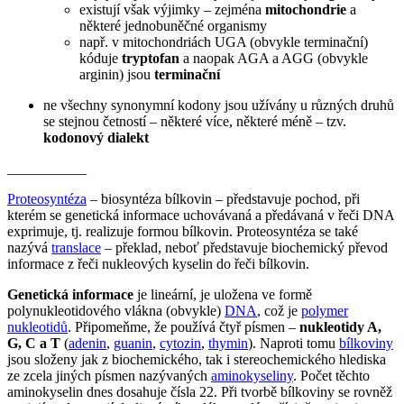
existují však výjimky – zejména
mitochondrie
a
některé jednobuněčné organismy
např. v mitochondriách UGA (obvykle terminační)
kóduje
tryptofan
a naopak AGA a AGG (obvykle
arginin) jsou
terminační
ne všechny synonymní kodony jsou užívány u různých druhů
se stejnou četností – některé více, některé méně – tzv.
kodonový dialekt
___________
Proteosyntéza
– biosyntéza bílkovin – představuje pochod, při
kterém se genetická informace uchovávaná a předávaná v řeči DNA
exprimuje, tj. realizuje formou bílkovin. Proteosyntéza se také
nazývá
translace
– překlad, neboť představuje biochemický převod
informace z řeči nukleových kyselin do řeči bílkovin.
Genetická informace
je lineární, je uložena ve formě
polynukleotidového vlákna (obvykle)
DNA
, což je
polymer
nukleotidů
. Připomeňme, že používá čtyř písmen –
nukleotidy A,
G, C a T
(
adenin
,
guanin
,
cytozin
,
thymin
). Naproti tomu
bílkoviny
jsou složeny jak z biochemického, tak i stereochemického hlediska
ze zcela jiných písmen nazývaných
aminokyseliny
. Počet těchto
aminokyselin dnes dosahuje čísla 22. Při tvorbě bílkoviny se rovněž