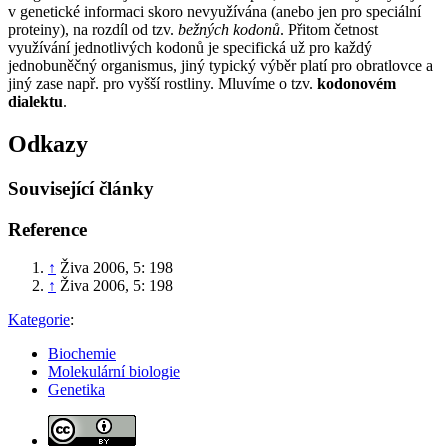
v genetické informaci skoro nevyužívána (anebo jen pro speciální
proteiny), na rozdíl od tzv.
bežných kodonů
. Přitom četnost
využívání jednotlivých kodonů je specifická už pro každý
jednobuněčný organismus, jiný typický výběr platí pro obratlovce a
jiný zase např. pro vyšší rostliny. Mluvíme o tzv.
kodonovém
dialektu
.
Odkazy
Související články
Reference
↑
Živa 2006, 5: 198
↑
Živa 2006, 5: 198
Kategorie
:
Biochemie
Molekulární biologie
Genetika