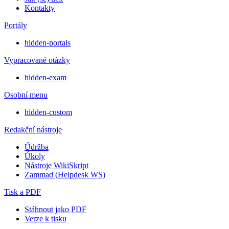
Kontakty
Portály
hidden-portals
Vypracované otázky
hidden-exam
Osobní menu
hidden-custom
Redakční nástroje
Údržba
Úkoly
Nástroje WikiSkript
Zammad (Helpdesk WS)
Tisk a PDF
Stáhnout jako PDF
Verze k tisku