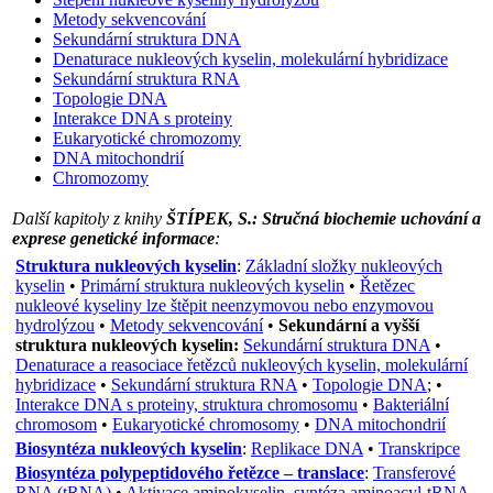
Metody sekvencování
Sekundární struktura DNA
Denaturace nukleových kyselin, molekulární hybridizace
Sekundární struktura RNA
Topologie DNA
Interakce DNA s proteiny
Eukaryotické chromozomy
DNA mitochondrií
Chromozomy
Další kapitoly z knihy
ŠTÍPEK, S.: Stručná biochemie uchování a
exprese genetické informace
:
Struktura nukleových kyselin
:
Základní složky nukleových
kyselin
•
Primární struktura nukleových kyselin
•
Řetězec
nukleové kyseliny lze štěpit neenzymovou nebo enzymovou
hydrolýzou
•
Metody sekvencování
•
Sekundární a vyšší
struktura nukleových kyselin:
Sekundární struktura DNA
•
Denaturace a reasociace řetězců nukleových kyselin, molekulární
hybridizace
•
Sekundární struktura RNA
•
Topologie DNA
; •
Interakce DNA s proteiny, struktura chromosomu
•
Bakteriální
chromosom
•
Eukaryotické chromosomy
•
DNA mitochondrií
Biosyntéza nukleových kyselin
:
Replikace DNA
•
Transkripce
Biosyntéza polypeptidového řetězce – translace
:
Transferové
RNA (tRNA)
•
Aktivace aminokyselin, syntéza aminoacyl-tRNA