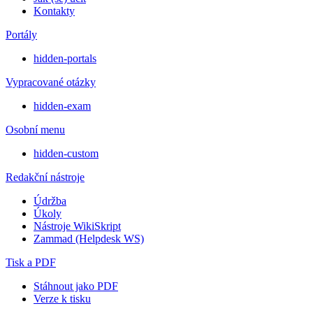
Kontakty
Portály
hidden-portals
Vypracované otázky
hidden-exam
Osobní menu
hidden-custom
Redakční nástroje
Údržba
Úkoly
Nástroje WikiSkript
Zammad (Helpdesk WS)
Tisk a PDF
Stáhnout jako PDF
Verze k tisku