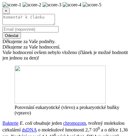
×
Odeslat
Děkujeme za Vaše podněty.
Děkujeme za Vaše hodnocení.
Vaše hodnocení ovšem nebylo vloženo (článek je možné hodnotit
jen jednou za den)!
Porovnání eukaryotické (vlevo) a prokaryotické buňky
(vpravo)
Bakterie
E. coli
obsahuje jeden
chromozom
, tvořený molekulou
9
cirkulární
dsDNA
o molekulové hmotnosti 2,7·10
a o délce 1,36
6