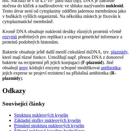
nm. Nachází se v ní 4,1·10
párů bazí (bp). DNA je zákonitě
stočena do kliček a nadšroubovic ve shluku nazývaném
nukleoid
.
Tento útvar není od cytoplazmy oddělen jadernou membránou jako
v buňkách vyšších organizmů. Na několika místech je fixován k
cytoplazmatické membráně.
Kromě DNA obsahuje nukleoid desítky různých proteinů včetně
enzymů
potřebných pro replikaci a expresi genetické informace a
proteinů podobných histonům.
Bakterie obsahuje ještě další menší cirkulární dsDNA, tzv.
plazmidy
,
které mají různé funkce. Umožňují např. přenos DNA z donorové
bakterie na recipientní při jejich konjugaci (
F-plazmid
). Jiné
obsahují
geny
kódující enzymy schopné modifikovat
antibiotika
;
jejich exprese se projeví rezistencí na příslušná antibiotika (
R-
plazmidy
).
Odkazy
Související články
Struktura nukleových kyselin
Základní složky nukleových kyselin
Primární struktura nukleových kyselin
Štěpení nukleové kyseliny hydrolýzou