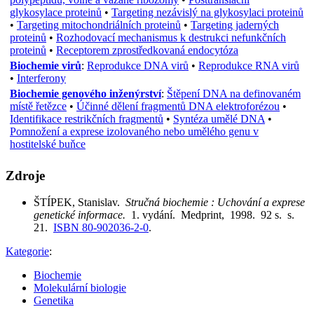
glykosylace proteinů
•
Targeting nezávislý na glykosylaci proteinů
•
Targeting mitochondriálních proteinů
•
Targeting jaderných
proteinů
•
Rozhodovací mechanismus k destrukci nefunkčních
proteinů
•
Receptorem zprostředkovaná endocytóza
Biochemie virů
:
Reprodukce DNA virů
•
Reprodukce RNA virů
•
Interferony
Biochemie genového inženýrství
:
Štěpení DNA na definovaném
místě řetězce
•
Účinné dělení fragmentů DNA elektroforézou
•
Identifikace restrikčních fragmentů
•
Syntéza umělé DNA
•
Pomnožení a exprese izolovaného nebo umělého genu v
hostitelské buňce
Zdroje
ŠTÍPEK, Stanislav.
Stručná biochemie : Uchování a exprese
genetické informace.
1. vydání. Medprint, 1998. 92 s. s.
21.
ISBN 80-902036-2-0
.
Kategorie
:
Biochemie
Molekulární biologie
Genetika