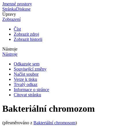
Jmenné prostory
Stránka
Diskuse
Úpravy
Zobrazení
Číst
Zobrazit zdroj
Zobrazit historii
Nástroje
Nástroje
Odkazuje sem
Související změny
Načíst soubor
Verze k tisku
Trvalý odkaz
Informace o stránce
Citovat stránku
Bakteriální chromozom
(přesměrováno z
Bakteriální chromosom
)