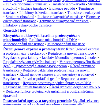
•
Funkce ribozómů v translaci
•
Translace u prokaryotů
•
Struktura
ribozómů
•
Iniciace translace
•
Elongace peptidů
•
Terminace
translace
•
Inhibitory bakteriální translace
•
Translace u eukaryotů
•
Struktura ribozómů
•
Iniciace eukaryotické translace
•
Elongace
eukaryotické translace
•
Terminace eukaryotické translace
•
Inhibitory eukaryotické translace
Genetický kód
Biosyntéza nukleových kyselin a proteosyntéza v
mitochondriích
:
Replikace mitochondriální DNA
•
Mitochondriální transkripce
•
Mitochondriální translace
Řízení genové exprese a proteosyntézy
:
Řízení genové exprese
a proteosyntézy u prokaryot
•
Regulace na úrovni transkripce
•
Regulace sigma-faktory
•
Jacobův-Monodův operonový model
•
Regulační význam cAMP u bakterií
•
Variace operonového řízení
genů
•
Tryptofanový a arabinosový operon
•
Řízení terminace
transkripce
•
Regulace bakteriální proteosyntézy na úrovni
translace
•
Řízení genové exprese a proteosyntézy u eukaryot
•
Regulace na úrovni uspořádání genů
•
Regulace na úrovni
transkripce
•
Regulace posttranskripčních úprav pre-mRNA
•
Regulace na úrovni translace
•
Řízení rychlosti degradace mRNA
•
Regulace funkce proteinu kotranslačními a posttranslačními
úpravami
Posttranslační úpravy a targeting proteinů
:
Signální sekvence
polypeptidu, volné a vázané ribozómy
•
Posttranslační