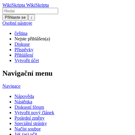
WikiSkripta
WikiSkripta
Přihlaste se
↓
Osobní nástroje
čeština
Nejste přihlášen(a)
Diskuse
Příspěvky
Přihlášení
Vytvořit účet
Navigační menu
Navigace
Nápověda
Nástěnka
Diskusní fórum
Vytvořit nový článek
Poslední změny
Speciální stránky
Načíst soubor
Jak (se) učit