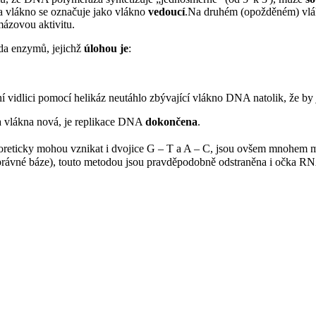
 a vlákno se označuje jako vlákno
vedoucí
.Na druhém (opožděném) vlá
mázovou aktivitu.
a enzymů, jejichž
úlohou je
:
í vidlici pomocí helikáz neutáhlo zbývající vlákno DNA natolik, že by 
a vlákna nová, je replikace DNA
dokončena
.
oreticky mohou vznikat i dvojice G – T a A – C, jsou ovšem mnohem
ní správné báze), touto metodou jsou pravděpodobně odstraněna i očka 