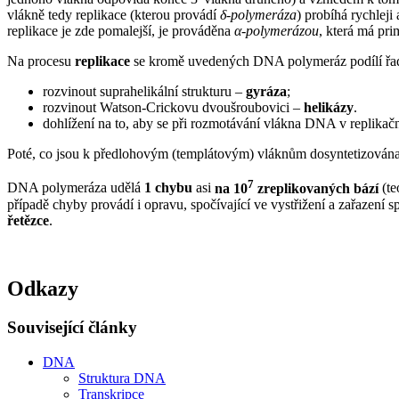
vlákně tedy replikace (kterou provádí
δ-polymeráza
) probíhá rychleji
replikace je zde pomalejší, je prováděna
α-polymerázou
, která má pri
Na procesu
replikace
se kromě uvedených DNA polymeráz podílí řad
rozvinout suprahelikální strukturu –
gyráza
;
rozvinout Watson-Crickovu dvoušroubovici –
helikázy
.
dohlížení na to, aby se při rozmotávání vlákna DNA v replikačn
Poté, co jsou k předlohovým (templátovým) vláknům dosyntetizován
7
DNA polymeráza udělá
1 chybu
asi
na 10
zreplikovaných bází
(te
případě chyby provádí i opravu, spočívající ve vystřižení a zařaze
řetězce
.
Odkazy
Související články
DNA
Struktura DNA
Transkripce