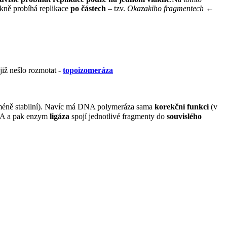
kně probíhá replikace
po částech
– tzv.
Okazakiho fragmentech
←
již nešlo rozmotat -
topoizomeráza
 méně stabilní). Navíc má DNA polymeráza sama
korekční funkci
(v
RNA a pak enzym
ligáza
spojí jednotlivé fragmenty do
souvislého