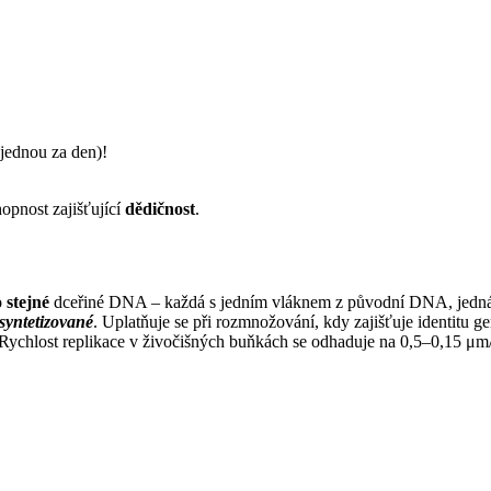
jednou za den)!
hopnost zajišťující
dědičnost
.
 stejné
dceřiné DNA – každá s jedním vláknem z původní DNA, jedná
syntetizované
. Uplatňuje se při rozmnožování, kdy zajišťuje identitu 
Rychlost replikace v živočišných buňkách se odhaduje na 0,5–0,15 μm