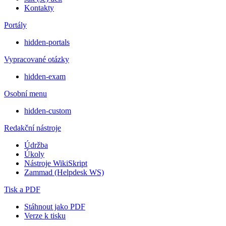
Kontakty
Portály
hidden-portals
Vypracované otázky
hidden-exam
Osobní menu
hidden-custom
Redakční nástroje
Údržba
Úkoly
Nástroje WikiSkript
Zammad (Helpdesk WS)
Tisk a PDF
Stáhnout jako PDF
Verze k tisku