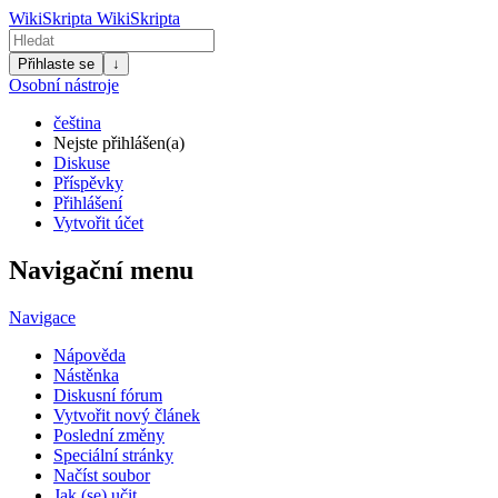
WikiSkripta
WikiSkripta
Přihlaste se
↓
Osobní nástroje
čeština
Nejste přihlášen(a)
Diskuse
Příspěvky
Přihlášení
Vytvořit účet
Navigační menu
Navigace
Nápověda
Nástěnka
Diskusní fórum
Vytvořit nový článek
Poslední změny
Speciální stránky
Načíst soubor
Jak (se) učit