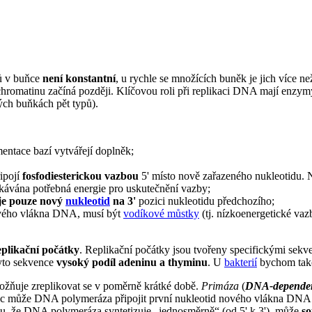
nů v buňce
není konstantní
, u rychle se množících buněk je jich více 
chromatinu začíná později. Klíčovou roli při replikaci DNA mají enzy
ých buňkách pět typů).
entace bazí vytvářejí doplněk;
řipojí
fosfodiesterickou vazbou
5' místo nově zařazeného nukleotidu. 
kávána potřebná energie pro uskutečnění vazby;
je pouze nový
nukleotid
na 3'
pozici nukleotidu předchozího;
ového vlákna DNA, musí být
vodíkové můstky
(tj. nízkoenergetické v
eplikační počátky
. Replikační počátky jsou tvořeny specifickými sek
tyto sekvence
vysoký podíl adeninu a thyminu
. U
bakterií
bychom tako
možňuje zreplikovat se v poměrně krátké době.
Primáza
(
DNA-dependen
ec může DNA polymeráza připojit první nukleotid nového vlákna DN
u, že DNA polymeráza syntetizuje „jednosměrně“ (od 5' k 3'), může
so