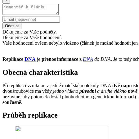
×
Odeslat
Děkujeme za Vaše podněty.
Děkujeme za Vaše hodnocení.
Vaše hodnocení ovšem nebylo vloženo (článek je možné hodnotit jen 
Replikace
DNA
je
přenos informace
z
DNA
do DNA
. Je to tedy sc
Obecná charakteristika
Při replikaci vzniknou z jedné mateřské molekuly DNA
dvě naprosto
dvoušroubovice má vždy
jedno vlákno
původní
a druhé vlákno
nově 
nezbytné, aby potomek dostal plnohodnotnou genetickou informaci). 
současně
.
Průběh replikace