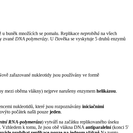
než u buněk množících se pomalu. Replikace
neprobíhá
na všech
my zvané
DNA polymerázy
. U člověka se vyskytuje 5 druhů enzymů
Nově zařazované nukleotidy jsou používány ve formě
azby mezi oběma vlákny) nejprve narušeny enzymem
helikázou
.
vencemi nukleotidů, které jsou rozpoznávány
iniciačními
výto počátek našli pouze
jeden
.
tní RNA-polymeráza
) vytváří na začátku replikovaného úseku
A. Vzhledem k tomu, že jsou obě vlákna DNA
antiparalelní
(konci 5'
uvisle probíhat replikace pouze na jednom vlákně
.Na tomto