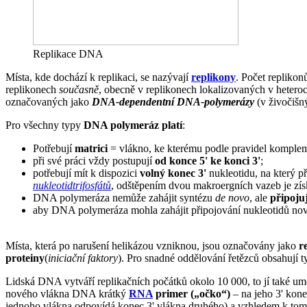
Replikace DNA
Místa, kde dochází k replikaci, se nazývají
replikony
. Počet repliko
replikonech
současně
, obecně v replikonech lokalizovaných v hetero
označovaných jako
DNA-dependentní DNA-polymerázy
(v živočišn
Pro všechny typy
DNA polymeráz platí
:
Potřebují
matrici
= vlákno, ke kterému podle pravidel komplem
při své práci vždy postupují
od konce 5' ke konci 3'
;
potřebují mít k dispozici
volný konec 3'
nukleotidu, na který p
nukleotidtrifosfátů
, odštěpením dvou makroergních vazeb je zís
DNA polymeráza nemůže zahájit syntézu
de novo
, ale
připoju
aby DNA polymeráza mohla zahájit připojování nukleotidů n
Místa, která po narušení helikázou vzniknou, jsou označovány jako
r
proteiny
(
iniciační faktory
). Pro snadné oddělování řetězců obsahují 
Lidská DNA vytváří replikačních počátků okolo 10 000, to jí také u
nového vlákna DNA krátký
RNA
primer („očko“)
– na jeho 3' kon
jednoho vlákna odpovídá konec 3' vlákna druhého) a vzhledem k tom