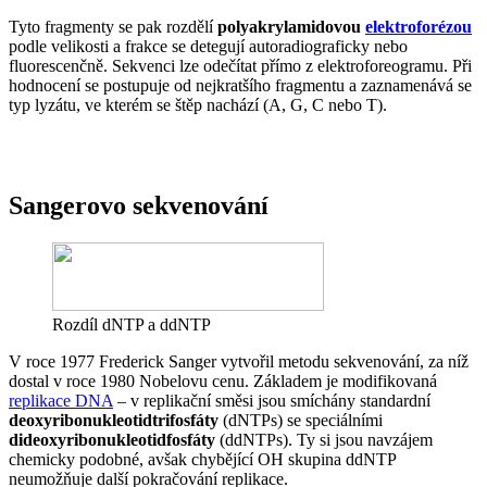
Tyto fragmenty se pak rozdělí
polyakrylamidovou
elektroforézou
podle velikosti a frakce se detegují autoradiograficky nebo
fluorescenčně. Sekvenci lze odečítat přímo z elektroforeogramu. Při
hodnocení se postupuje od nejkratšího fragmentu a zaznamenává se
typ lyzátu, ve kterém se štěp nachází (A, G, C nebo T).
Sangerovo sekvenování
Rozdíl dNTP a ddNTP
V roce 1977 Frederick Sanger vytvořil metodu sekvenování, za níž
dostal v roce 1980 Nobelovu cenu. Základem je modifikovaná
replikace DNA
– v replikační směsi jsou smíchány standardní
deoxyribonukleotidtrifosfáty
(dNTPs) se speciálními
dideoxyribonukleotidfosfáty
(ddNTPs). Ty si jsou navzájem
chemicky podobné, avšak chybějící OH skupina ddNTP
neumožňuje další pokračování replikace.