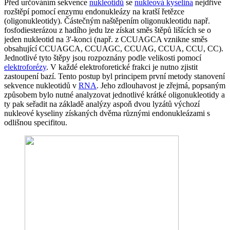
Před určováním sekvence
nukleotidů
se
nukleová kyselina
nejdříve
rozštěpí pomocí enzymu endonukleázy na kratší řetězce
(oligonukleotidy). Částečným naštěpením oligonukleotidu např.
fosfodiesterázou z hadího jedu lze získat směs štěpů lišících se o
jeden nukleotid na 3'-konci (např. z CCUAGCA vznikne směs
obsahující CCUAGCA, CCUAGC, CCUAG, CCUA, CCU, CC).
Jednotlivé tyto štěpy jsou rozpoznány podle velikosti pomocí
elektroforézy
. V každé elektroforetické frakci je nutno zjistit
zastoupení bazí. Tento postup byl principem první metody stanovení
sekvence nukleotidů v
RNA
. Jeho zdlouhavost je zřejmá, popsaným
způsobem bylo nutné analyzovat jednotlivé krátké oligonukleotidy a
ty pak seřadit na základě analýzy aspoň dvou lyzátů výchozí
nukleové kyseliny získaných dvěma různými endonukleázami s
odlišnou specifitou.