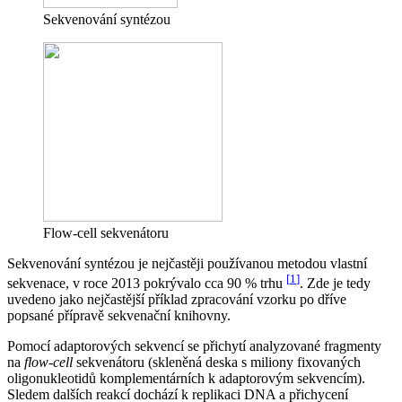
Sekvenování syntézou
Flow-cell sekvenátoru
Sekvenování syntézou je nejčastěji používanou metodou vlastní
[
1
]
sekvenace, v roce 2013 pokrývalo cca 90 % trhu
. Zde je tedy
uvedeno jako nejčastější příklad zpracování vzorku po dříve
popsané přípravě sekvenační knihovny.
Pomocí adaptorových sekvencí se přichytí analyzované fragmenty
na
flow-cell
sekvenátoru (skleněná deska s miliony fixovaných
oligonukleotidů komplementárních k adaptorovým sekvencím).
Sledem dalších reakcí dochází k replikaci DNA a přichycení