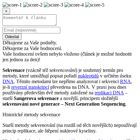
×
Odeslat
Děkujeme za Vaše podněty.
Děkujeme za Vaše hodnocení.
Vaše hodnocení ovšem nebylo vloženo (článek je možné hodnotit
jen jednou za den)!
Sekvenace
(vzácně též
sekvencování
) je souhrnný termín pro
metody, které umožňují popsat pořadí
nukleotidů
v určitém úseku
DNA
. Těmito metodami lze nepřímo analyzovat i sekvenci
RNA
,
je-li
reverzní transkripcí
převedena na DNA. V praxi jsou dnes
používány především dvě metody založené na
replikaci DNA
–
starší
Sangerova sekvenace
a novější, principem složitější
sekvenování nové generace – Next Generation Sequencing
.
Historické metody sekvenace
Starší metody sekvenování (na rozdíl od těch novějších) nepoužívají
princip replikace, ale štěpení nukleové kyseliny.