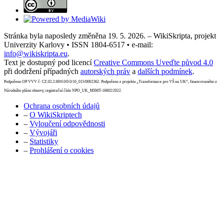
Stránka byla naposledy změněna 19. 5. 2026. – WikiSkripta, projekt
Univerzity Karlovy • ISSN 1804-6517 • e-mail:
info@wikiskripta.eu
.
Text je dostupný pod licencí
Creative Commons Uveďte původ 4.0
při dodržení případných
autorských práv
a
dalších podmínek
.
Podpořeno OP VVV č. CZ.02.2.69/0.0/0.0/16_015/0002362. Podpořeno z projektu „Transformace pro VŠ na UK“, financovaného z
Národního plánu obnovy, registrační číslo NPO_UK_MSMT-16602/2022.
Ochrana osobních údajů
–
O WikiSkriptech
–
Vyloučení odpovědnosti
–
Vývojáři
–
Statistiky
–
Prohlášení o cookies