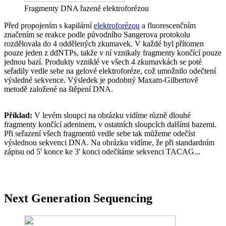
Fragmenty DNA řazené elektroforézou
Před propojením s kapilární
elektroforézou
a fluorescenčním
značením se reakce podle původního Sangerova protokolu
rozdělovala do 4 oddělených zkumavek. V každé byl přítomen
pouze jeden z ddNTPs, takže v ní vznikaly fragmenty končící pouze
jednou bazí. Produkty vzniklé ve všech 4 zkumavkách se poté
seřadily vedle sebe na gelové elektroforéze, což umožnilo odečtení
výsledné sekvence. Výsledek je podobný Maxam-Gilbertově
metodě založené na štěpení DNA.
Příklad:
V levém sloupci na obrázku vidíme různě dlouhé
fragmenty končící adeninem, v ostatních sloupcích dalšími bazemi.
Při seřazení všech fragmentů vedle sebe tak můžeme odečíst
výslednou sekvenci DNA. Na obrázku vidíme, že při standardním
zápisu od 5' konce ke 3' konci odečítáme sekvenci TACAG...
Next Generation Sequencing