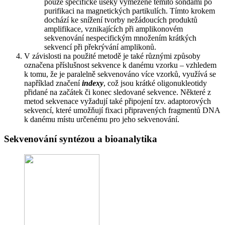
pouze specifické úseky vymezené těmito sondami po
purifikaci na magnetických partikulích. Tímto krokem
dochází ke snížení tvorby nežádoucích produktů
amplifikace, vznikajících při amplikonovém
sekvenování nespecifickým množením krátkých
sekvencí při překrývání amplikonů.
V závislosti na použité metodě je také různými způsoby
označena příslušnost sekvence k danému vzorku – vzhledem
k tomu, že je paralelně sekvenováno více vzorků, využívá se
například značení
indexy
, což jsou krátké oligonukleotidy
přidané na začátek či konec sledované sekvence. Některé z
metod sekvenace vyžadují také připojení tzv. adaptorových
sekvencí, které umožňují fixaci připravených fragmentů DNA
k danému místu určenému pro jeho sekvenování.
Sekvenování syntézou a bioanalytika