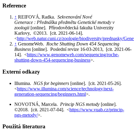
Reference
↑
REIFOVÁ, Radka.
Sekvenování Nové
Generace : Přednáška předmětu Genetické metody v
zoologii
[online]. Přírodovědecká fakulta Univerzity
Karlovy, ©2013. [cit. 2021-06-14].
<
http://web.natur.cuni.cz/zoologie/biodiversity/prednasky/
↑
GenomeWeb.
Roche Shutting Down 454 Sequencing
Business
[online]. Poslední revize 16-03-2013, [cit. 2021-06-
14]. <
https://www.genomeweb.com/sequencing/roche-
shutting-down-454-sequencing-business
>.
Externí odkazy
Illumina.
NGS for beginners
[online]. [cit. 2021-05-26].
<
https://www.illumina.com/science/technology/next-
generation-sequencing/beginners.html
>.
NOVOTNÁ, Marcela.
Princip NGS metody
[online].
©2018. [cit. 2021-07-04]. <
https://www.vuab.cz/princip-
ngs-metody/
>.
Použitá literatura