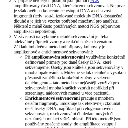
V případě některých postupů jsou pomocí
PCR
amplifikovány části DNA, které chceme sekvenovat. Nejprve
je však ověřena koncentrace vstupní DNA a celistvost
fragmentů (tedy jsou-li izolované molekuly DNA dostatečně
dlouhé a je jich ve vzorku potřebné množství pro analýzu).
Některé z méně často používaných metod NGS přípravnou
amplifikaci nepotřebují.
V závislosti na vybrané metodě sekvenování je třeba
adekvátně připravit vzorky a reakční směs sekvenátoru.
Základními dvěma metodami přípravy knihovny je
amplikonové a enrichmentové sekvenování:
Při
amplikonovém sekvenování
využíváme konkrétně
definované primery pro dané úseky DNA, které
sekvenujeme. Úseky jsou krátké a jsou sekvenovány v
mnoha opakováních. Můžeme se tak detailně s vysokou
přesností zaměřit na konkrétní změny v sekvenci
daného genu – tato metoda se nejčastěji využívá pro
sekvenování mnoha kratších vzorků například při
screeningu nádorových mutací u více pacientů.
Enrichmentové sekvenování
pracuje s mnohem
delšími fragmenty, umožňuje tak efektivněji zkoumat
delší úseky DNA, například při celogenomovém
sekvenování, resekvenování či hledání nových či
neznámých mutací v širší oblasti. Při této metodě jsou
používány značené sondy, do amplifikace vstupují