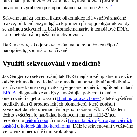
překonání jinými výrobci však byla výroba nových přístrojů
[
2
]
původním výrobcem postupně ukončena po roce 2013
.
Sekvenování za pomoci ligace oligonukleotidů využívá značené
reakce, při které enzym ligáza k primeru připojuje oligonukleotidy
se známou sekvencí na bázi komplementarity k templátové DNA.
Tato metoda má nejnižší míru chybovosti.
Další metody, jako je sekvenování na polovodičovém čipu či
nanopórech, jsou málo používané.
Využití sekvenování v medicíně
Jak Sangerovo sekvenování, tak NGS mají široké uplatnění ve více
odvětvích medicíny. Jedná se o medicínu preventivní/prediktivní –
využíváme biomarkery rizika vývoje onemocnění, například mutací
BRCA
; diagnostické analýzy umožňující potvrzení daného
onemocnění či jeho rozsah (
Huntingtonova chorea
) a také vyšetření
prediktivních či prognostických biomarkerů, které popisují
závažnost daného onemocnění a jeho možnou léčbu. Příkladem
těchto vyšetření je například hodnocení mutací HER-2/neu
receptoru u
nádorů prsu
či mutací
tyrozinkinázových signalizačních
kaskád
u
kolorektálního karcinomu
. Dále je sekvenování využíváno
ve forenzní medicíně či mikrobiologii.