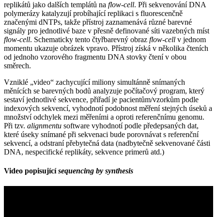
replikátů jako dalších templátů na
flow-cell
. Při sekvenování DNA
polymerázy katalyzují probíhající replikaci s fluorescenčně
značenými dNTPs, takže přístroj zaznamenává různé barevné
signály pro jednotlivé baze v přesně definované síti vazebných míst
flow-cell
. Schematicky tento čtyřbarevný obraz
flow-cell
v jednom
momentu ukazuje obrázek vpravo. Přístroj získá v několika čteních
od jednoho vzorového fragmentu DNA stovky čtení v obou
směrech.
Vzniklé „video“ zachycující miliony simultánně snímaných
měnících se barevných bodů analyzuje počítačový program, který
sestaví jednotlivé sekvence, přiřadí je pacientům/vzorkům podle
indexových sekvencí, vyhodnotí podobnost měření stejných úseků a
množství odchylek mezi měřeními a oproti referenčnímu genomu.
Při tzv.
alignmentu
software vyhodnotí podle předepsaných dat,
které úseky snímané při sekvenaci bude porovnávat s referenční
sekvencí, a odstraní přebytečná data (nadbytečně sekvenované části
DNA, nespecifické replikáty, sekvence primerů atd.)
Video popisující
sequencing by synthesis