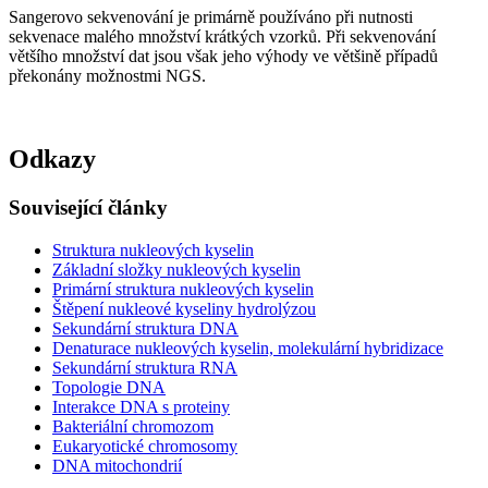
Sangerovo sekvenování je primárně používáno při nutnosti
sekvenace malého množství krátkých vzorků. Při sekvenování
většího množství dat jsou však jeho výhody ve většině případů
překonány možnostmi NGS.
Odkazy
Související články
Struktura nukleových kyselin
Základní složky nukleových kyselin
Primární struktura nukleových kyselin
Štěpení nukleové kyseliny hydrolýzou
Sekundární struktura DNA
Denaturace nukleových kyselin, molekulární hybridizace
Sekundární struktura RNA
Topologie DNA
Interakce DNA s proteiny
Bakteriální chromozom
Eukaryotické chromosomy
DNA mitochondrií