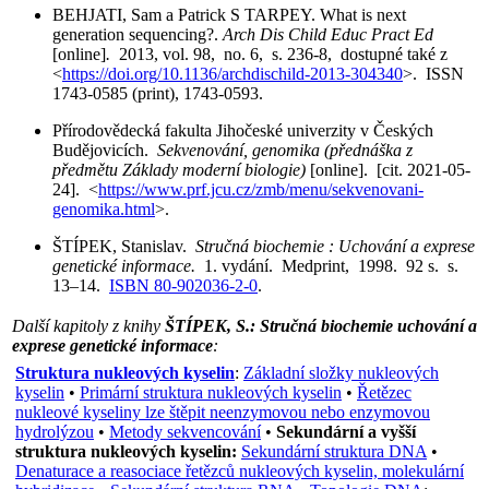
BEHJATI, Sam a Patrick S TARPEY. What is next
generation sequencing?.
Arch Dis Child Educ Pract Ed
[online]
.
2013, vol. 98, no. 6, s. 236-8, dostupné také z
<
https://doi.org/10.1136/archdischild-2013-304340
>. ISSN
1743-0585 (print), 1743-0593.
Přírodovědecká fakulta Jihočeské univerzity v Českých
Budějovicích.
Sekvenování, genomika (přednáška z
předmětu Základy moderní biologie)
[online]. [cit. 2021-05-
24]. <
https://www.prf.jcu.cz/zmb/menu/sekvenovani-
genomika.html
>.
ŠTÍPEK, Stanislav.
Stručná biochemie : Uchování a exprese
genetické informace.
1. vydání. Medprint, 1998. 92 s. s.
13–14.
ISBN 80-902036-2-0
.
Další kapitoly z knihy
ŠTÍPEK, S.: Stručná biochemie uchování a
exprese genetické informace
:
Struktura nukleových kyselin
:
Základní složky nukleových
kyselin
•
Primární struktura nukleových kyselin
•
Řetězec
nukleové kyseliny lze štěpit neenzymovou nebo enzymovou
hydrolýzou
•
Metody sekvencování
•
Sekundární a vyšší
struktura nukleových kyselin:
Sekundární struktura DNA
•
Denaturace a reasociace řetězců nukleových kyselin, molekulární