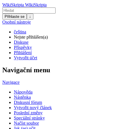
WikiSkripta
WikiSkripta
Přihlaste se
↓
Osobní nástroje
čeština
Nejste přihlášen(a)
Diskuse
Příspěvky
Přihlášení
Vytvořit účet
Navigační menu
Navigace
Nápověda
Nástěnka
Diskusní fórum
Vytvořit nový článek
Poslední změny
Speciální stránky
Načíst soubor
Jak (se) učit