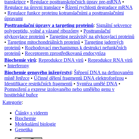
transkripce
•
Regulace posttranskripčních úprav pre-mRNA
•
Regulace na úrovni translace
•
Řízení rychlosti degradace mRNA
•
Regulace funkce proteinu kotranslačními a posttranslačními
úpravami
Posttranslační úpravy a targeting proteinů
:
Signální sekvence
polypeptidu, volné a vázané ribozómy
•
Posttranslační
glykosylace proteinů
•
Targeting nezávislý na glykosylaci proteinů
•
Targeting mitochondriálních proteinů
•
Targeting jaderných
proteinů
•
Rozhodovací mechanismus k destrukci nefunkčních
proteinů
•
Receptorem zprostředkovaná endocytóza
Biochemie virů
:
Reprodukce DNA virů
•
Reprodukce RNA virů
•
Interferony
Biochemie genového inženýrství
:
Štěpení DNA na definovaném
místě řetězce
•
Účinné dělení fragmentů DNA elektroforézou
•
Identifikace restrikčních fragmentů
•
Syntéza umělé DNA
•
Pomnožení a exprese izolovaného nebo umělého genu v
hostitelské buňce
Kategorie
:
Články s videem
Biochemie
Molekulární biologie
Genetika