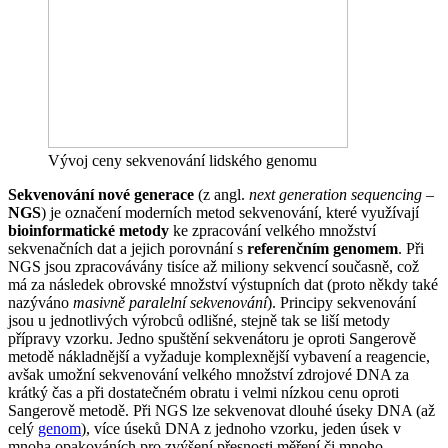
Vývoj ceny sekvenování lidského genomu
Sekvenování nové generace
(z angl.
next generation sequencing
–
NGS
) je označení moderních metod sekvenování, které využívají
bioinformatické metody
ke zpracování velkého množství
sekvenačních dat a jejich porovnání s
referenčním genomem
. Při
NGS jsou zpracovávány tisíce až miliony sekvencí současně, což
má za následek obrovské množství výstupních dat (proto někdy také
nazýváno
masivně paralelní sekvenování
). Principy sekvenování
jsou u jednotlivých výrobců odlišné, stejně tak se liší metody
přípravy vzorku. Jedno spuštění sekvenátoru je oproti Sangerově
metodě nákladnější a vyžaduje komplexnější vybavení a reagencie,
avšak umožní sekvenování velkého množství zdrojové DNA za
krátký čas a při dostatečném obratu i velmi nízkou cenu oproti
Sangerově metodě. Při NGS lze sekvenovat dlouhé úseky DNA (až
celý
genom
), více úseků DNA z jednoho vzorku, jeden úsek v
mnoha opakováních pro zvýšení přesnosti měření či mnoho