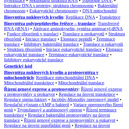
hybridizace
•
Sekundární struktura RNA
•
Topologie DNA
; •
Interakce DNA s proteiny, struktura chromosomu
•
Bakteriální
chromosom
•
Eukaryotické chromosomy
•
DNA mitochondrií
Biosyntéza nukleových kyselin
:
Replikace DNA
•
Transkripce
Biosyntéza polypeptidového řetězce – translace
:
Transferové
RNA (tRNA)
•
Aktivace aminokyselin, syntéza aminoacyl-tRNA
•
Funkce ribozómů v translaci
•
Translace u prokaryotů
•
Struktura
ribozómů
•
Iniciace translace
•
Elongace peptidů
•
Terminace
translace
•
Inhibitory bakteriální translace
•
Translace u eukaryotů
•
Struktura ribozómů
•
Iniciace eukaryotické translace
•
Elongace
eukaryotické translace
•
Terminace eukaryotické translace
•
Inhibitory eukaryotické translace
Genetický kód
Biosyntéza nukleových kyselin a proteosyntéza v
mitochondriích
:
Replikace mitochondriální DNA
•
Mitochondriální transkripce
•
Mitochondriální translace
Řízení genové exprese a proteosyntézy
:
Řízení genové exprese
a proteosyntézy u prokaryot
•
Regulace na úrovni transkripce
•
Regulace sigma-faktory
•
Jacobův-Monodův operonový model
•
Regulační význam cAMP u bakterií
•
Variace operonového řízení
genů
•
Tryptofanový a arabinosový operon
•
Řízení terminace
transkripce
•
Regulace bakteriální proteosyntézy na úrovni
translace
•
Řízení genové exprese a proteosyntézy u eukaryot
•
Regulace na úrovni uspořádání genů
•
Regulace na úrovni