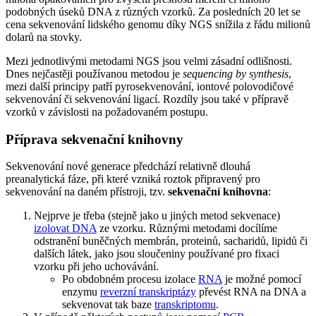
podobných úseků DNA z různých vzorků. Za posledních 20 let se
cena sekvenování lidského genomu díky NGS snížila z řádu milionů
dolarů na stovky.
Mezi jednotlivými metodami NGS jsou velmi zásadní odlišnosti.
Dnes nejčastěji používanou metodou je
sequencing by synthesis
,
mezi další principy patří pyrosekvenování, iontové polovodičové
sekvenování či sekvenování ligací. Rozdíly jsou také v přípravě
vzorků v závislosti na požadovaném postupu.
Příprava sekvenační knihovny
Sekvenování nové generace předchází relativně dlouhá
preanalytická fáze, při které vzniká roztok připravený pro
sekvenování na daném přístroji, tzv.
sekvenační knihovna
:
Nejprve je třeba (stejně jako u jiných metod sekvenace)
izolovat DNA
ze vzorku. Různými metodami docílíme
odstranění buněčných membrán, proteinů, sacharidů, lipidů či
dalších látek, jako jsou sloučeniny používané pro fixaci
vzorku při jeho uchovávání.
Po obdobném procesu izolace
RNA
je možné pomocí
enzymu
reverzní transkriptázy
převést RNA na DNA a
sekvenovat tak baze
transkriptomu
.