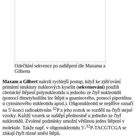
Odečítání sekvence po naštěpení dle Maxama a
Gilberta
Maxam a Gilbert
nalezli rychlejší postup, když ke zjišťování
primární struktury nukleových kyselin (
sekvenování
) použili
chemické štěpení polynukleotidu u jednoho ze čtyř nukleotidů
(pomocí dimetylsulfátu lze štěpit u guaninového, pomocí piperidinu
u cytosinového nukleotidu apod.). Oligonukleotid se nejdříve označí
32
na 5'-konci radioaktivním
P a jeho roztok se rozdělí na čtyři stejné
vzorky. Každý vzorek se naštěpí přednostně u jednoho ze čtyř
nukleotidů. Zvolené podmínky umožní většinou jedno štěpení v
32
molekule. Takže např. v oligonukleotidu 5'-
P-TACGTCGA se
získají čtyři různé směsi štěpů.