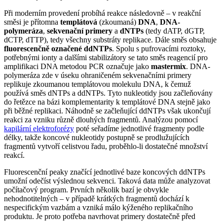
Při moderním provedení probíhá reakce následovně – v reakční
směsi je přítomna
templátová
(zkoumaná)
DNA
,
DNA-
polymeráza
,
sekvenační primery
a
dNTPs
(tedy dATP, dGTP,
dCTP, dTTP), tedy všechny substráty replikace. Dále směs obsahuje
fluorescenčně označené ddNTPs
. Spolu s pufrovacími roztoky,
potřebnými ionty a dalšími stabilizátory se tato směs reagencií pro
amplifikaci DNA metodou PCR označuje jako
mastermix
. DNA-
polymeráza zde v úseku ohraničeném sekvenačními primery
replikuje zkoumanou templátovou molekulu DNA, k čemuž
používá směs dNTPs a ddNTPs. Tyto nukleotidy jsou začleňovány
do řetězce na bázi komplementarity k templátové DNA stejně jako
při běžné replikaci. Náhodně se začleňující ddNTPs však ukončují
reakci za vzniku různě dlouhých fragmentů. Analýzou pomocí
kapilární elektroforézy
poté seřadíme jednotlivé fragmenty podle
délky, takže koncové nukleotidy postupně se prodlužujících
fragmentů vytvoří celistvou řadu, proběhlo-li dostatečné množství
reakcí.
Fluorescenční peaky značící jednotlivé baze koncových ddNTPs
umožní odečíst výslednou sekvenci. Taková data může analyzovat
počítačový program. Prvních několik bazí je obvykle
nehodnotitelných – v případě krátkých fragmentů dochází k
nespecifickým vazbám a vzniká málo kýženého replikačního
produktu. Je proto potřeba navrhovat primery dostatečně před