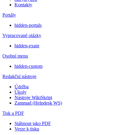
Kontakty
Portály
hidden-portals
Vypracované otázky
hidden-exam
Osobní menu
hidden-custom
Redakční nástroje
Údržba
Úkoly
Nástroje WikiSkript
Zammad (Helpdesk WS)
Tisk a PDF
Stáhnout jako PDF
Verze k tisku