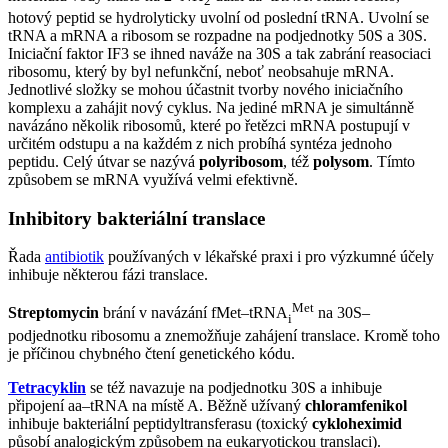
2
hotový peptid se hydrolyticky uvolní od poslední tRNA. Uvolní se
tRNA a mRNA a ribosom se rozpadne na podjednotky 50S a 30S.
Iniciační faktor IF3 se ihned naváže na 30S a tak zabrání reasociaci
ribosomu, který by byl nefunkční, neboť neobsahuje mRNA.
Jednotlivé složky se mohou účastnit tvorby nového iniciačního
komplexu a zahájit nový cyklus. Na jediné mRNA je simultánně
navázáno několik ribosomů, které po řetězci mRNA postupují v
určitém odstupu a na každém z nich probíhá syntéza jednoho
peptidu. Celý útvar se nazývá
polyribosom
, též
polysom
. Tímto
způsobem se mRNA využívá velmi efektivně.
Inhibitory bakteriální translace
Řada
antibiotik
používaných v lékařské praxi i pro výzkumné účely
inhibuje některou fázi translace.
Met
Streptomycin
brání v navázání fMet–tRNA
na 30S–
i
podjednotku ribosomu a znemožňuje zahájení translace. Kromě toho
je příčinou chybného čtení genetického kódu.
Tetracyklin
se též navazuje na podjednotku 30S a inhibuje
připojení aa–tRNA na místě A. Běžně užívaný
chloramfenikol
inhibuje bakteriální peptidyltransferasu (toxický
cykloheximid
působí analogickým způsobem na eukaryotickou translaci).