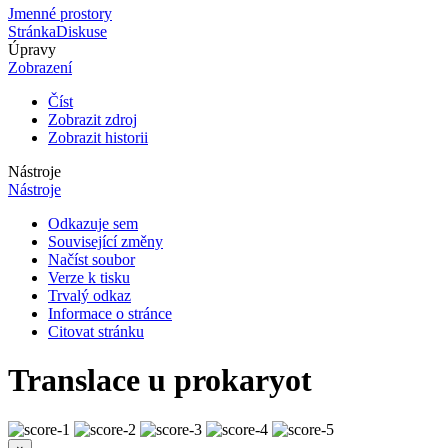
Jmenné prostory
Stránka
Diskuse
Úpravy
Zobrazení
Číst
Zobrazit zdroj
Zobrazit historii
Nástroje
Nástroje
Odkazuje sem
Související změny
Načíst soubor
Verze k tisku
Trvalý odkaz
Informace o stránce
Citovat stránku
Translace u prokaryot