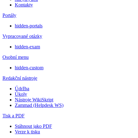
Kontakty
Portály
hidden-portals
Vypracované otázky
hidden-exam
Osobní menu
hidden-custom
Redakční nástroje
Údržba
Úkoly
Nástroje WikiSkript
Zammad (Helpdesk WS)
Tisk a PDF
Stáhnout jako PDF
Verze k tisku