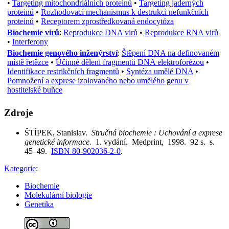
•
Targeting mitochondriálních proteinů
•
Targeting jaderných
proteinů
•
Rozhodovací mechanismus k destrukci nefunkčních
proteinů
•
Receptorem zprostředkovaná endocytóza
Biochemie virů
:
Reprodukce DNA virů
•
Reprodukce RNA virů
•
Interferony
Biochemie genového inženýrství
:
Štěpení DNA na definovaném
místě řetězce
•
Účinné dělení fragmentů DNA elektroforézou
•
Identifikace restrikčních fragmentů
•
Syntéza umělé DNA
•
Pomnožení a exprese izolovaného nebo umělého genu v
hostitelské buňce
Zdroje
ŠTÍPEK, Stanislav.
Stručná biochemie : Uchování a exprese
genetické informace.
1. vydání. Medprint, 1998. 92 s. s.
45–49.
ISBN 80-902036-2-0
.
Kategorie
:
Biochemie
Molekulární biologie
Genetika