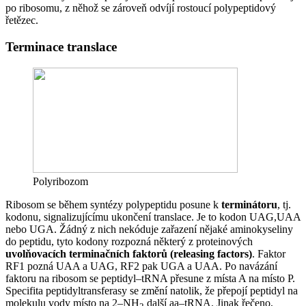
po ribosomu, z něhož se zároveň odvíjí rostoucí polypeptidový
řetězec.
Terminace translace
Polyribozom
Ribosom se během syntézy polypeptidu posune k
terminátoru
, tj.
kodonu, signalizujícímu ukončení translace. Je to kodon UAG,UAA
nebo UGA. Žádný z nich nekóduje zařazení nějaké aminokyseliny
do peptidu, tyto kodony rozpozná některý z proteinových
uvolňovacích terminačních faktorů (releasing factors)
. Faktor
RF1 pozná UAA a UAG, RF2 pak UGA a UAA. Po navázání
faktoru na ribosom se peptidyl–tRNA přesune z místa A na místo P.
Specifita peptidyltransferasy se změní natolik, že přepojí peptidyl na
molekulu vody místo na 2–NH
další aa–tRNA. Jinak řečeno,