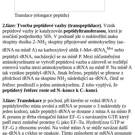
Translace (elongace peptidu)
2.fáze: Tvorba peptidové vazby (transpeptidace)
. Vznik
peptidové vazby je katalyzován
peptidyltransferasou
, která je
součástí podjednotky 50S. V podstatě jde o nukleofilní ataku
skupiny dusíku 2–NH
skupiny připojované aminokyseliny (aa–
2
Met
tRNA na místě A) na karboxylový uhlík f–Met–tRNA
nebo
i
peptidyl–tRNA, nacházející se na místě P. Mezi zúčastněnými
aminokyselinami se vytvoří peptidová vazba a zároveň se rozštěpí
esterová vazba mezi aminokyselinou a tRNA na místě P. Na místě A
tak vznikne peptidyl–tRNA. Jinak řečeno, peptidyl se přenese z
předchozí tRNA na skupinu NH
následující aa–tRNA, čímž se
2
řetězec prodlouží o jednu aminokyselinu. Z toho vyplývá, že
peptidový řetězec roste od N–konce k C–konci
.
3.fáze: Translokace
je pochod, při kterém se volná tRNA z
peptidylového místa uvolní a mRNA se posune o 3 nukleotidy (o
jeden kodon), takže peptidyl–tRNA se dostane z místa A na místo P.
K posunu je třeba elongační faktor EF–G s navázaným GTP, který
patří mezi zmíněné proteiny G jako EF–Tu. Hydrolýzou GTP se
EF–G z ribosomu uvolní. Na volné místo A se může navázat další
aa–tRNA a cyklus se opakuje. Tímto způsobem se mRNA posunuje