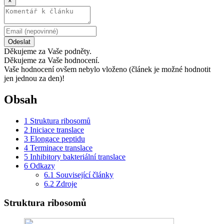
×
Odeslat
Děkujeme za Vaše podněty.
Děkujeme za Vaše hodnocení.
Vaše hodnocení ovšem nebylo vloženo (článek je možné hodnotit
jen jednou za den)!
Obsah
1
Struktura ribosomů
2
Iniciace translace
3
Elongace peptidu
4
Terminace translace
5
Inhibitory bakteriální translace
6
Odkazy
6.1
Související články
6.2
Zdroje
Struktura ribosomů