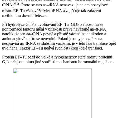
Met
tRNA
. Proto se tato aa–tRNA nenavazuje na aminoacylové
i
místo. EF–Tu však váže Met–tRNA a zajišťuje tak zařazení
methioninu dovnitř řetězce.
Při hydrolýze GTP a uvolňování EF–Tu–GDP z ribosomu se
konformace faktoru mění v blízkosti právě navázané aa–tRNA
natolik, že jen aa–tRNA pevně a přesně vázaná na antikodon a
aminoacylové místo se neuvolní. Pokud je omylem zařazena
nesprávná aa–tRNA se slabšími vazbami, je v této fázi translace opět
uvolněna. Faktor EF–Tu udává rychlost (krok) celé translaci.
Protein EF–Tu patří do velké a fylogeneticky staré rodiny proteinů
G, které jsou mimo jiné součástí mechanismu hormonální regulace.