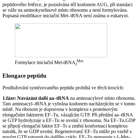
peptidového řetězce, je poznávána též kodonem AUG, při translaci
se váže na aminokyselinové místo ribosomu a není formylována.
Popsaná modifikace iniciační Met–tRNA není známa u eukaryot.
Met
Formylace iniciační Met-tRNA
f
Elongace peptidu
Prodlužování syntézovaného peptidu probíhá ve třech krocích:
1.fáze: Navázání další aa–tRNA
na aminoacylové místo ribosomu.
Tato aminoacyl–tRNA je vybrána kodonem nacházejícím se v tomto
místě. Na ribosom je dopravena v komplexu s proteinovým
elongačním faktorem EF–Tu, vázajícím GTP. Při předání aa–tRNA
se GTP hydrolyzuje a EF–Tu se uvolní z ribosomu. Na EF–Tu.GDP
se připojí elongační faktor EF–Ts a změní konformaci komplexu
natolik, že se GDP uvolní. Regenerovaný EF–Tu může po vazbě s
novým GTP vstoupit do dalšího cyklu. EF–Tu nereaguje s f–Met–