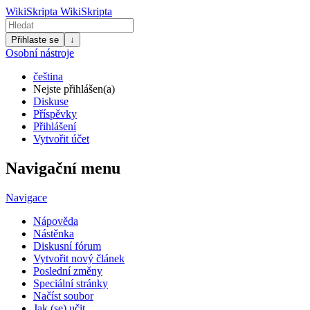
WikiSkripta
WikiSkripta
Přihlaste se
↓
Osobní nástroje
čeština
Nejste přihlášen(a)
Diskuse
Příspěvky
Přihlášení
Vytvořit účet
Navigační menu
Navigace
Nápověda
Nástěnka
Diskusní fórum
Vytvořit nový článek
Poslední změny
Speciální stránky
Načíst soubor
Jak (se) učit