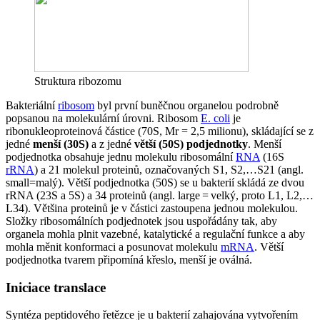
Struktura ribozomu
Bakteriální
ribosom
byl první buněčnou organelou podrobně
popsanou na molekulární úrovni. Ribosom
E. coli
je
ribonukleoproteinová částice (70S, Mr = 2,5 milionu), skládající se z
jedné
menší (30S)
a z jedné
větší (50S) podjednotky
. Menší
podjednotka obsahuje jednu molekulu ribosomální
RNA
(16S
rRNA
) a 21 molekul proteinů, označovaných S1, S2,…S21 (angl.
small=malý). Větší podjednotka (50S) se u bakterií skládá ze dvou
rRNA (23S a 5S) a 34 proteinů (angl. large = velký, proto L1, L2,…
L34). Většina proteinů je v částici zastoupena jednou molekulou.
Složky ribosomálních podjednotek jsou uspořádány tak, aby
organela mohla plnit vazebné, katalytické a regulační funkce a aby
mohla měnit konformaci a posunovat molekulu
mRNA
. Větší
podjednotka tvarem připomíná křeslo, menší je oválná.
Iniciace translace
Syntéza peptidového řetězce je u bakterií zahajována vytvořením