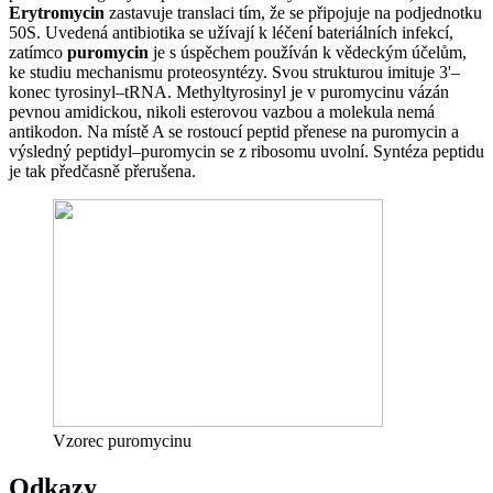
Erytromycin
zastavuje translaci tím, že se připojuje na podjednotku
50S. Uvedená antibiotika se užívají k léčení bateriálních infekcí,
zatímco
puromycin
je s úspěchem používán k vědeckým účelům,
ke studiu mechanismu proteosyntézy. Svou strukturou imituje 3'–
konec tyrosinyl–tRNA. Methyltyrosinyl je v puromycinu vázán
pevnou amidickou, nikoli esterovou vazbou a molekula nemá
antikodon. Na místě A se rostoucí peptid přenese na puromycin a
výsledný peptidyl–puromycin se z ribosomu uvolní. Syntéza peptidu
je tak předčasně přerušena.
Vzorec puromycinu
Odkazy