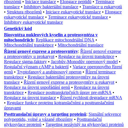
ribozómů
•
Iniciace translace
•
Elongace peptidů
•
Terminace
translace
•
Inhibitory bakteriální translace
•
Translace u eukaryotů
•
Struktura ribozómů
•
Iniciace eukaryotické translace
•
Elongace
eukaryotické translace
•
Terminace eukaryotické translace
•
Inhibitory eukaryotické translace
Genetický kód
Biosyntéza nukleových kyselin a proteosyntéza v
mitochondriích
:
Replikace mitochondriální DNA
•
Mitochondriální transkripce
•
Mitochondriální translace
Řízení genové exprese a proteosyntézy
:
Řízení genové exprese
a proteosyntézy u prokaryot
•
Regulace na úrovni transkripce
•
Regulace sigma-faktory
•
Jacobův-Monodův operonový model
•
Regulační význam cAMP u bakterií
•
Variace operonového řízení
genů
•
Tryptofanový a arabinosový operon
•
Řízení terminace
transkripce
•
Regulace bakteriální proteosyntézy na úrovni
translace
•
Řízení genové exprese a proteosyntézy u eukaryot
•
Regulace na úrovni uspořádání genů
•
Regulace na úrovni
transkripce
•
Regulace posttranskripčních úprav pre-mRNA
•
Regulace na úrovni translace
•
Řízení rychlosti degradace mRNA
•
Regulace funkce proteinu kotranslačními a posttranslačními
úpravami
Posttranslační úpravy a targeting proteinů
:
Signální sekvence
polypeptidu, volné a vázané ribozómy
•
Posttranslační
glykosylace proteinů
•
Targeting nezávislý na glykosylaci proteinů