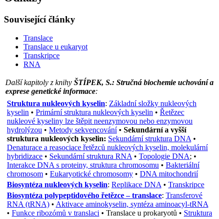
Související články
Translace
Translace u eukaryot
Transkripce
RNA
Další kapitoly z knihy
ŠTÍPEK, S.: Stručná biochemie uchování a
exprese genetické informace
:
Struktura nukleových kyselin
:
Základní složky nukleových
kyselin
•
Primární struktura nukleových kyselin
•
Řetězec
nukleové kyseliny lze štěpit neenzymovou nebo enzymovou
hydrolýzou
•
Metody sekvencování
•
Sekundární a vyšší
struktura nukleových kyselin:
Sekundární struktura DNA
•
Denaturace a reasociace řetězců nukleových kyselin, molekulární
hybridizace
•
Sekundární struktura RNA
•
Topologie DNA
; •
Interakce DNA s proteiny, struktura chromosomu
•
Bakteriální
chromosom
•
Eukaryotické chromosomy
•
DNA mitochondrií
Biosyntéza nukleových kyselin
:
Replikace DNA
•
Transkripce
Biosyntéza polypeptidového řetězce – translace
:
Transferové
RNA (tRNA)
•
Aktivace aminokyselin, syntéza aminoacyl-tRNA
•
Funkce ribozómů v translaci
•
Translace u prokaryotů
•
Struktura