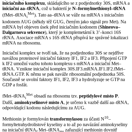
iniciačního komplexu
, skládajícího se z podjednotky 30S, mRNA a
iniciační aa–tRNA
, což u bakterií je
N–formylmethionyl–tRNA
Met
(fMet–tRNA
). Tato aa–tRNA se váže na mRNA s iniciačním
i
kodonem AUG (někdy též GUG, čteným jako signál pro Met). Na
mRNA byl objeven úsek před iniciačním kodonem (
Shineova–
Dalgarnova sekvence
), který je komplemetární k 3’–konci 16S
rRNA. Asociace mRNA s 16S rRNA přispívá ke správné lokalizaci
mRNA na ribosomu.
Iniciační komplex se tvoří tak, že na podjednotku 30S se nejdříve
navážou proteinové iniciační faktory IF1, IF2 a IF3. Připojení GTP
k IF2 umožní vazbu tohoto komplexu s mRNA a iniciační Met–
tRNA. Vznikne iniciační komplex 30S.IF3.mRNA.IF1.IF2.fMet–
tRNA.GTP. K němu se pak naváže ribosomální podjednotka 50S.
Současně se uvolní faktory IF1, IF2, IF3 a hydrolyzuje se GTP na
GDP a fosfát.
Met
fMet–tRNA
obsadí na ribosomu tzv.
peptidylové místo P
.
i
Další,
aminokyselinové místo A
, je určeno k vazbě další aa–tRNA,
odpovídající kodonu následujícímu za AUG.
10
Methionin je formylován
transformylasou
za účasti N
–
formyltetrahydrolistové kyseliny a to až po navázání aminokyseliny
na iniciační tRNA
Met–tRNA
, zařazující methionin dovnitř
f
m