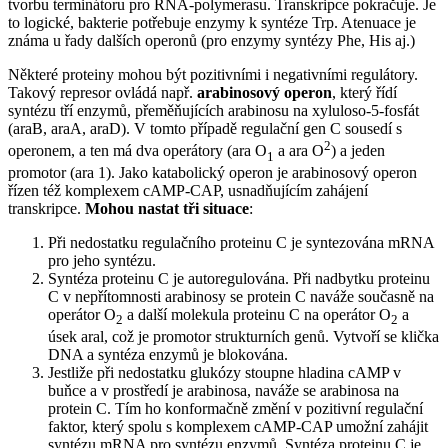
tvorbu terminátoru pro RNA-polymerasu. Transkripce pokračuje. Je
to logické, bakterie potřebuje enzymy k syntéze Trp. Atenuace je
známa u řady dalších operonů (pro enzymy syntézy Phe, His aj.)
Některé proteiny mohou být pozitivními i negativními regulátory.
Takový represor ovládá např.
arabinosový operon
, který řídí
syntézu tří enzymů, přeměňujících arabinosu na xyluloso-5-fosfát
(araB, araA, araD). V tomto případě regulační gen C sousedí s
2
operonem, a ten má dva operátory (ara O
a ara O
) a jeden
1
promotor (ara 1). Jako katabolický operon je arabinosový operon
řízen též komplexem cAMP-CAP, usnadňujícím zahájení
transkripce.
Mohou nastat tři situace
:
Při nedostatku regulačního proteinu C je syntezována mRNA
pro jeho syntézu.
Syntéza proteinu C je autoregulována. Při nadbytku proteinu
C v nepřítomnosti arabinosy se protein C naváže současně na
operátor O
a další molekula proteinu C na operátor O
a
2
2
úsek aral, což je promotor strukturních genů. Vytvoří se klička
DNA a syntéza enzymů je blokována.
Jestliže při nedostatku glukózy stoupne hladina cAMP v
buňce a v prostředí je arabinosa, naváže se arabinosa na
protein C. Tím ho konformačně změní v pozitivní regulační
faktor, který spolu s komplexem cAMP-CAP umožní zahájit
syntézu mRNA pro syntézu enzymů. Syntéza proteinu C je