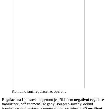
Kombinovaná regulace lac operonu
Regulace na laktosovém operonu je příkladem
negativní regulace
transkripce, což znamená, že geny jsou přepisovány, dokud
transkripce není zastavena represorovým proteinem. Při
pozitivní