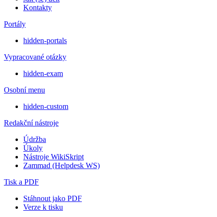
Kontakty
Portály
hidden-portals
Vypracované otázky
hidden-exam
Osobní menu
hidden-custom
Redakční nástroje
Údržba
Úkoly
Nástroje WikiSkript
Zammad (Helpdesk WS)
Tisk a PDF
Stáhnout jako PDF
Verze k tisku