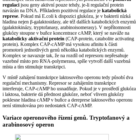
regulaci
jsou geny aktivní pouze tehdy, je-li regulační protein
navázán na DNA. Příkladem pozitivní regulace je
katabolická
represe
. Pokud má E.coli k dispozici glukózu, je v bakterii nízká
hladina nejen β-galaktosidasy, ale též dalších katabolických enzymů
(galaktokinázy, tryptofanasy, arabinoisomerasy). V nepřítomnosti
glukózy stoupne v buňce koncentrace cAMP, který se naváže na
katabolicky aktivační protein
(CAP-protein, catabolite activating
protein). Komplex CAP-cAMP má vysokou afinitu k části
promotorů jednotlivých genů několika katabolických enzymů.
Komplex se navazuje tak, že na rozdíl od represoru nepřesahuje
vazebné místo pro RNA-polymerasu, spíše vytvoří další vazebná
místa a tím stimuluje transkripci.
V místě zahájení transkripce laktosového operonu tedy působí dva
regulační mechanismy. Represor se zahájením transkripce
interferuje, CAP-cAMP ho usnadňuje. Pokud je v prostředí glukóza
i laktosa, bakterie dá přednost glukóze, neboť vlivem glukózy
poklesne hladina cAMP v buňce a dereprese laktosového operonu
není stimulována pro nedostatek CAP-cAMP.
Variace operonového řízení genů. Tryptofanový a
arabinosový operon