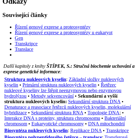
Odkazy
Související články
Řízení genové exprese a proteosyntézy
Řízení genové exprese a proteosyntézy u eukaryot
Gen
Transkripce
Translace
Další kapitoly z knihy
ŠTÍPEK, S.: Stručná biochemie uchování a
exprese genetické informace
:
Struktura nukleových kyselin
:
Základní složky nukleových
kyselin
•
Primární struktura nukleových kyselin
•
Řetězec
nukleové kyseliny lze štěpit neenzymovou nebo enzymovou
hydrolýzou
•
Metody sekvencování
•
Sekundární a vyšší
struktura nukleových kyselin:
Sekundární struktura DNA
•
Denaturace a reasociace řetězců nukleových kyselin, molekulární
hybridizace
•
Sekundární struktura RNA
•
Topologie DNA
; •
Interakce DNA s proteiny, struktura chromosomu
•
Bakteriální
chromosom
•
Eukaryotické chromosomy
•
DNA mitochondrií
Biosyntéza nukleových kyselin
:
Replikace DNA
•
Transkripce
Biosyntéza polypeptidového řetězce – translace
:
Transferové