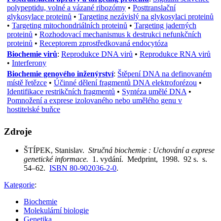
polypeptidu, volné a vázané ribozómy
•
Posttranslační
glykosylace proteinů
•
Targeting nezávislý na glykosylaci proteinů
•
Targeting mitochondriálních proteinů
•
Targeting jaderných
proteinů
•
Rozhodovací mechanismus k destrukci nefunkčních
proteinů
•
Receptorem zprostředkovaná endocytóza
Biochemie virů
:
Reprodukce DNA virů
•
Reprodukce RNA virů
•
Interferony
Biochemie genového inženýrství
:
Štěpení DNA na definovaném
místě řetězce
•
Účinné dělení fragmentů DNA elektroforézou
•
Identifikace restrikčních fragmentů
•
Syntéza umělé DNA
•
Pomnožení a exprese izolovaného nebo umělého genu v
hostitelské buňce
Zdroje
ŠTÍPEK, Stanislav.
Stručná biochemie : Uchování a exprese
genetické informace.
1. vydání. Medprint, 1998. 92 s. s.
54–62.
ISBN 80-902036-2-0
.
Kategorie
:
Biochemie
Molekulární biologie
Genetika