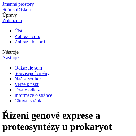
Jmenné prostory
Stránka
Diskuse
Úpravy
Zobrazení
Číst
Zobrazit zdroj
Zobrazit historii
Nástroje
Nástroje
Odkazuje sem
Související změny
Načíst soubor
Verze k tisku
Trvalý odkaz
Informace o stránce
Citovat stránku
Řízení genové exprese a
proteosyntézy u prokaryot