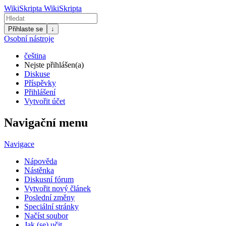
WikiSkripta
WikiSkripta
Přihlaste se
↓
Osobní nástroje
čeština
Nejste přihlášen(a)
Diskuse
Příspěvky
Přihlášení
Vytvořit účet
Navigační menu
Navigace
Nápověda
Nástěnka
Diskusní fórum
Vytvořit nový článek
Poslední změny
Speciální stránky
Načíst soubor
Jak (se) učit