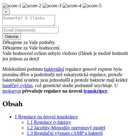
×
Odeslat
Děkujeme za Vaše podněty.
Děkujeme za Vaše hodnocení.
Vaše hodnocení ovšem nebylo vloženo (článek je možné hodnotit
jen jednou za den)!
Molekulární podstata
bakteriální
regulace genové exprese byla
poznána dříve a podrobněji než eukaryotická regulace, protože
bakteriální systémy jsou jednodušší a protože bakterie mají krátký
buněčný cyklus
, což genetické studie podstatně urychluje. U
prokaryot
převažuje regulace na úrovni
transkripce
.
Obsah
1
Regulace na úrovni transkripce
1.1
Regulace σ-faktory
1.2
Jacobův-Monodův operonový model
1.3
Regulační význam cAMP u bakterií