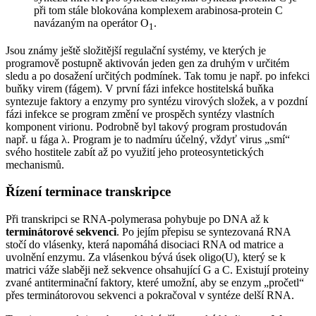
při tom stále blokována komplexem arabinosa-protein C
navázaným na operátor O
.
1
Jsou známy ještě složitější regulační systémy, ve kterých je
programově postupně aktivován jeden gen za druhým v určitém
sledu a po dosažení určitých podmínek. Tak tomu je např. po infekci
buňky virem (fágem). V první fázi infekce hostitelská buňka
syntezuje faktory a enzymy pro syntézu virových složek, a v pozdní
fázi infekce se program změní ve prospěch syntézy vlastních
komponent virionu. Podrobně byl takový program prostudován
např. u fága λ. Program je to nadmíru účelný, vždyť virus „smí“
svého hostitele zabít až po využití jeho proteosyntetických
mechanismů.
Řízení terminace transkripce
Při transkripci se RNA-polymerasa pohybuje po DNA až k
terminátorové sekvenci
. Po jejím přepisu se syntezovaná RNA
stočí do vlásenky, která napomáhá disociaci RNA od matrice a
uvolnění enzymu. Za vlásenkou bývá úsek oligo(U), který se k
matrici váže slaběji než sekvence ohsahující G a C. Existují proteiny
zvané antiterminační faktory, které umožní, aby se enzym „pročetl“
přes terminátorovou sekvenci a pokračoval v syntéze delší RNA.