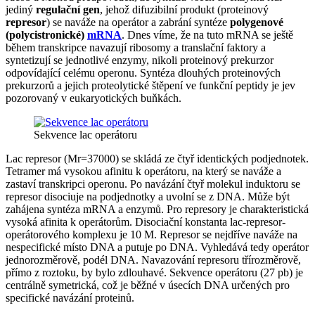
jediný
regulační gen
, jehož difuzibilní produkt (proteinový
represor
) se naváže na operátor a zabrání syntéze
polygenové
(polycistronické)
mRNA
. Dnes víme, že na tuto mRNA se ještě
během transkripce navazují ribosomy a translační faktory a
syntetizují se jednotlivé enzymy, nikoli proteinový prekurzor
odpovídající celému operonu. Syntéza dlouhých proteinových
prekurzorů a jejich proteolytické štěpení ve funkční peptidy je jev
pozorovaný v eukaryotických buňkách.
Sekvence lac operátoru
Lac represor (Mr=37000) se skládá ze čtyř identických podjednotek.
Tetramer má vysokou afinitu k operátoru, na který se naváže a
zastaví transkripci operonu. Po navázání čtyř molekul induktoru se
represor disociuje na podjednotky a uvolní se z DNA. Může být
zahájena syntéza mRNA a enzymů. Pro represory je charakteristická
vysoká afinita k operátorům. Disociační konstanta lac-represor-
operátorového komplexu je 10 M. Represor se nejdříve naváže na
nespecifické místo DNA a putuje po DNA. Vyhledává tedy operátor
jednorozměrově, podél DNA. Navazování represoru třírozměrově,
přímo z roztoku, by bylo zdlouhavé. Sekvence operátoru (27 pb) je
centrálně symetrická, což je běžné v úsecích DNA určených pro
specifické navázání proteinů.