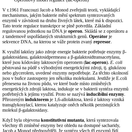
V r.1961 Francouzi Jacob a Monod zveřejnili teorii, vykládající
mechanismus, jakým bakterie mění spektrum syntezovaných
enzymů v závislosti na druhu živných látek, které má k dispozici.
Tato teorie regulace transkripce se plně potvrdila. Základní
regulovanou jednotkou na DNA je
operon
. Skládá se z operátoru a
z tandemově uspořádaných strukturních genů.
Operátor
je
sekvence DNA, na kterou se váže protein zvaný
represor
.
K využití laktózy jako zdroje energie bakterie potřebuje enzymy β-
galaktosidasu, galaktosidpermeasu a β-galaktosidtransacetylasu,
které jsou kódovány laktosovým operonem (
lac-operon
).
E. coli
pěstovaná na půdě s výhodnými energetickými zdroji, tj. glukózou
nebo glycerolem, uvedené enzymy nepotřebuje. Za těchto okolností
jsou v buňce zastoupeny jen několika molekulami. Jestliže je E.coli
přenesena na živnou půdu, ve které bude místo zmíněných
energetických zdrojů laktosa, indukuje se v bakterii syntéza enzymů
potřebných k jejímu využití. Proto se nazývá
inducibilní enzymy
.
Přirozeným
induktorem
je 1,6-allolaktosa, která z laktosy vzniká
transglykosylací, kterou katalyzuje oněch několik perzistujících
molekul β-galaktosidasy.
Když byla objevena
konstitutivní mutanta
, která syntezovala
všechny tři zmíněné enzymy bez ohledu na dostupné sacharidy,
Jacob a Monod předpověděli, že syntézu všech tří enzymů řídí