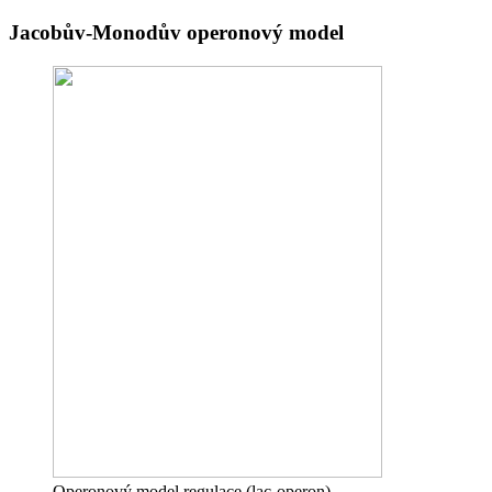
Jacobův-Monodův operonový model
Operonový model regulace (lac-operon)