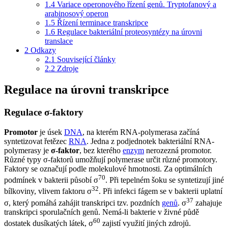
1.4
Variace operonového řízení genů. Tryptofanový a
arabinosový operon
1.5
Řízení terminace transkripce
1.6
Regulace bakteriální proteosyntézy na úrovni
translace
2
Odkazy
2.1
Související články
2.2
Zdroje
Regulace na úrovni transkripce
Regulace σ-faktory
Promotor
je úsek
DNA
, na kterém RNA-polymerasa začíná
syntetizovat řetězec
RNA
. Jedna z podjednotek bakteriální RNA-
polymerasy je
σ-faktor
, bez kterého
enzym
nerozezná promotor.
Různé typy σ-faktorů umožňují polymerase určit různé promotory.
Faktory se označují podle molekulové hmotnosti. Za optimálních
70
podmínek v bakterii působí σ
. Při tepelném šoku se syntetizují jiné
32
bílkoviny, vlivem faktoru σ
. Při infekci fágem se v bakterii uplatní
37
σ, který pomáhá zahájit transkripci tzv. pozdních
genů
. σ
zahajuje
transkripci sporulačních genů. Nemá-li bakterie v živné půdě
60
dostatek dusíkatých látek, σ
zajistí využití jiných zdrojů.