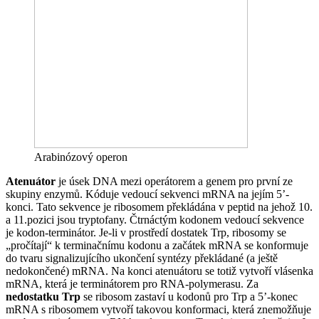
Arabinózový operon
Atenuátor
je úsek DNA mezi operátorem a genem pro první ze
skupiny enzymů. Kóduje vedoucí sekvenci mRNA na jejím 5’-
konci. Tato sekvence je ribosomem překládána v peptid na jehož 10.
a 11.pozici jsou tryptofany. Čtrnáctým kodonem vedoucí sekvence
je kodon-terminátor. Je-li v prostředí dostatek Trp, ribosomy se
„pročítají“ k terminačnímu kodonu a začátek mRNA se konformuje
do tvaru signalizujícího ukončení syntézy překládané (a ještě
nedokončené) mRNA. Na konci atenuátoru se totiž vytvoří vlásenka
mRNA, která je terminátorem pro RNA-polymerasu. Za
nedostatku Trp
se ribosom zastaví u kodonů pro Trp a 5’-konec
mRNA s ribosomem vytvoří takovou konformaci, která znemožňuje