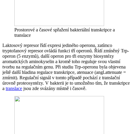
Prostorové a časové spřažení bakteriální transkripce a
translace
Laktosový represor řídí expresi jediného operonu, zatímco
tryptofanový represor ovládá funkci tří operonů. Řídí zmíněný Trp-
operon (5 enzymů), další operon pro tři enzymy biosyntézy
aromatických aminokyselin a kromě toho reguluje svou vlastní
tvorbu na regulačním genu. Při studiu Trp-operonu byla objevena
ještě další hladina regulace transkripce, atenuace (angl.attenuate =
zmírnit). Regulační signál v tomto případě pochází z translační
úrovně proteosyntézy. V bakterii je to umožněno tím, že transkripce
a
translace
jsou zde svázány místně i časově.