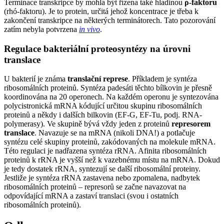
Terminace transkripce by mohla být řízena také hladinou
ρ-faktoru
(rhó-faktoru). Je to protein, určitá jehož koncentrace je třeba k
zakončení transkripce na některých terminátorech. Tato pozorování
zatím nebyla potvrzena
in vivo
.
Regulace bakteriální proteosyntézy na úrovni
translace
U bakterií je známa
translační represe
. Příkladem je syntéza
ribosomálních proteinů. Syntéza padesáti těchto bílkovin je přesně
koordinována na 20 operonech. Na každém operonu je syntezována
polycistronická mRNA kódující určitou skupinu ribosomálních
proteinů a někdy i dalších bilkovin (EF-G, EF-Tu, podj. RNA-
polymerasy). Ve skupině bývá vždy jeden z proteinů
represorem
translace
. Navazuje se na mRNA (nikoli DNA!) a potlačuje
syntézu celé skupiny proteinů, zakódovaných na molekule mRNA.
Této regulaci je nadřazena syntéza rRNA. Afinita ribosomálních
proteinů k rRNA je vyšší než k vazebnému místu na mRNA. Dokud
je tedy dostatek rRNA, syntezují se další ribosomální proteiny.
Jestliže je syntéza rRNA zastavena nebo zpomalena, nadbytek
ribosomálních proteinů – represorů se začne navazovat na
odpovídající mRNA a zastaví translaci (svou i ostatních
ribosomálních proteinů).