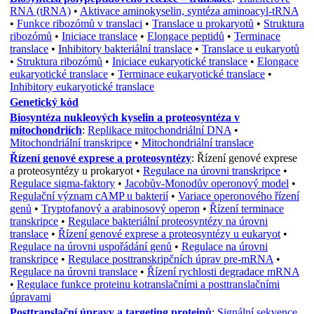
RNA (tRNA)
•
Aktivace aminokyselin, syntéza aminoacyl-tRNA
•
Funkce ribozómů v translaci
•
Translace u prokaryotů
•
Struktura
ribozómů
•
Iniciace translace
•
Elongace peptidů
•
Terminace
translace
•
Inhibitory bakteriální translace
•
Translace u eukaryotů
•
Struktura ribozómů
•
Iniciace eukaryotické translace
•
Elongace
eukaryotické translace
•
Terminace eukaryotické translace
•
Inhibitory eukaryotické translace
Genetický kód
Biosyntéza nukleových kyselin a proteosyntéza v
mitochondriích
:
Replikace mitochondriální DNA
•
Mitochondriální transkripce
•
Mitochondriální translace
Řízení genové exprese a proteosyntézy
:
Řízení genové exprese
a proteosyntézy u prokaryot
•
Regulace na úrovni transkripce
•
Regulace sigma-faktory
•
Jacobův-Monodův operonový model
•
Regulační význam cAMP u bakterií
•
Variace operonového řízení
genů
•
Tryptofanový a arabinosový operon
•
Řízení terminace
transkripce
•
Regulace bakteriální proteosyntézy na úrovni
translace
•
Řízení genové exprese a proteosyntézy u eukaryot
•
Regulace na úrovni uspořádání genů
•
Regulace na úrovni
transkripce
•
Regulace posttranskripčních úprav pre-mRNA
•
Regulace na úrovni translace
•
Řízení rychlosti degradace mRNA
•
Regulace funkce proteinu kotranslačními a posttranslačními
úpravami
Posttranslační úpravy a targeting proteinů
:
Signální sekvence