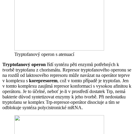
Tryptofanový operon s atenuací
Tryptofanový operon
řídí syntézu pěti enzymů potřebných k
tvorbě tryptofanu z chorismátu. Represor tryptofanového operonu se
na rozdíl od laktosového represoru může navázat na operátor teprve
v komplexu s
korepresorem
, což v tomto případě je tryptofan. Jen
v tomto komplexu zaujímá represor konformaci s vysokou afinitou k
operátoru. Je to účelné, neboť je-li v prostředí dostatek Trp, nemá
bakterie důvod syntetizovat enzymy k jeho tvorbě. Při nedostatku
tryptofanu se komplex Trp-represor-operátor disociuje a tím se
odblokuje syntéza polycistronické mRNA.