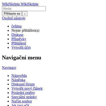
WikiSkripta
WikiSkripta
Přihlaste se
↓
Osobní nástroje
čeština
Nejste přihlášen(a)
Diskuse
Příspěvky
Přihlášení
Vytvořit účet
Navigační menu
Navigace
Nápověda
Nástěnka
Diskusní fórum
Vytvořit nový článek
Poslední změny
Speciální stránky
Načíst soubor
Jak (se) učit