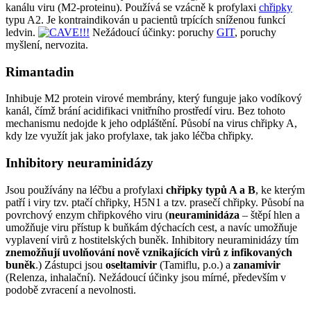
kanálu viru (M2-proteinu). Používá se vzácně k profylaxi
chřipky
typu A2. Je kontraindikován u pacientů trpících sníženou funkcí
ledvin.
Nežádoucí účinky: poruchy
GIT
, poruchy
myšlení, nervozita.
Rimantadin
Inhibuje M2 protein virové membrány, který funguje jako vodíkový
kanál, čímž brání acidifikaci vnitřního prostředí viru. Bez tohoto
mechanismu nedojde k jeho odpláštění. Působí na virus chřipky A,
kdy lze využít jak jako profylaxe, tak jako léčba chřipky.
Inhibitory neuraminidázy
Jsou používány na léčbu a profylaxi
chřipky typů A a B
, ke kterým
patří i viry tzv. ptačí chřipky, H5N1 a tzv. prasečí chřipky. Působí na
povrchový enzym chřipkového viru (
neuraminidáza
– štěpí hlen a
umožňuje viru přístup k buňkám dýchacích cest, a navíc umožňuje
vyplavení virů z hostitelských buněk. Inhibitory neuraminidázy tím
znemožňují uvolňování nově vznikajících virů z infikovaných
buněk
.) Zástupci jsou
oseltamivir
(Tamiflu, p.o.) a
zanamivir
(Relenza, inhalační). Nežádoucí účinky jsou mírné, především v
podobě zvracení a nevolnosti.