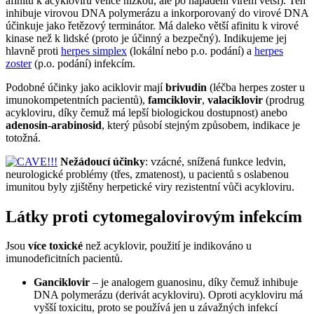
afinitu k acykloviru velice nízkou, ale po napadení virem větší). Ten
inhibuje virovou DNA polymerázu a inkorporovaný do virové DNA
účinkuje jako řetězový terminátor. Má daleko větší afinitu k virové
kinase než k lidské (proto je účinný a bezpečný). Indikujeme jej
hlavně proti
herpes simplex
(lokální nebo p.o. podání) a
herpes
zoster
(p.o. podání) infekcím.
Podobné účinky jako aciklovir mají
brivudin
(léčba herpes zoster u
imunokompetentních pacientů),
famciklovir
,
valaciklovir
(prodrug
acykloviru, díky čemuž má lepší biologickou dostupnost) anebo
adenosin-arabinosid
, který působí stejným způsobem, indikace je
totožná.
Nežádoucí účinky
: vzácné, snížená funkce ledvin,
neurologické problémy (třes, zmatenost), u pacientů s oslabenou
imunitou byly zjištěny herpetické viry rezistentní vůči acykloviru.
Látky proti cytomegalovirovým infekcím
Jsou
více toxické
než acyklovir, použití je indikováno u
imunodeficitních pacientů.
Ganciklovir
– je analogem guanosinu, díky čemuž inhibuje
DNA polymerázu (derivát acykloviru). Oproti acykloviru má
vyšší toxicitu, proto se používá jen u závažných infekcí