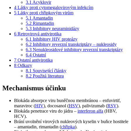
3.1
Acyklovir
4
Látky proti cytomegalovirovým infekcím
5
Látky proti chřipkovým virům
5.1
Amantadin
5.2
Rimantadin
5.3
Inhibitory neuraminidázy
6
Retrovirová antivirotika
6.1
Inhibitory HIV proteázy
6.2
Inhibitory reverzní transkriptázy – nukleosidy
6.3
Nenukleosidové inhibitory reverzní transkriptázy
6.4
Ostatní
7
Ostatní antivirotika
8
Odkazy
8.1
Související články
8.2
Použitá literatura
Mechanismus účinku
Blokáda absorpce viru buněčnou membránou – enfuvirtif,
maraviroc (
HIV
), docosanol (
HSV
), palivizumab (
RSV
).
Blokáda penetrace viru do jádra –
interferon alfa
(HBV,
HCV).
Brání uvolnění virových nukleových kyselin v buňce hostitele
– amantadin, rimantadin (
chřipka
).