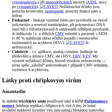
cytomegaloviru
a při
imunodeficitních
stavech (
AIDS
, stavy
po
cytostaticích
).
Nežádoucími účinky jsou
poruchy krvetvorby,
neutropenie
, poruchy funkce jater a
ledvin.
Foskarnet
– blokuje vazebné místo pro pyrofosfát na virové
polymeráze a reverzní transkriptáze, při polymerizaci DNA
musí být z trifosforylovaných nukleosidů odštěpen pyrofosfát.
Je indikován i.v. u těžkých
CMV
retinitid u pacientů s AIDS
(v 80 % stabilizuje obraz očního pozadí) i onemocnění
rezistentních na acyklovir (HSV).
Je
nefrotoxický.
Cidofovir
– i.v. aplikace, analog cytozinu. Indikuje se
především u infekce CMV, ale i HSV,
EBV
,
VZV
. Má
výrazné nežádoucí účinky, hlavně vysokou nefrotoxicitu →
proto spíše „záložní“ antivirotikum v případě CMV retinitidy,
rezistence k acykloviru.
Látky proti chřipkovým virům
Amantadin
Je stabilní
tricyklický amin
používaný také k léčbě
Parkinsonovy
nemoci
. Inhibuje replikaci chřipkových virů A tím, že brání
uvolnění nukleové kyseliny viru (uncoating) blokádou iontového