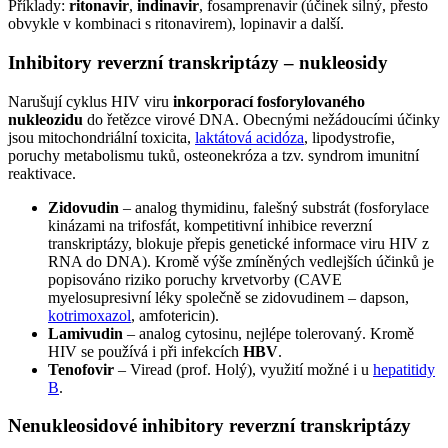
Příklady:
ritonavir
,
indinavir
, fosamprenavir (účinek silný, přesto
obvykle v kombinaci s ritonavirem), lopinavir a další.
Inhibitory reverzní transkriptázy – nukleosidy
Narušují cyklus HIV viru
inkorporací fosforylovaného
nukleozidu
do řetězce virové DNA. Obecnými nežádoucími účinky
jsou mitochondriální toxicita,
laktátová acidóza
, lipodystrofie,
poruchy metabolismu tuků, osteonekróza a tzv. syndrom imunitní
reaktivace.
Zidovudin
– analog thymidinu, falešný substrát (fosforylace
kinázami na trifosfát, kompetitivní inhibice reverzní
transkriptázy, blokuje přepis genetické informace viru HIV z
RNA do DNA). Kromě výše zmíněných vedlejších účinků je
popisováno riziko poruchy krvetvorby (CAVE
myelosupresivní léky společně se zidovudinem – dapson,
kotrimoxazol
, amfotericin).
Lamivudin
– analog cytosinu, nejlépe tolerovaný. Kromě
HIV se používá i při infekcích
HBV
.
Tenofovir
– Viread (prof. Holý), využití možné i u
hepatitidy
B
.
Nenukleosidové inhibitory reverzní transkriptázy