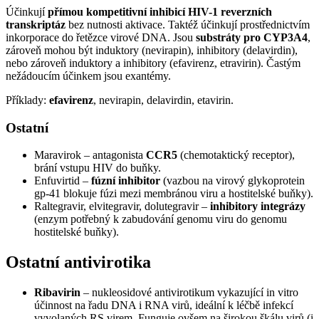
Účinkují
přímou kompetitivní inhibicí HIV-1 reverzních
transkriptáz
bez nutnosti aktivace. Taktéž účinkují prostřednictvím
inkorporace do řetězce virové DNA. Jsou
substráty pro CYP3A4
,
zároveň mohou být induktory (nevirapin), inhibitory (delavirdin),
nebo zároveň induktory a inhibitory (efavirenz, etravirin). Častým
nežádoucím účinkem jsou exantémy.
Příklady:
efavirenz
, nevirapin, delavirdin, etavirin.
Ostatní
Maravirok – antagonista
CCR5
(chemotaktický receptor),
brání vstupu HIV do buňky.
Enfuvirtid –
fúzní inhibitor
(vazbou na virový glykoprotein
gp-41 blokuje fúzi mezi membránou viru a hostitelské buňky).
Raltegravir, elvitegravir, dolutegravir –
inhibitory integrázy
(enzym potřebný k zabudování genomu viru do genomu
hostitelské buňky).
Ostatní antivirotika
Ribavirin
– nukleosidové antivirotikum vykazující in vitro
účinnost na řadu DNA i RNA virů, ideální k léčbě infekcí
vyvolaných RS virem. Funguje ovšem na širokou škálu virů (i