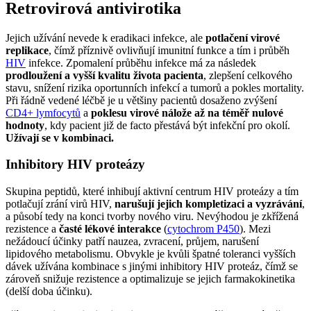
Retrovirová antivirotika
Jejich užívání nevede k eradikaci infekce, ale
potlačení virové
replikace
, čímž příznivě ovlivňují imunitní funkce a tím i průběh
HIV
infekce. Zpomalení průběhu infekce má za následek
prodloužení a vyšší kvalitu života pacienta
, zlepšení celkového
stavu, snížení rizika oportunních infekcí a tumorů a pokles mortality.
Při řádně vedené léčbě je u většiny pacientů dosaženo zvýšení
CD4+ lymfocytů
a
poklesu virové nálože až na téměř nulové
hodnoty
, kdy pacient již de facto přestává být infekční pro okolí.
Užívají se v kombinaci.
Inhibitory HIV proteázy
Skupina peptidů, které inhibují aktivní centrum HIV proteázy a tím
potlačují zrání virů HIV,
narušují jejich kompletizaci a vyzrávání
,
a působí tedy na konci tvorby nového viru. Nevýhodou je zkřížená
rezistence a
časté lékové interakce
(
cytochrom P450
). Mezi
nežádoucí účinky patří nauzea, zvracení, průjem, narušení
lipidového metabolismu. Obvykle je kvůli špatné toleranci vyšších
dávek užívána kombinace s jinými inhibitory HIV proteáz, čímž se
zároveň snižuje rezistence a optimalizuje se jejich farmakokinetika
(delší doba účinku).