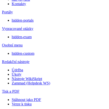
Kontakty
Portály
hidden-portals
Vypracované otázky
hidden-exam
Osobní menu
hidden-custom
Redakční nástroje
Údržba
Úkoly
Nástroje WikiSkript
Zammad (Helpdesk WS)
Tisk a PDF
Stáhnout jako PDF
Verze k tisku