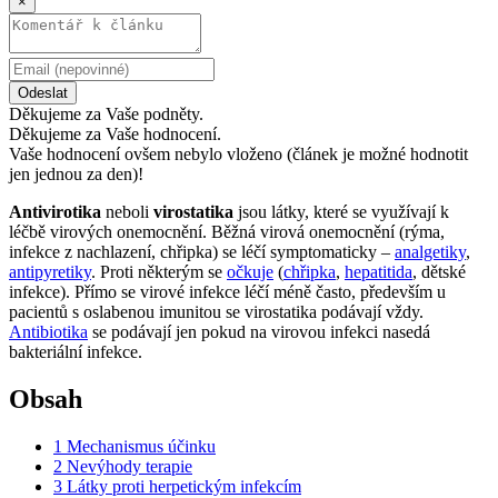
×
Odeslat
Děkujeme za Vaše podněty.
Děkujeme za Vaše hodnocení.
Vaše hodnocení ovšem nebylo vloženo (článek je možné hodnotit
jen jednou za den)!
Antivirotika
neboli
virostatika
jsou látky, které se využívají k
léčbě virových onemocnění. Běžná virová onemocnění (rýma,
infekce z nachlazení, chřipka) se léčí symptomaticky –
analgetiky
,
antipyretiky
. Proti některým se
očkuje
(
chřipka
,
hepatitida
, dětské
infekce). Přímo se virové infekce léčí méně často, především u
pacientů s oslabenou imunitou se virostatika podávají vždy.
Antibiotika
se podávají jen pokud na virovou infekci nasedá
bakteriální infekce.
Obsah
1
Mechanismus účinku
2
Nevýhody terapie
3
Látky proti herpetickým infekcím