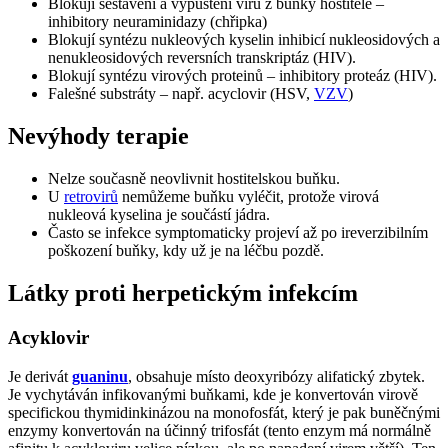
Blokují sestavení a vypuštění viru z buňky hostitele –
inhibitory neuraminidazy (chřipka)
Blokují syntézu nukleových kyselin inhibicí nukleosidových a
nenukleosidových reversních transkriptáz (HIV).
Blokují syntézu virových proteinů – inhibitory proteáz (HIV).
Falešné substráty – např. acyclovir (HSV,
VZV
)
Nevýhody terapie
Nelze současně neovlivnit hostitelskou buňku.
U
retrovirů
nemůžeme buňku vyléčit, protože virová
nukleová kyselina je součástí jádra.
Často se infekce symptomaticky projeví až po ireverzibilním
poškození buňky, kdy už je na léčbu pozdě.
Látky proti herpetickým infekcím
Acyklovir
Je derivát
guaninu
, obsahuje místo deoxyribózy alifatický zbytek.
Je vychytáván infikovanými buňkami, kde je konvertován virově
specifickou thymidinkinázou na monofosfát, který je pak buněčnými
enzymy konvertován na účinný trifosfát (tento enzym má normálně