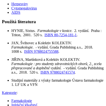
Herpesviry
Cytomegalovirus
AIDS
Použitá literatura
HYNIE, Sixtus.
Farmakologie v kostce.
2. vydání. Praha :
Triton, 2001. 520 s.
ISBN 80-7254-181-1
.
JAN, Švihovec a Kolektiv KOLEKTIV.
Farmakologie.
- vydání. Grada Publishing a.s., 2018.
1008 s.
ISBN 9788024755588
.
JIŘINA, Martínková a Kolektiv KOLEKTIV.
Farmakologie : pro studenty zdravotnických oborů, 2., zcela
přepracované a doplněné vydání.
- vydání. Grada Publishing
a.s., 2018. 520 s.
ISBN 9788024741574
.
Studijní materiály z výuky farmakologie Ústavu farmakologie
1. LF UK a VFN
Kategorie
:
Farmakologie
Infekční lékařství