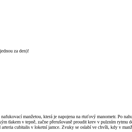
jednou za den)!
u nafukovací manžetou, která je napojena na rtuťový manometr. Po nah
kým tlakem v tepně, začne přerušovaně proudit krev v pulzním rytmu do
 arteria cubitalis v loketní jamce. Zvuky se oslabí ve chvíli, kdy v man