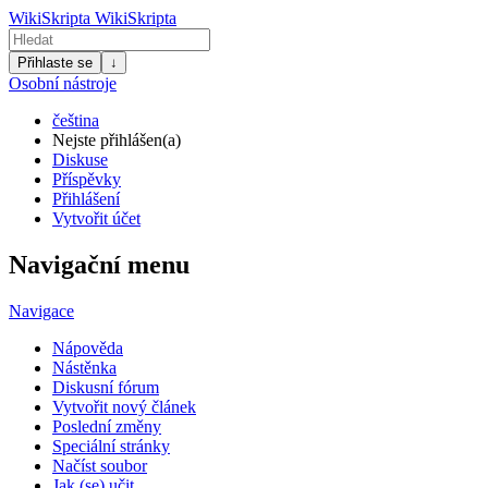
WikiSkripta
WikiSkripta
Přihlaste se
↓
Osobní nástroje
čeština
Nejste přihlášen(a)
Diskuse
Příspěvky
Přihlášení
Vytvořit účet
Navigační menu
Navigace
Nápověda
Nástěnka
Diskusní fórum
Vytvořit nový článek
Poslední změny
Speciální stránky
Načíst soubor
Jak (se) učit