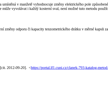
da umístěná v manžetě vyhodnocuje změny elektrického pole způsoben
le může vyvolávat i každý kosterní sval, není možné tuto metodu použít u
ní změny odporu či kapacity tenzometrického drátku v měrné kapsli z
[cit. 2012-09-20]. <
https://portal.lf1.cuni.cz/clanek-793-katalog-metod