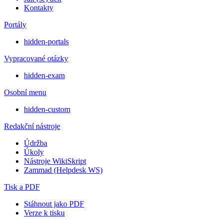
Kontakty
Portály
hidden-portals
Vypracované otázky
hidden-exam
Osobní menu
hidden-custom
Redakční nástroje
Údržba
Úkoly
Nástroje WikiSkript
Zammad (Helpdesk WS)
Tisk a PDF
Stáhnout jako PDF
Verze k tisku