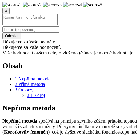
×
Odeslat
Děkujeme za Vaše podněty.
Děkujeme za Vaše hodnocení.
Vaše hodnocení ovšem nebylo vloženo (článek je možné hodnotit jen 
Obsah
1
Nepřímá metoda
2
Přímá metoda
3
Odkazy
3.1
Zdroj
Nepřímá metoda
Nepřímá metoda
spočívá na principu zevního zúžení průtoku tepno
vypouští vzduch z manžety. Při vyrovnání tlaku v manžetě se systolic
(
Korotkovův fenomén
), což je slyšet ve sluchátku fonendoskopu nad