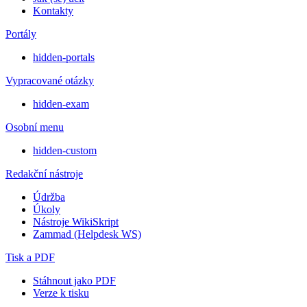
Kontakty
Portály
hidden-portals
Vypracované otázky
hidden-exam
Osobní menu
hidden-custom
Redakční nástroje
Údržba
Úkoly
Nástroje WikiSkript
Zammad (Helpdesk WS)
Tisk a PDF
Stáhnout jako PDF
Verze k tisku