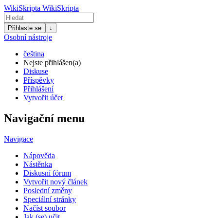
WikiSkripta
WikiSkripta
Přihlaste se
↓
Osobní nástroje
čeština
Nejste přihlášen(a)
Diskuse
Příspěvky
Přihlášení
Vytvořit účet
Navigační menu
Navigace
Nápověda
Nástěnka
Diskusní fórum
Vytvořit nový článek
Poslední změny
Speciální stránky
Načíst soubor
Jak (se) učit