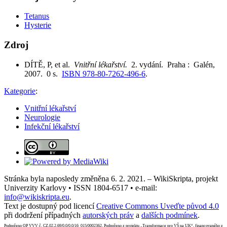
Tetanus
Hysterie
Zdroj
DÍTĚ, P, et al.
Vnitřní lékařství.
2. vydání. Praha : Galén,
2007. 0 s.
ISBN 978-80-7262-496-6
.
Kategorie
:
Vnitřní lékařství
Neurologie
Infekční lékařství
Stránka byla naposledy změněna 6. 2. 2021. – WikiSkripta, projekt
Univerzity Karlovy • ISSN 1804-6517 • e-mail:
info@wikiskripta.eu
.
Text je dostupný pod licencí
Creative Commons Uveďte původ 4.0
při dodržení případných
autorských práv
a
dalších podmínek
.
Podpořeno OP VVV č. CZ.02.2.69/0.0/0.0/16_015/0002362. Podpořeno z projektu „Transformace pro VŠ na UK“, financovaného z