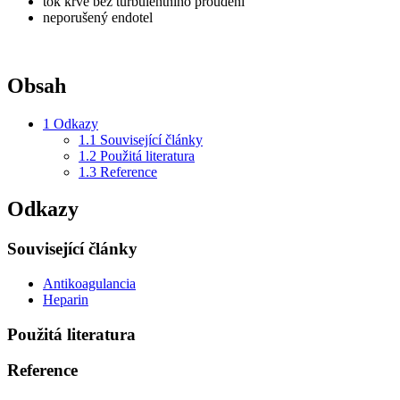
tok krve bez turbulentního proudění
neporušený endotel
Obsah
1
Odkazy
1.1
Související články
1.2
Použitá literatura
1.3
Reference
Odkazy
Související články
Antikoagulancia
Heparin
Použitá literatura
Reference