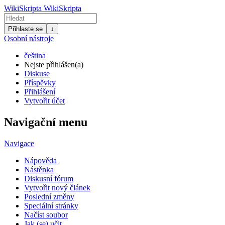
WikiSkripta
WikiSkripta
Přihlaste se
↓
Osobní nástroje
čeština
Nejste přihlášen(a)
Diskuse
Příspěvky
Přihlášení
Vytvořit účet
Navigační menu
Navigace
Nápověda
Nástěnka
Diskusní fórum
Vytvořit nový článek
Poslední změny
Speciální stránky
Načíst soubor
Jak (se) učit