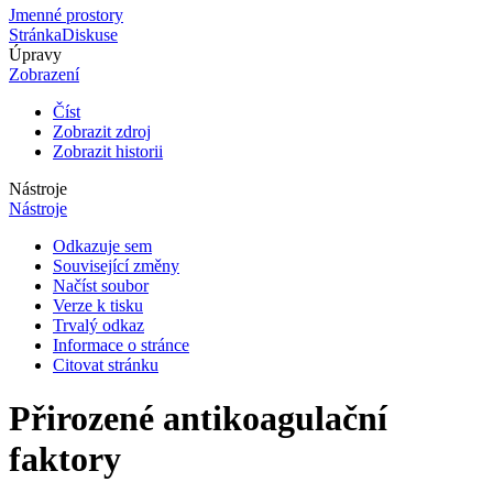
Jmenné prostory
Stránka
Diskuse
Úpravy
Zobrazení
Číst
Zobrazit zdroj
Zobrazit historii
Nástroje
Nástroje
Odkazuje sem
Související změny
Načíst soubor
Verze k tisku
Trvalý odkaz
Informace o stránce
Citovat stránku
Přirozené antikoagulační
faktory