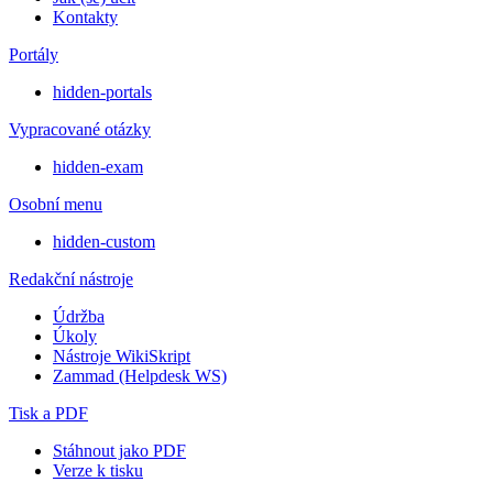
Kontakty
Portály
hidden-portals
Vypracované otázky
hidden-exam
Osobní menu
hidden-custom
Redakční nástroje
Údržba
Úkoly
Nástroje WikiSkript
Zammad (Helpdesk WS)
Tisk a PDF
Stáhnout jako PDF
Verze k tisku