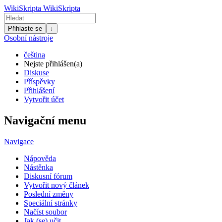
WikiSkripta
WikiSkripta
Přihlaste se
↓
Osobní nástroje
čeština
Nejste přihlášen(a)
Diskuse
Příspěvky
Přihlášení
Vytvořit účet
Navigační menu
Navigace
Nápověda
Nástěnka
Diskusní fórum
Vytvořit nový článek
Poslední změny
Speciální stránky
Načíst soubor
Jak (se) učit