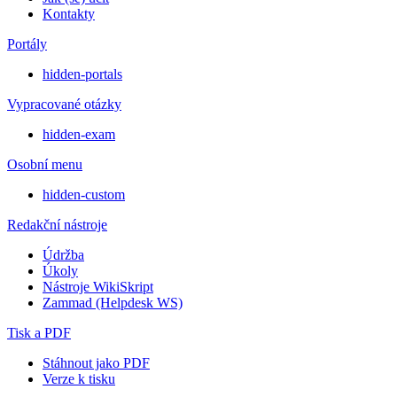
Kontakty
Portály
hidden-portals
Vypracované otázky
hidden-exam
Osobní menu
hidden-custom
Redakční nástroje
Údržba
Úkoly
Nástroje WikiSkript
Zammad (Helpdesk WS)
Tisk a PDF
Stáhnout jako PDF
Verze k tisku