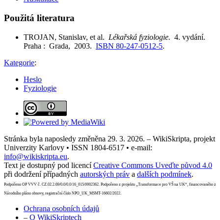
Použitá literatura
TROJAN, Stanislav, et al.
Lékařská fyziologie.
4. vydání.
Praha : Grada, 2003.
ISBN 80-247-0512-5
.
Kategorie
:
Heslo
Fyziologie
Stránka byla naposledy změněna 29. 3. 2026. – WikiSkripta, projekt
Univerzity Karlovy • ISSN 1804-6517 • e-mail:
info@wikiskripta.eu
.
Text je dostupný pod licencí
Creative Commons Uveďte původ 4.0
při dodržení případných
autorských práv
a
dalších podmínek
.
Podpořeno OP VVV č. CZ.02.2.69/0.0/0.0/16_015/0002362. Podpořeno z projektu „Transformace pro VŠ na UK“, financovaného z
Národního plánu obnovy, registrační číslo NPO_UK_MSMT-16602/2022.
Ochrana osobních údajů
–
O WikiSkriptech