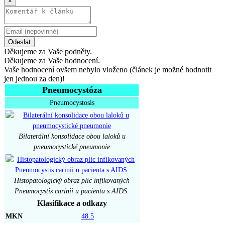
×
Odeslat
Děkujeme za Vaše podněty.
Děkujeme za Vaše hodnocení.
Vaše hodnocení ovšem nebylo vloženo (článek je možné hodnotit
jen jednou za den)!
Pneumocystóza
Pneumocystosis
Bilaterální konsolidace obou laloků u
pneumocystické pneumonie
Histopatologický obraz plic infikovaných
Pneumocystis carinii u pacienta s AIDS.
Klasifikace a odkazy
MKN
48.5