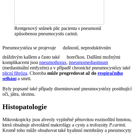
Rentgenový snímek plic pacienta s pneumonií
způsobenou pneumocystis carinii.
Pneumocystóza se projevuje
dušností, neproduktivním
dráždivým kašlem a často také
horečkou. Dalšími možnými
komplikacemi jsou
pneumothorax
,
pneumomediastinum
(mediastinální emfyzém) a v případě chronické pneumocystózy také
plicní fibróza
. Choroba
může progredovat až do
respiračního
selhání
a smrti.
Byly popsané také případy diseminované pneumocystózy postihující
oči, játra, slezinu.
Histopatologie
Mikroskopicky jsou alveoly vyplněné pěnovitou eozinofilní hmotou,
která obsahuje alveolární makrofágy a cysty a trofozoity
P.carinii
.
Kromě toho může obsahovat také hyalinní membrány a pneumocyty