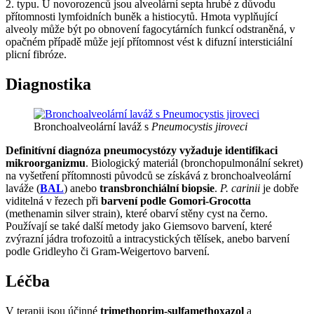
2. typu. U novorozenců jsou alveolární septa hrubé z důvodu
přítomnosti lymfoidních buněk a histiocytů. Hmota vyplňující
alveoly může být po obnovení fagocytárních funkcí odstraněná, v
opačném případě může její přítomnost vést k difuzní intersticiální
plicní fibróze.
Diagnostika
Bronchoalveolární laváž s
Pneumocystis jiroveci
Definitívní diagnóza pneumocystózy vyžaduje identifikaci
mikroorganizmu
. Biologický materiál (bronchopulmonální sekret)
na vyšetření přítomnosti původců se získává z bronchoalveolární
laváže (
BAL
) anebo
transbronchiální biopsie
.
P. carinii
je dobře
viditelná v řezech při
barvení podle Gomori-Grocotta
(methenamin silver strain), které obarví stěny cyst na černo.
Používají se také další metody jako Giemsovo barvení, které
zvýrazní jádra trofozoitů a intracystických tělísek, anebo barvení
podle Gridleyho či Gram-Weigertovo barvení.
Léčba
V terapii jsou účinné
trimethoprim-sulfamethoxazol
a