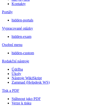
Kontakty
Portály
hidden-portals
Vypracované otázky
hidden-exam
Osobní menu
hidden-custom
Redakční nástroje
Údržba
Úkoly
Nástroje WikiSkript
Zammad (Helpdesk WS)
Tisk a PDF
Stáhnout jako PDF
Verze k tisku