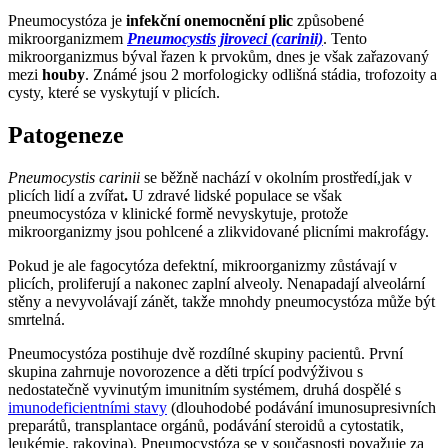
Pneumocystóza je
infekční onemocnění plic
způsobené
mikroorganizmem
Pneumocystis jiroveci (carinii)
. Tento
mikroorganizmus býval řazen k prvokům, dnes je však zařazovaný
mezi
houby
. Známé jsou 2 morfologicky odlišná stádia, trofozoity a
cysty, které se vyskytují v plicích.
Patogeneze
Pneumocystis carinii
se běžně nachází v okolním prostředí,jak v
plicích lidí a zvířat
.
U zdravé lidské populace se však
pneumocystóza v klinické formě nevyskytuje, protože
mikroorganizmy jsou pohlcené a zlikvidované plicními makrofágy.
Pokud je ale fagocytóza defektní, mikroorganizmy zůstávají v
plicích, proliferují a nakonec zaplní alveoly. Nenapadají alveolární
stěny a nevyvolávají zánět, takže mnohdy pneumocystóza může být
smrtelná.
Pneumocystóza postihuje dvě rozdílné skupiny pacientů. První
skupina zahrnuje novorozence a děti trpící podvýživou s
nedostatečně vyvinutým imunitním systémem, druhá dospělé s
imunodeficientními stavy
(dlouhodobé podávání imunosupresivních
preparátů, transplantace orgánů, podávání steroidů a cytostatik,
leukémie, rakovina). Pneumocystóza se v současnosti považuje za