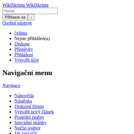
WikiSkripta
WikiSkripta
Přihlaste se
↓
Osobní nástroje
čeština
Nejste přihlášen(a)
Diskuse
Příspěvky
Přihlášení
Vytvořit účet
Navigační menu
Navigace
Nápověda
Nástěnka
Diskusní fórum
Vytvořit nový článek
Poslední změny
Speciální stránky
Načíst soubor
Jak (se) učit