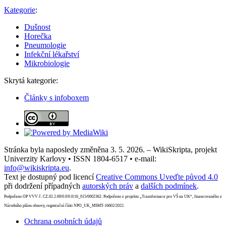
Kategorie
:
Dušnost
Horečka
Pneumologie
Infekční lékařství
Mikrobiologie
Skrytá kategorie:
Články s infoboxem
Stránka byla naposledy změněna 3. 5. 2026. – WikiSkripta, projekt
Univerzity Karlovy • ISSN 1804-6517 • e-mail:
info@wikiskripta.eu
.
Text je dostupný pod licencí
Creative Commons Uveďte původ 4.0
při dodržení případných
autorských práv
a
dalších podmínek
.
Podpořeno OP VVV č. CZ.02.2.69/0.0/0.0/16_015/0002362. Podpořeno z projektu „Transformace pro VŠ na UK“, financovaného z
Národního plánu obnovy, registrační číslo NPO_UK_MSMT-16602/2022.
Ochrana osobních údajů