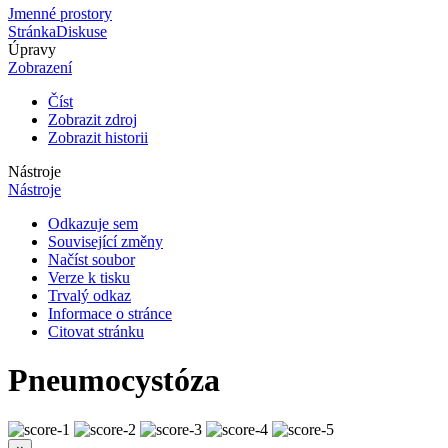
Jmenné prostory
Stránka
Diskuse
Úpravy
Zobrazení
Číst
Zobrazit zdroj
Zobrazit historii
Nástroje
Nástroje
Odkazuje sem
Související změny
Načíst soubor
Verze k tisku
Trvalý odkaz
Informace o stránce
Citovat stránku
Pneumocystóza