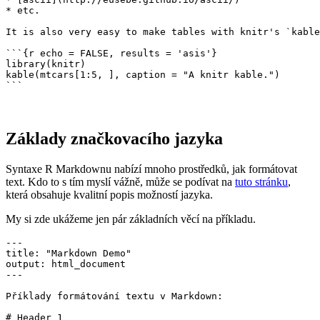
* etc.

It is also very easy to make tables with knitr's `kable
```{r echo = FALSE, results = 'asis'}

library(knitr)

kable(mtcars[1:5, ], caption = "A knitr kable.")

```
Základy značkovacího jazyka
Syntaxe R Markdownu nabízí mnoho prostředků, jak formátovat
text. Kdo to s tím myslí vážně, může se podívat na
tuto stránku
,
která obsahuje kvalitní popis možností jazyka.
My si zde ukážeme jen pár základních věcí na příkladu.
---

title: "Markdown Demo"

output: html_document

---

Příklady formátování textu v Markdown:

# Header 1
