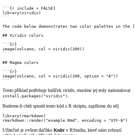
```{r include = FALSE}

library(viridis)

```

The code below demonstrates two color palettes in the [
## Viridis colors

```{r}

image(volcano, col = viridis(200))

```

## Magma colors

```{r}

image(volcano, col = viridis(200, option = "A"))

```
Tento příklad potřebuje balíček
viridis
, musíme jej tedy nainstalovat
.
install.packages("viridis")
Budeme-li chtít spustit tento kód z R skriptu, zapíšeme do něj
library(rmarkdown)

rmarkdown::render("example.Rmd", encoding = "UTF-8")
Užitečné je ovšem tlačítko
Knitr
v RStudiu, které nám zobrazí