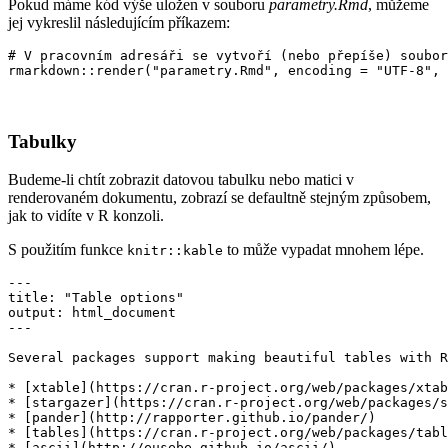
Pokud máme kód výše uložen v souboru
parametry.Rmd
, můžeme
jej vykreslil následujícím příkazem:
# V pracovním adresáři se vytvoří (nebo přepíše) soubor
rmarkdown::render("parametry.Rmd", encoding = "UTF-8", 
Tabulky
Budeme-li chtít zobrazit datovou tabulku nebo matici v
renderovaném dokumentu, zobrazí se defaultně stejným způsobem,
jak to vidíte v R konzoli.
S použitím funkce
to může vypadat mnohem lépe.
knitr::kable
---

title: "Table options"

output: html_document

---

Several packages support making beautiful tables with R
* [xtable](https://cran.r-project.org/web/packages/xtab
* [stargazer](https://cran.r-project.org/web/packages/s
* [pander](http://rapporter.github.io/pander/)

* [tables](https://cran.r-project.org/web/packages/tabl
* [ascii](http://eusebe.github.io/ascii/)
