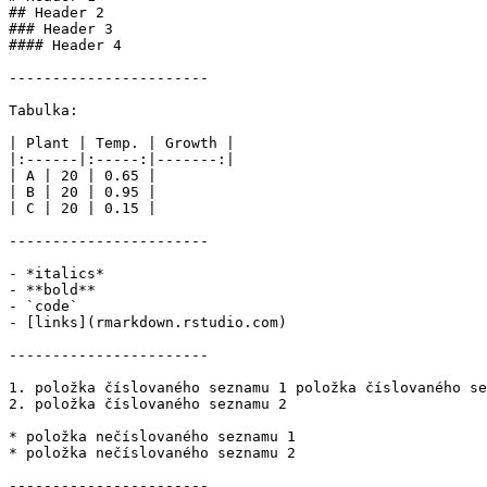
## Header 2

### Header 3

#### Header 4

-----------------------

Tabulka:

| Plant | Temp. | Growth |

|:------|:-----:|-------:|

| A | 20 | 0.65 |

| B | 20 | 0.95 |

| C | 20 | 0.15 |

-----------------------

- *italics*

- **bold**

- `code`

- [links](rmarkdown.rstudio.com)

-----------------------

1. položka číslovaného seznamu 1 položka číslovaného se
2. položka číslovaného seznamu 2

* položka nečíslovaného seznamu 1

* položka nečíslovaného seznamu 2

-----------------------
