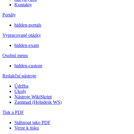
Kontakty
Portály
hidden-portals
Vypracované otázky
hidden-exam
Osobní menu
hidden-custom
Redakční nástroje
Údržba
Úkoly
Nástroje WikiSkript
Zammad (Helpdesk WS)
Tisk a PDF
Stáhnout jako PDF
Verze k tisku