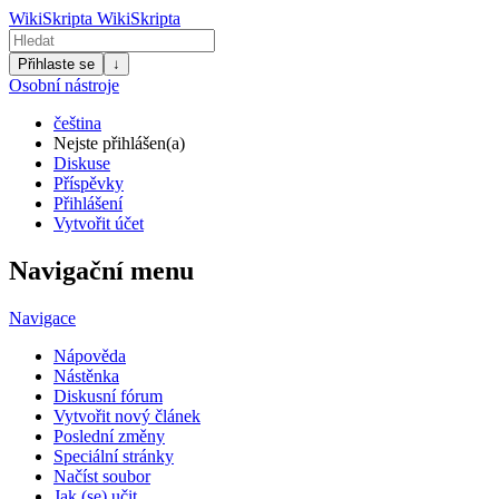
WikiSkripta
WikiSkripta
Přihlaste se
↓
Osobní nástroje
čeština
Nejste přihlášen(a)
Diskuse
Příspěvky
Přihlášení
Vytvořit účet
Navigační menu
Navigace
Nápověda
Nástěnka
Diskusní fórum
Vytvořit nový článek
Poslední změny
Speciální stránky
Načíst soubor
Jak (se) učit