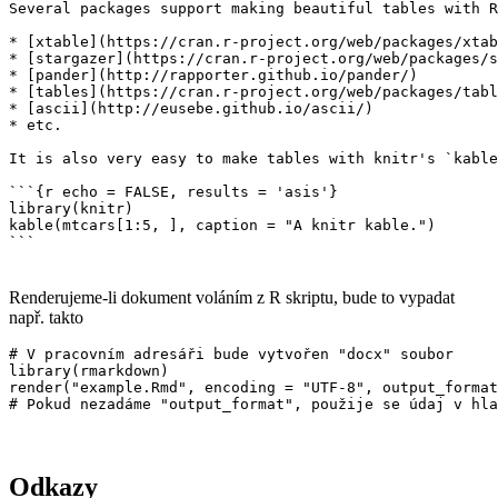
Several packages support making beautiful tables with R
* [xtable](https://cran.r-project.org/web/packages/xtab
* [stargazer](https://cran.r-project.org/web/packages/s
* [pander](http://rapporter.github.io/pander/)

* [tables](https://cran.r-project.org/web/packages/tabl
* [ascii](http://eusebe.github.io/ascii/)

* etc.

It is also very easy to make tables with knitr's `kable
```{r echo = FALSE, results = 'asis'}

library(knitr)

kable(mtcars[1:5, ], caption = "A knitr kable.")

```
Renderujeme-li dokument voláním z R skriptu, bude to vypadat
např. takto
# V pracovním adresáři bude vytvořen "docx" soubor

library(rmarkdown)

render("example.Rmd", encoding = "UTF-8", output_format
# Pokud nezadáme "output_format", použije se údaj v hla
Odkazy