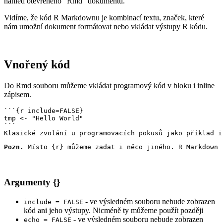
náhled otevřeného "Rmd" dokumentu.
Vidíme, že kód R Markdownu je kombinací textu, značek, které
nám umožní dokument formátovat nebo vkládat výstupy R kódu.
Vnořený kód
Do Rmd souboru můžeme vkládat programový kód v bloku i inline
zápisem.
```{r include=FALSE}

tmp <- "Hello World"

```

Klasické zvolání u programovacích pokusů jako příklad i
Pozn.
 Místo {r} můžeme zadat i něco jiného. R Markdown 
Argumenty {}
- ve výsledném souboru nebude zobrazen
include = FALSE
kód ani jeho výstupy. Nicméně ty můžeme použít později
- ve výsledném souboru nebude zobrazen
echo = FALSE