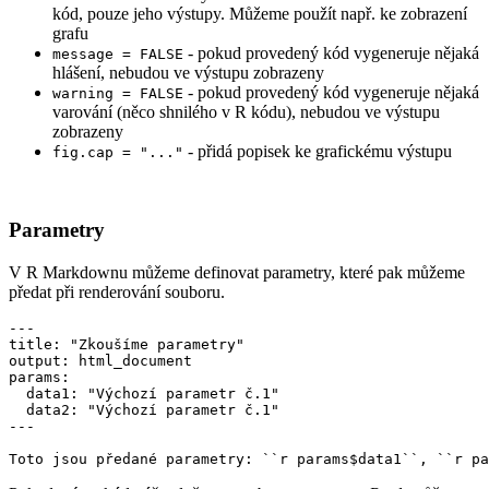
kód, pouze jeho výstupy. Můžeme použít např. ke zobrazení
grafu
- pokud provedený kód vygeneruje nějaká
message = FALSE
hlášení, nebudou ve výstupu zobrazeny
- pokud provedený kód vygeneruje nějaká
warning = FALSE
varování (něco shnilého v R kódu), nebudou ve výstupu
zobrazeny
- přidá popisek ke grafickému výstupu
fig.cap = "..."
Parametry
V R Markdownu můžeme definovat parametry, které pak můžeme
předat při renderování souboru.
---

title: "Zkoušíme parametry"

output: html_document

params:

  data1: "Výchozí parametr č.1"

  data2: "Výchozí parametr č.1"

---

Toto jsou předané parametry: ``r params$data1``, ``r pa