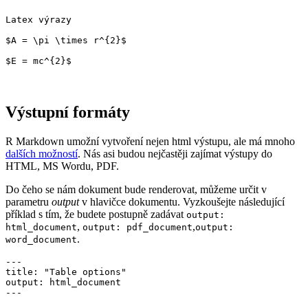
Latex výrazy

$A = \pi \times r^{2}$

$E = mc^{2}$
Výstupní formáty
R Markdown umožní vytvoření nejen html výstupu, ale má mnoho
dalších možností
. Nás asi budou nejčastěji zajímat výstupy do
HTML, MS Wordu, PDF.
Do čeho se nám dokument bude renderovat, můžeme určit v
parametru
output
v hlavičce dokumentu. Vyzkoušejte následující
příklad s tím, že budete postupně zadávat
output:
,
,
html_document
output: pdf_document
output:
.
word_document
---

title: "Table options"

output: html_document

---
