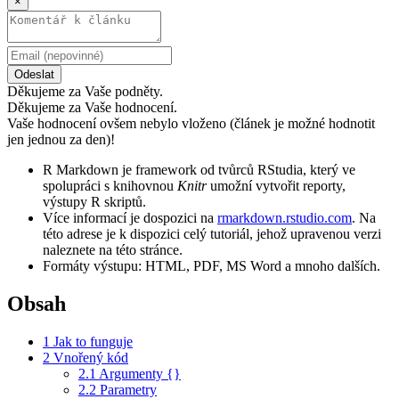
×
Odeslat
Děkujeme za Vaše podněty.
Děkujeme za Vaše hodnocení.
Vaše hodnocení ovšem nebylo vloženo (článek je možné hodnotit
jen jednou za den)!
R Markdown je framework od tvůrců RStudia, který ve
spolupráci s knihovnou
Knitr
umožní vytvořit reporty,
výstupy R skriptů.
Více informací je dospozici na
rmarkdown.rstudio.com
. Na
této adrese je k dispozici celý tutoriál, jehož upravenou verzi
naleznete na této stránce.
Formáty výstupu: HTML, PDF, MS Word a mnoho dalších.
Obsah
1
Jak to funguje
2
Vnořený kód
2.1
Argumenty {}
2.2
Parametry