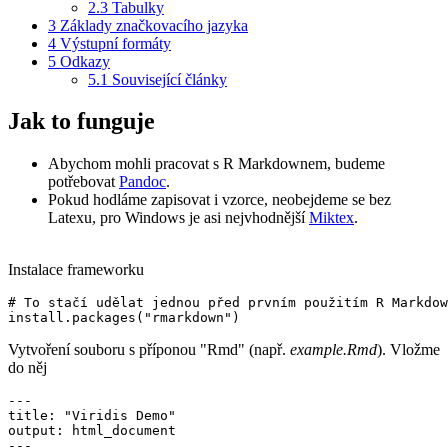
2.3
Tabulky
3
Základy značkovacího jazyka
4
Výstupní formáty
5
Odkazy
5.1
Související články
Jak to funguje
Abychom mohli pracovat s R Markdownem, budeme
potřebovat
Pandoc
.
Pokud hodláme zapisovat i vzorce, neobejdeme se bez
Latexu, pro Windows je asi nejvhodnější
Miktex
.
Instalace frameworku
# To stačí udělat jednou před prvním použitím R Markdow
install.packages("rmarkdown")
Vytvoření souboru s příponou "Rmd" (např.
example.Rmd
). Vložme
do něj
---

title: "Viridis Demo"

output: html_document

---
