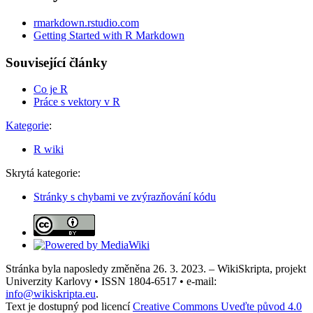
rmarkdown.rstudio.com
Getting Started with R Markdown
Související články
Co je R
Práce s vektory v R
Kategorie
:
R wiki
Skrytá kategorie:
Stránky s chybami ve zvýrazňování kódu
Stránka byla naposledy změněna 26. 3. 2023. – WikiSkripta, projekt
Univerzity Karlovy • ISSN 1804-6517 • e-mail:
info@wikiskripta.eu
.
Text je dostupný pod licencí
Creative Commons Uveďte původ 4.0