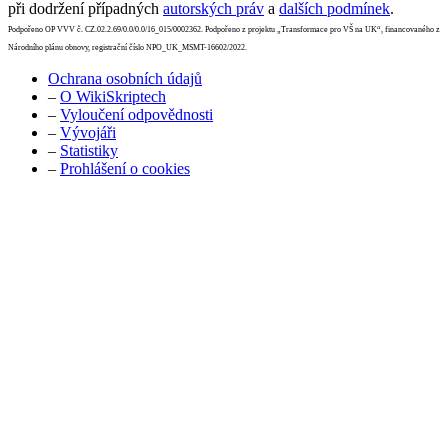
při dodržení případných
autorských práv
a
dalších podmínek
.
Podpořeno OP VVV č. CZ.02.2.69/0.0/0.0/16_015/0002362. Podpořeno z projektu „Transformace pro VŠ na UK“, financovaného z
Národního plánu obnovy, registrační číslo NPO_UK_MSMT-16602/2022.
Ochrana osobních údajů
–
O WikiSkriptech
–
Vyloučení odpovědnosti
–
Vývojáři
–
Statistiky
–
Prohlášení o cookies