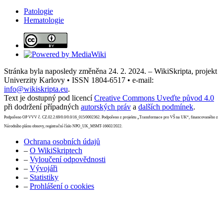
Patologie
Hematologie
Stránka byla naposledy změněna 24. 2. 2024. – WikiSkripta, projekt
Univerzity Karlovy • ISSN 1804-6517 • e-mail:
info@wikiskripta.eu
.
Text je dostupný pod licencí
Creative Commons Uveďte původ 4.0
při dodržení případných
autorských práv
a
dalších podmínek
.
Podpořeno OP VVV č. CZ.02.2.69/0.0/0.0/16_015/0002362. Podpořeno z projektu „Transformace pro VŠ na UK“, financovaného z
Národního plánu obnovy, registrační číslo NPO_UK_MSMT-16602/2022.
Ochrana osobních údajů
–
O WikiSkriptech
–
Vyloučení odpovědnosti
–
Vývojáři
–
Statistiky
–
Prohlášení o cookies