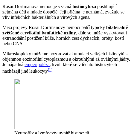
Rosai-Dorfmanova nemoc je vzácná
histiocytóza
postihující
zejména děti a mladé dospělé. Její příčina je neznámá, zvažuje se
vliv infekčních bakteriálních a virových agens.
Mezi projevy Rosai-Dorfmanovy nemoci patří typicky
bilaterálně
zvětšené cervikální lymfatické uzliny
, dále se může vyskytovat i
extranodální postižení kůže, horních cest dýchacích, orbity, kostí
nebo CNS.
Mikroskopicky můžeme pozorovat akumulaci velkých histiocytů s
objemnou eozinofilní cytoplazmou a okrouhlými až oválnými jádry.
Je nápadná
emperipoléza
, kvůli které se v těchto histiocytech
[
1
]
nacházejí jiné leukocyty
.
Neutrofily a lymfocyty uvnitř histiocytů.