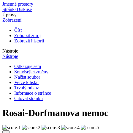
Jmenné prostory
Stránka
Diskuse
Úpravy
Zobrazení
Číst
Zobrazit zdroj
Zobrazit historii
Nástroje
Nástroje
Odkazuje sem
Související změny
Načíst soubor
Verze k tisku
Trvalý odkaz
Informace o stránce
Citovat stránku
Rosai-Dorfmanova nemoc