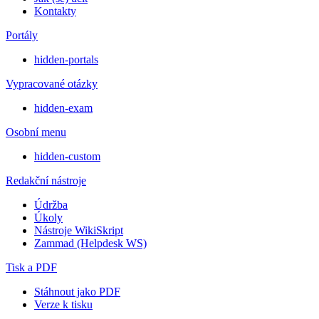
Kontakty
Portály
hidden-portals
Vypracované otázky
hidden-exam
Osobní menu
hidden-custom
Redakční nástroje
Údržba
Úkoly
Nástroje WikiSkript
Zammad (Helpdesk WS)
Tisk a PDF
Stáhnout jako PDF
Verze k tisku