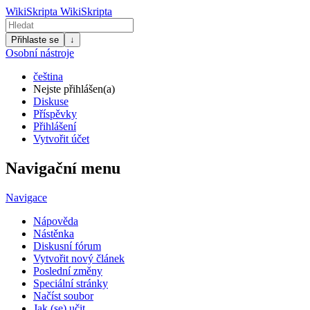
WikiSkripta
WikiSkripta
Přihlaste se
↓
Osobní nástroje
čeština
Nejste přihlášen(a)
Diskuse
Příspěvky
Přihlášení
Vytvořit účet
Navigační menu
Navigace
Nápověda
Nástěnka
Diskusní fórum
Vytvořit nový článek
Poslední změny
Speciální stránky
Načíst soubor
Jak (se) učit