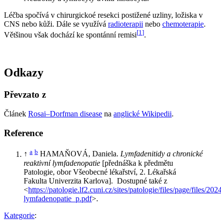
Léčba spočívá v chirurgickoé resekci postižené uzliny, ložiska v
CNS nebo kůži. Dále se využívá
radioterapii
nebo
chemoterapie
.
[
1
]
Většinou však dochází ke spontánní remisi
.
Odkazy
Převzato z
Článek
Rosai–Dorfman disease
na
anglické Wikipedii
.
Reference
a
b
↑
HAMAŇOVÁ, Daniela.
Lymfadenitidy a chronické
reaktivní lymfadenopatie
[přednáška k předmětu
Patologie, obor Všeobecné lékařství, 2. Lékařská
Fakulta Univerzita Karlova]. Dostupné také z
<
https://patologie.lf2.cuni.cz/sites/patologie/files/page/files/2
lymfadenopatie_p.pdf
>.
Kategorie
: