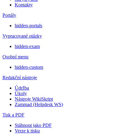
Kontakty
Portály
hidden-portals
Vypracované otázky
hidden-exam
Osobní menu
hidden-custom
Redakční nástroje
Údržba
Úkoly
Nástroje WikiSkript
Zammad (Helpdesk WS)
Tisk a PDF
Stáhnout jako PDF
Verze k tisku