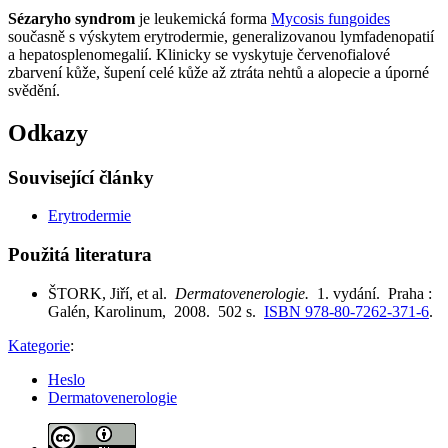
Sézaryho syndrom
je leukemická forma
Mycosis fungoides
současně s výskytem erytrodermie, generalizovanou lymfadenopatií
a hepatosplenomegalií. Klinicky se vyskytuje červenofialové
zbarvení kůže, šupení celé kůže až ztráta nehtů a alopecie a úporné
svědění.
Odkazy
Související články
Erytrodermie
Použitá literatura
ŠTORK, Jiří, et al.
Dermatovenerologie.
1. vydání. Praha :
Galén, Karolinum, 2008. 502 s.
ISBN 978-80-7262-371-6
.
Kategorie
:
Heslo
Dermatovenerologie