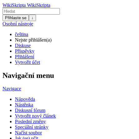
WikiSkripta
WikiSkripta
Přihlaste se
↓
Osobní nástroje
čeština
Nejste přihlášen(a)
Diskuse
Příspěvky
Přihlášení
Vytvořit účet
Navigační menu
Navigace
Nápověda
Nástěnka
Diskusní fórum
Vytvořit nový článek
Poslední změny
Speciální stránky
Načíst soubor
Jak (se) učit