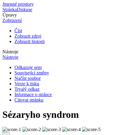
Jmenné prostory
Stránka
Diskuse
Úpravy
Zobrazení
Číst
Zobrazit zdroj
Zobrazit historii
Nástroje
Nástroje
Odkazuje sem
Související změny
Načíst soubor
Verze k tisku
Trvalý odkaz
Informace o stránce
Citovat stránku
Sézaryho syndrom