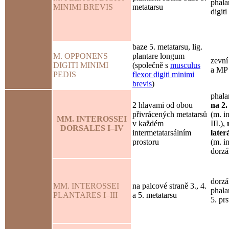
phala
MINIMI BREVIS
metatarsu
digit
baze 5. metatarsu, lig.
M. OPPONENS
plantare longum
zevní
DIGITI MINIMI
(společně s
musculus
a MP
PEDIS
flexor digiti minimi
brevis
)
phala
2 hlavami od obou
na 2.
přivrácených metatarsů
(m. in
MM. INTEROSSEI
v každém
III.),
DORSALES I–IV
intermetatarsálním
later
prostoru
(m. in
dorzá
dorzá
MM. INTEROSSEI
na palcové straně 3., 4.
phala
PLANTARES I–III
a 5. metatarsu
5. prs