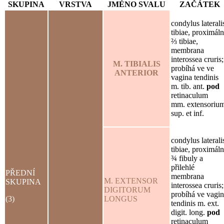
SKUPINA
VRSTVA
JMÉNO SVALU
ZAČÁTEK
condylus laterali
tibiae, proximáln
⅔ tibiae,
membrana
interossea cruris;
M. TIBIALIS
probíhá ve ve
ANTERIOR
vagina tendinis
m. tib. ant.
pod
retinaculum
mm. extensoriu
sup. et inf.
condylus laterali
tibiae, proximáln
¾ fibuly a
přilehlé
PŘEDNÍ
membrana
M. EXTENSOR
SKUPINA
interossea cruris;
DIGITORUM
probíhá ve vagi
(3)
LONGUS
tendinis m. ext.
digit. long.
pod
retinaculum