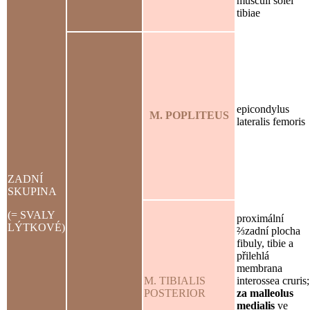
musculi solei
tibiae
epicondylus
M. POPLITEUS
lateralis femoris
ZADNÍ
SKUPINA
(= SVALY
proximální
LÝTKOVÉ)
⅔zadní plocha
fibuly, tibie a
přilehlá
membrana
M. TIBIALIS
interossea cruris;
POSTERIOR
za malleolus
medialis
ve