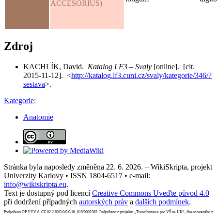
ACCESORIUS)
Zdroj
KACHLÍK, David.
Katalog LF3 – Svaly
[online]. [cit.
2015-11-12]. <
http://katalog.lf3.cuni.cz/svaly/kategorie/346/?
sestava
>.
Kategorie
:
Anatomie
Stránka byla naposledy změněna 22. 6. 2026. – WikiSkripta, projekt
Univerzity Karlovy • ISSN 1804-6517 • e-mail:
info@wikiskripta.eu
.
Text je dostupný pod licencí
Creative Commons Uveďte původ 4.0
při dodržení případných
autorských práv
a
dalších podmínek
.
Podpořeno OP VVV č. CZ.02.2.69/0.0/0.0/16_015/0002362. Podpořeno z projektu „Transformace pro VŠ na UK“, financovaného z