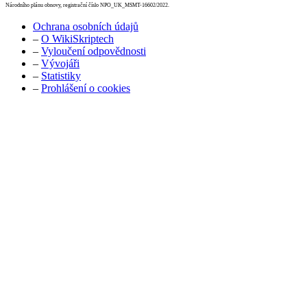
Národního plánu obnovy, registrační číslo NPO_UK_MSMT-16602/2022.
Ochrana osobních údajů
–
O WikiSkriptech
–
Vyloučení odpovědnosti
–
Vývojáři
–
Statistiky
–
Prohlášení o cookies