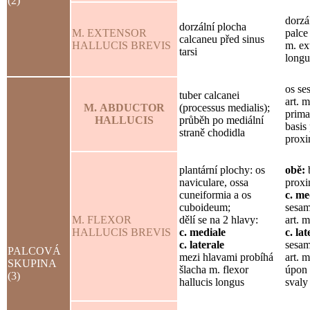
(2)
dorzá
dorzální plocha
M. EXTENSOR
palce
calcaneu před sinus
HALLUCIS BREVIS
m. ex
tarsi
longu
os se
tuber calcanei
art. 
M. ABDUCTOR
(processus medialis);
prima
HALLUCIS
průběh po mediální
basis
straně chodidla
proxi
plantární plochy: os
obě:
b
naviculare, ossa
proxi
cuneiformia a os
c. me
cuboideum;
sesam
M. FLEXOR
dělí se na 2 hlavy:
art. 
HALLUCIS BREVIS
c. mediale
c. lat
c. laterale
sesam
PALCOVÁ
mezi hlavami probíhá
art. 
SKUPINA
šlacha m. flexor
úpon 
(3)
hallucis longus
svaly