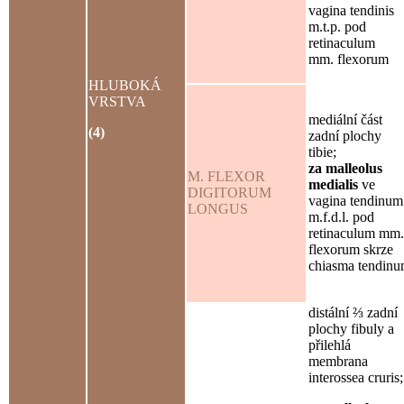
vagina tendinis
m.t.p. pod
retinaculum
mm. flexorum
HLUBOKÁ
VRSTVA
mediální část
(4)
zadní plochy
tibie;
za malleolus
M. FLEXOR
medialis
ve
DIGITORUM
vagina tendinum
LONGUS
m.f.d.l. pod
retinaculum mm.
flexorum skrze
chiasma tendin
distální ⅔ zadní
plochy fibuly a
přilehlá
membrana
interossea cruris;