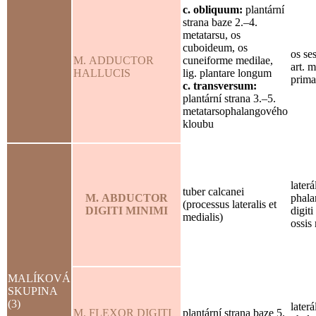
c. obliquum:
plantární
strana baze 2.–4.
metatarsu, os
cuboideum, os
os se
M. ADDUCTOR
cuneiforme medilae,
art. 
HALLUCIS
lig. plantare longum
prima
c. transversum:
plantární strana 3.–5.
metatarsophalangového
kloubu
laterá
tuber calcanei
M. ABDUCTOR
phala
(processus lateralis et
DIGITI MINIMI
digiti
medialis)
ossis 
MALÍKOVÁ
SKUPINA
(3)
laterá
M. FLEXOR DIGITI
plantární strana baze 5.