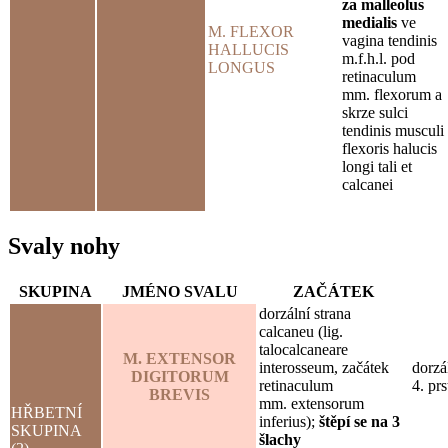
za malleolus
medialis
ve
M. FLEXOR
vagina tendinis
HALLUCIS
m.f.h.l. pod
LONGUS
retinaculum
mm. flexorum a
skrze sulci
tendinis musculi
flexoris halucis
longi tali et
calcanei
Svaly nohy
SKUPINA
JMÉNO SVALU
ZAČÁTEK
dorzální strana
calcaneu (lig.
talocalcaneare
M. EXTENSOR
interosseum, začátek
dorzá
DIGITORUM
retinaculum
4. prs
BREVIS
mm. extensorum
HŘBETNÍ
inferius);
štěpí se na 3
SKUPINA
šlachy