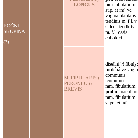
LONGUS
mm. fibularium
sup. et inf. ve
vagina plantaris
tendinis m. f.l. v
BOČNÍ
sulcus tendinis
SKUPINA
m. f.l. ossis
cuboidei
(2)
distální ½ fibuly;
probíhá ve vagi
communis
M. FIBULARIS (=
tendinum
PERONEUS)
mm. fibularium
BREVIS
pod
retinaculum
mm. fibularium
supe. et inf.