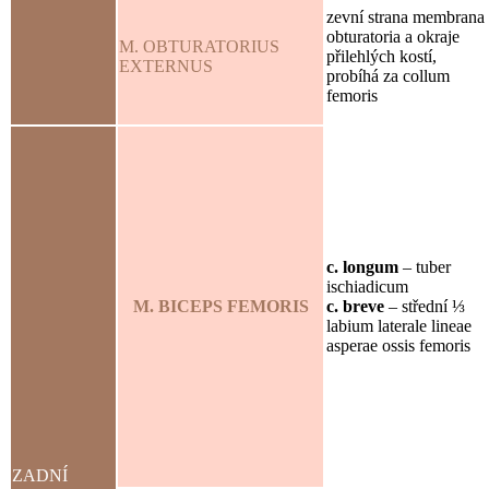
zevní strana membrana
obturatoria a okraje
M. OBTURATORIUS
přilehlých kostí,
EXTERNUS
probíhá za collum
femoris
c. longum
– tuber
ischiadicum
M. BICEPS FEMORIS
c. breve
– střední ⅓
labium laterale lineae
asperae ossis femoris
ZADNÍ