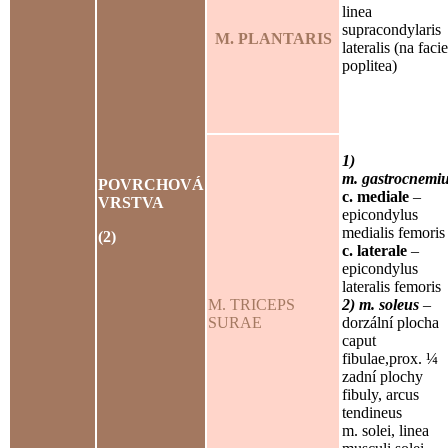
linea
supracondylaris
M. PLANTARIS
lateralis (na faci
poplitea)
1)
m. gastrocnemi
POVRCHOVÁ
c. mediale
–
VRSTVA
epicondylus
medialis femoris
(2)
c. laterale
–
epicondylus
lateralis femoris
M. TRICEPS
2) m. soleus
–
SURAE
dorzální plocha
caput
fibulae,prox. ¼
zadní plochy
fibuly, arcus
tendineus
m. solei, linea