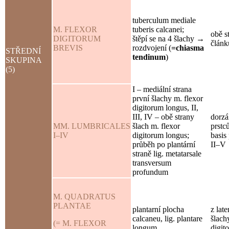
tuberculum mediale
M. FLEXOR
tuberis calcanei;
obě s
DIGITORUM
štěpí se na 4 šlachy →
článk
BREVIS
rozdvojení (
=chiasma
STŘEDNÍ
tendinum
)
SKUPINA
(5)
I – mediální strana
první šlachy m. flexor
digitorum longus, II,
III, IV – obě strany
dorzá
MM. LUMBRICALES
šlach m. flexor
prstc
I–IV
digitorum longus;
basis
průběh po plantární
II–V
straně lig. metatarsale
transversum
profundum
M. QUADRATUS
PLANTAE
plantarní plocha
z late
calcaneu, lig. plantare
šlach
(= M. FLEXOR
longum
digit