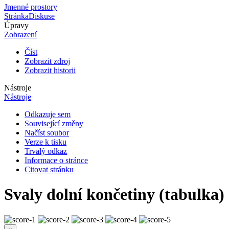
Jmenné prostory
Stránka
Diskuse
Úpravy
Zobrazení
Číst
Zobrazit zdroj
Zobrazit historii
Nástroje
Nástroje
Odkazuje sem
Související změny
Načíst soubor
Verze k tisku
Trvalý odkaz
Informace o stránce
Citovat stránku
Svaly dolní končetiny (tabulka)