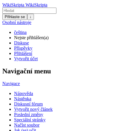
WikiSkripta
WikiSkripta
Přihlaste se
↓
Osobní nástroje
čeština
Nejste přihlášen(a)
Diskuse
Příspěvky
Přihlášení
Vytvořit účet
Navigační menu
Navigace
Nápověda
Nástěnka
Diskusní fórum
Vytvořit nový článek
Poslední změny
Speciální stránky
Načíst soubor
Jak (se) učit