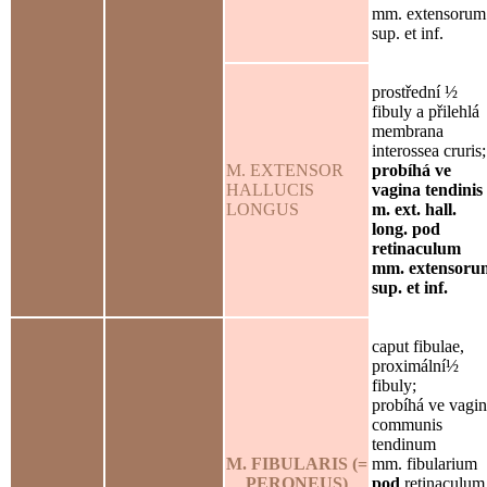
mm. extensorum
sup. et inf.
prostřední ½
fibuly a přilehlá
membrana
interossea cruris;
M. EXTENSOR
probíhá ve
HALLUCIS
vagina tendinis
LONGUS
m. ext. hall.
long. pod
retinaculum
mm. extensoru
sup. et inf.
caput fibulae,
proximální½
fibuly;
probíhá ve vagi
communis
tendinum
M. FIBULARIS (=
mm. fibularium
PERONEUS)
pod
retinaculum