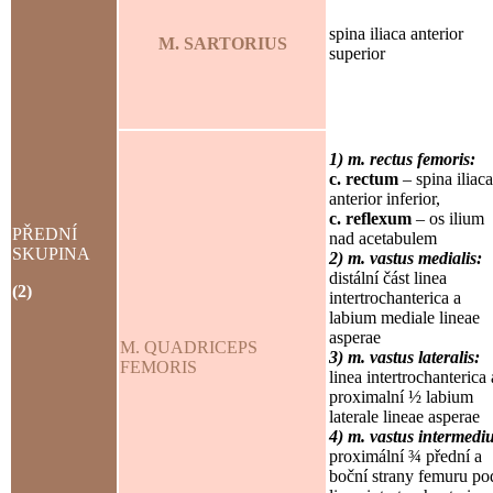
spina iliaca anterior
M. SARTORIUS
superior
1) m. rectus femoris:
c. rectum
– spina iliaca
anterior inferior,
c. reflexum
– os ilium
PŘEDNÍ
nad acetabulem
SKUPINA
2) m. vastus medialis:
distální část linea
(2)
intertrochanterica a
labium mediale lineae
asperae
M. QUADRICEPS
3) m. vastus lateralis:
FEMORIS
linea intertrochanterica 
proximalní ½ labium
laterale lineae asperae
4) m. vastus intermedi
proximální ¾ přední a
boční strany femuru po