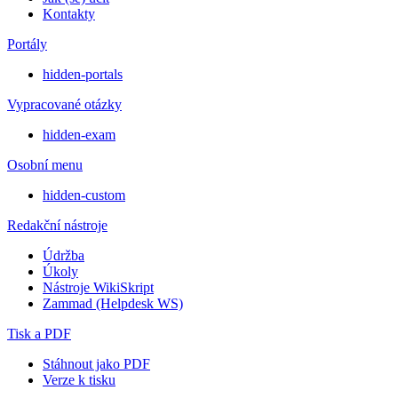
Kontakty
Portály
hidden-portals
Vypracované otázky
hidden-exam
Osobní menu
hidden-custom
Redakční nástroje
Údržba
Úkoly
Nástroje WikiSkript
Zammad (Helpdesk WS)
Tisk a PDF
Stáhnout jako PDF
Verze k tisku