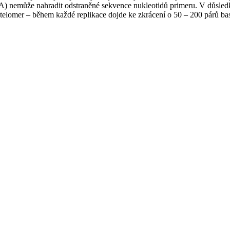
) nemůže nahradit odstraněné sekvence nukleotidů primeru. V důsledku
elomer – během každé replikace dojde ke zkrácení o 50 – 200 párů basí