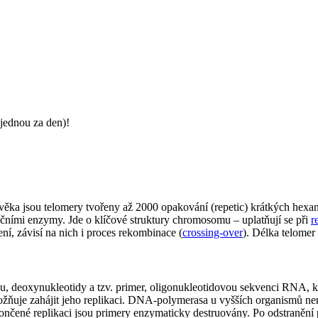
jednou za den)!
věka jsou telomery tvořeny až 2000 opakování (repetic) krátkých hexa
ačními enzymy. Jde o klíčové struktury chromosomu – uplatňují se při
r
í, závisí na nich i proces rekombinace (
crossing-over
). Délka telome
eoxynukleotidy a tzv. primer, oligonukleotidovou sekvenci RNA, kter
ožňuje zahájit jeho replikaci. DNA-polymerasa u vyšších organismů 
o ukončené replikaci jsou primery enzymaticky destruovány. Po odstran