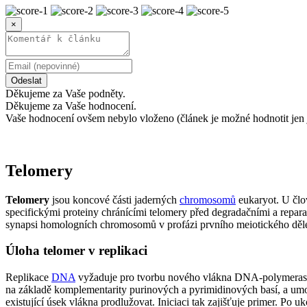
×
Odeslat
Děkujeme za Vaše podněty.
Děkujeme za Vaše hodnocení.
Vaše hodnocení ovšem nebylo vloženo (článek je možné hodnotit jen 
Telomery
Telomery
jsou koncové části jaderných
chromosomů
eukaryot. U člo
specifickými proteiny chránícími telomery před degradačními a repar
synapsi homologních chromosomů v profázi prvního meiotického dělen
Úloha telomer v replikaci
Replikace
DNA
vyžaduje pro tvorbu nového vlákna DNA-polymerasu, d
na základě komplementarity purinových a pyrimidinových basí, a um
existující úsek vlákna prodlužovat. Iniciaci tak zajišťuje primer. P