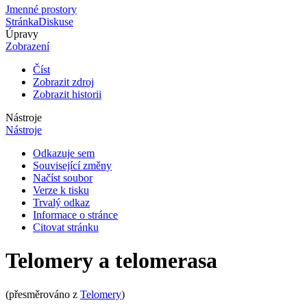
Jmenné prostory
Stránka
Diskuse
Úpravy
Zobrazení
Číst
Zobrazit zdroj
Zobrazit historii
Nástroje
Nástroje
Odkazuje sem
Související změny
Načíst soubor
Verze k tisku
Trvalý odkaz
Informace o stránce
Citovat stránku
Telomery a telomerasa
(přesměrováno z
Telomery
)