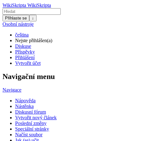
WikiSkripta
WikiSkripta
Přihlaste se
↓
Osobní nástroje
čeština
Nejste přihlášen(a)
Diskuse
Příspěvky
Přihlášení
Vytvořit účet
Navigační menu
Navigace
Nápověda
Nástěnka
Diskusní fórum
Vytvořit nový článek
Poslední změny
Speciální stránky
Načíst soubor
Jak (se) učit