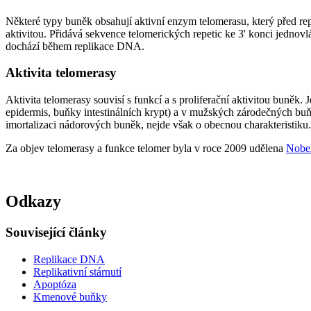
Některé typy buněk obsahují aktivní enzym telomerasu, který před r
aktivitou. Přidává sekvence telomerických repetic ke 3' konci jed
dochází během replikace DNA.
Aktivita telomerasy
Aktivita telomerasy souvisí s funkcí a s proliferační aktivitou buněk
epidermis, buňky intestinálních krypt) a v mužských zárodečných b
imortalizaci nádorových buněk, nejde však o obecnou charakteristiku.
Za objev telomerasy a funkce telomer byla v roce 2009 udělena
Nobe
Odkazy
Související články
Replikace DNA
Replikativní stárnutí
Apoptóza
Kmenové buňky