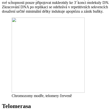
své schopnosti pouze připojovat nukleotidy ke 3' konci molekuly DNA
Zkracování DNA po replikaci se odehrává v repetitivních sekvencích t
dosažení určité minimální délky indukuje apoptózu a zánik buňky.
Chromozomy modře, telomery červeně
Telomerasa