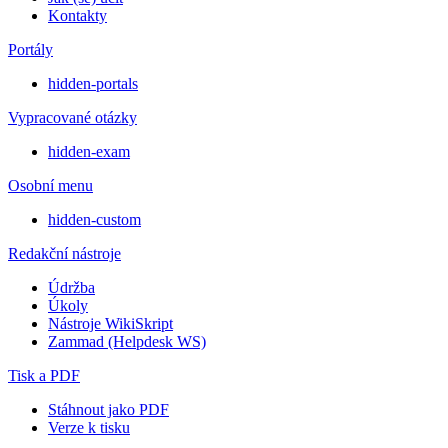
Kontakty
Portály
hidden-portals
Vypracované otázky
hidden-exam
Osobní menu
hidden-custom
Redakční nástroje
Údržba
Úkoly
Nástroje WikiSkript
Zammad (Helpdesk WS)
Tisk a PDF
Stáhnout jako PDF
Verze k tisku