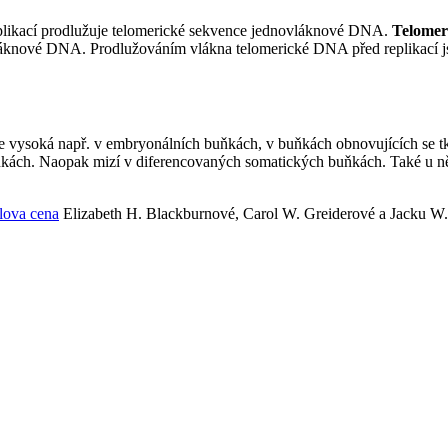
eplikací prodlužuje telomerické sekvence jednovláknové DNA.
Telomer
novláknové DNA. Prodlužováním vlákna telomerické DNA před replikací 
. Je vysoká např. v embryonálních buňkách, v buňkách obnovujících se tk
uňkách. Naopak mizí v diferencovaných somatických buňkách. Také u 
lova cena
Elizabeth H. Blackburnové, Carol W. Greiderové a Jacku W.