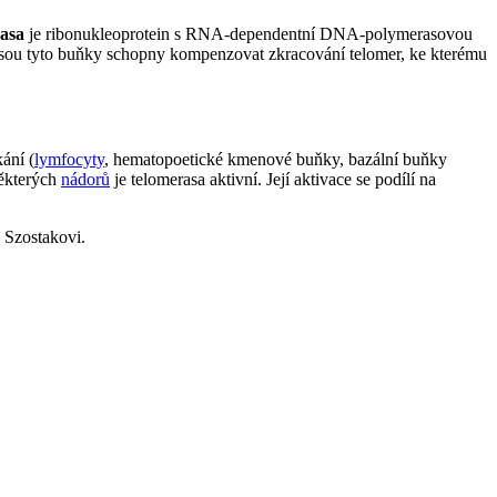
asa
je ribonukleoprotein s RNA-dependentní DNA-polymerasovou
jsou tyto buňky schopny kompenzovat zkracování telomer, ke kterému
ání (
lymfocyty
, hematopoetické kmenové buňky, bazální buňky
některých
nádorů
je telomerasa aktivní. Její aktivace se podílí na
 Szostakovi.