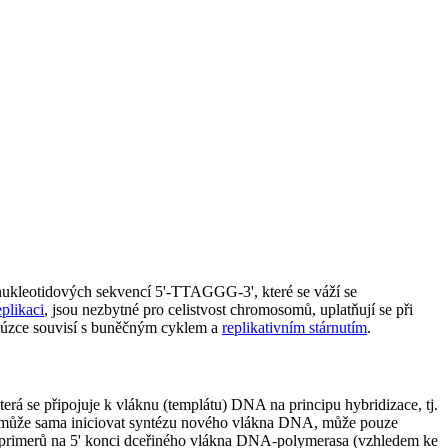
nukleotidových sekvencí 5'-TTAGGG-3', které se váží se
eplikaci
, jsou nezbytné pro celistvost chromosomů, uplatňují se při
r úzce souvisí s buněčným cyklem a
replikativním stárnutím
.
á se připojuje k vláknu (templátu) DNA na principu hybridizace, tj.
nemůže sama iniciovat syntézu nového vlákna DNA, může pouze
ění primerů na 5' konci dceřiného vlákna DNA-polymerasa (vzhledem ke