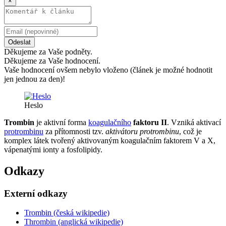
×
Odeslat
Děkujeme za Vaše podněty.
Děkujeme za Vaše hodnocení.
Vaše hodnocení ovšem nebylo vloženo (článek je možné hodnotit
jen jednou za den)!
Heslo
Trombin
je aktivní forma
koagulačního
faktoru II
. Vzniká aktivací
protrombinu
za přítomnosti tzv.
aktivátoru protrombinu
, což je
komplex látek tvořený aktivovaným koagulačním faktorem V a X,
vápenatými ionty a fosfolipidy.
Odkazy
Externí odkazy
Trombin (česká wikipedie)
Thrombin (anglická wikipedie)