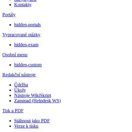
Kontakty
Portály
hidden-portals
Vypracované otázky
hidden-exam
Osobní menu
hidden-custom
Redakční nástroje
Údržba
Úkoly
Nástroje WikiSkript
Zammad (Helpdesk WS)
Tisk a PDF
Stáhnout jako PDF
Verze k tisku