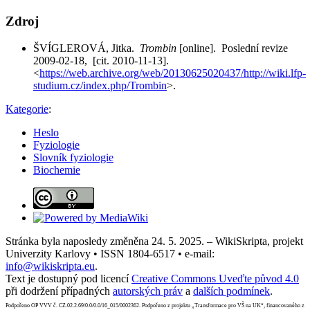
Zdroj
ŠVÍGLEROVÁ, Jitka.
Trombin
[online]. Poslední revize
2009-02-18, [cit. 2010-11-13].
<
https://web.archive.org/web/20130625020437/http://wiki.lfp-
studium.cz/index.php/Trombin
>.
Kategorie
:
Heslo
Fyziologie
Slovník fyziologie
Biochemie
Stránka byla naposledy změněna 24. 5. 2025. – WikiSkripta, projekt
Univerzity Karlovy • ISSN 1804-6517 • e-mail:
info@wikiskripta.eu
.
Text je dostupný pod licencí
Creative Commons Uveďte původ 4.0
při dodržení případných
autorských práv
a
dalších podmínek
.
Podpořeno OP VVV č. CZ.02.2.69/0.0/0.0/16_015/0002362. Podpořeno z projektu „Transformace pro VŠ na UK“, financovaného z