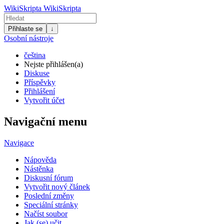
WikiSkripta
WikiSkripta
Přihlaste se
↓
Osobní nástroje
čeština
Nejste přihlášen(a)
Diskuse
Příspěvky
Přihlášení
Vytvořit účet
Navigační menu
Navigace
Nápověda
Nástěnka
Diskusní fórum
Vytvořit nový článek
Poslední změny
Speciální stránky
Načíst soubor
Jak (se) učit