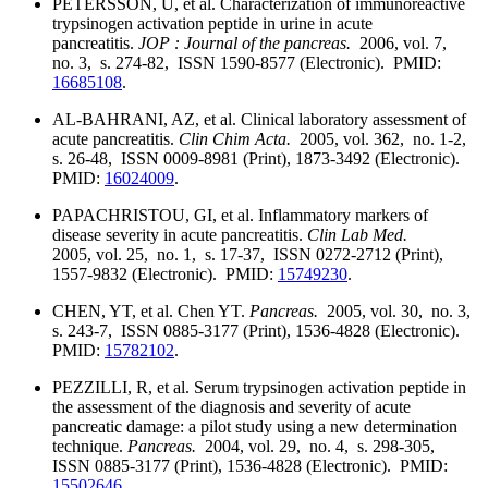
PETERSSON, U, et al. Characterization of immunoreactive
trypsinogen activation peptide in urine in acute
pancreatitis.
JOP : Journal of the pancreas.
2006, vol. 7,
no. 3, s. 274-82, ISSN 1590-8577 (Electronic). PMID:
16685108
.
AL-BAHRANI, AZ, et al. Clinical laboratory assessment of
acute pancreatitis.
Clin Chim Acta.
2005, vol. 362, no. 1-2,
s. 26-48, ISSN 0009-8981 (Print), 1873-3492 (Electronic).
PMID:
16024009
.
PAPACHRISTOU, GI, et al. Inflammatory markers of
disease severity in acute pancreatitis.
Clin Lab Med.
2005, vol. 25, no. 1, s. 17-37, ISSN 0272-2712 (Print),
1557-9832 (Electronic). PMID:
15749230
.
CHEN, YT, et al. Chen YT.
Pancreas.
2005, vol. 30, no. 3,
s. 243-7, ISSN 0885-3177 (Print), 1536-4828 (Electronic).
PMID:
15782102
.
PEZZILLI, R, et al. Serum trypsinogen activation peptide in
the assessment of the diagnosis and severity of acute
pancreatic damage: a pilot study using a new determination
technique.
Pancreas.
2004, vol. 29, no. 4, s. 298-305,
ISSN 0885-3177 (Print), 1536-4828 (Electronic). PMID:
15502646
.