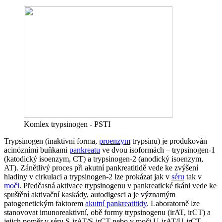
Komlex trypsinogen - PSTI
Trypsinogen (inaktivní forma,
proenzym
trypsinu) je produkován
acinózními buňkami
pankreatu
ve dvou isoformách – trypsinogen-1
(katodický isoenzym, CT) a trypsinogen-2 (anodický isoenzym,
AT). Zánětlivý proces při akutní pankreatitidě vede ke zvýšení
hladiny v cirkulaci a trypsinogen-2 lze prokázat jak v
séru
tak v
moči
. Předčasná aktivace trypsinogenu v pankreatické tkáni vede ke
spuštění aktivační kaskády, autodigesci a je významým
patogenetickým faktorem
akutní pankreatitidy
. Laboratorně lze
stanovovat imunoreaktivní, obě formy trypsinogenu (irAT, irCT) a
jejich poměr v séru S-irAT/S-irCT nebo v moči U-irAT/U-irCT.