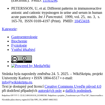
(Electronic). PMID:
11145296
.
PETERSSON, U, et al. Different patterns in immunoreactive
anionic and cationic trypsinogen in urine and serum in human
acute pancreatitis.
Int J Pancreatol.
1999, vol. 25, no. 3, s.
165-70, ISSN 0169-4197 (Print). PMID:
10453418
.
Kategorie
:
Gastroenterologie
Biochemie
Fyziologie
Vnitřní lékařství
Stránka byla naposledy změněna 24. 5. 2025. – WikiSkripta, projekt
Univerzity Karlovy • ISSN 1804-6517 • e-mail:
info@wikiskripta.eu
.
Text je dostupný pod licencí
Creative Commons Uveďte původ 4.0
při dodržení případných
autorských práv
a
dalších podmínek
.
Podpořeno OP VVV č. CZ.02.2.69/0.0/0.0/16_015/0002362. Podpořeno z projektu „Transformace pro VŠ na UK“, financovaného z
Národního plánu obnovy, registrační číslo NPO_UK_MSMT-16602/2022.