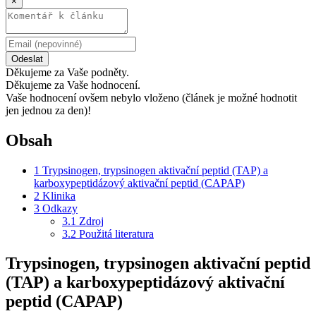
×
Odeslat
Děkujeme za Vaše podněty.
Děkujeme za Vaše hodnocení.
Vaše hodnocení ovšem nebylo vloženo (článek je možné hodnotit
jen jednou za den)!
Obsah
1
Trypsinogen, trypsinogen aktivační peptid (TAP) a
karboxypeptidázový aktivační peptid (CAPAP)
2
Klinika
3
Odkazy
3.1
Zdroj
3.2
Použitá literatura
Trypsinogen, trypsinogen aktivační peptid
(TAP) a karboxypeptidázový aktivační
peptid (CAPAP)