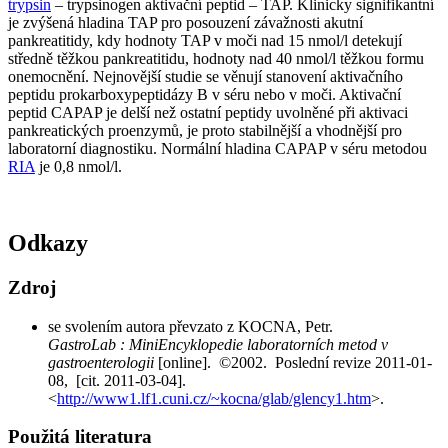
trypsin
– trypsinogen aktivační peptid – TAP. Klinicky signifikantní
je zvýšená hladina TAP pro posouzení závažnosti akutní
pankreatitidy, kdy hodnoty TAP v moči nad 15 nmol/l detekují
středně těžkou pankreatitidu, hodnoty nad 40 nmol/l těžkou formu
onemocnění. Nejnovější studie se věnují stanovení aktivačního
peptidu prokarboxypeptidázy B v séru nebo v moči. Aktivační
peptid CAPAP je delší než ostatní peptidy uvolněné při aktivaci
pankreatických proenzymů, je proto stabilnější a vhodnější pro
laboratorní diagnostiku. Normální hladina CAPAP v séru metodou
RIA
je 0,8 nmol/l.
Odkazy
Zdroj
se svolením autora převzato z
KOCNA, Petr.
GastroLab : MiniEncyklopedie laboratorních metod v
gastroenterologii
[online]. ©2002. Poslední revize 2011-01-
08, [cit. 2011-03-04].
<
http://www1.lf1.cuni.cz/~kocna/glab/glency1.htm
>.
Použitá literatura