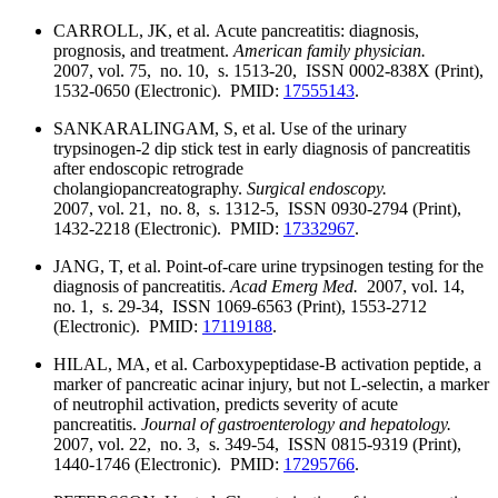
CARROLL, JK, et al. Acute pancreatitis: diagnosis,
prognosis, and treatment.
American family physician.
2007, vol. 75, no. 10, s. 1513-20, ISSN 0002-838X (Print),
1532-0650 (Electronic). PMID:
17555143
.
SANKARALINGAM, S, et al. Use of the urinary
trypsinogen-2 dip stick test in early diagnosis of pancreatitis
after endoscopic retrograde
cholangiopancreatography.
Surgical endoscopy.
2007, vol. 21, no. 8, s. 1312-5, ISSN 0930-2794 (Print),
1432-2218 (Electronic). PMID:
17332967
.
JANG, T, et al. Point-of-care urine trypsinogen testing for the
diagnosis of pancreatitis.
Acad Emerg Med.
2007, vol. 14,
no. 1, s. 29-34, ISSN 1069-6563 (Print), 1553-2712
(Electronic). PMID:
17119188
.
HILAL, MA, et al. Carboxypeptidase-B activation peptide, a
marker of pancreatic acinar injury, but not L-selectin, a marker
of neutrophil activation, predicts severity of acute
pancreatitis.
Journal of gastroenterology and hepatology.
2007, vol. 22, no. 3, s. 349-54, ISSN 0815-9319 (Print),
1440-1746 (Electronic). PMID:
17295766
.