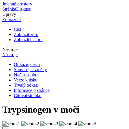
Jmenné prostory
Stránka
Diskuse
Úpravy
Zobrazení
Číst
Zobrazit zdroj
Zobrazit historii
Nástroje
Nástroje
Odkazuje sem
Související změny
Načíst soubor
Verze k tisku
Trvalý odkaz
Informace o stránce
Citovat stránku
Trypsinogen v moči