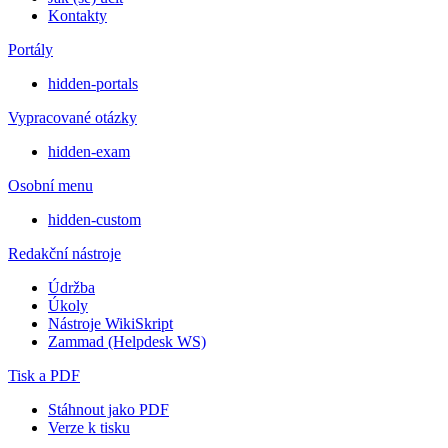
Kontakty
Portály
hidden-portals
Vypracované otázky
hidden-exam
Osobní menu
hidden-custom
Redakční nástroje
Údržba
Úkoly
Nástroje WikiSkript
Zammad (Helpdesk WS)
Tisk a PDF
Stáhnout jako PDF
Verze k tisku