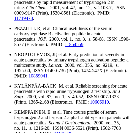
pancreatitis by rapid measurement of trypsinogen-2 in
urine.
Clin Chem.
2001, vol. 47, no. 12, s. 2103-7, ISSN
0009-9147 (Print), 1530-8561 (Electronic). PMID:
11719473
.
PEZZILLI, R, et al. Clinical usefulness of the serum
carboxypeptidase B activation peptide in acute
pancreatitis.
JOP.
2000, vol. 1, no. 3, s. 58-68, ISSN 1590-
8577 (Electronic). PMID:
11854559
.
NEOPTOLEMOS, JP, et al. Early prediction of severity in
acute pancreatitis by urinary trypsinogen activation peptide: a
multicentre study.
Lancet.
2000, vol. 355, no. 9219, s.
1955-60, ISSN 0140-6736 (Print), 1474-547X (Electronic).
PMID:
10859041
.
KYLÄNPÄÄ-BÄCK, M, et al. Reliable screening for acute
pancreatitis with rapid urine trypsinogen-2 test strip.
Br J
Surg.
2000, vol. 87, no. 1, s. 49-52, ISSN 0007-1323
(Print), 1365-2168 (Electronic). PMID:
10606910
.
KEMPPAINEN, E, et al. Time course profile of serum
trypsinogen-2 and trypsin-2-alpha1-antitrypsin in patients with
acute pancreatitis.
Scand J Gastroenterol.
2000, vol. 35,
no. 11, s. 1216-20, ISSN 0036-5521 (Print), 1502-7708