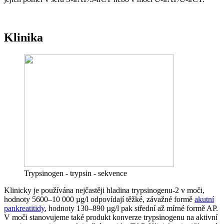
Klinika
Trypsinogen - trypsin - sekvence
Klinicky je používána nejčastěji hladina trypsinogenu-2 v moči,
hodnoty 5600–10 000 µg/l odpovídají těžké, závažné formě
akutní
pankreatitidy
, hodnoty 130–890 µg/l pak střední až mírné formě AP.
V moči stanovujeme také produkt konverze trypsinogenu na aktivní