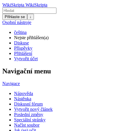
WikiSkripta
WikiSkripta
Přihlaste se
↓
Osobní nástroje
čeština
Nejste přihlášen(a)
Diskuse
Příspěvky
Přihlášení
Vytvořit účet
Navigační menu
Navigace
Nápověda
Nástěnka
Diskusní fórum
Vytvořit nový článek
Poslední změny
Speciální stránky
Načíst soubor
Jak (se) učit