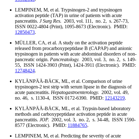
LEMPINEM, M, et al. Trypsinogen-2 and trypsinogen
activation peptide (TAP) in urine of patients with acute
pancreatitis.
J Surg Res.
2003, vol. 111, no. 2, s. 267-73,
ISSN 0022-4804 (Print), 1095-8673 (Electronic). PMID:
12850473
.
MÜLLER, CA, et al. A study on the activation peptide
released from procarboxypeptidase B (CAPAP) and anionic
trypsinogen in patients with acute abdominal disorders of non-
pancreatic origin.
Pancreatology.
2003, vol. 3, no. 2, s. 149-
55, ISSN 1424-3903 (Print), 1424-3911 (Electronic). PMID:
12748424
.
KYLÄNPÄÄ-BÄCK, ML, et al. Comparison of urine
trypsinogen-2 test strip with serum lipase in the diagnosis of
acute pancreatitis.
Hepatogastroenterology.
2002, vol. 49,
no. 46, s. 1130-4, ISSN 0172-6390. PMID:
12143219
.
KYLÄNPÄÄ-BÄCK, ML, et al. Trypsin-based laboratory
methods and carboxypeptidase activation peptide in acute
pancreatitis.
JOP.
2002, vol. 3, no. 2, s. 34-48, ISSN 1590-
8577 (Electronic). PMID:
11884765
.
LEMPINEM, M, et al. Predicting the severity of acute