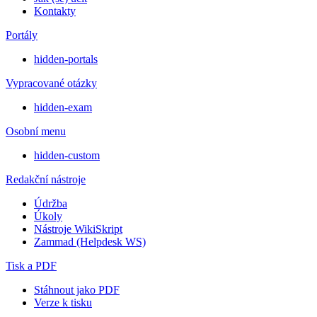
Kontakty
Portály
hidden-portals
Vypracované otázky
hidden-exam
Osobní menu
hidden-custom
Redakční nástroje
Údržba
Úkoly
Nástroje WikiSkript
Zammad (Helpdesk WS)
Tisk a PDF
Stáhnout jako PDF
Verze k tisku