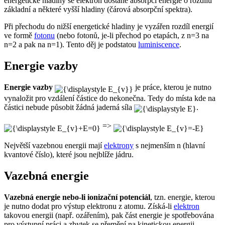
energetické hladiny se elektron dostane absorpcí energie o rozdílu
základní a některé vyšší hladiny (čárová absorpční spektra).
Při přechodu do nižší energetické hladiny je vyzářen rozdíl energií
ve formě
fotonu
(nebo fotonů, je-li přechod po etapách, z n=3 na
n=2 a pak na n=1). Tento děj je podstatou
luminiscence
.
Energie vazby
Energie vazby
je práce, kterou je nutno
vynaložit pro vzdálení částice do nekonečna. Tedy do místa kde na
částici nebude působit žádná jaderná síla
.
=>
Největší vazebnou energii mají
elektrony
s nejmenším n (hlavní
kvantové číslo), které jsou nejblíže jádru.
Vazebná energie
Vazebná energie nebo-li ionizační potenciál
, tzn. energie, kterou
je nutno dodat pro výstup elektronu z atomu. Získá-li
elektron
takovou energii (např. ozářením), pak část energie je spotřebována
pro výstupní práci a zbytek se přemění na kinetickou energii