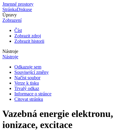
Jmenné prostory
Stránka
Diskuse
Úpravy
Zobrazení
Číst
Zobrazit zdroj
Zobrazit historii
Nástroje
Nástroje
Odkazuje sem
Související změny
Načíst soubor
Verze k tisku
Trvalý odkaz
Informace o stránce
Citovat stránku
Vazebná energie elektronu,
ionizace, excitace