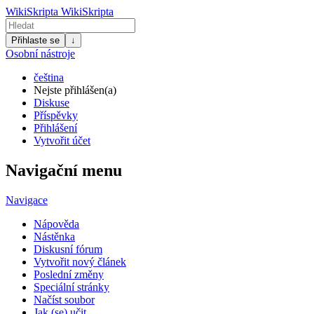
WikiSkripta
WikiSkripta
Přihlaste se
↓
Osobní nástroje
čeština
Nejste přihlášen(a)
Diskuse
Příspěvky
Přihlášení
Vytvořit účet
Navigační menu
Navigace
Nápověda
Nástěnka
Diskusní fórum
Vytvořit nový článek
Poslední změny
Speciální stránky
Načíst soubor
Jak (se) učit