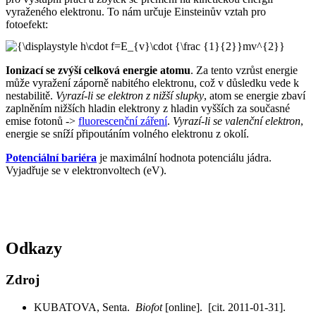
vyraženého elektronu. To nám určuje Einsteinův vztah pro
fotoefekt:
Ionizací se zvýší celková energie atomu
. Za tento vzrůst energie
může vyražení záporně nabitého elektronu, což v důsledku vede k
nestabilitě.
Vyrazí-li se elektron z nižší slupky
, atom se energie zbaví
zaplněním nižších hladin elektrony z hladin vyšších za současné
emise fotonů ->
fluorescenční záření
.
Vyrazí-li se valenční elektron
,
energie se sníží připoutáním volného elektronu z okolí.
Potenciální bariéra
je maximální hodnota potenciálu jádra.
Vyjadřuje se v elektronvoltech (eV).
Odkazy
Zdroj
KUBATOVA, Senta.
Biofot
[online]. [cit. 2011-01-31].