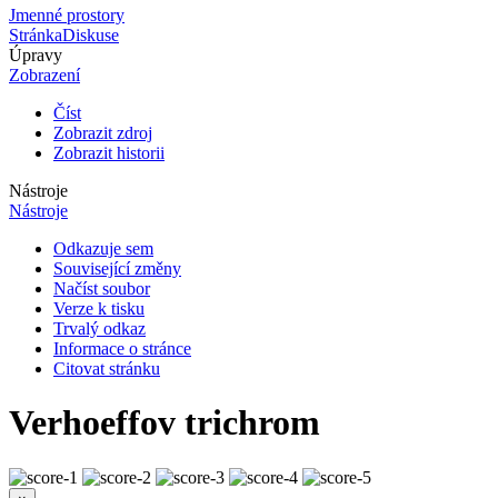
Jmenné prostory
Stránka
Diskuse
Úpravy
Zobrazení
Číst
Zobrazit zdroj
Zobrazit historii
Nástroje
Nástroje
Odkazuje sem
Související změny
Načíst soubor
Verze k tisku
Trvalý odkaz
Informace o stránce
Citovat stránku
Verhoeffov trichrom