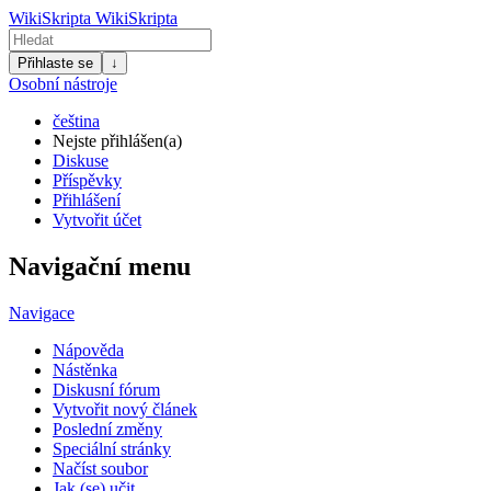
WikiSkripta
WikiSkripta
Přihlaste se
↓
Osobní nástroje
čeština
Nejste přihlášen(a)
Diskuse
Příspěvky
Přihlášení
Vytvořit účet
Navigační menu
Navigace
Nápověda
Nástěnka
Diskusní fórum
Vytvořit nový článek
Poslední změny
Speciální stránky
Načíst soubor
Jak (se) učit