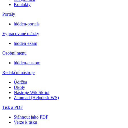
Kontakty
Portály
hidden-portals
Vypracované otázky
hidden-exam
Osobní menu
hidden-custom
Redakční nástroje
Údržba
Úkoly
Nástroje WikiSkript
Zammad (Helpdesk WS)
Tisk a PDF
Stáhnout jako PDF
Verze k tisku