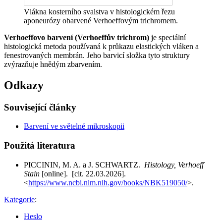
Vlákna kosterního svalstva v histologickém řezu
aponeurózy obarvené Verhoeffovým trichromem.
Verhoeffovo barvení (Verhoeffův trichrom)
je speciální
histologická metoda používaná k průkazu elastických vláken a
fenestrovaných membrán. Jeho barvicí složka tyto struktury
zvýrazňuje hnědým zbarvením.
Odkazy
Související články
Barvení ve světelné mikroskopii
Použitá literatura
PICCININ, M. A. a J. SCHWARTZ.
Histology, Verhoeff
Stain
[online]. [cit. 22.03.2026].
<
https://www.ncbi.nlm.nih.gov/books/NBK519050/
>.
Kategorie
:
Heslo