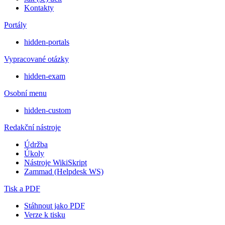
Kontakty
Portály
hidden-portals
Vypracované otázky
hidden-exam
Osobní menu
hidden-custom
Redakční nástroje
Údržba
Úkoly
Nástroje WikiSkript
Zammad (Helpdesk WS)
Tisk a PDF
Stáhnout jako PDF
Verze k tisku