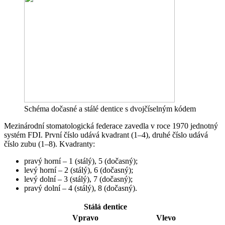
Schéma dočasné a stálé dentice s dvojčíselným kódem
Mezinárodní stomatologická federace zavedla v roce 1970 jednotný
systém FDI. První číslo udává kvadrant (1–4), druhé číslo udává
číslo zubu (1–8). Kvadranty:
pravý horní – 1 (stálý), 5 (dočasný);
levý horní – 2 (stálý), 6 (dočasný);
levý dolní – 3 (stálý), 7 (dočasný);
pravý dolní – 4 (stálý), 8 (dočasný).
Stálá dentice
Vpravo
Vlevo