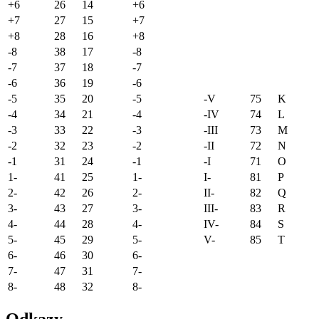
+6
26
14
+6
+7
27
15
+7
+8
28
16
+8
-8
38
17
-8
-7
37
18
-7
-6
36
19
-6
-5
35
20
-5
-V
75
K
-4
34
21
-4
-IV
74
L
-3
33
22
-3
-III
73
M
-2
32
23
-2
-II
72
N
-1
31
24
-1
-I
71
O
1-
41
25
1-
I-
81
P
2-
42
26
2-
II-
82
Q
3-
43
27
3-
III-
83
R
4-
44
28
4-
IV-
84
S
5-
45
29
5-
V-
85
T
6-
46
30
6-
7-
47
31
7-
8-
48
32
8-
Odkazy