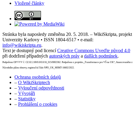
Vložené články
Stránka byla naposledy změněna 20. 5. 2018. – WikiSkripta, projekt
Univerzity Karlovy • ISSN 1804-6517 • e-mail:
info@wikiskripta.eu
.
Text je dostupný pod licencí
Creative Commons Uveďte původ 4.0
při dodržení případných
autorských práv
a
dalších podmínek
.
Podpořeno OP VVV č. CZ.02.2.69/0.0/0.0/16_015/0002362. Podpořeno z projektu „Transformace pro VŠ na UK“, financovaného z
Národního plánu obnovy, registrační číslo NPO_UK_MSMT-16602/2022.
Ochrana osobních údajů
–
O WikiSkriptech
–
Vyloučení odpovědnosti
–
Vývojáři
–
Statistiky
–
Prohlášení o cookies