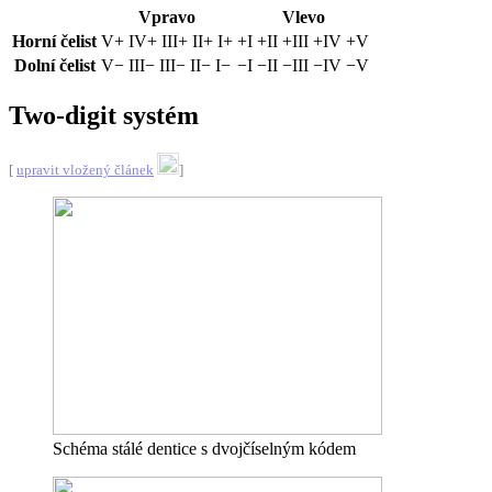
Vpravo
Vlevo
Horní čelist
V+ IV+ III+ II+ I+
+I +II +III +IV +V
Dolní čelist
V− III− III− II− I−
−I −II −III −IV −V
Two-digit systém
[
upravit vložený článek
]
Schéma stálé dentice s dvojčíselným kódem