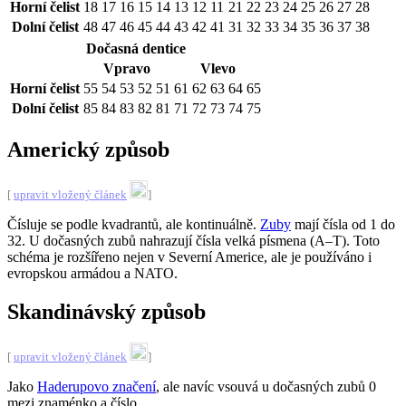
Horní čelist
18 17 16 15 14 13 12 11
21 22 23 24 25 26 27 28
Dolní čelist
48 47 46 45 44 43 42 41
31 32 33 34 35 36 37 38
Dočasná dentice
Vpravo
Vlevo
Horní čelist
55 54 53 52 51
61 62 63 64 65
Dolní čelist
85 84 83 82 81
71 72 73 74 75
Americký způsob
[
upravit vložený článek
]
Čísluje se podle kvadrantů, ale kontinuálně.
Zuby
mají čísla od 1 do
32. U dočasných zubů nahrazují čísla velká písmena (A–T). Toto
schéma je rozšířeno nejen v Severní Americe, ale je používáno i
evropskou armádou a NATO.
Skandinávský způsob
[
upravit vložený článek
]
Jako
Haderupovo značení
, ale navíc vsouvá u dočasných zubů 0
mezi znaménko a číslo.