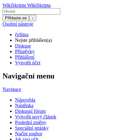
WikiSkripta
WikiSkripta
Přihlaste se
↓
Osobní nástroje
čeština
Nejste přihlášen(a)
Diskuse
Příspěvky
Přihlášení
Vytvořit účet
Navigační menu
Navigace
Nápověda
Nástěnka
Diskusní fórum
Vytvořit nový článek
Poslední změny
Speciální stránky
Načíst soubor
Jak (se) učit