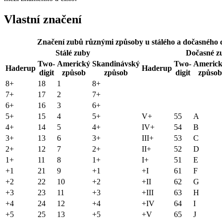
Vlastní značení
Značení zubů různými způsoby u stálého a dočasného
Stálé zuby
Dočasné z
Two-
Americký
Skandinávský
Two-
Americ
Haderup
Haderup
digit
způsob
způsob
digit
způsob
8+
18
1
8+
7+
17
2
7+
6+
16
3
6+
5+
15
4
5+
V+
55
A
4+
14
5
4+
IV+
54
B
3+
13
6
3+
III+
53
C
2+
12
7
2+
II+
52
D
1+
11
8
1+
I+
51
E
+1
21
9
+1
+I
61
F
+2
22
10
+2
+II
62
G
+3
23
11
+3
+III
63
H
+4
24
12
+4
+IV
64
I
+5
25
13
+5
+V
65
J