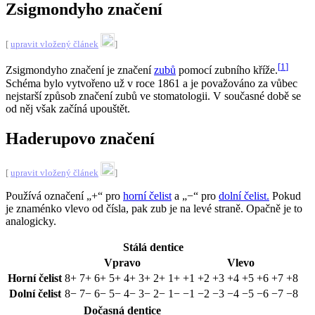
Zsigmondyho značení
[
upravit vložený článek
]
[
1
]
Zsigmondyho značení je značení
zubů
pomocí zubního kříže.
Schéma bylo vytvořeno už v roce 1861 a je považováno za vůbec
nejstarší způsob značení zubů ve stomatologii. V současné době se
od něj však začíná upouštět.
Haderupovo značení
[
upravit vložený článek
]
Používá označení „+“ pro
horní čelist
a „−“ pro
dolní čelist.
Pokud
je znaménko vlevo od čísla, pak zub je na levé straně. Opačně je to
analogicky.
Stálá dentice
Vpravo
Vlevo
Horní čelist
8+ 7+ 6+ 5+ 4+ 3+ 2+ 1+
+1 +2 +3 +4 +5 +6 +7 +8
Dolní čelist
8− 7− 6− 5− 4− 3− 2− 1−
−1 −2 −3 −4 −5 −6 −7 −8
Dočasná dentice