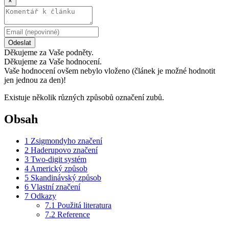
×
Odeslat
Děkujeme za Vaše podněty.
Děkujeme za Vaše hodnocení.
Vaše hodnocení ovšem nebylo vloženo (článek je možné hodnotit
jen jednou za den)!
Existuje několik různých způsobů označení zubů.
Obsah
1
Zsigmondyho značení
2
Haderupovo značení
3
Two-digit systém
4
Americký způsob
5
Skandinávský způsob
6
Vlastní značení
7
Odkazy
7.1
Použitá literatura
7.2
Reference