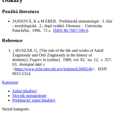
Použitá literatura
JANSOVÁ, K a M EBER.
Preklinická stomatologie : I. část
- morfologická.
2., dopl vydání. Olomouc : Univerzita
Palackého, 1996. 72 s.
ISBN 80-7067-596-9
.
Reference
↑
HUSZÁR, G. [The role of the life and works of Adolf
Zsigmondy and Ottó Zsigmondy in the history of
dentistry].
Fogorv Sz
[online]
.
1989, vol. 82, no. 12, s. 357-
63, dostupné také z
<
https://www.ncbi.nlm.nih.gov/pubmed/2689240
>. ISSN
0015-5314.
Kategorie
:
Zubní lékařství
Slovník stomatologie
Preklinické zubní lékařství
Skrytá kategorie: