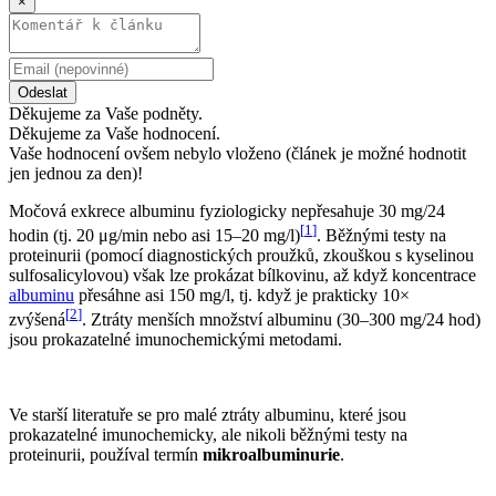
×
Odeslat
Děkujeme za Vaše podněty.
Děkujeme za Vaše hodnocení.
Vaše hodnocení ovšem nebylo vloženo (článek je možné hodnotit
jen jednou za den)!
Močová exkrece albuminu fyziologicky nepřesahuje 30 mg/24
[
1
]
hodin (tj. 20 μg/min nebo asi 15–20 mg/l)
. Běžnými testy na
proteinurii (pomocí diagnostických proužků, zkouškou s kyselinou
sulfosalicylovou) však lze prokázat bílkovinu, až když koncentrace
albuminu
přesáhne asi 150 mg/l, tj. když je prakticky 10×
[
2
]
zvýšená
. Ztráty menších množství albuminu (30–300 mg/24 hod)
jsou prokazatelné imunochemickými metodami.
Ve starší literatuře se pro malé ztráty albuminu, které jsou
prokazatelné imunochemicky, ale nikoli běžnými testy na
proteinurii, používal termín
mikroalbuminurie
.