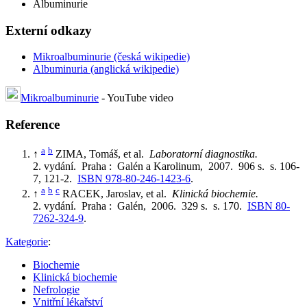
Albuminurie
Externí odkazy
Mikroalbuminurie (česká wikipedie)
Albuminuria (anglická wikipedie)
Mikroalbuminurie
- YouTube video
Reference
a
b
↑
ZIMA, Tomáš, et al.
Laboratorní diagnostika.
2. vydání. Praha : Galén a Karolinum, 2007. 906 s. s. 106-
7, 121-2.
ISBN 978-80-246-1423-6
.
a
b
c
↑
RACEK, Jaroslav, et al.
Klinická biochemie.
2. vydání. Praha : Galén, 2006. 329 s. s. 170.
ISBN 80-
7262-324-9
.
Kategorie
:
Biochemie
Klinická biochemie
Nefrologie
Vnitřní lékařství