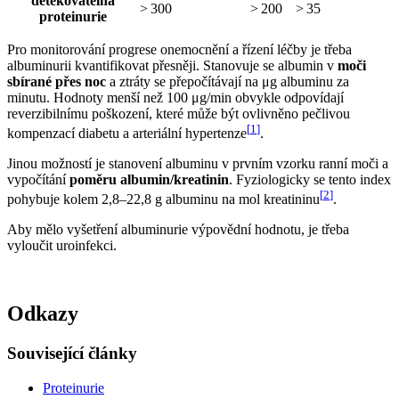
detekovatelná
> 300
> 200
> 35
proteinurie
Pro monitorování progrese onemocnění a řízení léčby je třeba
albuminurii
kvantifikovat přesněji. Stanovuje se albumin v
moči
sbírané přes noc
a ztráty se přepočítávají na μg albuminu za
minutu. Hodnoty menší než 100 μg/min obvykle odpovídají
reverzibilnímu poškození, které může být ovlivněno pečlivou
[
1
]
kompenzací diabetu a arteriální hypertenze
.
Jinou možností je stanovení albuminu v prvním vzorku ranní moči a
vypočítání
poměru albumin/kreatinin
. Fyziologicky se tento index
[
2
]
pohybuje kolem 2,8–22,8 g albuminu na mol kreatininu
.
Aby mělo vyšetření albuminurie výpovědní hodnotu, je třeba
vyloučit uroinfekci.
Odkazy
Související články
Proteinurie