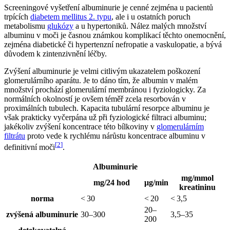
Screeningové vyšetření albuminurie je cenné zejména u pacientů
trpících
diabetem mellitus 2. typu
, ale i u ostatních poruch
metabolismu
glukózy
a u hypertoniků. Nález malých množství
albuminu v moči je časnou známkou komplikací těchto onemocnění,
zejména diabetické či hypertenzní nefropatie a vaskulopatie, a bývá
důvodem k zintenzivnění léčby.
Zvýšení albuminurie je velmi citlivým ukazatelem poškození
glomerulárního aparátu. Je to dáno tím, že albumin v malém
množství prochází glomerulární membránou i fyziologicky. Za
normálních okolností je ovšem téměř zcela resorbován v
proximálních tubulech. Kapacita tubulární resorpce albuminu je
však prakticky vyčerpána už při fyziologické filtraci albuminu;
jakékoliv zvýšení koncentrace této bílkoviny v
glomerulárním
filtrátu
proto vede k rychlému nárůstu koncentrace albuminu v
[
2
]
definitivní moči
.
Albuminurie
mg/mmol
mg/24 hod
μg/min
kreatininu
norma
< 30
< 20
< 3,5
20–
zvýšená albuminurie
30–300
3,5–35
200