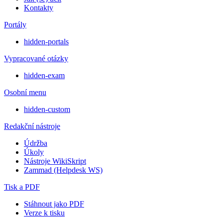
Kontakty
Portály
hidden-portals
Vypracované otázky
hidden-exam
Osobní menu
hidden-custom
Redakční nástroje
Údržba
Úkoly
Nástroje WikiSkript
Zammad (Helpdesk WS)
Tisk a PDF
Stáhnout jako PDF
Verze k tisku