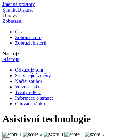
Jmenné prostory
Stránka
Diskuse
Úpravy
Zobrazení
Číst
Zobrazit zdroj
Zobrazit historii
Nástroje
Nástroje
Odkazuje sem
Související změny
Načíst soubor
Verze k tisku
Trvalý odkaz
Informace o stránce
Citovat stránku
Asistivní technologie