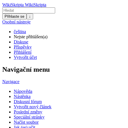
WikiSkripta
WikiSkripta
Přihlaste se
↓
Osobní nástroje
čeština
Nejste přihlášen(a)
Diskuse
Příspěvky
Přihlášení
Vytvořit účet
Navigační menu
Navigace
Nápověda
Nástěnka
Diskusní fórum
Vytvořit nový článek
Poslední změny
Speciální stránky
Načíst soubor
Jak (se) učit