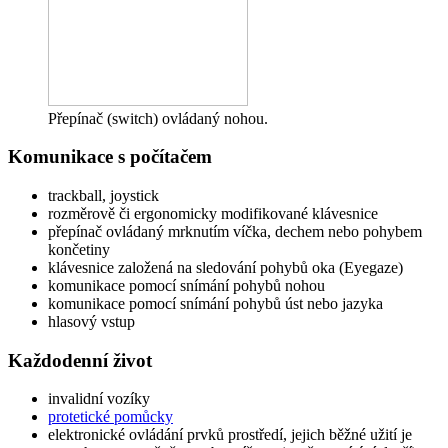
Přepínač (switch) ovládaný nohou.
Komunikace s počítačem
trackball, joystick
rozměrově či ergonomicky modifikované klávesnice
přepínač ovládaný mrknutím víčka, dechem nebo pohybem
končetiny
klávesnice založená na sledování pohybů oka (Eyegaze)
komunikace pomocí snímání pohybů nohou
komunikace pomocí snímání pohybů úst nebo jazyka
hlasový vstup
Každodenní život
invalidní vozíky
protetické pomůcky
elektronické ovládání prvků prostředí, jejich běžné užití je