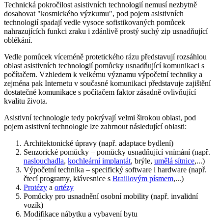
Technická pokročilost asistivních technologií nemusí nezbytně
dosahovat "kosmického výzkumu", pod pojem asistivních
technologií spadají vedle vysoce sofistikovaných pomůcek
nahrazujících funkci zraku i zdánlivě prostý suchý zip usnadňující
oblékání.
Vedle pomůcek víceméně protetického rázu představují rozsáhlou
oblast asistivních technologií pomůcky usnadňující komunikaci s
počítačem. Vzhledem k velkému významu výpočetní techniky a
zejména pak Internetu v současné komunikaci představuje zajištění
dostatečné komunikace s počítačem faktor zásadně ovlivňující
kvalitu života.
Asistivní technologie tedy pokrývají velmi širokou oblast, pod
pojem asistivní technologie lze zahrnout následující oblasti:
Architektonické úpravy (např. adaptace bydlení)
Senzorické pomůcky – pomůcky usnadňující vnímání (např.
naslouchadla
,
kochleární implantát
, brýle,
umělá sítnice
,...)
Výpočetní technika – specifický software i hardware (např.
čtecí programy, klávesnice s
Braillovým písmem
,...)
Protézy
a
ortézy
Pomůcky pro usnadnění osobní mobility (např. invalidní
vozík)
Modifikace nábytku a vybavení bytu