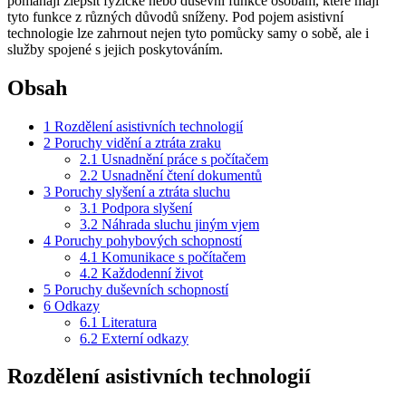
pomáhají zlepšit fyzické nebo duševní funkce osobám, které mají
tyto funkce z různých důvodů sníženy. Pod pojem asistivní
technologie lze zahrnout nejen tyto pomůcky samy o sobě, ale i
služby spojené s jejich poskytováním.
Obsah
1
Rozdělení asistivních technologií
2
Poruchy vidění a ztráta zraku
2.1
Usnadnění práce s počítačem
2.2
Usnadnění čtení dokumentů
3
Poruchy slyšení a ztráta sluchu
3.1
Podpora slyšení
3.2
Náhrada sluchu jiným vjem
4
Poruchy pohybových schopností
4.1
Komunikace s počítačem
4.2
Každodenní život
5
Poruchy duševních schopností
6
Odkazy
6.1
Literatura
6.2
Externí odkazy
Rozdělení asistivních technologií