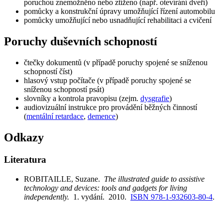
poruchou znemožněno nebo ztíženo (např. otevírání dveří)
pomůcky a konstrukční úpravy umožňující řízení automobilu
pomůcky umožňující nebo usnadňující rehabilitaci a cvičení
Poruchy duševních schopností
čtečky dokumentů (v případě poruchy spojené se sníženou
schopností číst)
hlasový vstup počítače (v případě poruchy spojené se
sníženou schopností psát)
slovníky a kontrola pravopisu (zejm.
dysgrafie
)
audiovizuální instrukce pro provádění běžných činností
(
mentální retardace
,
demence
)
Odkazy
Literatura
ROBITAILLE, Suzane.
The illustrated guide to assistive
technology and devices: tools and gadgets for living
independently.
1. vydání. 2010.
ISBN 978-1-932603-80-4
.