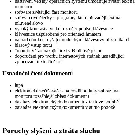
nastavení většiny operačních systémů umožňuje zvětšit text na
monitoru
software zvětšující část monitoru
softwareové čtečky – programy, které převádějí text na
mluvené slovo
vysoký kontrast a velké rozměry popisu klávesnice
klávesnice uzpůsobené pro orientaci hmatem
náhrada funkce myši jednoduchými klávesovými zkratkami
hlasový vstup textu
"monitory" zobrazující text v Braillově písmu
doporučení pro tvorbu internetových stránek usnadňující
zpracování textu čtečkou
Usnadnění čtení dokumentů
lupa
elektronické zvětšovače - na rozdíl od lupy zobrazí na
monitoru rozsáhlejší oblast dokumentu
databáze elektronických dokumentů v textové podobě
databáze elektronických dokumentů v audio podobě
Poruchy slyšení a ztráta sluchu