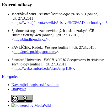
Externí odkazy
Jaderňácká wiki.
Asistivní technologie (01ASTE)
[online].
[cit. 27.3.2011].
<
https://wiki.fjfi.cvut.cz/wiki/Asistivn%C3%AD_technolo
Sjednocená organizaci nevidomých a slabozrakých ČR.
Blind Friendly Web
[online]. [cit. 27.3.2011].
<
http://blindfriendly.cz/
>.
PAVLÍČEK, Radek.
Poslepu
[online]. [cit. 27.3.2011].
<
http://poslepu.blogspot.com/
>.
Stanford University.
ENGR110/210 Perspectives in Assistive
Technology
[online]. [cit. 27.3.2011].
<
https://web.stanford.edu/class/engr110/
>.
Kategorie
:
Navazující magisterské studium
Biofyzika