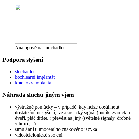
Analogové naslouchadlo
Podpora slyšení
sluchadlo
kochleární implantát
kmenový implantát
Náhrada sluchu jiným vjem
výstražné pomůcky – v případě, kdy nelze dosáhnout
dostatečného slyšení, lze akustický signál (budík, zvonek u
dveří, pláč dítěte..) převést na jiný (světelné signály, drobné
vibrace,...)
simulánní tlumočení do znakového jazyka
videotelefonické spojení