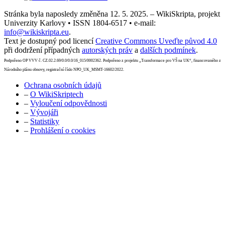
Stránka byla naposledy změněna 12. 5. 2025. – WikiSkripta, projekt
Univerzity Karlovy • ISSN 1804-6517 • e-mail:
info@wikiskripta.eu
.
Text je dostupný pod licencí
Creative Commons Uveďte původ 4.0
při dodržení případných
autorských práv
a
dalších podmínek
.
Podpořeno OP VVV č. CZ.02.2.69/0.0/0.0/16_015/0002362. Podpořeno z projektu „Transformace pro VŠ na UK“, financovaného z
Národního plánu obnovy, registrační číslo NPO_UK_MSMT-16602/2022.
Ochrana osobních údajů
–
O WikiSkriptech
–
Vyloučení odpovědnosti
–
Vývojáři
–
Statistiky
–
Prohlášení o cookies