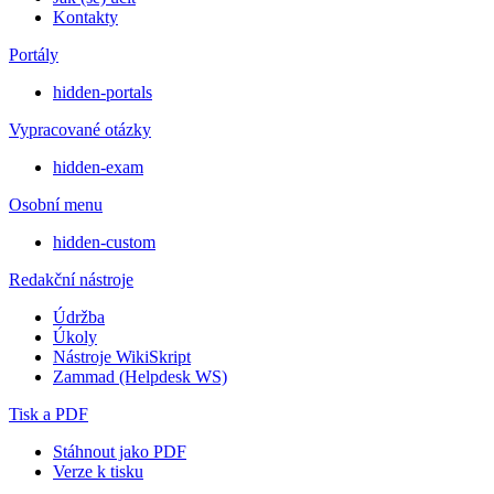
Kontakty
Portály
hidden-portals
Vypracované otázky
hidden-exam
Osobní menu
hidden-custom
Redakční nástroje
Údržba
Úkoly
Nástroje WikiSkript
Zammad (Helpdesk WS)
Tisk a PDF
Stáhnout jako PDF
Verze k tisku