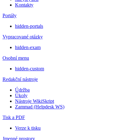
Kontakty
Portály
hidden-portals
Vypracované otázky
hidden-exam
Osobní menu
hidden-custom
Redakční nástroje
Údržba
Úkoly
Nástroje WikiSkript
Zammad (Helpdesk WS)
Tisk a PDF
Verze k tisku
Jmenné prostory