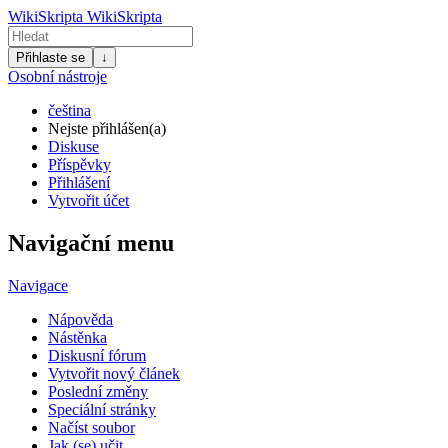
WikiSkripta
WikiSkripta
Přihlaste se
↓
Osobní nástroje
čeština
Nejste přihlášen(a)
Diskuse
Příspěvky
Přihlášení
Vytvořit účet
Navigační menu
Navigace
Nápověda
Nástěnka
Diskusní fórum
Vytvořit nový článek
Poslední změny
Speciální stránky
Načíst soubor
Jak (se) učit