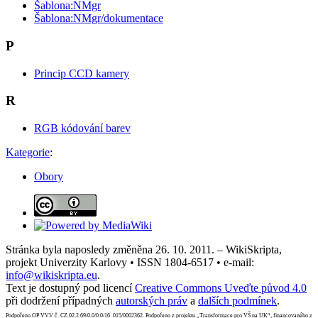
Šablona:NMgr
Šablona:NMgr/dokumentace
P
Princip CCD kamery
R
RGB kódování barev
Kategorie
:
Obory
Stránka byla naposledy změněna 26. 10. 2011. – WikiSkripta,
projekt Univerzity Karlovy • ISSN 1804-6517 • e-mail:
info@wikiskripta.eu
.
Text je dostupný pod licencí
Creative Commons Uveďte původ 4.0
při dodržení případných
autorských práv
a
dalších podmínek
.
Podpořeno OP VVV č. CZ.02.2.69/0.0/0.0/16_015/0002362. Podpořeno z projektu „Transformace pro VŠ na UK“, financovaného z