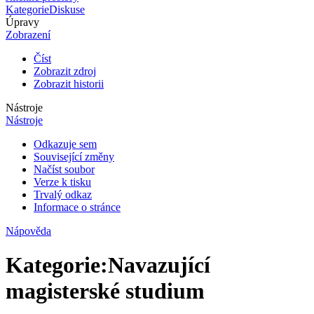
Kategorie
Diskuse
Úpravy
Zobrazení
Číst
Zobrazit zdroj
Zobrazit historii
Nástroje
Nástroje
Odkazuje sem
Související změny
Načíst soubor
Verze k tisku
Trvalý odkaz
Informace o stránce
Nápověda
Kategorie
:
Navazující
magisterské studium