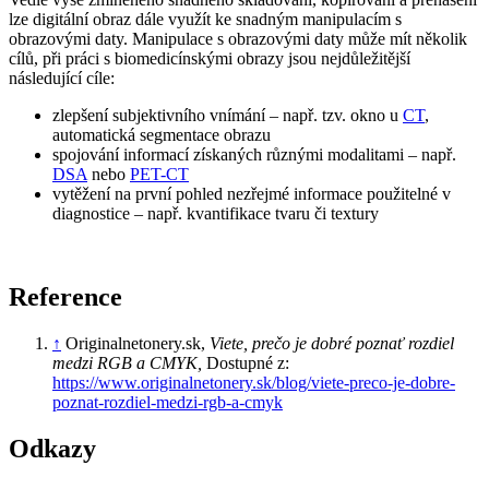
lze digitální obraz dále využít ke snadným manipulacím s
obrazovými daty. Manipulace s obrazovými daty může mít několik
cílů, při práci s biomedicínskými obrazy jsou nejdůležitější
následující cíle:
zlepšení subjektivního vnímání – např. tzv. okno u
CT
,
automatická segmentace obrazu
spojování informací získaných různými modalitami – např.
DSA
nebo
PET-CT
vytěžení na první pohled nezřejmé informace použitelné v
diagnostice – např. kvantifikace tvaru či textury
Reference
↑
Originalnetonery.sk,
Viete, prečo je dobré poznať rozdiel
medzi RGB a CMYK,
Dostupné z:
https://www.originalnetonery.sk/blog/viete-preco-je-dobre-
poznat-rozdiel-medzi-rgb-a-cmyk
Odkazy