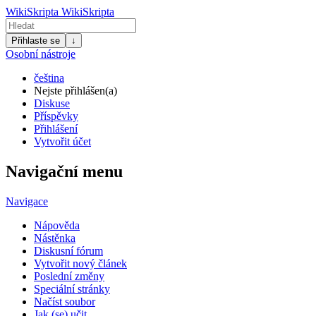
WikiSkripta
WikiSkripta
Přihlaste se
↓
Osobní nástroje
čeština
Nejste přihlášen(a)
Diskuse
Příspěvky
Přihlášení
Vytvořit účet
Navigační menu
Navigace
Nápověda
Nástěnka
Diskusní fórum
Vytvořit nový článek
Poslední změny
Speciální stránky
Načíst soubor
Jak (se) učit