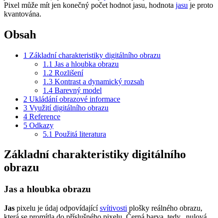
Pixel může mít jen konečný počet hodnot jasu, hodnota
jasu
je proto
kvantována.
Obsah
1
Základní charakteristiky digitálního obrazu
1.1
Jas a hloubka obrazu
1.2
Rozlišení
1.3
Kontrast a dynamický rozsah
1.4
Barevný model
2
Ukládání obrazové informace
3
Využití digitálního obrazu
4
Reference
5
Odkazy
5.1
Použitá literatura
Základní charakteristiky digitálního
obrazu
Jas a hloubka obrazu
Jas
pixelu je údaj odpovídající
svítivosti
plošky reálného obrazu,
která se promítla do příslušného pixelu. Černá barva, tedy „nulová