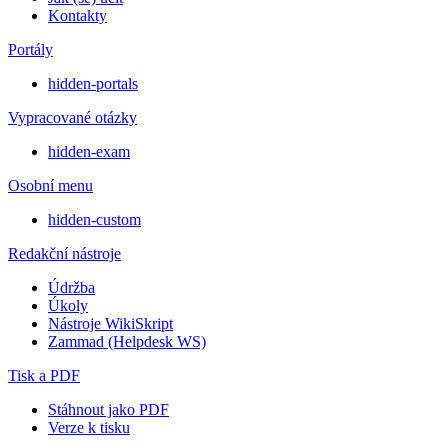
Kontakty
Portály
hidden-portals
Vypracované otázky
hidden-exam
Osobní menu
hidden-custom
Redakční nástroje
Údržba
Úkoly
Nástroje WikiSkript
Zammad (Helpdesk WS)
Tisk a PDF
Stáhnout jako PDF
Verze k tisku