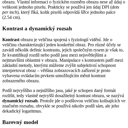
obrazu. Vlastní informaci o fyzickém rozměru obrazu nese až údaj o
velikosti jednoho pixelu. Prakticky se používá jen údaj DPI (
dots
per inch
), který říká, kolik pixelů odpovídá šířce jednoho palce
(2.54 cm).
Kontrast a dynamický rozsah
Kontrast
obrazu je veličina spojená s fyziologií vidění. Jde o
veličinu charakterizující jeden konkrétní obraz. Pro různé účely se
zavádí několik definic kontrastu, jejich společným rysem je však to,
že kvantifikují rozdíl nebo podíl jasu mezi nejsvětlejšími a
nejtmavšími oblastmi v obrazu. Manipulace s kontrastem patří mezi
základní metody, kterými můžeme zvýšit subjektivní schopnost
interpretovat obraz – většina zobrazovacích zařízení je proto
vybavena ovládacím prvkem umožňujícím měnit kontrast
zobrazeného obrazu.
Podíl nejvyššího a nejnižšího jasu, jaké je schopen daný formát
rozlišit, tedy vlastně nejvyšší dosažitelný kontrast obrazu, se nazývá
dynamický rozsah
. Protože jde o podílovou veličinu kolísajících ve
značném rozsahu, obvykle se používá nikoliv podíl sám, ale jeho
dekadický logaritmus.
Barevný model