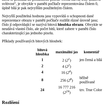
svítivost“, je obvykle v paměti počítače reprezentována číslem 0,
úplně bílá je pak nejvyšším použitelným číslem.
Nejvyšší použitelná hodnota jasu vypovídá o schopnosti dané
reprezentace obrazu v paměti počítače rozlišit různé úrovně jasu;
číslo jí odpovídající se nazývá bitová
hloubka obrazu
. Obvykle se
neudává vlastní číslo, ale počet bitů, které zabere v paměti číslo
charakterizující jas jednoho pixelu.
Příklady používaných bitových hloubek:
bitová
maximální jas
komentář
hloubka
1
1
jen černá a bílá
2 (
2
)
2
2
4 (
2
)
4
4
16 (
2
)
běžně
8
8
256 (
2
)
používané
16 777 216
24
tzv. True Color
24
(
2
)
Rozlišení