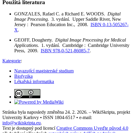
Použitá literatura
GONZALES, Rafael C. a Richard E. WOODS.
Digital
Image Processing.
3. vydání. Upper Saddle River, New
Jersey : Pearson Education Inc., 2008.
ISBN 0-13-505267-
X
.
GEOFF, Dougherty.
Digital Image Processing for Medical
Applications.
1. vydání. Cambridge : Cambridge University
Press, 2009.
ISBN 978-0-521-86085-7
.
Kategorie
:
Navazující magisterské studium
Biofyzika
Lékařská informatika
Stránka byla naposledy změněna 24. 2. 2026. – WikiSkripta, projekt
Univerzity Karlovy • ISSN 1804-6517 • e-mail:
info@wikiskripta.eu
.
Text je dostupný pod licencí
Creative Commons Uveďte původ 4.0