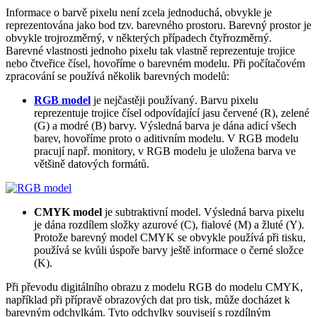
Informace o barvě pixelu není zcela jednoduchá, obvykle je
reprezentována jako bod tzv. barevného prostoru. Barevný prostor je
obvykle trojrozměrný, v některých případech čtyřrozměrný.
Barevné vlastnosti jednoho pixelu tak vlastně reprezentuje trojice
nebo čtveřice čísel, hovoříme o barevném modelu. Při počítačovém
zpracování se používá několik barevných modelů:
RGB model
je nejčastěji používaný. Barvu pixelu
reprezentuje trojice čísel odpovídající jasu červené (R), zelené
(G) a modré (B) barvy. Výsledná barva je dána adicí všech
barev, hovoříme proto o aditivním modelu. V RGB modelu
pracují např. monitory, v RGB modelu je uložena barva ve
většině datových formátů.
CMYK model
je subtraktivní model. Výsledná barva pixelu
je dána rozdílem složky azurové (C), fialové (M) a žluté (Y).
Protože barevný model CMYK se obvykle používá při tisku,
používá se kvůli úspoře barvy ještě informace o černé složce
(K).
Při převodu digitálního obrazu z modelu RGB do modelu CMYK,
například při přípravě obrazových dat pro tisk, může docházet k
barevným odchylkám. Tyto odchylky souvisejí s rozdílným