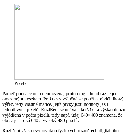
Pixely
Paměť počítače není neomezená, proto i digitální obraz je jen
omezeným výsekem. Prakticky výlučně se používá obdélníkový
výřez, tedy vlastně matice, jejíž prvky jsou hodnoty jasu
jednotlivých pixelů. Rozlišení se udává jako šířka a výška obrazu
vyjádřená v počtu pixelů, tedy např. údaj 640×480 znamená, že
obraz je široká 640 a vysoký 480 pixelů.
Rozlišení však nevypovídá o fyzických rozměrech digitálního