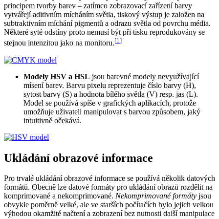
principem tvorby barev – zatímco zobrazovací zařízení barvy
vytvářejí aditivním mícháním světla, tiskový výstup je založen na
subtraktivním míchání pigmentů a odrazu světla od povrchu média.
Některé syté odstíny proto nemusí být při tisku reprodukovány se
[
1
]
stejnou intenzitou jako na monitoru.
Modely HSV a HSL
jsou barevné modely nevyužívající
mísení barev. Barvu pixelu reprezentuje číslo barvy (H),
sytost barvy (S) a hodnota bílého světla (V) resp. jas (L).
Model se používá spíše v grafických aplikacích, protože
umožňuje uživateli manipulovat s barvou způsobem, jaký
intuitivně očekává.
Ukládání obrazové informace
Pro trvalé ukládání obrazové informace se používá několik datových
formátů. Obecně lze datové formáty pro ukládání obrazů rozdělit na
komprimované a nekomprimované.
Nekomprimované formáty
jsou
obvykle poměrně velké, ale ve starších počítačích bylo jejich velkou
výhodou okamžité načtení a zobrazení bez nutnosti další manipulace