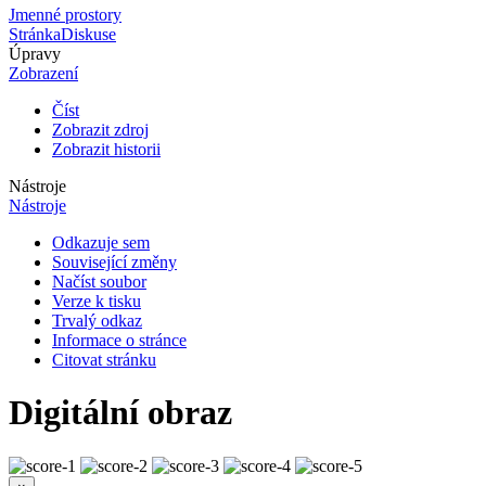
Jmenné prostory
Stránka
Diskuse
Úpravy
Zobrazení
Číst
Zobrazit zdroj
Zobrazit historii
Nástroje
Nástroje
Odkazuje sem
Související změny
Načíst soubor
Verze k tisku
Trvalý odkaz
Informace o stránce
Citovat stránku
Digitální obraz