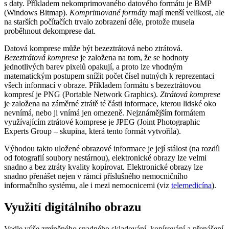
s daty. Příkladem nekomprimovaného datového formátu je BMP
(Windows Bitmap).
Komprimované formáty
mají menší velikost, ale
na starších počítačích trvalo zobrazení déle, protože musela
proběhnout dekomprese dat.
Datová komprese může být bezeztrátová nebo ztrátová.
Bezeztrátová komprese
je založena na tom, že se hodnoty
jednotlivých barev pixelů opakují, a proto lze vhodným
matematickým postupem snížit počet čísel nutných k reprezentaci
všech informací v obraze. Příkladem formátu s bezeztrátovou
kompresí je PNG (Portable Network Graphics).
Ztrátová komprese
je založena na záměrné ztrátě té části informace, kterou lidské oko
nevnímá, nebo ji vnímá jen omezeně. Nejznámějším formátem
využívajícím ztrátové komprese je JPEG (Joint Photographic
Experts Group – skupina, která tento formát vytvořila).
Výhodou takto uložené obrazové informace je její stálost (na rozdíl
od fotografií soubory nestárnou), elektronické obrazy lze velmi
snadno a bez ztráty kvality kopírovat. Elektronické obrazy lze
snadno přenášet nejen v rámci příslušného nemocničního
informačního systému, ale i mezi nemocnicemi (viz
telemedicína
).
Využití digitálního obrazu
Vedle výše zmíněného snadného skladování, kopírování a přenášení