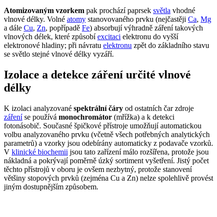
Atomizovaným vzorkem
pak prochází paprsek
světla
vhodné
vlnové délky. Volné
atomy
stanovovaného prvku (nejčastěji
Ca
,
Mg
a dále
Cu
,
Zn
, popřípadě
Fe
) absorbují výhradně záření takových
vlnových délek, které způsobí
excitaci
elektronu do vyšší
elektronové hladiny; při návratu
elektronu
zpět do základního stavu
se světlo stejné vlnové délky vyzáří.
Izolace a detekce záření určité vlnové
délky
K izolaci analyzované
spektrální čáry
od ostatních čar zdroje
záření
se používá
monochromátor
(mřížka) a k detekci
fotonásobič. Současné špičkové přístroje umožňují automatickou
volbu analyzovaného prvku (včetně všech potřebných analytických
parametrů) a vzorky jsou odebírány automaticky z podavače vzorků.
V
klinické biochemii
jsou tato zařízení málo rozšířena, protože jsou
nákladná a pokrývají poměrně úzký sortiment vyšetření. Jistý počet
těchto přístrojů v oboru je ovšem nezbytný, protože stanovení
většiny stopových prvků (zejména Cu a Zn) nelze spolehlivě provést
jiným dostupnějším způsobem.