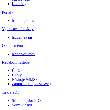
Kontakty
Portály
hidden-portals
Vypracované otázky
hidden-exam
Osobní menu
hidden-custom
Redakční nástroje
Údržba
Úkoly
Nástroje WikiSkript
Zammad (Helpdesk WS)
Tisk a PDF
Stáhnout jako PDF
Verze k tisku