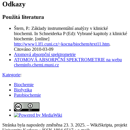
Odkazy
Použitá literatura
Štern, P.: Základy instrumentální analýzy v klinické
biochemii. In Schneiderka P (Ed): Vybrané kapitoly z klinické
biochemie. [online]
http://www1.lf1.cuni.cz/~kocna/biochem/text11.htm
.
Citováno 2010-03-09
Atomová absorpční spektrometrie
ATOMOVÁ ABSORPČNÍ SPEKTROMETRIE na webu
cheminfo.chemi.muni.cz
Kategorie
:
Biochemie
Biofyzika
Patobiochemie
Stránka byla naposledy změněna 23. 3. 2025. – WikiSkripta, projekt