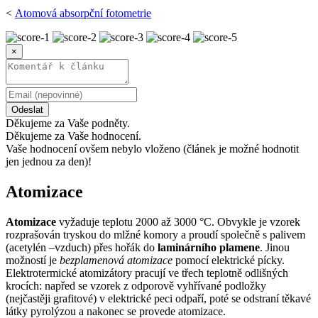
<
Atomová absorpční fotometrie
×
Odeslat
Děkujeme za Vaše podněty.
Děkujeme za Vaše hodnocení.
Vaše hodnocení ovšem nebylo vloženo (článek je možné hodnotit
jen jednou za den)!
Atomizace
Atomizace
vyžaduje teplotu 2000 až 3000 °C. Obvykle je vzorek
rozprašován tryskou do mlžné komory a proudí společně s palivem
(acetylén –vzduch) přes hořák do
laminárního plamene
. Jinou
možností je
bezplamenová atomizace
pomocí elektrické pícky.
Elektrotermické atomizátory pracují ve třech teplotně odlišných
krocích: napřed se vzorek z odporově vyhřívané podložky
(nejčastěji grafitové) v elektrické peci odpaří, poté se odstraní těkavé
látky pyrolýzou a nakonec se provede atomizace.