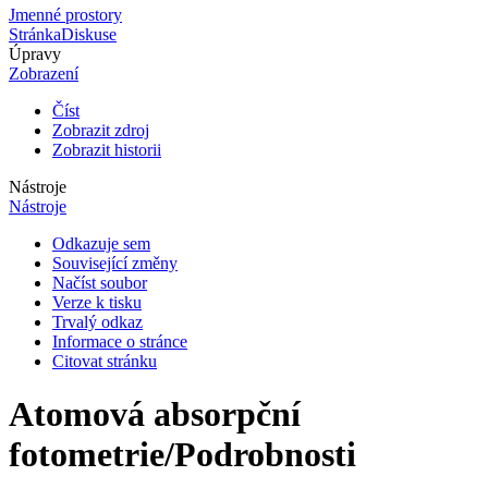
Jmenné prostory
Stránka
Diskuse
Úpravy
Zobrazení
Číst
Zobrazit zdroj
Zobrazit historii
Nástroje
Nástroje
Odkazuje sem
Související změny
Načíst soubor
Verze k tisku
Trvalý odkaz
Informace o stránce
Citovat stránku
Atomová absorpční
fotometrie/Podrobnosti