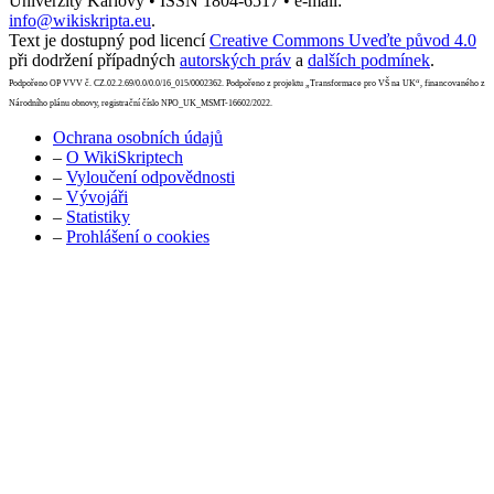
Univerzity Karlovy • ISSN 1804-6517 • e-mail:
info@wikiskripta.eu
.
Text je dostupný pod licencí
Creative Commons Uveďte původ 4.0
při dodržení případných
autorských práv
a
dalších podmínek
.
Podpořeno OP VVV č. CZ.02.2.69/0.0/0.0/16_015/0002362. Podpořeno z projektu „Transformace pro VŠ na UK“, financovaného z
Národního plánu obnovy, registrační číslo NPO_UK_MSMT-16602/2022.
Ochrana osobních údajů
–
O WikiSkriptech
–
Vyloučení odpovědnosti
–
Vývojáři
–
Statistiky
–
Prohlášení o cookies