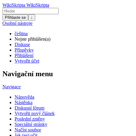
WikiSkripta
WikiSkripta
Přihlaste se
↓
Osobní nástroje
čeština
Nejste přihlášen(a)
Diskuse
Příspěvky
Přihlášení
Vytvořit účet
Navigační menu
Navigace
Nápověda
Nástěnka
Diskusní fórum
Vytvořit nový článek
Poslední změny
Speciální stránky
Načíst soubor
Jak (se) učit