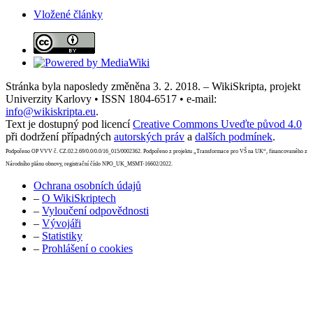
Vložené články
Stránka byla naposledy změněna 3. 2. 2018. – WikiSkripta, projekt
Univerzity Karlovy • ISSN 1804-6517 • e-mail:
info@wikiskripta.eu
.
Text je dostupný pod licencí
Creative Commons Uveďte původ 4.0
při dodržení případných
autorských práv
a
dalších podmínek
.
Podpořeno OP VVV č. CZ.02.2.69/0.0/0.0/16_015/0002362. Podpořeno z projektu „Transformace pro VŠ na UK“, financovaného z
Národního plánu obnovy, registrační číslo NPO_UK_MSMT-16602/2022.
Ochrana osobních údajů
–
O WikiSkriptech
–
Vyloučení odpovědnosti
–
Vývojáři
–
Statistiky
–
Prohlášení o cookies