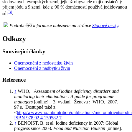
sledovaných evropských zemí, jejichž obyvatelé mají dostatečný
příjem jódu a 9 zemí, kde ≥ 90 % domácností používá jodidovanou
[
3
]
sůl
.
Podrobnější informace naleznete na stránce
Stopové prvky
.
Odkazy
Související články
Onemocnění z nedostatku živin
Onemocnění z nadbytku živin
Reference
↑
WHO,.
Assessment of iodine deficiency disorders and
monitoring their elimination : A guide for programme
managers
[online]
.
3. vydání. Ženeva : WHO, 2007.
97 s. Dostupné také z
<
http://www.who.int/nutrition/publications/micronutrients/io
ISBN 978 92 4 159582 7
.
↑
BENOIST, B, et al. Iodine deficiency in 2007: Global
progress since 2003.
Food and Nutrition Bulletin
[online]
.