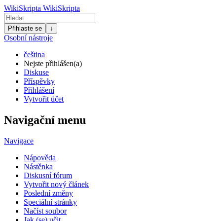
WikiSkripta
WikiSkripta
Přihlaste se
↓
Osobní nástroje
čeština
Nejste přihlášen(a)
Diskuse
Příspěvky
Přihlášení
Vytvořit účet
Navigační menu
Navigace
Nápověda
Nástěnka
Diskusní fórum
Vytvořit nový článek
Poslední změny
Speciální stránky
Načíst soubor
Jak (se) učit