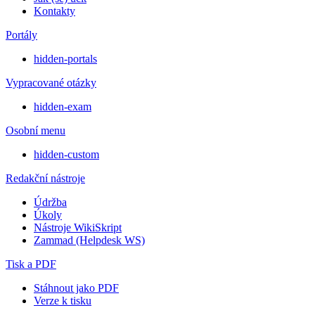
Kontakty
Portály
hidden-portals
Vypracované otázky
hidden-exam
Osobní menu
hidden-custom
Redakční nástroje
Údržba
Úkoly
Nástroje WikiSkript
Zammad (Helpdesk WS)
Tisk a PDF
Stáhnout jako PDF
Verze k tisku