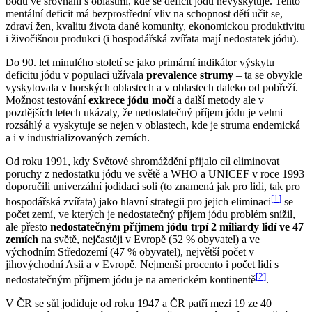
bodů ve srovnání s oblastmi, kde se deficit jódu nevyskytuje. Tento
mentální deficit má bezprostřední vliv na schopnost dětí učit se,
zdraví žen, kvalitu života dané komunity, ekonomickou produktivitu
i živočišnou produkci (i hospodářská zvířata mají nedostatek jódu).
Do 90. let minulého století se jako primární indikátor výskytu
deficitu jódu v populaci užívala
prevalence strumy
– ta se obvykle
vyskytovala v horských oblastech a v oblastech daleko od pobřeží.
Možnost testování
exkrece jódu močí
a další metody ale v
pozdějších letech ukázaly, že nedostatečný příjem jódu je velmi
rozsáhlý a vyskytuje se nejen v oblastech, kde je struma endemická
a i v industrializovaných zemích.
Od roku 1991, kdy Světové shromáždění přijalo cíl eliminovat
poruchy z nedostatku jódu ve světě a WHO a UNICEF v roce 1993
doporučili univerzální jodidaci soli (to znamená jak pro lidi, tak pro
[
1
]
hospodářská zvířata) jako hlavní strategii pro jejich eliminaci
se
počet zemí, ve kterých je nedostatečný příjem jódu problém snížil,
ale přesto
nedostatečným příjmem jódu trpí 2 miliardy lidí ve 47
zemích
na světě, nejčastěji v Evropě (52 % obyvatel) a ve
východním Středozemí (47 % obyvatel), největší počet v
jihovýchodní Asii a v Evropě. Nejmenší procento i počet lidí s
[
2
]
nedostatečným příjmem jódu je na americkém kontinentě
.
V ČR se sůl jodiduje od roku 1947 a ČR patří mezi 19 ze 40