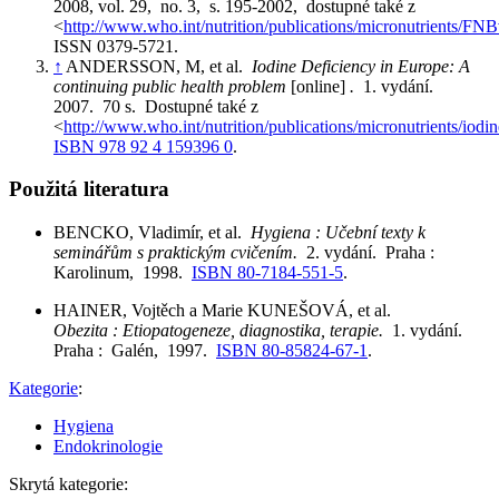
2008, vol. 29, no. 3, s. 195-2002, dostupné také z
<
http://www.who.int/nutrition/publications/micronutrients/F
ISSN 0379-5721.
↑
ANDERSSON, M, et al.
Iodine Deficiency in Europe: A
continuing public health problem
[online]
.
1. vydání.
2007. 70 s. Dostupné také z
<
http://www.who.int/nutrition/publications/micronutrients/io
ISBN 978 92 4 159396 0
.
Použitá literatura
BENCKO, Vladimír, et al.
Hygiena : Učební texty k
seminářům s praktickým cvičením.
2. vydání. Praha :
Karolinum, 1998.
ISBN 80-7184-551-5
.
HAINER, Vojtěch a Marie KUNEŠOVÁ, et al.
Obezita : Etiopatogeneze, diagnostika, terapie.
1. vydání.
Praha : Galén, 1997.
ISBN 80-85824-67-1
.
Kategorie
:
Hygiena
Endokrinologie
Skrytá kategorie: