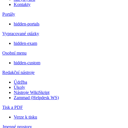
Kontakty
Portály
hidden-portals
Vypracované otázky
hidden-exam
Osobní menu
hidden-custom
Redakční nástroje
Údržba
Úkoly
Nástroje WikiSkript
Zammad (Helpdesk WS)
Tisk a PDF
Verze k tisku
Jmenné prostory