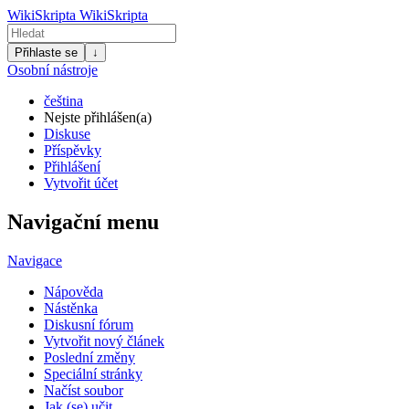
WikiSkripta
WikiSkripta
Přihlaste se
↓
Osobní nástroje
čeština
Nejste přihlášen(a)
Diskuse
Příspěvky
Přihlášení
Vytvořit účet
Navigační menu
Navigace
Nápověda
Nástěnka
Diskusní fórum
Vytvořit nový článek
Poslední změny
Speciální stránky
Načíst soubor
Jak (se) učit