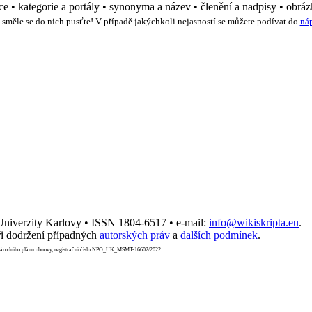
ce
•
kategorie a portály
•
synonyma a název
•
členění a nadpisy
•
obráz
 směle se do nich pusťte! V případě jakýchkoli nejasností se můžete podívat do
ná
 Univerzity Karlovy • ISSN 1804-6517 • e-mail:
info@wikiskripta.eu
.
i dodržení případných
autorských práv
a
dalších podmínek
.
Národního plánu obnovy, registrační číslo NPO_UK_MSMT-16602/2022.