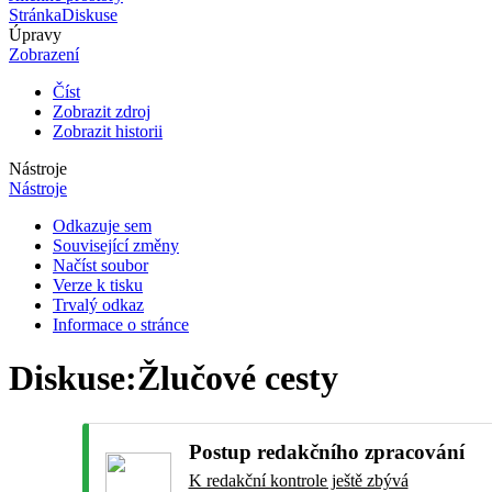
Stránka
Diskuse
Úpravy
Zobrazení
Číst
Zobrazit zdroj
Zobrazit historii
Nástroje
Nástroje
Odkazuje sem
Související změny
Načíst soubor
Verze k tisku
Trvalý odkaz
Informace o stránce
Diskuse
:
Žlučové cesty
Postup redakčního zpracování
K redakční kontrole ještě zbývá