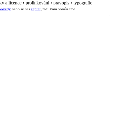
ky a licence
•
prolinkování
•
pravopis
•
typografie
povědy
nebo se nás
zeptat
, rádi Vám pomůžeme.