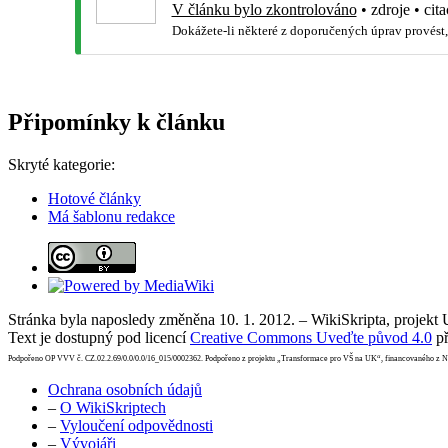
V článku bylo zkontrolováno
•
zdroje
•
cita
Dokážete-li některé z doporučených úprav provést,
Připomínky k článku
Skryté kategorie:
Hotové články
Má šablonu redakce
Stránka byla naposledy změněna 10. 1. 2012. – WikiSkripta, projekt
Text je dostupný pod licencí
Creative Commons Uveďte původ 4.0
př
Podpořeno OP VVV č. CZ.02.2.69/0.0/0.0/16_015/0002362. Podpořeno z projektu „Transformace pro VŠ na UK“, financovaného z 
Ochrana osobních údajů
–
O WikiSkriptech
–
Vyloučení odpovědnosti
–
Vývojáři