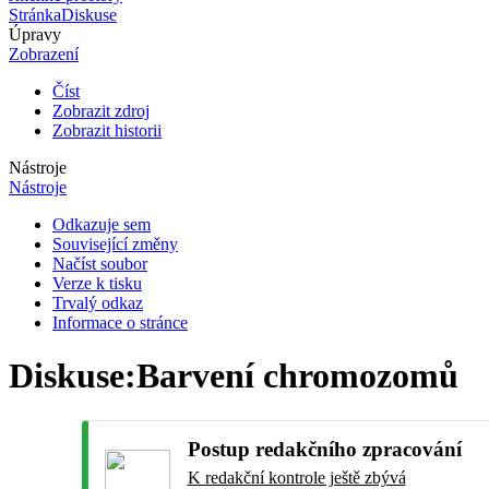
Stránka
Diskuse
Úpravy
Zobrazení
Číst
Zobrazit zdroj
Zobrazit historii
Nástroje
Nástroje
Odkazuje sem
Související změny
Načíst soubor
Verze k tisku
Trvalý odkaz
Informace o stránce
Diskuse
:
Barvení chromozomů
Postup redakčního zpracování
K redakční kontrole ještě zbývá