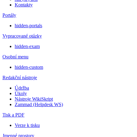
Kontakty
Portály
hidden-portals
Vypracované otázky
hidden-exam
Osobní menu
hidden-custom
Redakční nástroje
Údržba
Úkoly
Nástroje WikiSkript
Zammad (Helpdesk WS)
Tisk a PDF
Verze k tisku
Jmenné prostory