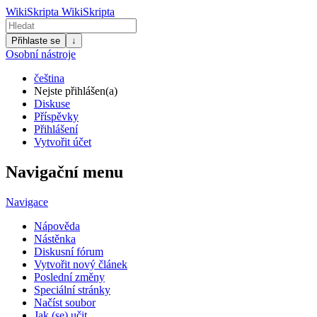
WikiSkripta
WikiSkripta
Přihlaste se
↓
Osobní nástroje
čeština
Nejste přihlášen(a)
Diskuse
Příspěvky
Přihlášení
Vytvořit účet
Navigační menu
Navigace
Nápověda
Nástěnka
Diskusní fórum
Vytvořit nový článek
Poslední změny
Speciální stránky
Načíst soubor
Jak (se) učit