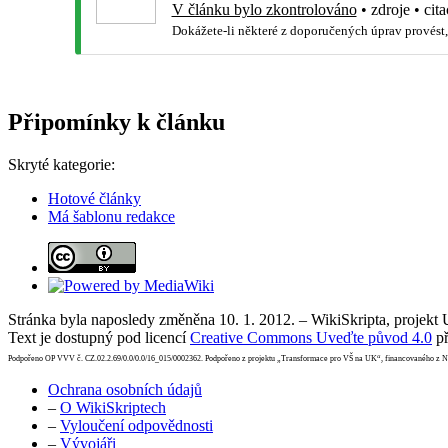
V článku bylo zkontrolováno
•
zdroje
•
cita
Dokážete-li některé z doporučených úprav provést,
Připomínky k článku
Skryté kategorie:
Hotové články
Má šablonu redakce
Stránka byla naposledy změněna 10. 1. 2012. – WikiSkripta, projekt
Text je dostupný pod licencí
Creative Commons Uveďte původ 4.0
př
Podpořeno OP VVV č. CZ.02.2.69/0.0/0.0/16_015/0002362. Podpořeno z projektu „Transformace pro VŠ na UK“, financovaného z 
Ochrana osobních údajů
–
O WikiSkriptech
–
Vyloučení odpovědnosti
–
Vývojáři