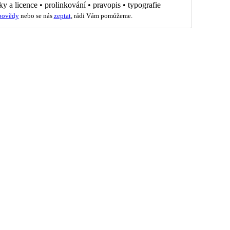
ky a licence
•
prolinkování
•
pravopis
•
typografie
povědy
nebo se nás
zeptat
, rádi Vám pomůžeme.