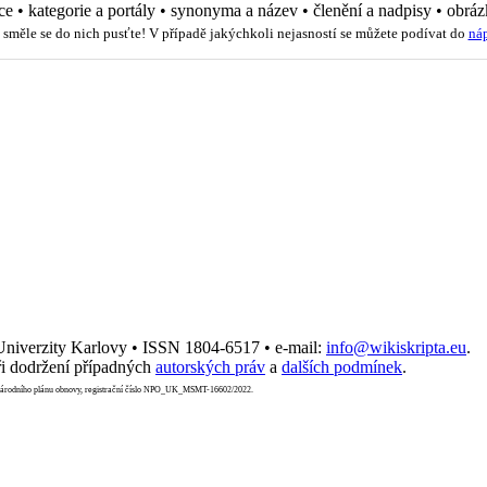
ce
•
kategorie a portály
•
synonyma a název
•
členění a nadpisy
•
obráz
 směle se do nich pusťte! V případě jakýchkoli nejasností se můžete podívat do
ná
 Univerzity Karlovy • ISSN 1804-6517 • e-mail:
info@wikiskripta.eu
.
i dodržení případných
autorských práv
a
dalších podmínek
.
Národního plánu obnovy, registrační číslo NPO_UK_MSMT-16602/2022.