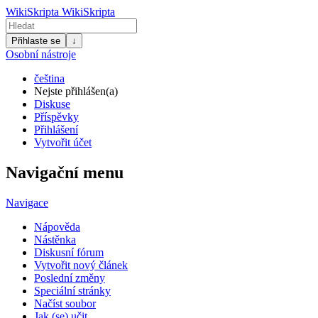
WikiSkripta
WikiSkripta
Přihlaste se
↓
Osobní nástroje
čeština
Nejste přihlášen(a)
Diskuse
Příspěvky
Přihlášení
Vytvořit účet
Navigační menu
Navigace
Nápověda
Nástěnka
Diskusní fórum
Vytvořit nový článek
Poslední změny
Speciální stránky
Načíst soubor
Jak (se) učit