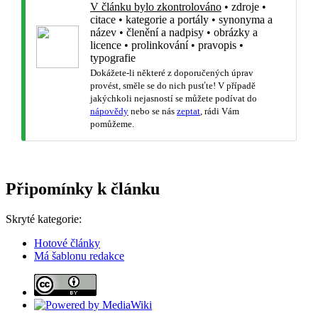
V článku bylo zkontrolováno
•
zdroje
•
citace
•
kategorie a portály
•
synonyma a
název
•
členění a nadpisy
•
obrázky a
licence
•
prolinkování
•
pravopis
•
typografie
Dokážete-li některé z doporučených úprav
provést, směle se do nich pusťte! V případě
jakýchkoli nejasností se můžete podívat do
nápovědy
nebo se nás
zeptat
, rádi Vám
pomůžeme.
Připomínky k článku
Skryté kategorie:
Hotové články
Má šablonu redakce