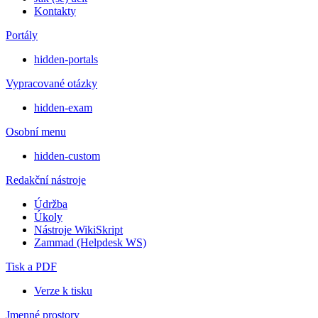
Kontakty
Portály
hidden-portals
Vypracované otázky
hidden-exam
Osobní menu
hidden-custom
Redakční nástroje
Údržba
Úkoly
Nástroje WikiSkript
Zammad (Helpdesk WS)
Tisk a PDF
Verze k tisku
Jmenné prostory