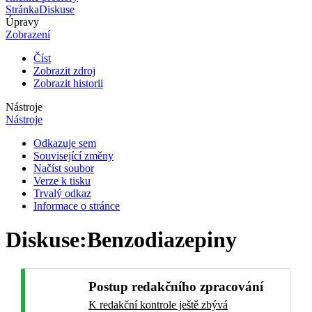
Stránka
Diskuse
Úpravy
Zobrazení
Číst
Zobrazit zdroj
Zobrazit historii
Nástroje
Nástroje
Odkazuje sem
Související změny
Načíst soubor
Verze k tisku
Trvalý odkaz
Informace o stránce
Diskuse
:
Benzodiazepiny
Postup redakčního zpracování
K redakční kontrole ještě zbývá