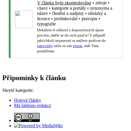
V článku bylo zkontrolováno
•
zdroje
•
citace
•
kategorie a portály
•
synonyma a
název
•
členění a nadpisy
•
obrázky a
licence
•
prolinkování
•
pravopis
•
typografie
Dokážete-li některé z doporučených úprav
provést, směle se do nich pusťte! V případě
jakýchkoli nejasností se můžete podívat do
nápovědy
nebo se nás
zeptat
, rádi Vám
pomůžeme.
Připomínky k článku
Skryté kategorie:
Hotové články
Má šablonu redakce