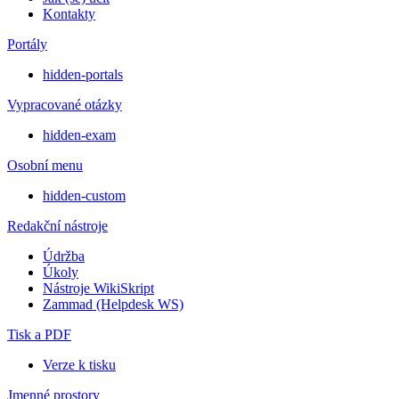
Kontakty
Portály
hidden-portals
Vypracované otázky
hidden-exam
Osobní menu
hidden-custom
Redakční nástroje
Údržba
Úkoly
Nástroje WikiSkript
Zammad (Helpdesk WS)
Tisk a PDF
Verze k tisku
Jmenné prostory