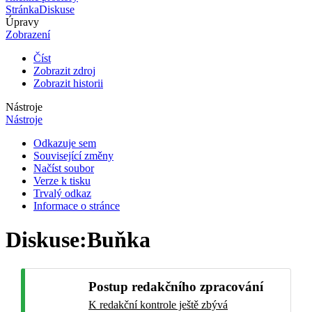
Stránka
Diskuse
Úpravy
Zobrazení
Číst
Zobrazit zdroj
Zobrazit historii
Nástroje
Nástroje
Odkazuje sem
Související změny
Načíst soubor
Verze k tisku
Trvalý odkaz
Informace o stránce
Diskuse
:
Buňka
Postup redakčního zpracování
K redakční kontrole ještě zbývá