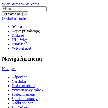
WikiSkripta
WikiSkripta
Přihlaste se
↓
Osobní nástroje
čeština
Nejste přihlášen(a)
Diskuse
Příspěvky
Přihlášení
Vytvořit účet
Navigační menu
Navigace
Nápověda
Nástěnka
Diskusní fórum
Vytvořit nový článek
Poslední změny
Speciální stránky
Načíst soubor
Jak (se) učit